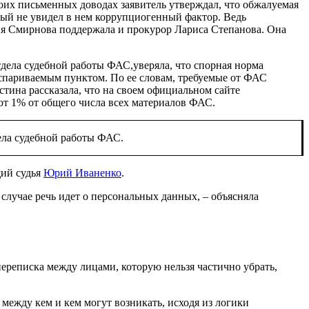
воих письменных доводах заявитель утверждал, что обжалуемая
рый не увидел в нем коррупциогенный фактор. Ведь
ия Смирнова поддержала и прокурор Лариса Степанова. Она
дела судебной работы ФАС,уверяла, что спорная норма
ы оспариваемым пунктом. По ее словам, требуемые от ФАС
стина рассказала, что на своем официальном сайте
т 1% от общего числа всех материалов ФАС.
ела судебной работы ФАС.
щий судья
Юрий Иваненко
.
случае речь идет о персональных данных, – объясняла
переписка между лицами, которую нельзя частично убрать,
между кем и кем могут возникать, исходя из логики