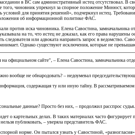
 заседании в ВС сам административный истец отсутствовал. В с
ме того, чиновник упрекнул за спорное положение Минюст, кото
 условий для принятия решений», подчеркнул истец. Требован
Положения об информационной политике ФАС.
ли против иска чиновника. Елена Савостина, замначальника от
 указывала на то, что истец не доказал, как его права нарушен
 следователя или адвоката направить запрос в ведомство. Саво
ринимает. Однако существуют исключения, которые не превышаю
на официальном сайте", – Елена Савостина, замначальника отд
о можно вообще не обнародовать? – недоумевал председательствую
информация, содержащая ту или иную тайну. В рассматриваемом 
рсональные данные? Просто без них, – продолжил расспрос судья.
идет о картельных делах. В таких материалах часто фигурирует 
 нельзя публиковать, – уверяла представитель ФАС.
спорной норме. Он пытался узнать у Савостиной, «разногласия» 