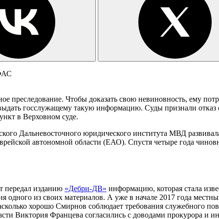
ое преследование. Чтобы доказать свою невиновность, ему пот
 выдать госслужащему такую информацию. Суды признали отказ 
нкт в Верховном суде.
ского Дальневосточного юридического института МВД развивалас
рейской автономной области (ЕАО). Спустя четыре года чиновн
от передал изданию
«Дебри-ДВ»
информацию, которая стала изве
одного из своих материалов. А уже в начале 2017 года местный
насколько хорошо Смирнов соблюдает требования служебного по
асти Виктория Францева согласились с доводами прокурора и 