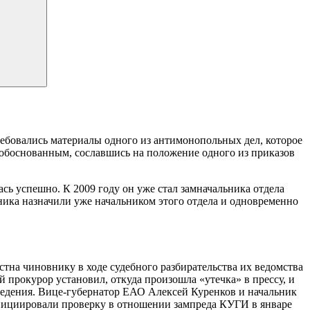
ребовались материалы одного из антимонопольных дел, которое
обоснованным, сославшись на положение одного из приказов
ь успешно. К 2009 году он уже стал замначальника отдела
ика назначили уже начальником этого отдела и одновременно
стна чиновнику в ходе судебного разбирательства их ведомства
 прокурор установил, откуда произошла «утечка» в прессу, и
ведения. Вице-губернатор ЕАО Алексей Куренков и начальник
инициировали проверку в отношении зампреда КУГИ в январе