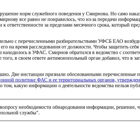
рушение норм служебного поведения у Смирнова. Но само наказа
ирнову все равно не понравилось, что из-за передачи информац
 к ответственности за пределами месячного срока, который пре
ллельно с перечисленными разбирательствами УФСБ ЕАО возбудил
го на время расследования от должности. Чтобы защитить себя 
з находилось в УФАС. Смирнов обратился в ведомство с соответс
е того, в своем ответе антимонопольный орган добавил, что в 
пешно. Две инстанции признали обоснованными перечисленные 
нной политике ФАС и ее территориальных органов, утвержденны
о том, какую информацию о деятельности ведомства нельзя публ
о вопросу необходимости обнародования информации, решение, 
опольной службы".