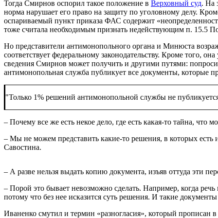
Тогда Смирнов оспорил такое положение в
Верховный суд
. На
норма нарушает его право на защиту по уголовному делу. Кро
оспариваемый пункт приказа ФАС содержит «неопределенность
тоже считала необходимым признать недействующим п. 15.5 
Но представители антимонопольного органа и Минюста возража
соответствует федеральному законодательству. Кроме того, она
сведения Смирнов может получить и другими путями: попросить
антимонопольная служба публикует все документы, которые п
"Только 1% решений антимонопольной службы не публикуется 
– Почему все же есть некое дело, где есть какая-то тайна, чт
– Мы не можем представить какие-то решения, в которых есть 
Савостина.
– А разве нельзя выдать копию документа, изъяв оттуда эти пе
– Порой это бывает невозможно сделать. Например, когда речь 
потому что без нее исказится суть решения. И такие документы
Иваненко смутил и термин «разногласия», который прописан в 