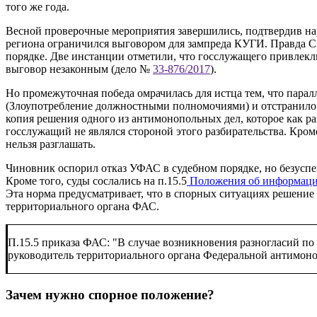
того же года.
Весной проверочные мероприятия завершились, подтвердив на
региона ограничился выговором для зампреда КУГИ. Правда См
порядке. Две инстанции отметили, что госслужащего привлекли
выговор незаконным (дело №
33-876/2017
).
Но промежуточная победа омрачилась для истца тем, что пара
(Злоупотребление должностными полномочиями) и отстранило е
копия решения одного из антимонопольных дел, которое как ра
госслужащий не являлся стороной этого разбирательства. Кром
нельзя разглашать.
Чиновник оспорил отказ УФАС в судебном порядке, но безус
Кроме того, суды сослались на п.15.5
Положения об информацио
Эта норма предусматривает, что в спорных ситуациях решение 
территориального органа ФАС.
П.15.5 приказа ФАС: "В случае возникновения разногласий п
руководитель территориального органа Федеральной антимон
Зачем нужно спорное положение?