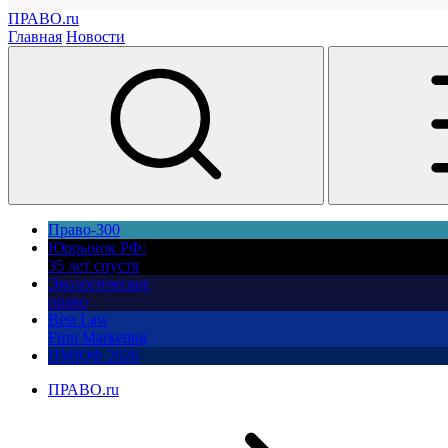
ПРАВО.ru
Главная
Новости
Право-300
Юррынок РФ:
35 лет спустя
Экологическое
право
Best Law
Firm Marketing
ПМЮФ 2026
ПРАВО.ru