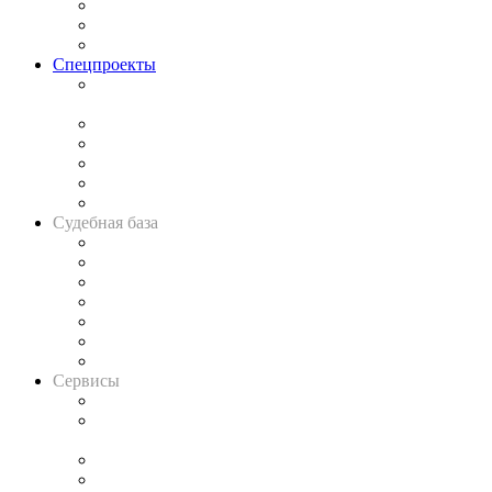
Рынок юридических услуг
Юридическое сообщество
Важнейшие правовые темы в прессе
Спецпроекты
Подкаст «В здравом уме
и твёрдой памяти»
Legal Design
Банкротная панорама
Советы для литигаторов
Сговоры на торгах
Авто
Судебная база
Картотека арбитражных дел
Решения арбитражных судов
Календарь рассмотрения арбитражных дел
Досье судей
Информация о судах
RSS лента новостей
Вакансии для юристов
Сервисы
Справочно-правовая система
Casebook: мониторинг дел
и компаний
Caselook: поиск и анализ практики
CASE.ONE: управление юридической службой