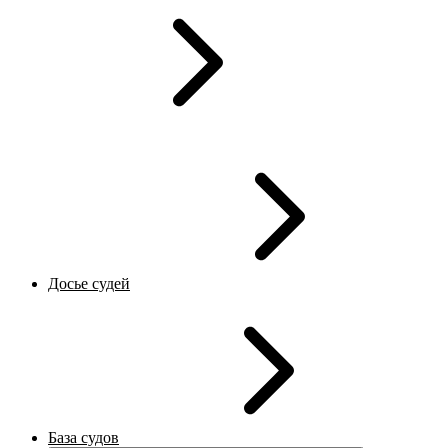
Досье судей
База судов