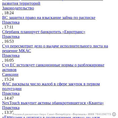
развития территорий
Законодательство
, 18:24
ВС защитил право на взыскание займа по расписке
Практика
, 17:11
Сбербанк планирует банкротить «Евротранс»
Практика
, 16:53
Суд пересмотрит дело о выдаче исполнительного листа на
решение МКАС
Практика
, 16:05
Суд ЕС истолкует санкционные нормы о разблокировке
активов
Санкции
, 15:24
ФАС раскрыла число жалоб в сфере закупок в первом
полугодии
Практика
, 14:47
NexTouch выкупит активы обанкротившегося «Кванта»
Практика
, 13:35
Реклама
Адвокатское бюро Санкт-Петербурга «Вертикаль» ИНН 7841290773
Реклама
ООО "Право.ру" ИНН: 7704835288
«Евротранс» перешел в полноценный дефолт по трем