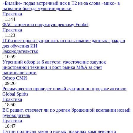
«Билайн» подал встречный иск к Т2 из-за слова «микс» в
названии бренда мультиподписки
Практика
, 11:44
ФАС запретила наружную рекламу Fonbet
Практика
, 11:23
IT-бизнес просит упростить использование данных граждан
для обучения ИИ
Законодательство
, 10:59
Утренний обзор за 6 августа: ужесточение закупок
иностранной техники и рост рынка M&A за счет
национализации
Обзор СМИ
, 09:26
Росимущество проведет новый аукцион по продаже активов
Global Spirits
Практика
, 18:50
ВС решит, отвечает ли по долгам брошенной компании новый
руководитель
Практика
, 18:47
Путин подписал закон о новых правилах комплексного