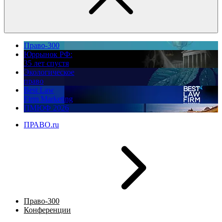
Право-300
Юррынок РФ:
35 лет спустя
Экологическое
право
Best Law
Firm Marketing
ПМЮФ 2026
ПРАВО.ru
Право-300
Конференции