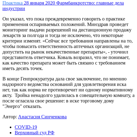
Практика
28 января 2020
Фармбанкротство: главные дела
индустрии
Он указал, что пока преждевременно говорить о практике
применения оспариваемых положений. Минздрав проведет
мониторинг выдачи разрешений на дистанционную продажу
лекарств за полгода и тогда не исключено, что некоторые
критерии изменят. «Сейчас все требования направлены на то,
чтобы повысить ответственность аптечных организаций, не
допустить на рынок некачественные препараты», - уточнил
представитель ответчика. Коваль возразил, что не понимает,
как качество препарата может быть связано с требованием
иметь десять точек.
В конце Генпрокуратура дала свое заключение, по мнению
надзорного ведомства оснований для удовлетворения иска
нет, так как норма не противоречит ни одному нормативному
акту. Тройка ненадолго удалилась в совещательную комнату, а
после огласила свое решение: в иске торговому дому
"Энерго" отказать.
Автор:
Анастасия Синченкова
COVID-19
Верховный суд РФ