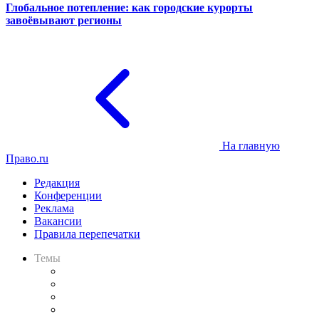
Глобальное потепление: как городские курорты
завоёвывают регионы
На главную
Право.ru
Редакция
Конференции
Реклама
Вакансии
Правила перепечатки
Темы
Практика
Законодательство
Процесс
Исследования