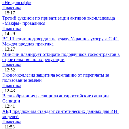
«Нетдолгофф»
Практика
, 15:17
Третий аукцион по приватизации активов экс-владельца
«Макфы» провалился
Практика
, 14:29
ВС Швеции подтвердил передачу Украине сухогруза Caffa
Международная практика
, 13:27
Минфин планирует отбирать подрядчиков госконтрактов в
строительстве по их репутации
Практика
, 12:52
Экономколлегия защитила компанию от переплаты за
пользование землей
Практика
, 12:43
Великобритания расширила антироссийские санкции
Санкции
, 12:41
АБД предложила стандарт синтетических данных для ИИ-
моделей
Практика
, 11:53