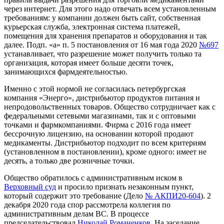
через интернет. Для этого надо отвечать всем установленным
требованиям: у компании должен быть сайт, собственная
курьерская служба, электронная система платежей,
помещения для хранения препаратов и оборудования и так
далее. Подп. «а» п. 5 постановления от 16 мая года 2020
№697
устанавливает, что разрешение может получить только та
организация, которая имеет больше десяти точек,
занимающихся фармдеятельностью.
Именно с этой нормой не согласилась петербургская
компания «Энерго», дистрибьютор продуктов питания и
непродовольственных товаров. Общество сотрудничает как с
федеральными сетевыми магазинами, так и с оптовыми
точками и фармкомпаниями. Фирма с 2016 года имеет
бессрочную лицензию, на основании которой продают
медикаменты. Дистрибьютор подходит по всем критериям
(установленном в постановлении), кроме одного: имеет не
десять, а только две розничные точки.
Общество обратилось с административным иском в
Верховный суд
и просило признать незаконным пункт,
который содержит это требование (Дело
№ АКПИ20-604
). 2
декабря 2020 года спор рассмотрела коллегия по
административным делам ВС. В процессе
председательствовал
Николай Романенков
. На заседание