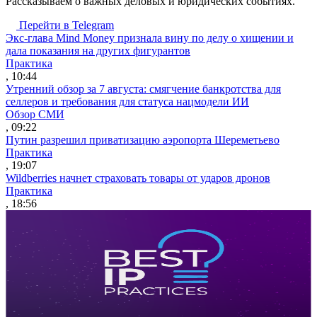
Рассказываем о важных деловых и юридических событиях.
Перейти в Telegram
Экс-глава Mind Money признала вину по делу о хищении и
дала показания на других фигурантов
Практика
, 10:44
Утренний обзор за 7 августа: смягчение банкротства для
селлеров и требования для статуса нацмодели ИИ
Обзор СМИ
, 09:22
Путин разрешил приватизацию аэропорта Шереметьево
Практика
, 19:07
Wildberries начнет страховать товары от ударов дронов
Практика
, 18:56