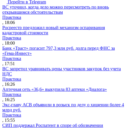
Перейти в Telegram
ВС уточнил, когда дело можно пересмотреть по вновь
открывшимся обстоятельствам
Практика
, 18:06
Росреестр предложил новый механизм оспаривания
кадастровой стоимости
Практика
, 18:00
Банк «Траст» погасит 797,3 млн руб. долга перед ФНС за
«Гема-Инвест»
Практика
, 17:51
ВС запретил уравнивать цены участников закупок без учета
НДС
Практика
, 16:26
Аптечная сеть «36,6» выкупила 83 аптеки «Диалога»
Практика
, 16:25
Экс-главу АСВ объявили в розыск по делу о хищении более 4
млрд руб.
Практика
, 15:55
СИП поддержал Роспатент в споре об обозначении