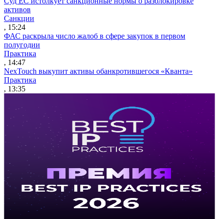
Суд ЕС истолкует санкционные нормы о разблокировке
активов
Санкции
, 15:24
ФАС раскрыла число жалоб в сфере закупок в первом
полугодии
Практика
, 14:47
NexTouch выкупит активы обанкротившегося «Кванта»
Практика
, 13:35