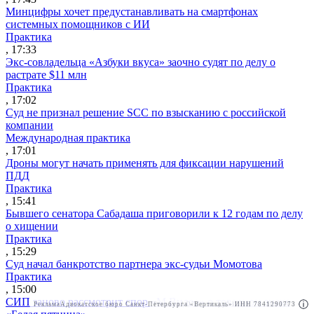
Минцифры хочет предустанавливать на смартфонах
системных помощников с ИИ
Практика
, 17:33
Экс-совладельца «Азбуки вкуса» заочно судят по делу о
растрате $11 млн
Практика
, 17:02
Суд не признал решение SCC по взысканию с российской
компании
Международная практика
, 17:01
Дроны могут начать применять для фиксации нарушений
ПДД
Практика
, 15:41
Бывшего сенатора Сабадаша приговорили к 12 годам по делу
о хищении
Практика
, 15:29
Суд начал банкротство партнера экс-судьи Момотова
Практика
, 15:00
СИП заново рассмотрит спор «М.Видео» о товарном знаке
Реклама
Адвокатское бюро Санкт-Петербурга «Вертикаль» ИНН 7841290773
Реклама
АО"Право.ру" ИНН: 7708095468