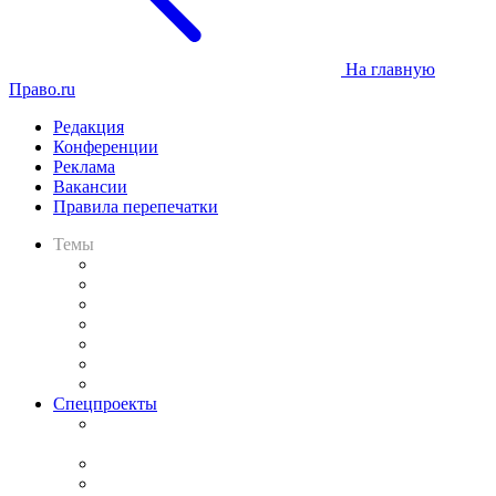
На главную
Право.ru
Редакция
Конференции
Реклама
Вакансии
Правила перепечатки
Темы
Практика
Законодательство
Процесс
Исследования
Рынок юридических услуг
Юридическое сообщество
Важнейшие правовые темы в прессе
Спецпроекты
Подкаст «В здравом уме
и твёрдой памяти»
Legal Design
Банкротная панорама