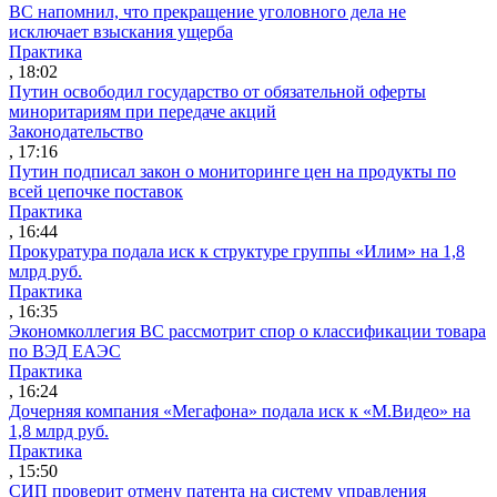
ВС напомнил, что прекращение уголовного дела не
исключает взыскания ущерба
Практика
, 18:02
Путин освободил государство от обязательной оферты
миноритариям при передаче акций
Законодательство
, 17:16
Путин подписал закон о мониторинге цен на продукты по
всей цепочке поставок
Практика
, 16:44
Прокуратура подала иск к структуре группы «Илим» на 1,8
млрд руб.
Практика
, 16:35
Экономколлегия ВС рассмотрит спор о классификации товара
по ВЭД ЕАЭС
Практика
, 16:24
Дочерняя компания «Мегафона» подала иск к «М.Видео» на
1,8 млрд руб.
Практика
, 15:50
СИП проверит отмену патента на систему управления