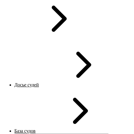
Досье судей
База судов