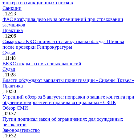
танкера из санкционных списков
Санкции
, 12:23
ФАС возбудила дело из-за ограничений при страховании
заемщиков
Практика
, 12:06
Самарская ККС приняла отставку главы облсуда Шилова
после проверки Генпрокуратуры
Судьи
, 11:48
ВККС открыла семь новых вакансий
Судьи
, 11:28
Власти обсуждают варианты приватизации «Сирены-Трэвел»
Практика
, 10:50
Утренний обзор за 5 августа: поправки о защите контента при
обучении нейросетей и правила «социальных» СЗПК
Обзор СМИ
, 09:37
Путин подписал закон об ограничениях для осужденных
релокантов
Законодательство
, 19:32