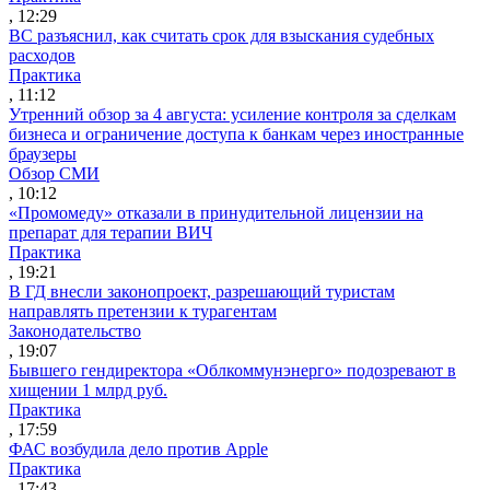
, 12:29
ВС разъяснил, как считать срок для взыскания судебных
расходов
Практика
, 11:12
Утренний обзор за 4 августа: усиление контроля за сделкам
бизнеса и ограничение доступа к банкам через иностранные
браузеры
Обзор СМИ
, 10:12
«Промомеду» отказали в принудительной лицензии на
препарат для терапии ВИЧ
Практика
, 19:21
В ГД внесли законопроект, разрешающий туристам
направлять претензии к турагентам
Законодательство
, 19:07
Бывшего гендиректора «Облкоммунэнерго» подозревают в
хищении 1 млрд руб.
Практика
, 17:59
ФАС возбудила дело против Apple
Практика
, 17:43