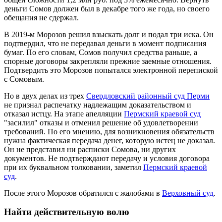
деньги Сомов должен был в декабре того же года, но своего
обещания не сдержал.
В 2019-м Морозов решил взыскать долг и подал три иска. Он
подтвердил, что не передавал деньги в момент подписания
бумаг. По его словам, Сомов получил средства раньше, а
спорные договоры закрепляли прежние заемные отношения.
Подтвердить это Морозов попытался электронной перепиской
с Сомовым.
Но в двух делах из трех
Свердловский районный суд Перми
не признал распечатку надлежащим доказательством и
отказал истцу. На этапе апелляции
Пермский краевой суд
"засилил" отказы и отменил решение об удовлетворении
требований. По его мнению, для возникновения обязательств
нужна фактическая передача денег, которую истец не доказал.
Он не представил ни расписки Сомова, ни других
документов. Не подтверждают передачу и условия договора
при их буквальном толковании, заметил
Пермский краевой
суд
.
После этого Морозов обратился с жалобами в
Верховный суд
.
Найти действительную волю