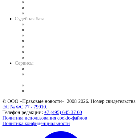
Советы для литигаторов
Сговоры на торгах
Авто
Судебная база
Картотека арбитражных дел
Решения арбитражных судов
Календарь рассмотрения арбитражных дел
Досье судей
Информация о судах
RSS лента новостей
Вакансии для юристов
Сервисы
Справочно-правовая система
Casebook: мониторинг дел
и компаний
Caselook: поиск и анализ практики
CASE.ONE: управление юридической службой
© ООО «Правовые новости». 2008-2026.
Номер свидетельства
ЭЛ № ФС 77 - 79910
.
Телефон редакции:
+7 (495) 645 37 60
Политика использования cookie-файлов
Политика конфиденциальности