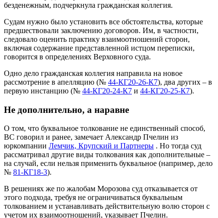
безденежным, подчеркнула гражданская коллегия.
Судам нужно было установить все обстоятельства, которые
предшествовали заключению договоров. Им, в частности,
следовало оценить практику взаимоотношений сторон,
включая содержание представленной истцом переписки,
говорится в определениях Верховного суда.
Одно дело гражданская коллегия направила на новое
рассмотрение в апелляцию (№
44-КГ20-26-К7
), два других – в
первую инстанцию (№
44-КГ20-24-К7
и
44-КГ20-25-К7
).
Не дополнительно, а наравне
О том, что буквальное толкование не единственный способ,
ВС говорил и ранее, замечает Александр Пчелин из
юркомпании
Лемчик, Крупский и Партнеры
. Но тогда суд
рассматривал другие виды толкования как дополнительные –
на случай, если нельзя применить буквальное (например, дело
№
81-КГ18-3
).
В решениях же по жалобам Морозова суд отказывается от
этого подхода, требуя не ограничиваться буквальным
толкованием и устанавливать действительную волю сторон с
учетом их взаимоотношений, указывает Пчелин.