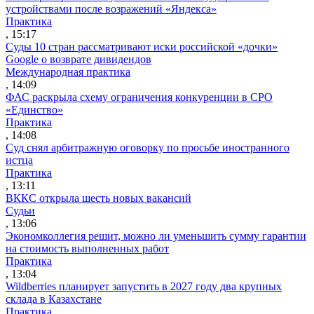
устройствами после возражений «Яндекса»
Практика
, 15:17
Суды 10 стран рассматривают иски российской «дочки»
Google о возврате дивидендов
Международная практика
, 14:09
ФАС раскрыла схему ограничения конкуренции в СРО
«Единство»
Практика
, 14:08
Суд снял арбитражную оговорку по просьбе иностранного
истца
Практика
, 13:11
ВККС открыла шесть новых вакансий
Судьи
, 13:06
Экономколлегия решит, можно ли уменьшить сумму гарантии
на стоимость выполненных работ
Практика
, 13:04
Wildberries планирует запустить в 2027 году два крупных
склада в Казахстане
Практика