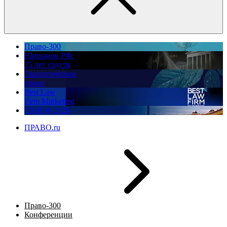
Право-300
Юррынок РФ:
35 лет спустя
Экологическое
право
Best Law
Firm Marketing
ПМЮФ 2026
ПРАВО.ru
Право-300
Конференции