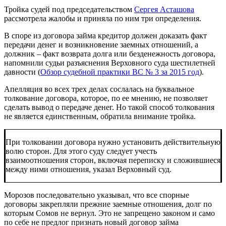
Тройка судей под председательством
Сергея Асташова
рассмотрела жалобы и приняла по ним три определения.
В споре из договора займа кредитор должен доказать факт
передачи денег и возникновение заемных отношений, а
должник – факт возврата долга или безденежность договора,
напомнили судьи разъяснения Верховного суда шестилетней
давности (
Обзор судебной практики ВС № 3 за 2015 год
).
Апелляция во всех трех делах сослалась на буквальное
толкование договора, которое, по ее мнению, не позволяет
сделать вывод о передаче денег. Но такой способ толкования
не является единственным, обратила внимание тройка.
При толковании договора нужно установить действительную
волю сторон. Для этого суду следует учесть
взаимоотношения сторон, включая переписку и сложившиеся
между ними отношения, указал Верховный суд.
Морозов последовательно указывал, что все спорные
договоры закрепляли прежние заемные отношения, долг по
которым Сомов не вернул. Это не запрещено законом и само
по себе не предлог признать новый договор займа