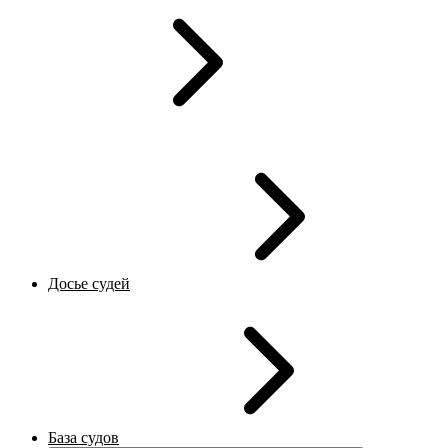
Досье судей
База судов