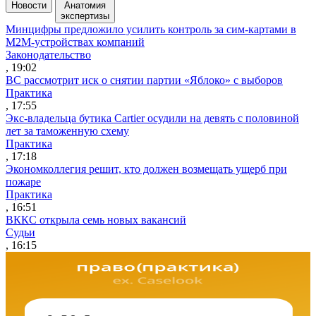
Новости
Анатомия
экспертизы
Минцифры предложило усилить контроль за сим-картами в
M2M-устройствах компаний
Законодательство
, 19:02
ВС рассмотрит иск о снятии партии «Яблоко» с выборов
Практика
, 17:55
Экс-владельца бутика Cartier осудили на девять с половиной
лет за таможенную схему
Практика
, 17:18
Экономколлегия решит, кто должен возмещать ущерб при
пожаре
Практика
, 16:51
ВККС открыла семь новых вакансий
Судьи
, 16:15