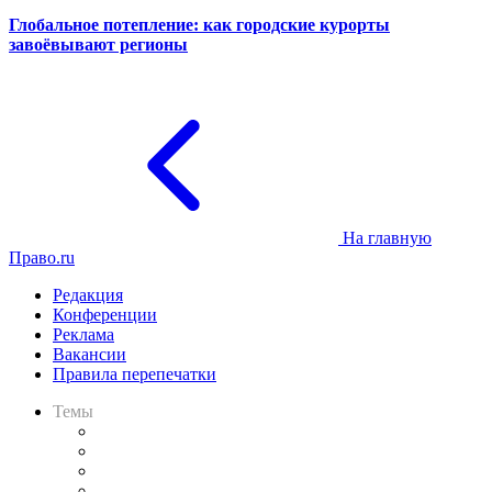
Глобальное потепление: как городские курорты
завоёвывают регионы
На главную
Право.ru
Редакция
Конференции
Реклама
Вакансии
Правила перепечатки
Темы
Практика
Законодательство
Процесс
Исследования