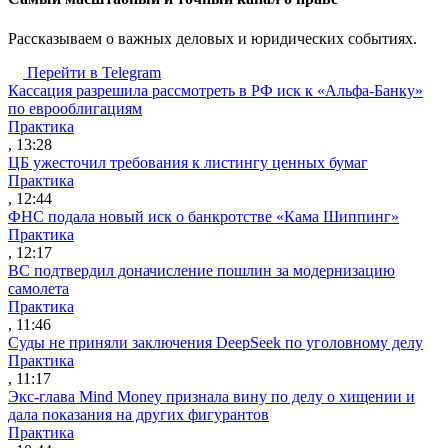
Рассказываем о важных деловых и юридических событиях.
Перейти в Telegram
Кассация разрешила рассмотреть в РФ иск к «Альфа-Банку»
по еврооблигациям
Практика
, 13:28
ЦБ ужесточил требования к листингу ценных бумаг
Практика
, 12:44
ФНС подала новый иск о банкротстве «Кама Шиппинг»
Практика
, 12:17
ВС подтвердил доначисление пошлин за модернизацию
самолета
Практика
, 11:46
Суды не приняли заключения DeepSeek по уголовному делу
Практика
, 11:17
Экс-глава Mind Money признала вину по делу о хищении и
дала показания на других фигурантов
Практика