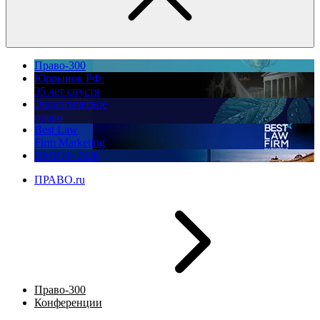
Право-300
Юррынок РФ:
35 лет спустя
Экологическое
право
Best Law
Firm Marketing
ПМЮФ 2026
ПРАВО.ru
Право-300
Конференции