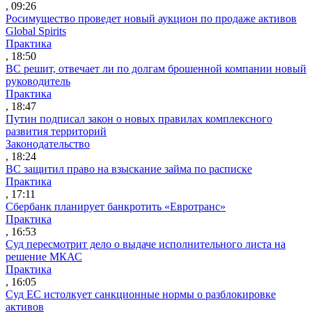
, 09:26
Росимущество проведет новый аукцион по продаже активов
Global Spirits
Практика
, 18:50
ВС решит, отвечает ли по долгам брошенной компании новый
руководитель
Практика
, 18:47
Путин подписал закон о новых правилах комплексного
развития территорий
Законодательство
, 18:24
ВС защитил право на взыскание займа по расписке
Практика
, 17:11
Сбербанк планирует банкротить «Евротранс»
Практика
, 16:53
Суд пересмотрит дело о выдаче исполнительного листа на
решение МКАС
Практика
, 16:05
Суд ЕС истолкует санкционные нормы о разблокировке
активов