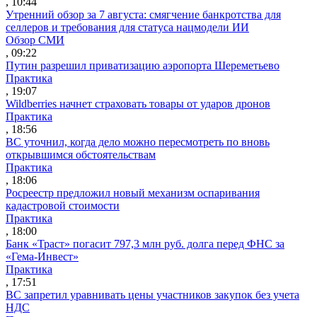
, 10:44
Утренний обзор за 7 августа: смягчение банкротства для
селлеров и требования для статуса нацмодели ИИ
Обзор СМИ
, 09:22
Путин разрешил приватизацию аэропорта Шереметьево
Практика
, 19:07
Wildberries начнет страховать товары от ударов дронов
Практика
, 18:56
ВС уточнил, когда дело можно пересмотреть по вновь
открывшимся обстоятельствам
Практика
, 18:06
Росреестр предложил новый механизм оспаривания
кадастровой стоимости
Практика
, 18:00
Банк «Траст» погасит 797,3 млн руб. долга перед ФНС за
«Гема-Инвест»
Практика
, 17:51
ВС запретил уравнивать цены участников закупок без учета
НДС