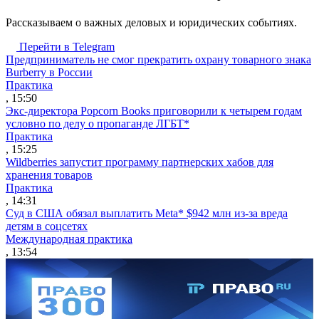
Рассказываем о важных деловых и юридических событиях.
Перейти в Telegram
Предприниматель не смог прекратить охрану товарного знака
Burberry в России
Практика
, 15:50
Экс-директора Popcorn Books приговорили к четырем годам
условно по делу о пропаганде ЛГБТ*
Практика
, 15:25
Wildberries запустит программу партнерских хабов для
хранения товаров
Практика
, 14:31
Суд в США обязал выплатить Meta* $942 млн из-за вреда
детям в соцсетях
Международная практика
, 13:54