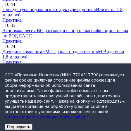
, 16:44
Прокуратура подала иск к структуре группы «Илим» на 1,8
млрд руб.
Практика
, 16:35
Экономколлегия ВС рассмотрит спор о классификации товара
по ВЭД ЕАЭС
Практика
, 16:24
Дочерняя компания «Мегафона» подала иск к «М.Видео» на
1,8 млрд руб.
Практика
, 15:50
СИП проверит отмену патента на систему управления
ООО «Правовые Новости» (ИНН 7704317790) использует
устройствами после возражений «Яндекса»
файлы cookie (включая сторонние файлы cookie) для
Практика
сбора информации об использовании сайта
, 15:17
посетителями. Такие файлы cookie помогают нам
Суды 10 стран рассматривают иски российской «дочки»
предоставлять вам наилучший онлайн-опыт, постоянно
Google о возврате дивидендов
улучшать наш веб-сайт. Нажав на кнопку «Подтвердить»,
Международная практика
вы даете согласие на обработку файлов cookie в
, 14:09
соответствии с условиями, изложенными в нашей
Политике использования cookie-файлов
.
Подтвердить
Реклама
Адвокатское бюро Санкт-Петербурга «Вертикаль» ИНН 7841290773
Реклама
ООО "Право.ру" ИНН: 7704835288