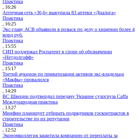
Практика
, 16:26
Аптечная сеть «36,6» выкупила 83 аптеки «Диалога»
Практика
, 16:25
Экс-главу АСВ объявили в розыск по делу о хищении более 4
млрд руб.
Практика
, 15:55
СИП поддержал Роспатент в споре об обозначении
«Нетдолгофф»
Практика
, 15:17
Третий аукцион по приватизации активов экс-владельца
«Макфы» провалился
Практика
, 14:29
ВС Швеции подтвердил передачу Украине сухогруза Caffa
Международная практика
, 13:27
Минфин планирует отбирать подрядчиков госконтрактов в
строительстве по их репутации
Практика
, 12:52
Экономколлегия защитила компанию от переплаты за