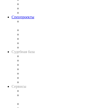
Рынок юридических услуг
Юридическое сообщество
Важнейшие правовые темы в прессе
Спецпроекты
Подкаст «В здравом уме
и твёрдой памяти»
Legal Design
Банкротная панорама
Советы для литигаторов
Сговоры на торгах
Авто
Судебная база
Картотека арбитражных дел
Решения арбитражных судов
Календарь рассмотрения арбитражных дел
Досье судей
Информация о судах
RSS лента новостей
Вакансии для юристов
Сервисы
Справочно-правовая система
Casebook: мониторинг дел
и компаний
Caselook: поиск и анализ практики