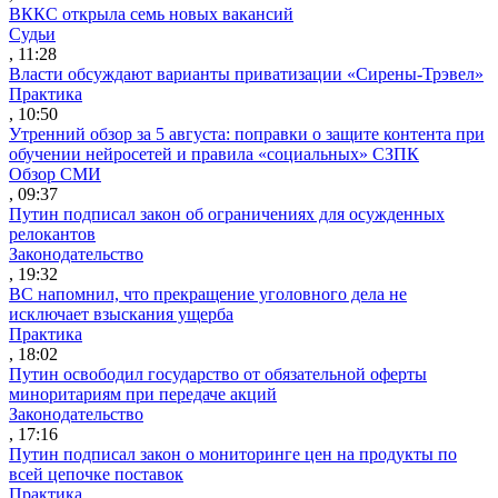
ВККС открыла семь новых вакансий
Судьи
, 11:28
Власти обсуждают варианты приватизации «Сирены-Трэвел»
Практика
, 10:50
Утренний обзор за 5 августа: поправки о защите контента при
обучении нейросетей и правила «социальных» СЗПК
Обзор СМИ
, 09:37
Путин подписал закон об ограничениях для осужденных
релокантов
Законодательство
, 19:32
ВС напомнил, что прекращение уголовного дела не
исключает взыскания ущерба
Практика
, 18:02
Путин освободил государство от обязательной оферты
миноритариям при передаче акций
Законодательство
, 17:16
Путин подписал закон о мониторинге цен на продукты по
всей цепочке поставок
Практика