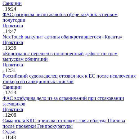
Санкции
, 15:24
ФАС раскрыла число жалоб в сфере закупок в первом
полугодии
Практика
, 14:47
NexTouch выкупит активы обанкротившегося «Кванта»
Практика
, 13:35
«Евротранс» перешел в полноценный дефолт по трем
выпускам облигаций
Практика
, 12:31
Российский судовладелец отозвал иск к ЕС после исключения
танкера из санкционных списков
Санкции
, 12:23
ФАС возбудила дело из-за ограничений при страховании
заемщиков
Практика
, 12:06
Самарская ККС приняла отставку главы облсуда Шилова
после проверки Генпрокуратуры
Судьи
, 11:48