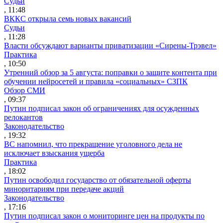
Судьи
, 11:48
ВККС открыла семь новых вакансий
Судьи
, 11:28
Власти обсуждают варианты приватизации «Сирены-Трэвел»
Практика
, 10:50
Утренний обзор за 5 августа: поправки о защите контента при
обучении нейросетей и правила «социальных» СЗПК
Обзор СМИ
, 09:37
Путин подписал закон об ограничениях для осужденных
релокантов
Законодательство
, 19:32
ВС напомнил, что прекращение уголовного дела не
исключает взыскания ущерба
Практика
, 18:02
Путин освободил государство от обязательной оферты
миноритариям при передаче акций
Законодательство
, 17:16
Путин подписал закон о мониторинге цен на продукты по