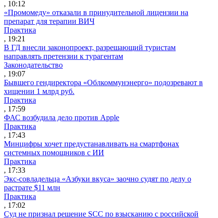
, 10:12
«Промомеду» отказали в принудительной лицензии на
препарат для терапии ВИЧ
Практика
, 19:21
В ГД внесли законопроект, разрешающий туристам
направлять претензии к турагентам
Законодательство
, 19:07
Бывшего гендиректора «Облкоммунэнерго» подозревают в
хищении 1 млрд руб.
Практика
, 17:59
ФАС возбудила дело против Apple
Практика
, 17:43
Минцифры хочет предустанавливать на смартфонах
системных помощников с ИИ
Практика
, 17:33
Экс-совладельца «Азбуки вкуса» заочно судят по делу о
растрате $11 млн
Практика
, 17:02
Суд не признал решение SCC по взысканию с российской