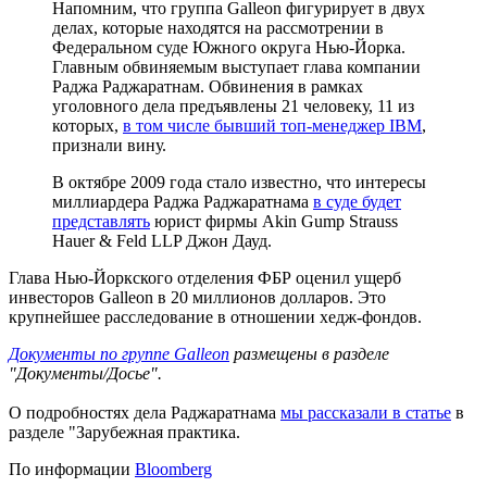
Напомним, что группа Galleon фигурирует в двух
делах, которые находятся на рассмотрении в
Федеральном суде Южного округа Нью-Йорка.
Главным обвиняемым выступает глава компании
Раджа Раджаратнам. Обвинения в рамках
уголовного дела предъявлены 21 человеку, 11 из
которых,
в том числе бывший топ-менеджер IBM
,
признали вину.
В октябре 2009 года стало известно, что интересы
миллиардера Раджа Раджаратнама
в суде будет
представлять
юрист фирмы Akin Gump Strauss
Hauer & Feld LLP Джон Дауд.
Глава Нью-Йоркского отделения ФБР оценил ущерб
инвесторов Galleon в 20 миллионов долларов. Это
крупнейшее расследование в отношении хедж-фондов.
Документы по группе Galleon
размещены в разделе
"Документы/Досье".
О подробностях дела Раджаратнама
мы рассказали в статье
в
разделе "Зарубежная практика.
По информации
Bloomberg