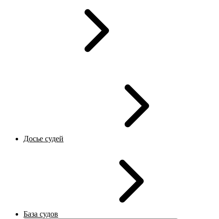
Досье судей
База судов