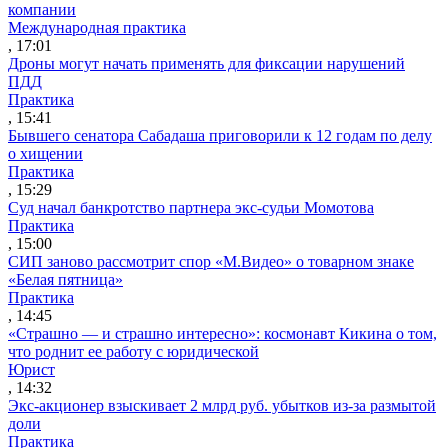
компании
Международная практика
, 17:01
Дроны могут начать применять для фиксации нарушений
ПДД
Практика
, 15:41
Бывшего сенатора Сабадаша приговорили к 12 годам по делу
о хищении
Практика
, 15:29
Суд начал банкротство партнера экс-судьи Момотова
Практика
, 15:00
СИП заново рассмотрит спор «М.Видео» о товарном знаке
«Белая пятница»
Практика
, 14:45
«Страшно — и страшно интересно»: космонавт Кикина о том,
что роднит ее работу с юридической
Юрист
, 14:32
Экс-акционер взыскивает 2 млрд руб. убытков из-за размытой
доли
Практика