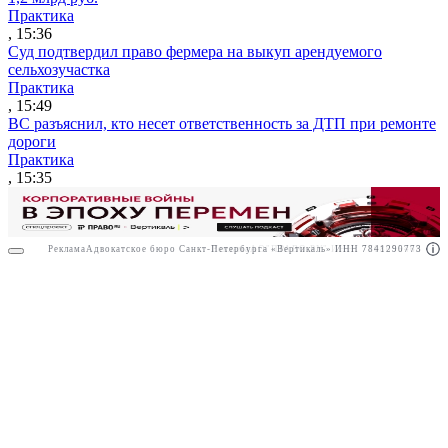
Практика
, 15:36
Суд подтвердил право фермера на выкуп арендуемого
сельхозучастка
Практика
, 15:49
ВС разъяснил, кто несет ответственность за ДТП при ремонте
дороги
Практика
, 15:35
Реклама
Адвокатское бюро Санкт-Петербурга «Вертикаль» ИНН 7841290773
Реклама
АО"ПРАВО.РУ" ИНН: 7708095468