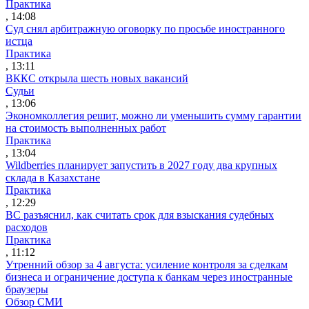
Практика
, 14:08
Суд снял арбитражную оговорку по просьбе иностранного
истца
Практика
, 13:11
ВККС открыла шесть новых вакансий
Судьи
, 13:06
Экономколлегия решит, можно ли уменьшить сумму гарантии
на стоимость выполненных работ
Практика
, 13:04
Wildberries планирует запустить в 2027 году два крупных
склада в Казахстане
Практика
, 12:29
ВС разъяснил, как считать срок для взыскания судебных
расходов
Практика
, 11:12
Утренний обзор за 4 августа: усиление контроля за сделкам
бизнеса и ограничение доступа к банкам через иностранные
браузеры
Обзор СМИ