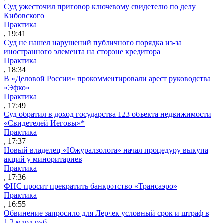
Суд ужесточил приговор ключевому свидетелю по делу
Кибовского
Практика
, 19:41
Суд не нашел нарушений публичного порядка из-за
иностранного элемента на стороне кредитора
Практика
, 18:34
В «Деловой России» прокомментировали арест руководства
«Эфко»
Практика
, 17:49
Суд обратил в доход государства 123 объекта недвижимости
«Свидетелей Иеговы»*
Практика
, 17:37
Новый владелец «Южуралзолота» начал процедуру выкупа
акций у миноритариев
Практика
, 17:36
ФНС просит прекратить банкротство «Трансаэро»
Практика
, 16:55
Обвинение запросило для Лерчек условный срок и штраф в
1,2 млрд руб.