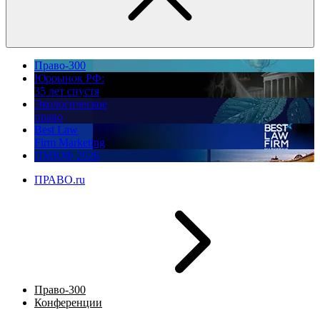
Право-300
Юррынок РФ:
35 лет спустя
Экологическое
право
Best Law
Firm Marketing
ПМЮФ 2026
ПРАВО.ru
Право-300
Конференции