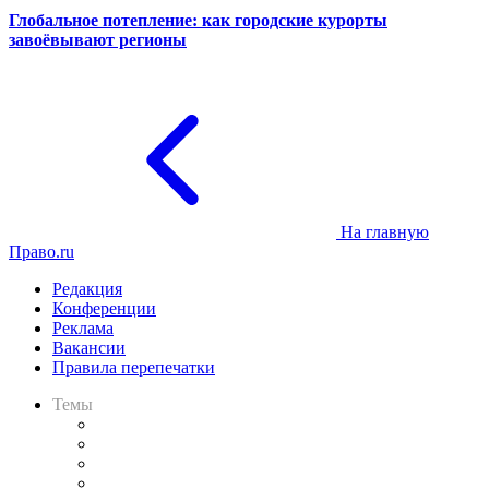
Глобальное потепление: как городские курорты
завоёвывают регионы
На главную
Право.ru
Редакция
Конференции
Реклама
Вакансии
Правила перепечатки
Темы
Практика
Законодательство
Процесс
Исследования