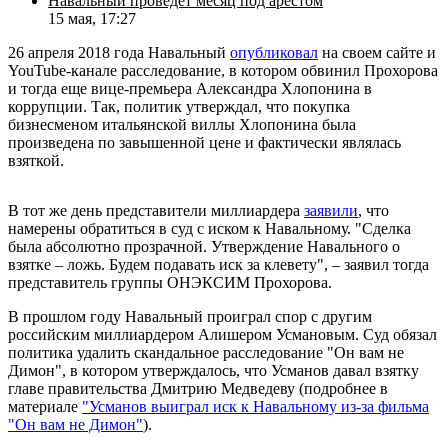
Навальный проведет месяц под арестом
15 мая, 17:27
26 апреля 2018 года Навальный
опубликовал
на своем сайте и
YouTube-канале расследование, в котором обвинил Прохорова
и тогда еще вице-премьера Александра Хлопонина в
коррупции. Так, политик утверждал, что покупка
бизнесменом итальянской виллы Хлопонина была
произведена по завышенной цене и фактически являлась
взяткой.
В тот же день представители миллиардера
заявили
, что
намерены обратиться в суд с иском к Навальному. "Сделка
была абсолютно прозрачной. Утверждение Навального о
взятке – ложь. Будем подавать иск за клевету", – заявил тогда
представитель группы ОНЭКСИМ Прохорова.
В прошлом году Навальный проиграл спор с другим
российским миллиардером Алишером Усмановым. Суд обязал
политика удалить скандальное расследование "Он вам не
Димон", в котором утверждалось, что Усманов давал взятку
главе правительства Дмитрию Медведеву (подробнее в
материале
"Усманов выиграл иск к Навальному из-за фильма
"Он вам не Димон"
).