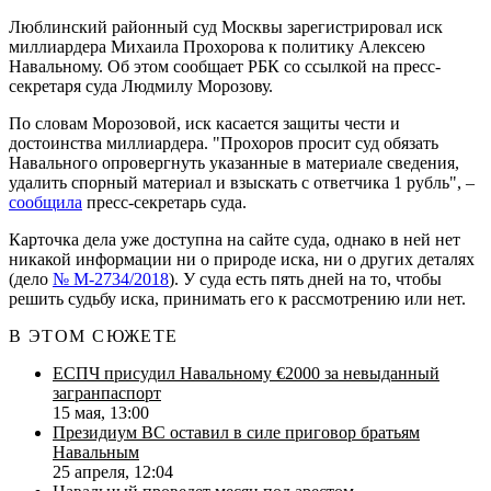
Люблинский районный суд Москвы зарегистрировал иск
миллиардера Михаила Прохорова к политику Алексею
Навальному. Об этом сообщает РБК со ссылкой на пресс-
секретаря суда Людмилу Морозову.
По словам Морозовой, иск касается защиты чести и
достоинства миллиардера. "Прохоров просит суд обязать
Навального опровергнуть указанные в материале сведения,
удалить спорный материал и взыскать с ответчика 1 рубль", –
сообщила
пресс-секретарь суда.
Карточка дела уже доступна на сайте суда, однако в ней нет
никакой информации ни о природе иска, ни о других деталях
(дело
№ М-2734/2018
). У суда есть пять дней на то, чтобы
решить судьбу иска, принимать его к рассмотрению или нет.
В ЭТОМ СЮЖЕТЕ
ЕСПЧ присудил Навальному €2000 за невыданный
загранпаспорт
15 мая, 13:00
Президиум ВС оставил в силе приговор братьям
Навальным
25 апреля, 12:04