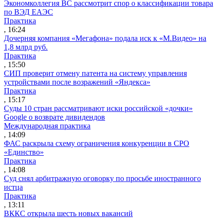
Экономколлегия ВС рассмотрит спор о классификации товара
по ВЭД ЕАЭС
Практика
, 16:24
Дочерняя компания «Мегафона» подала иск к «М.Видео» на
1,8 млрд руб.
Практика
, 15:50
СИП проверит отмену патента на систему управления
устройствами после возражений «Яндекса»
Практика
, 15:17
Суды 10 стран рассматривают иски российской «дочки»
Google о возврате дивидендов
Международная практика
, 14:09
ФАС раскрыла схему ограничения конкуренции в СРО
«Единство»
Практика
, 14:08
Суд снял арбитражную оговорку по просьбе иностранного
истца
Практика
, 13:11
ВККС открыла шесть новых вакансий