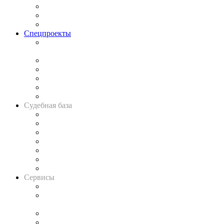
Рынок юридических услуг
Юридическое сообщество
Важнейшие правовые темы в прессе
Спецпроекты
Подкаст «В здравом уме
и твёрдой памяти»
Legal Design
Банкротная панорама
Советы для литигаторов
Сговоры на торгах
Авто
Судебная база
Картотека арбитражных дел
Решения арбитражных судов
Календарь рассмотрения арбитражных дел
Досье судей
Информация о судах
RSS лента новостей
Вакансии для юристов
Сервисы
Справочно-правовая система
Casebook: мониторинг дел
и компаний
Caselook: поиск и анализ практики
CASE.ONE: управление юридической службой