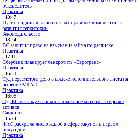
ВС решит, отвечает ли по долгам брошенной компании новый
руководитель
Практика
, 18:47
Путин подписал закон о новых правилах комплексного
развития территорий
Законодательство
, 18:24
ВС защитил право на взыскание займа по расписке
Практика
, 17:11
Сбербанк планирует банкротить «Евротранс»
Практика
, 16:53
Суд пересмотрит дело о выдаче исполнительного листа на
решение МКАС
Практика
, 16:05
Суд ЕС истолкует санкционные нормы о разблокировке
активов
Санкции
, 15:24
ФАС раскрыла число жалоб в сфере закупок в первом
полугодии
Практика