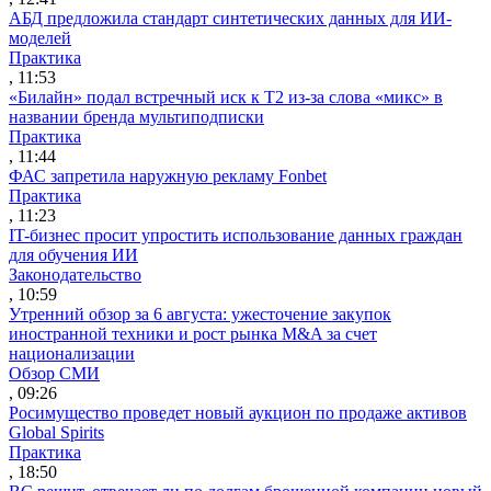
АБД предложила стандарт синтетических данных для ИИ-
моделей
Практика
, 11:53
«Билайн» подал встречный иск к Т2 из-за слова «микс» в
названии бренда мультиподписки
Практика
, 11:44
ФАС запретила наружную рекламу Fonbet
Практика
, 11:23
IT-бизнес просит упростить использование данных граждан
для обучения ИИ
Законодательство
, 10:59
Утренний обзор за 6 августа: ужесточение закупок
иностранной техники и рост рынка M&A за счет
национализации
Обзор СМИ
, 09:26
Росимущество проведет новый аукцион по продаже активов
Global Spirits
Практика
, 18:50