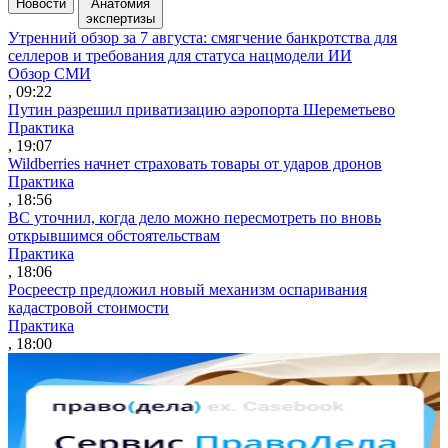
Новости
Анатомия
экспертизы
Утренний обзор за 7 августа: смягчение банкротства для
селлеров и требования для статуса нацмодели ИИ
Обзор СМИ
, 09:22
Путин разрешил приватизацию аэропорта Шереметьево
Практика
, 19:07
Wildberries начнет страховать товары от ударов дронов
Практика
, 18:56
ВС уточнил, когда дело можно пересмотреть по вновь
открывшимся обстоятельствам
Практика
, 18:06
Росреестр предложил новый механизм оспаривания
кадастровой стоимости
Практика
, 18:00