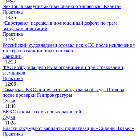
, 14:47
NexTouch выкупит активы обанкротившегося «Кванта»
Практика
, 13:35
«Евротранс» перешел в полноценный дефолт по трем
выпускам облигаций
Практика
, 12:31
Российский судовладелец отозвал иск к ЕС после исключения
танкера из санкционных списков
Санкции
, 12:23
ФАС возбудила дело из-за ограничений при страховании
заемщиков
Практика
, 12:06
Самарская ККС приняла отставку главы облсуда Шилова
после проверки Генпрокуратуры
Судьи
, 11:48
ВККС открыла семь новых вакансий
Судьи
, 11:28
Власти обсуждают варианты приватизации «Сирены-Трэвел»
Практика