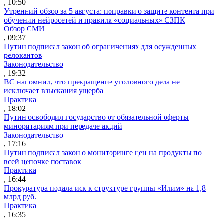
, 10:50
Утренний обзор за 5 августа: поправки о защите контента при
обучении нейросетей и правила «социальных» СЗПК
Обзор СМИ
, 09:37
Путин подписал закон об ограничениях для осужденных
релокантов
Законодательство
, 19:32
ВС напомнил, что прекращение уголовного дела не
исключает взыскания ущерба
Практика
, 18:02
Путин освободил государство от обязательной оферты
миноритариям при передаче акций
Законодательство
, 17:16
Путин подписал закон о мониторинге цен на продукты по
всей цепочке поставок
Практика
, 16:44
Прокуратура подала иск к структуре группы «Илим» на 1,8
млрд руб.
Практика
, 16:35