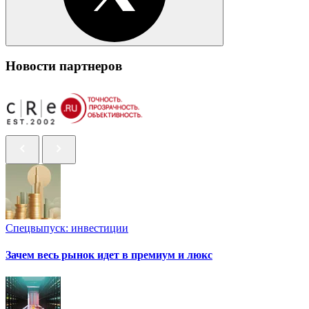
Новости партнеров
Спецвыпуск: инвестиции
Зачем весь рынок идет в премиум и люкс