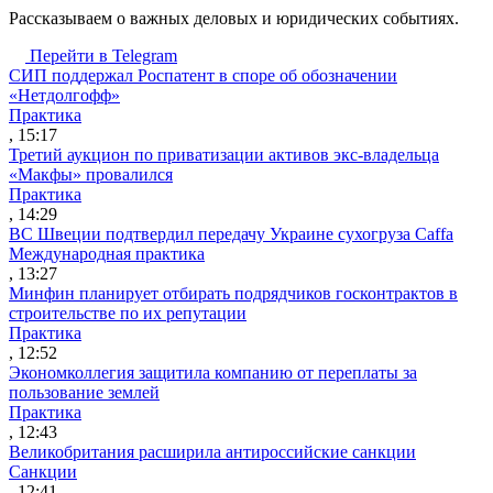
Рассказываем о важных деловых и юридических событиях.
Перейти в Telegram
СИП поддержал Роспатент в споре об обозначении
«Нетдолгофф»
Практика
, 15:17
Третий аукцион по приватизации активов экс-владельца
«Макфы» провалился
Практика
, 14:29
ВС Швеции подтвердил передачу Украине сухогруза Caffa
Международная практика
, 13:27
Минфин планирует отбирать подрядчиков госконтрактов в
строительстве по их репутации
Практика
, 12:52
Экономколлегия защитила компанию от переплаты за
пользование землей
Практика
, 12:43
Великобритания расширила антироссийские санкции
Санкции
, 12:41