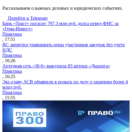
Рассказываем о важных деловых и юридических событиях.
Перейти в Telegram
Банк «Траст» погасит 797,3 млн руб. долга перед ФНС за
«Гема-Инвест»
Практика
, 17:51
ВС запретил уравнивать цены участников закупок без учета
НДС
Практика
, 16:26
Аптечная сеть «36,6» выкупила 83 аптеки «Диалога»
Практика
, 16:25
Экс-главу АСВ объявили в розыск по делу о хищении более 4
млрд руб.
Практика
, 15:55