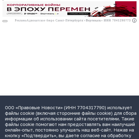
Реклама
Адвокатское бюро Санкт-Петербурга «Вертикаль» ИНН 7841290773
Реклама
АО"Право.ру" ИНН: 7708095468
ООО «Правовые Новости» (ИНН 7704317790) использует
файлы cookie (включая сторонние файлы cookie) для сбора
информации об использовании сайта посетителями. Такие
файлы cookie помогают нам предоставлять вам наилучший
онлайн-опыт, постоянно улучшать наш веб-сайт. Нажав на
кнопку «Подтвердить», вы даете согласие на обработку