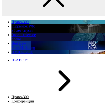
Право-300
Юррынок РФ:
35 лет спустя
Экологическое
право
Best Law
Firm Marketing
ПМЮФ 2026
ПРАВО.ru
Право-300
Конференции