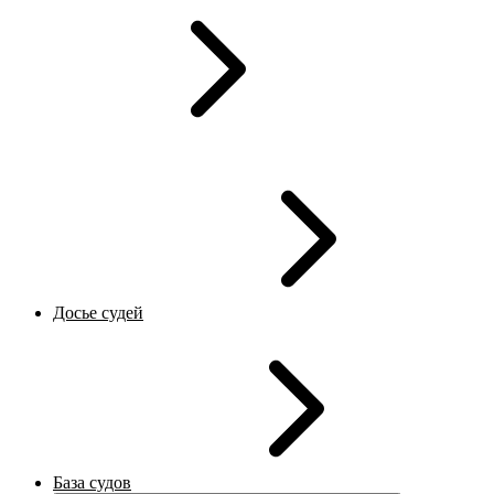
Досье судей
База судов