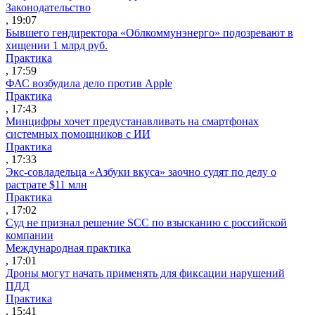
Законодательство
, 19:07
Бывшего гендиректора «Облкоммунэнерго» подозревают в
хищении 1 млрд руб.
Практика
, 17:59
ФАС возбудила дело против Apple
Практика
, 17:43
Минцифры хочет предустанавливать на смартфонах
системных помощников с ИИ
Практика
, 17:33
Экс-совладельца «Азбуки вкуса» заочно судят по делу о
растрате $11 млн
Практика
, 17:02
Суд не признал решение SCC по взысканию с российской
компании
Международная практика
, 17:01
Дроны могут начать применять для фиксации нарушений
ПДД
Практика
, 15:41