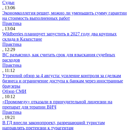
Судьи
, 13:06
Экономколлегия решит, можно ли уменьшить сумму гарантии
на стоимость выполненных работ
Практика
, 13:04
Wildberries планирует запустить в 2027 году два крупных
склада в Казахстане
Практика
, 12:29
ВС разъяснил, как считать срок для взыскания судебных
расходов
Практика
, 11:12
Утренний обзор за 4 августа: усиление контроля за сделкам
бизнеса и ограничение доступа к банкам через иностранные
браузеры
Обзор СМИ
, 10:12
«Промомеду» отказали в принудительной лицензии на
препарат для терапии ВИЧ
Практика
, 19:21
В ГД внесли законопроект, разрешающий туристам
направлять претензии к турагентам