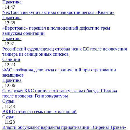
Практика
, 14:47
NexTouch выкупит активы обанкротившегося «Кванта»
Практика
, 13:35
«Евротранс» перешел в полноценный дефолт по трем
выпускам облигаций
Практика
, 12:31
Российский судовладелец отозвал иск к ЕС после исключения
танкера из санкционных списков
Санкции
, 12:23
ФАС возбудила дело из-за ограничений при страховании
заемщиков
Практика
, 12:06
Самарская ККС приняла отставку главы облсуда Шилова
после проверки Генпрокуратуры
Судьи
, 11:48
ВККС открыла семь новых вакансий
Судьи
, 11:28
Власти обсуждают варианты приватизации «Сирены-Трэвел»