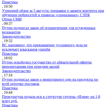
Практика
, 10:50
Утренний обзор за 5 августа: поправки о защите контента при
обучении нейросетей и правила «социальных» СЗПК
Обзор СМИ
, 09:37
Путин подписал закон об ограничениях для осужденных
релокантов
Законодательство
, 19:32
ВС напомнил, что прекращение уголовного дела не
исключает взыскания ущерба
Практика
, 18:02
Путин освободил государство от обязательной оферты
миноритариям при передаче акций
Законодательство
, 17:16
Путин подписал закон о мониторинге цен на продукты по
всей цепочке поставок
Практика
, 16:44
Прокуратура подала иск к структуре группы «Илим» на 1,8
млрд руб.
Практика