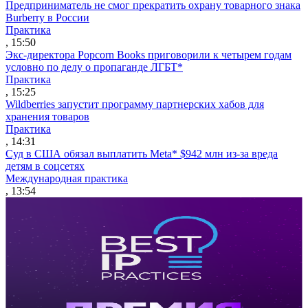
Предприниматель не смог прекратить охрану товарного знака
Burberry в России
Практика
, 15:50
Экс-директора Popcorn Books приговорили к четырем годам
условно по делу о пропаганде ЛГБТ*
Практика
, 15:25
Wildberries запустит программу партнерских хабов для
хранения товаров
Практика
, 14:31
Суд в США обязал выплатить Meta* $942 млн из-за вреда
детям в соцсетях
Международная практика
, 13:54