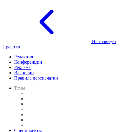
На главную
Право.ru
Редакция
Конференции
Реклама
Вакансии
Правила перепечатки
Темы
Практика
Законодательство
Процесс
Исследования
Рынок юридических услуг
Юридическое сообщество
Важнейшие правовые темы в прессе
Спецпроекты