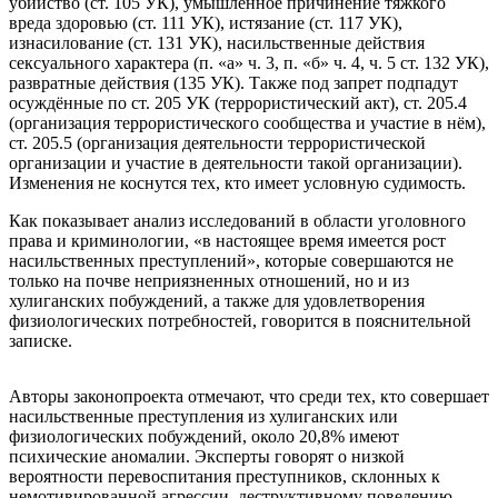
убийство (ст. 105 УК), умышленное причинение тяжкого
вреда здоровью (ст. 111 УК), истязание (ст. 117 УК),
изнасилование (ст. 131 УК), насильственные действия
сексуального характера (п. «а» ч. 3, п. «б» ч. 4, ч. 5 ст. 132 УК),
развратные действия (135 УК). Также под запрет подпадут
осуждённые по ст. 205 УК (террористический акт), ст. 205.4
(организация террористического сообщества и участие в нём),
ст. 205.5 (организация деятельности террористической
организации и участие в деятельности такой организации).
Изменения не коснутся тех, кто имеет условную судимость.
Как показывает анализ исследований в области уголовного
права и криминологии, «в настоящее время имеется рост
насильственных преступлений», которые совершаются не
только на почве неприязненных отношений, но и из
хулиганских побуждений, а также для удовлетворения
физиологических потребностей, говорится в пояснительной
записке.
Авторы законопроекта отмечают, что среди тех, кто совершает
насильственные преступления из хулиганских или
физиологических побуждений, около 20,8% имеют
психические аномалии. Эксперты говорят о низкой
вероятности перевоспитания преступников, склонных к
немотивированной агрессии, деструктивному поведению.