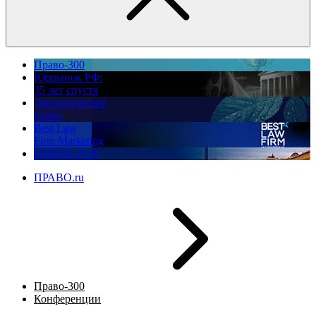
Право-300
Юррынок РФ:
35 лет спустя
Экологическое
право
Best Law
Firm Marketing
ПМЮФ 2026
ПРАВО.ru
Право-300
Конференции