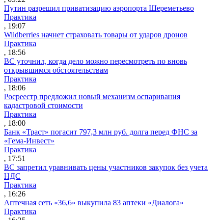
Путин разрешил приватизацию аэропорта Шереметьево
Практика
, 19:07
Wildberries начнет страховать товары от ударов дронов
Практика
, 18:56
ВС уточнил, когда дело можно пересмотреть по вновь
открывшимся обстоятельствам
Практика
, 18:06
Росреестр предложил новый механизм оспаривания
кадастровой стоимости
Практика
, 18:00
Банк «Траст» погасит 797,3 млн руб. долга перед ФНС за
«Гема-Инвест»
Практика
, 17:51
ВС запретил уравнивать цены участников закупок без учета
НДС
Практика
, 16:26
Аптечная сеть «36,6» выкупила 83 аптеки «Диалога»
Практика