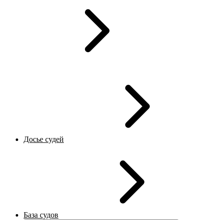
Досье судей
База судов