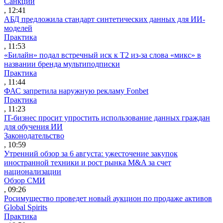
Санкции
, 12:41
АБД предложила стандарт синтетических данных для ИИ-
моделей
Практика
, 11:53
«Билайн» подал встречный иск к Т2 из-за слова «микс» в
названии бренда мультиподписки
Практика
, 11:44
ФАС запретила наружную рекламу Fonbet
Практика
, 11:23
IT-бизнес просит упростить использование данных граждан
для обучения ИИ
Законодательство
, 10:59
Утренний обзор за 6 августа: ужесточение закупок
иностранной техники и рост рынка M&A за счет
национализации
Обзор СМИ
, 09:26
Росимущество проведет новый аукцион по продаже активов
Global Spirits
Практика