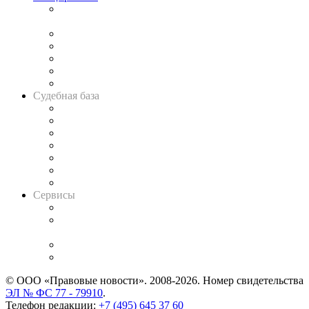
Подкаст «В здравом уме
и твёрдой памяти»
Legal Design
Банкротная панорама
Советы для литигаторов
Сговоры на торгах
Авто
Судебная база
Картотека арбитражных дел
Решения арбитражных судов
Календарь рассмотрения арбитражных дел
Досье судей
Информация о судах
RSS лента новостей
Вакансии для юристов
Сервисы
Справочно-правовая система
Casebook: мониторинг дел
и компаний
Caselook: поиск и анализ практики
CASE.ONE: управление юридической службой
© ООО «Правовые новости». 2008-2026.
Номер свидетельства
ЭЛ № ФС 77 - 79910
.
Телефон редакции:
+7 (495) 645 37 60