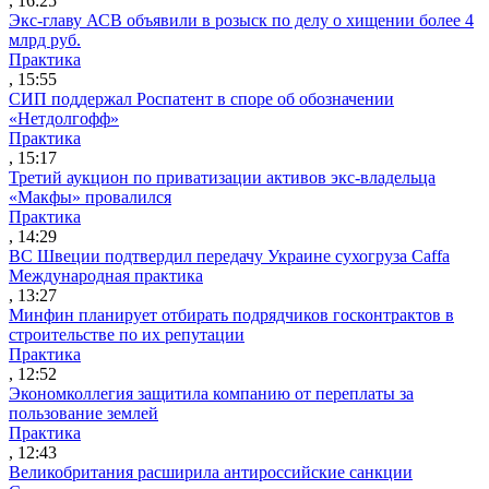
, 16:25
Экс-главу АСВ объявили в розыск по делу о хищении более 4
млрд руб.
Практика
, 15:55
СИП поддержал Роспатент в споре об обозначении
«Нетдолгофф»
Практика
, 15:17
Третий аукцион по приватизации активов экс-владельца
«Макфы» провалился
Практика
, 14:29
ВС Швеции подтвердил передачу Украине сухогруза Caffa
Международная практика
, 13:27
Минфин планирует отбирать подрядчиков госконтрактов в
строительстве по их репутации
Практика
, 12:52
Экономколлегия защитила компанию от переплаты за
пользование землей
Практика
, 12:43
Великобритания расширила антироссийские санкции