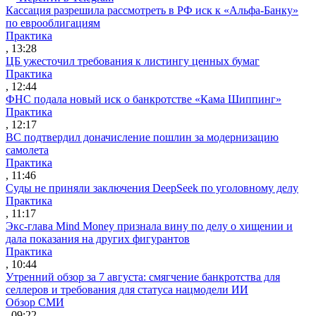
Кассация разрешила рассмотреть в РФ иск к «Альфа-Банку»
по еврооблигациям
Практика
, 13:28
ЦБ ужесточил требования к листингу ценных бумаг
Практика
, 12:44
ФНС подала новый иск о банкротстве «Кама Шиппинг»
Практика
, 12:17
ВС подтвердил доначисление пошлин за модернизацию
самолета
Практика
, 11:46
Суды не приняли заключения DeepSeek по уголовному делу
Практика
, 11:17
Экс-глава Mind Money признала вину по делу о хищении и
дала показания на других фигурантов
Практика
, 10:44
Утренний обзор за 7 августа: смягчение банкротства для
селлеров и требования для статуса нацмодели ИИ
Обзор СМИ
, 09:22