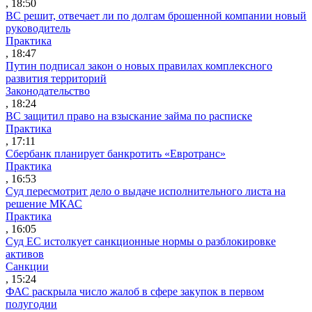
, 18:50
ВС решит, отвечает ли по долгам брошенной компании новый
руководитель
Практика
, 18:47
Путин подписал закон о новых правилах комплексного
развития территорий
Законодательство
, 18:24
ВС защитил право на взыскание займа по расписке
Практика
, 17:11
Сбербанк планирует банкротить «Евротранс»
Практика
, 16:53
Суд пересмотрит дело о выдаче исполнительного листа на
решение МКАС
Практика
, 16:05
Суд ЕС истолкует санкционные нормы о разблокировке
активов
Санкции
, 15:24
ФАС раскрыла число жалоб в сфере закупок в первом
полугодии