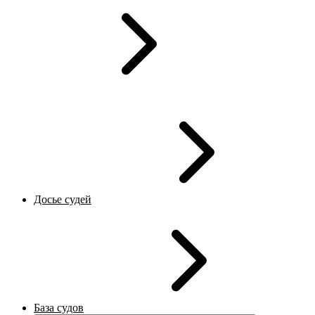
Досье судей
База судов