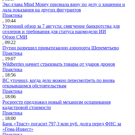
Экс-глава Mind Money признала вину по делу о хищении и
дала показания на других фигурантов
Практика
, 10:44
Утренний обзор за 7 августа: смягчение банкротства для
селлеров и требования для статуса нацмодели ИИ
Обзор СМИ
, 09:22
Путин разрешил приватизацию аэропорта Шереметьево
Практика
, 19:07
Wildberries начнет страховать товары от ударов дронов
Практика
, 18:56
ВС уточнил, когда дело можно пересмотреть по вновь
открывшимся обстоятельствам
Практика
, 18:06
Росреестр предложил новый механизм оспаривания
кадастровой стоимости
Практика
, 18:00
Банк «Траст» погасит 797,3 млн руб. долга перед ФНС за
«Гема-Инвест»
Практика