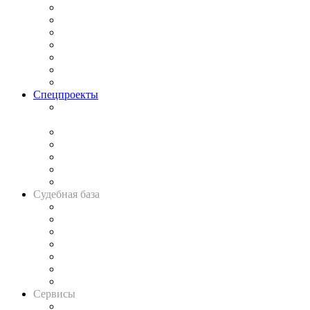
Практика
Законодательство
Процесс
Исследования
Рынок юридических услуг
Юридическое сообщество
Важнейшие правовые темы в прессе
Спецпроекты
Подкаст «В здравом уме
и твёрдой памяти»
Legal Design
Банкротная панорама
Советы для литигаторов
Сговоры на торгах
Авто
Судебная база
Картотека арбитражных дел
Решения арбитражных судов
Календарь рассмотрения арбитражных дел
Досье судей
Информация о судах
RSS лента новостей
Вакансии для юристов
Сервисы
Справочно-правовая система