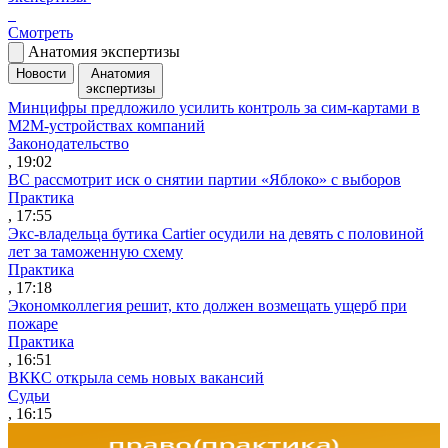
Смотреть
Анатомия экспертизы
Новости
Анатомия
экспертизы
Минцифры предложило усилить контроль за сим-картами в
M2M-устройствах компаний
Законодательство
, 19:02
ВС рассмотрит иск о снятии партии «Яблоко» с выборов
Практика
, 17:55
Экс-владельца бутика Cartier осудили на девять с половиной
лет за таможенную схему
Практика
, 17:18
Экономколлегия решит, кто должен возмещать ущерб при
пожаре
Практика
, 16:51
ВККС открыла семь новых вакансий
Судьи
, 16:15