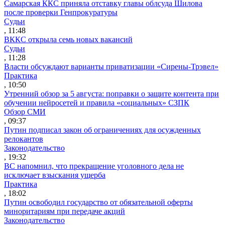
Самарская ККС приняла отставку главы облсуда Шилова
после проверки Генпрокуратуры
Судьи
, 11:48
ВККС открыла семь новых вакансий
Судьи
, 11:28
Власти обсуждают варианты приватизации «Сирены-Трэвел»
Практика
, 10:50
Утренний обзор за 5 августа: поправки о защите контента при
обучении нейросетей и правила «социальных» СЗПК
Обзор СМИ
, 09:37
Путин подписал закон об ограничениях для осужденных
релокантов
Законодательство
, 19:32
ВС напомнил, что прекращение уголовного дела не
исключает взыскания ущерба
Практика
, 18:02
Путин освободил государство от обязательной оферты
миноритариям при передаче акций
Законодательство