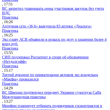
, 17:51
ВС запретил уравнивать цены участников закупок без учета
НДС
Практика
, 16:26
Аптечная сеть «36,6» выкупила 83 аптеки «Диалога»
Практика
, 16:25
Экс-главу АСВ объявили в розыск по делу о хищении более 4
млрд руб.
Практика
, 15:55
СИП поддержал Роспатент в споре об обозначении
«Нетдолгофф»
Практика
, 15:17
Третий аукцион по приватизации активов экс-владельца
«Макфы» провалился
Практика
, 14:29
ВС Швеции подтвердил передачу Украине сухогруза Caffa
Международная практика
, 13:27
Минфин планирует отбирать подрядчиков госконтрактов в