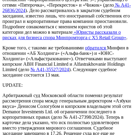
сетями «Пятерочка», «Перекресток» и «Чижик» (дело
№ А41-
26836/2024
). Дело рассматривалось в закрытом судебном
заседании, известно лишь, что иностранный собственник его
проиграл и корпоративные права компании приостановили.
Подробнее ознакомиться с мнением юристов об этой
категории дел можно в материале
«Юристы рассказали о
рисках для бизнеса спора Минпромторга с X5 Retail Group»
.
Кроме того, с такими же требованиями
обратился
Минфин в
отношении «АБ Холдинга» («Альфа-банк») и «ЮНС-
Холдинга» («Альфастрахование»). Ответчиками выступают
кипрские ABH Financial Limited и Alfastrakhovanie Holdings
Limited (дело
№ А41-35527/2024
). Следующее судебное
заседание состоится 13 мая.
UPDATE:
Арбитражный суд Московской области поменял результат
рассмотрения спора между генеральным директором «Азбуки
вкуса» Денисом Сологубом и кипрским владельцем этой сети
Demanor Investments Ltd. об ограничении последнего в
корпоративных правах (дело № А41-27398/2024). Теперь в
карточке дела указано, что иск полностью удовлетворен
вместо утверждения мирового соглашения. Судебное
заседание завершено в 17.26. Решение суда все еще не