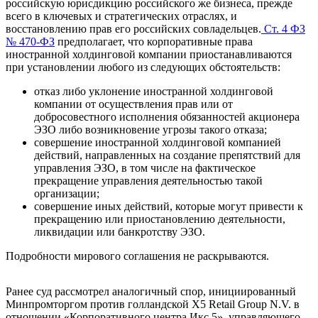
российскую юрисдикцию российского же бизнеса, прежде
всего в ключевых и стратегических отраслях, и
восстановлению прав его российских совладельцев.
Ст. 4 ФЗ
№ 470-ФЗ
предполагает, что корпоративные права
иностранной холдинговой компании приостанавливаются
при установлении любого из следующих обстоятельств:
отказ либо уклонение иностранной холдинговой
компании от осуществления прав или от
добросовестного исполнения обязанностей акционера
ЭЗО либо возникновение угрозы такого отказа;
совершение иностранной холдинговой компанией
действий, направленных на создание препятствий для
управления ЭЗО, в том числе на фактическое
прекращение управления деятельностью такой
организации;
совершение иных действий, которые могут привести к
прекращению или приостановлению деятельности,
ликвидации или банкротству ЭЗО.
Подробности мирового соглашения не раскрываются.
Ранее суд рассмотрел аналогичный спор, инициированный
Минпромторгом против голландской X5 Retail Group N.V. в
отношении «Корпоративного центра Икс 5», управляющего