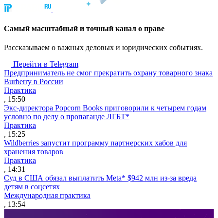
Cамый масштабный и точный канал о праве
Рассказываем о важных деловых и юридических событиях.
Перейти в Telegram
Предприниматель не смог прекратить охрану товарного знака
Burberry в России
Практика
, 15:50
Экс-директора Popcorn Books приговорили к четырем годам
условно по делу о пропаганде ЛГБТ*
Практика
, 15:25
Wildberries запустит программу партнерских хабов для
хранения товаров
Практика
, 14:31
Суд в США обязал выплатить Meta* $942 млн из-за вреда
детям в соцсетях
Международная практика
, 13:54