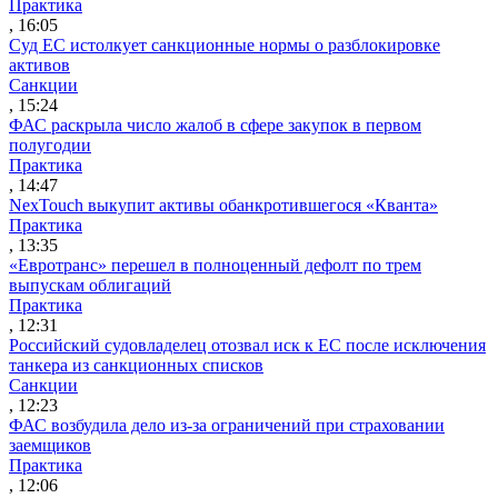
Практика
, 16:05
Суд ЕС истолкует санкционные нормы о разблокировке
активов
Санкции
, 15:24
ФАС раскрыла число жалоб в сфере закупок в первом
полугодии
Практика
, 14:47
NexTouch выкупит активы обанкротившегося «Кванта»
Практика
, 13:35
«Евротранс» перешел в полноценный дефолт по трем
выпускам облигаций
Практика
, 12:31
Российский судовладелец отозвал иск к ЕС после исключения
танкера из санкционных списков
Санкции
, 12:23
ФАС возбудила дело из-за ограничений при страховании
заемщиков
Практика
, 12:06