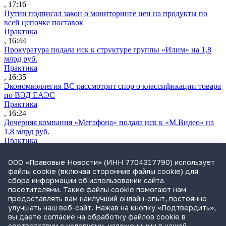
, 17:16
Путин подписал закон о мониторинге цен на продукты по
всей цепочке поставок
Практика
, 16:44
Прокуратура подала иск к структуре группы «Илим» на 1,8
млрд руб.
Практика
, 16:35
Экономколлегия ВС рассмотрит спор о классификации товара
по ВЭД ЕАЭС
Практика
, 16:24
Дочерняя компания «Мегафона» подала иск к «М.Видео» на
1,8 млрд руб.
Практика
, 15:50
СИП проверит отмену патента на систему управления
ООО «Правовые Новости» (ИНН 7704317790) использует
устройствами после возражений «Яндекса»
файлы cookie (включая сторонние файлы cookie) для
Практика
сбора информации об использовании сайта
, 15:17
посетителями. Такие файлы cookie помогают нам
Суды 10 стран рассматривают иски российской «дочки»
предоставлять вам наилучший онлайн-опыт, постоянно
Google о возврате дивидендов
улучшать наш веб-сайт. Нажав на кнопку «Подтвердить»,
Международная практика
вы даете согласие на обработку файлов cookie в
, 14:09
соответствии с условиями, изложенными в нашей