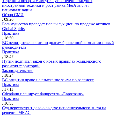
Утренний обзор за 6 августа: ужесточение закупок
иностранной техники и рост рынка M&A за счет
национализации
Обзор СМИ
, 09:26
Росимущество проведет новый аукцион по продаже активов
Global Spirits
Практика
, 18:50
ВС решит, отвечает ли по долгам брошенной компании новый
руководитель
Практика
, 18:47
Путин подписал закон о новых правилах комплексного
развития территорий
Законодательство
, 18:24
ВС защитил право на взыскание займа по расписке
Практика
, 17:11
Сбербанк планирует банкротить «Евротранс»
Практика
, 16:53
Суд пересмотрит дело о выдаче исполнительного листа на
решение МКАС