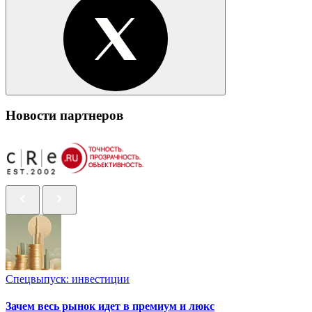
Новости партнеров
Спецвыпуск: инвестиции
Зачем весь рынок идет в премиум и люкс