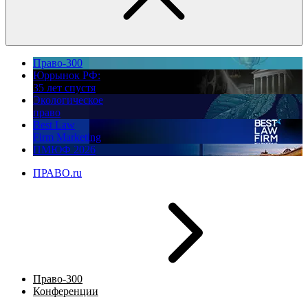
Право-300
Юррынок РФ:
35 лет спустя
Экологическое
право
Best Law
Firm Marketing
ПМЮФ 2026
ПРАВО.ru
Право-300
Конференции