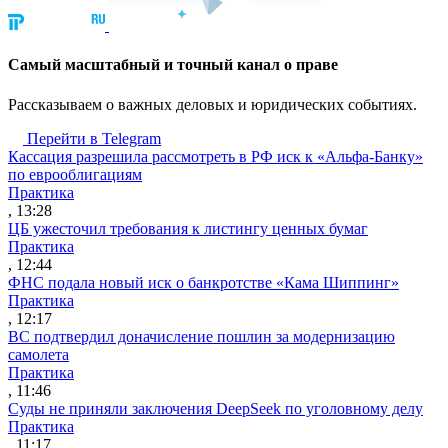
Cамый масштабный и точный канал о праве
Рассказываем о важных деловых и юридических событиях.
Перейти в Telegram
Кассация разрешила рассмотреть в РФ иск к «Альфа-Банку»
по еврооблигациям
Практика
, 13:28
ЦБ ужесточил требования к листингу ценных бумаг
Практика
, 12:44
ФНС подала новый иск о банкротстве «Кама Шиппинг»
Практика
, 12:17
ВС подтвердил доначисление пошлин за модернизацию
самолета
Практика
, 11:46
Суды не приняли заключения DeepSeek по уголовному делу
Практика
, 11:17