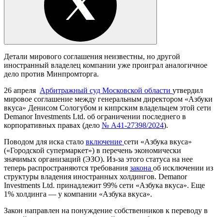
Детали мирового соглашения неизвестны, но другой
иностранный владелец компании уже проиграл аналогичное
дело против Минпромторга.
26 апреля
Арбитражный суд Московской области
утвердил
мировое соглашение между генеральным директором «Азбуки
вкуса» Денисом Сологубом и кипрским владельцем этой сети
Demanor Investments Ltd. об ограничении последнего в
корпоративных правах (дело
№ А41-27398/2024
).
Поводом для иска стало
включение
сети «Азбука вкуса»
(«Городской супермаркет») в перечень экономически
значимых организаций (ЭЗО). Из-за этого статуса на нее
теперь распространяются требования
закона
об исключении из
структуры владения иностранных холдингов. Demanor
Investments Ltd. принадлежит 99% сети «Азбука вкуса». Еще
1% холдинга — у компании «Азбука вкуса».
Закон направлен на понуждение собственников к переводу в