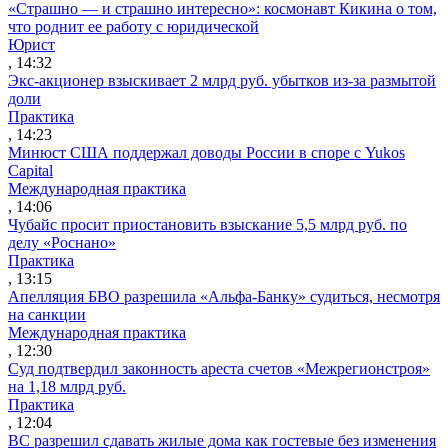
«Страшно — и страшно интересно»: космонавт Кикина о том,
что роднит ее работу с юридической
Юрист
, 14:32
Экс-акционер взыскивает 2 млрд руб. убытков из-за размытой
доли
Практика
, 14:23
Минюст США поддержал доводы России в споре с Yukos
Capital
Международная практика
, 14:06
Чубайс просит приостановить взыскание 5,5 млрд руб. по
делу «Роснано»
Практика
, 13:15
Апелляция БВО разрешила «Альфа-Банку» судиться, несмотря
на санкции
Международная практика
, 12:30
Суд подтвердил законность ареста счетов «Межрегионстроя»
на 1,18 млрд руб.
Практика
, 12:04
ВС разрешил сдавать жилые дома как гостевые без изменения