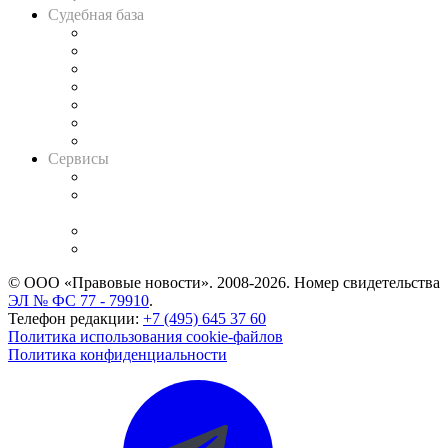
Судебная база
Картотека арбитражных дел
Решения арбитражных судов
Календарь рассмотрения арбитражных дел
Досье судей
Информация о судах
RSS лента новостей
Вакансии для юристов
Сервисы
Справочно-правовая система
Casebook: мониторинг дел
и компаний
Caselook: поиск и анализ практики
CASE.ONE: управление юридической службой
© ООО «Правовые новости». 2008-2026.
Номер свидетельства
ЭЛ № ФС 77 - 79910
.
Телефон редакции:
+7 (495) 645 37 60
Политика использования cookie-файлов
Политика конфиденциальности