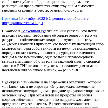
свойством публичной достоверности, а подлежащее
регистрации право считается существующим с момента
внесения сведений в реестр, отметил суд округа.
Практика
10 октября 2022
ВС решил спор об оплате
предпринимателем воды
В жалобе в
Верховный суд
чиновники указали, что истец
дважды выставил требование об оплате одного и того же
ресурса — собственникам квартир и муниципалитету.
«Судебная коллегия признает, что поскольку настоящий спор
касается не права собственности на нежилое помещение, а
порядка оплаты коммунального ресурса, поставленного
истцом в это помещение, одна только неправомерность
вывода апелляции об отсутствии законной силы у спорной
записи в ЕГРН не может служить основанием для отмены
постановления об отказе в иске», — решил ВС.
Суд обратил внимание и на возражения ответчика, которые
«Т Плюс» так и не опроверг. Он утверждал: помещение
используют живущие в доме граждане для удовлетворения их
бытовых нужд. При этом истец не предоставил расчет
водопотребления в помещении по нагрузке, хотя апелляция
предлагала ему это сделать. В итоге экономколлегия