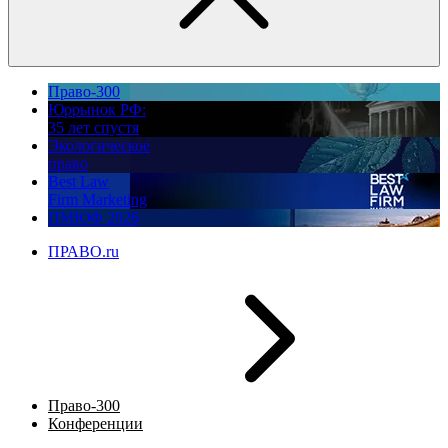
Право-300
Юррынок РФ:
35 лет спустя
Экологическое
право
Best Law
Firm Marketing
ПМЮФ 2026
ПРАВО.ru
Право-300
Конференции