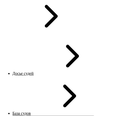
Досье судей
База судов