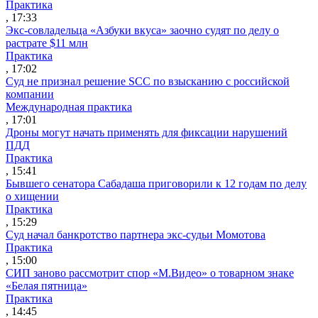
Практика
, 17:33
Экс-совладельца «Азбуки вкуса» заочно судят по делу о
растрате $11 млн
Практика
, 17:02
Суд не признал решение SCC по взысканию с российской
компании
Международная практика
, 17:01
Дроны могут начать применять для фиксации нарушений
ПДД
Практика
, 15:41
Бывшего сенатора Сабадаша приговорили к 12 годам по делу
о хищении
Практика
, 15:29
Суд начал банкротство партнера экс-судьи Момотова
Практика
, 15:00
СИП заново рассмотрит спор «М.Видео» о товарном знаке
«Белая пятница»
Практика
, 14:45