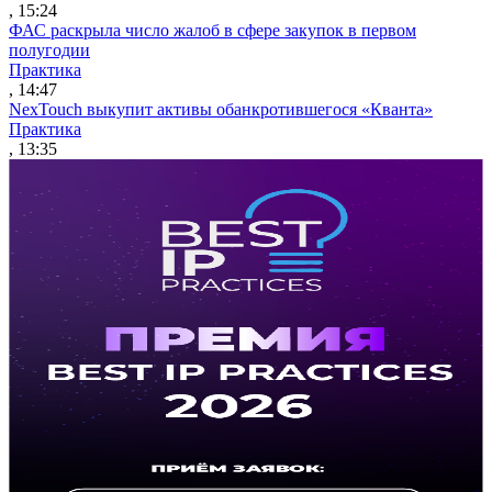
, 15:24
ФАС раскрыла число жалоб в сфере закупок в первом
полугодии
Практика
, 14:47
NexTouch выкупит активы обанкротившегося «Кванта»
Практика
, 13:35