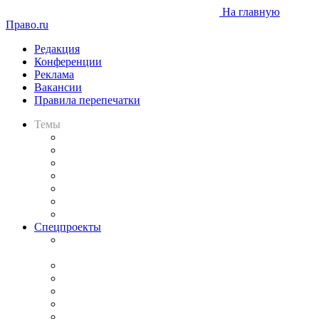
На главную
Право.ru
Редакция
Конференции
Реклама
Вакансии
Правила перепечатки
Темы
Практика
Законодательство
Процесс
Исследования
Рынок юридических услуг
Юридическое сообщество
Важнейшие правовые темы в прессе
Спецпроекты
Подкаст «В здравом уме
и твёрдой памяти»
Legal Design
Банкротная панорама
Советы для литигаторов
Сговоры на торгах
Авто