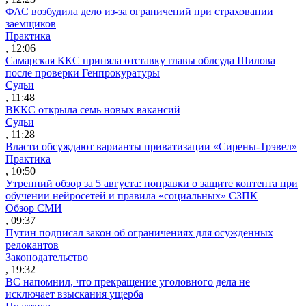
ФАС возбудила дело из-за ограничений при страховании
заемщиков
Практика
, 12:06
Самарская ККС приняла отставку главы облсуда Шилова
после проверки Генпрокуратуры
Судьи
, 11:48
ВККС открыла семь новых вакансий
Судьи
, 11:28
Власти обсуждают варианты приватизации «Сирены-Трэвел»
Практика
, 10:50
Утренний обзор за 5 августа: поправки о защите контента при
обучении нейросетей и правила «социальных» СЗПК
Обзор СМИ
, 09:37
Путин подписал закон об ограничениях для осужденных
релокантов
Законодательство
, 19:32
ВС напомнил, что прекращение уголовного дела не
исключает взыскания ущерба