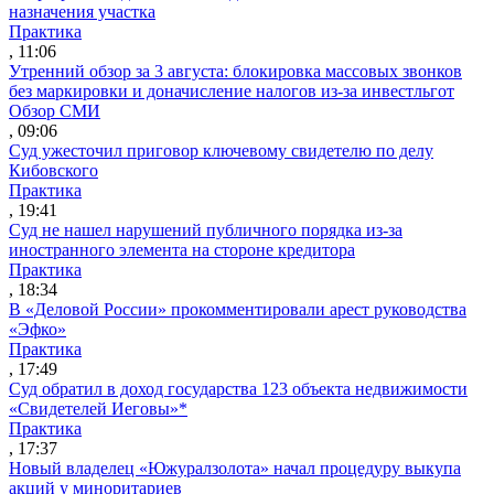
назначения участка
Практика
, 11:06
Утренний обзор за 3 августа: блокировка массовых звонков
без маркировки и доначисление налогов из-за инвестльгот
Обзор СМИ
, 09:06
Суд ужесточил приговор ключевому свидетелю по делу
Кибовского
Практика
, 19:41
Суд не нашел нарушений публичного порядка из-за
иностранного элемента на стороне кредитора
Практика
, 18:34
В «Деловой России» прокомментировали арест руководства
«Эфко»
Практика
, 17:49
Суд обратил в доход государства 123 объекта недвижимости
«Свидетелей Иеговы»*
Практика
, 17:37
Новый владелец «Южуралзолота» начал процедуру выкупа
акций у миноритариев