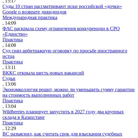
, 15:17
Суды 10 стран рассматривают иски российской «дочки»
Google о возврате дивидендов
Международная практика
, 14:09
ФАС раскрыла схему ограничения конкуренции в СРО
«Единство»
Практика
, 14:08
Суд снял арбитражную оговорку по просьбе иностранного
истца
Практика
, 13:11
ВККС открыла шесть новых вакансий
Судьи
, 13:06
Экономколлегия решит, можно ли уменьшить сумму гарантии
на стоимость выполненных работ
Практика
, 13:04
Wildberries планирует запустить в 2027 году два крупных
склада в Казахстане
Практика
, 12:29
ВС разъяснил, как считать срок для взыскания судебных