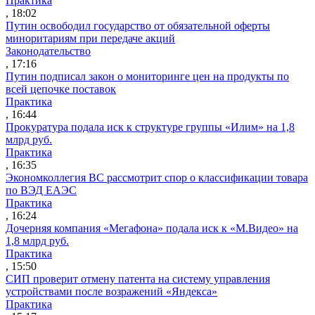
Практика
, 18:02
Путин освободил государство от обязательной оферты
миноритариям при передаче акций
Законодательство
, 17:16
Путин подписал закон о мониторинге цен на продукты по
всей цепочке поставок
Практика
, 16:44
Прокуратура подала иск к структуре группы «Илим» на 1,8
млрд руб.
Практика
, 16:35
Экономколлегия ВС рассмотрит спор о классификации товара
по ВЭД ЕАЭС
Практика
, 16:24
Дочерняя компания «Мегафона» подала иск к «М.Видео» на
1,8 млрд руб.
Практика
, 15:50
СИП проверит отмену патента на систему управления
устройствами после возражений «Яндекса»
Практика