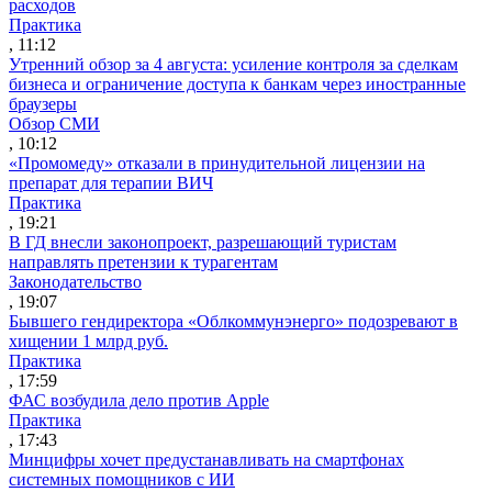
расходов
Практика
, 11:12
Утренний обзор за 4 августа: усиление контроля за сделкам
бизнеса и ограничение доступа к банкам через иностранные
браузеры
Обзор СМИ
, 10:12
«Промомеду» отказали в принудительной лицензии на
препарат для терапии ВИЧ
Практика
, 19:21
В ГД внесли законопроект, разрешающий туристам
направлять претензии к турагентам
Законодательство
, 19:07
Бывшего гендиректора «Облкоммунэнерго» подозревают в
хищении 1 млрд руб.
Практика
, 17:59
ФАС возбудила дело против Apple
Практика
, 17:43
Минцифры хочет предустанавливать на смартфонах
системных помощников с ИИ