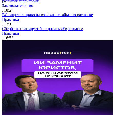
развития территорий
Законодательство
, 18:24
ВС защитил право на взыскание займа по расписке
Практика
, 17:11
Сбербанк планирует банкротить «Евротранс»
Практика
, 16:53