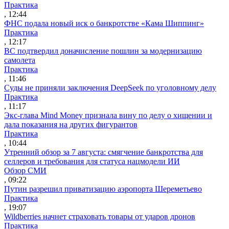
Практика
, 12:44
ФНС подала новый иск о банкротстве «Кама Шиппинг»
Практика
, 12:17
ВС подтвердил доначисление пошлин за модернизацию
самолета
Практика
, 11:46
Суды не приняли заключения DeepSeek по уголовному делу
Практика
, 11:17
Экс-глава Mind Money признала вину по делу о хищении и
дала показания на других фигурантов
Практика
, 10:44
Утренний обзор за 7 августа: смягчение банкротства для
селлеров и требования для статуса нацмодели ИИ
Обзор СМИ
, 09:22
Путин разрешил приватизацию аэропорта Шереметьево
Практика
, 19:07
Wildberries начнет страховать товары от ударов дронов
Практика