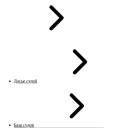
Досье судей
База судов