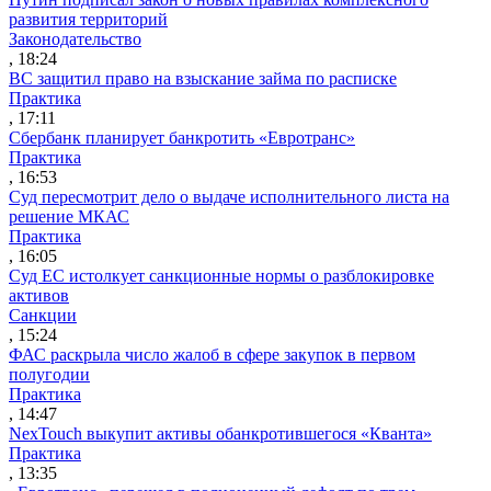
развития территорий
Законодательство
, 18:24
ВС защитил право на взыскание займа по расписке
Практика
, 17:11
Сбербанк планирует банкротить «Евротранс»
Практика
, 16:53
Суд пересмотрит дело о выдаче исполнительного листа на
решение МКАС
Практика
, 16:05
Суд ЕС истолкует санкционные нормы о разблокировке
активов
Санкции
, 15:24
ФАС раскрыла число жалоб в сфере закупок в первом
полугодии
Практика
, 14:47
NexTouch выкупит активы обанкротившегося «Кванта»
Практика
, 13:35