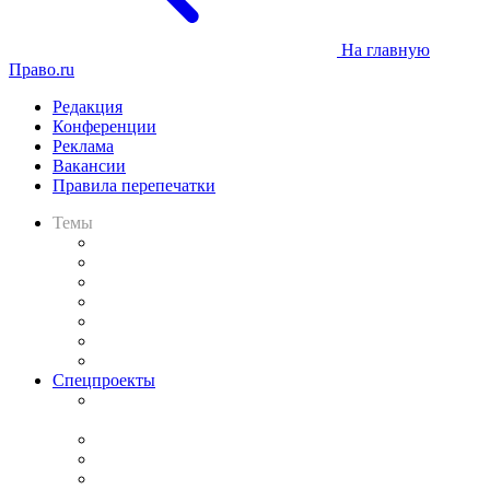
На главную
Право.ru
Редакция
Конференции
Реклама
Вакансии
Правила перепечатки
Темы
Практика
Законодательство
Процесс
Исследования
Рынок юридических услуг
Юридическое сообщество
Важнейшие правовые темы в прессе
Спецпроекты
Подкаст «В здравом уме
и твёрдой памяти»
Legal Design
Банкротная панорама
Советы для литигаторов