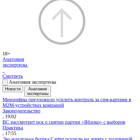
18+
Анатомия
экспертизы
Смотреть
Анатомия экспертизы
Новости
Анатомия
экспертизы
Минцифры предложило усилить контроль за сим-картами в
M2M-устройствах компаний
Законодательство
, 19:02
ВС рассмотрит иск о снятии партии «Яблоко» с выборов
Практика
, 17:55
Экс-владельца бутика Cartier осудили на девять с половиной