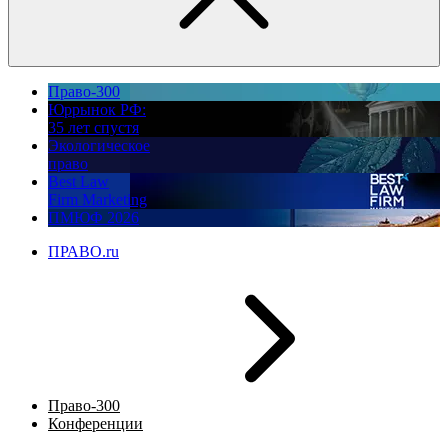
Право-300
Юррынок РФ:
35 лет спустя
Экологическое
право
Best Law
Firm Marketing
ПМЮФ 2026
ПРАВО.ru
Право-300
Конференции