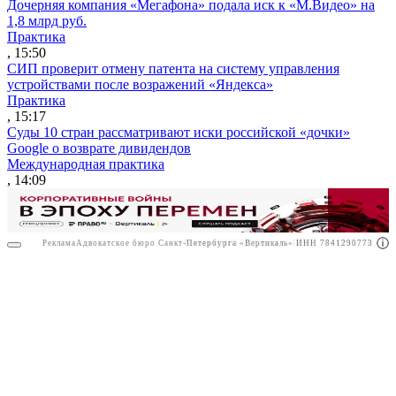
Дочерняя компания «Мегафона» подала иск к «М.Видео» на
1,8 млрд руб.
Практика
, 15:50
СИП проверит отмену патента на систему управления
устройствами после возражений «Яндекса»
Практика
, 15:17
Суды 10 стран рассматривают иски российской «дочки»
Google о возврате дивидендов
Международная практика
, 14:09
Реклама
Адвокатское бюро Санкт-Петербурга «Вертикаль» ИНН 7841290773
Реклама
ООО "Право.ру" ИНН: 7704835288