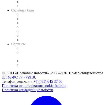
Сговоры на торгах
Авто
Судебная база
Картотека арбитражных дел
Решения арбитражных судов
Календарь рассмотрения арбитражных дел
Досье судей
Информация о судах
RSS лента новостей
Вакансии для юристов
Сервисы
Справочно-правовая система
Casebook: мониторинг дел
и компаний
Caselook: поиск и анализ практики
CASE.ONE: управление юридической службой
© ООО «Правовые новости». 2008-2026.
Номер свидетельства
ЭЛ № ФС 77 - 79910
.
Телефон редакции:
+7 (495) 645 37 60
Политика использования cookie-файлов
Политика конфиденциальности