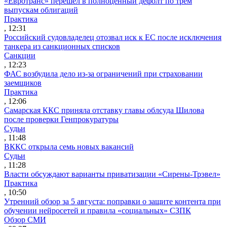
«Евротранс» перешел в полноценный дефолт по трем
выпускам облигаций
Практика
, 12:31
Российский судовладелец отозвал иск к ЕС после исключения
танкера из санкционных списков
Санкции
, 12:23
ФАС возбудила дело из-за ограничений при страховании
заемщиков
Практика
, 12:06
Самарская ККС приняла отставку главы облсуда Шилова
после проверки Генпрокуратуры
Судьи
, 11:48
ВККС открыла семь новых вакансий
Судьи
, 11:28
Власти обсуждают варианты приватизации «Сирены-Трэвел»
Практика
, 10:50
Утренний обзор за 5 августа: поправки о защите контента при
обучении нейросетей и правила «социальных» СЗПК
Обзор СМИ