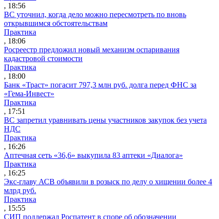
, 18:56
ВС уточнил, когда дело можно пересмотреть по вновь
открывшимся обстоятельствам
Практика
, 18:06
Росреестр предложил новый механизм оспаривания
кадастровой стоимости
Практика
, 18:00
Банк «Траст» погасит 797,3 млн руб. долга перед ФНС за
«Гема-Инвест»
Практика
, 17:51
ВС запретил уравнивать цены участников закупок без учета
НДС
Практика
, 16:26
Аптечная сеть «36,6» выкупила 83 аптеки «Диалога»
Практика
, 16:25
Экс-главу АСВ объявили в розыск по делу о хищении более 4
млрд руб.
Практика
, 15:55
СИП поддержал Роспатент в споре об обозначении