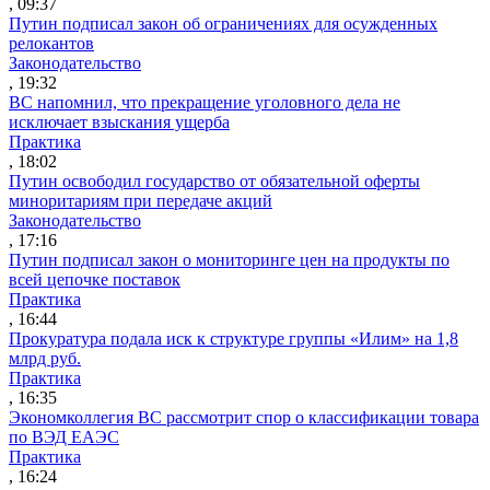
, 09:37
Путин подписал закон об ограничениях для осужденных
релокантов
Законодательство
, 19:32
ВС напомнил, что прекращение уголовного дела не
исключает взыскания ущерба
Практика
, 18:02
Путин освободил государство от обязательной оферты
миноритариям при передаче акций
Законодательство
, 17:16
Путин подписал закон о мониторинге цен на продукты по
всей цепочке поставок
Практика
, 16:44
Прокуратура подала иск к структуре группы «Илим» на 1,8
млрд руб.
Практика
, 16:35
Экономколлегия ВС рассмотрит спор о классификации товара
по ВЭД ЕАЭС
Практика
, 16:24