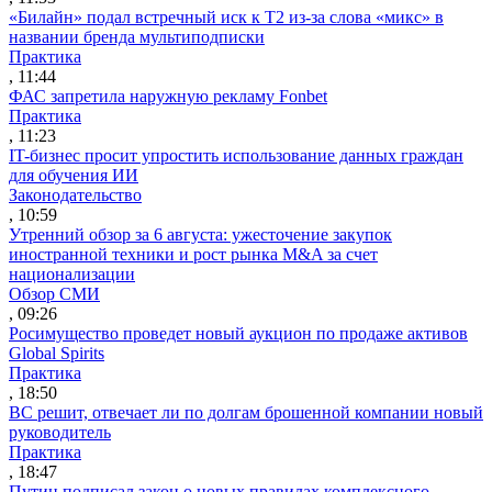
«Билайн» подал встречный иск к Т2 из-за слова «микс» в
названии бренда мультиподписки
Практика
, 11:44
ФАС запретила наружную рекламу Fonbet
Практика
, 11:23
IT-бизнес просит упростить использование данных граждан
для обучения ИИ
Законодательство
, 10:59
Утренний обзор за 6 августа: ужесточение закупок
иностранной техники и рост рынка M&A за счет
национализации
Обзор СМИ
, 09:26
Росимущество проведет новый аукцион по продаже активов
Global Spirits
Практика
, 18:50
ВС решит, отвечает ли по долгам брошенной компании новый
руководитель
Практика
, 18:47
Путин подписал закон о новых правилах комплексного