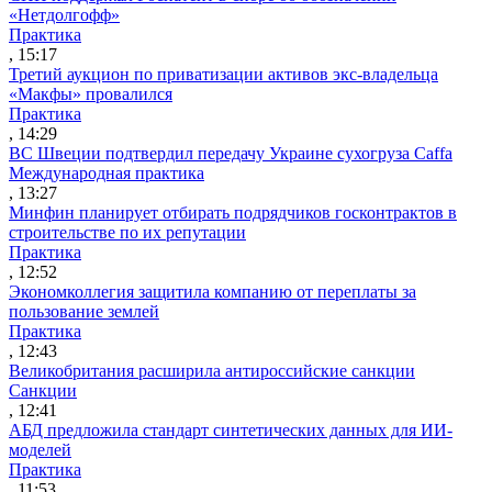
«Нетдолгофф»
Практика
, 15:17
Третий аукцион по приватизации активов экс-владельца
«Макфы» провалился
Практика
, 14:29
ВС Швеции подтвердил передачу Украине сухогруза Caffa
Международная практика
, 13:27
Минфин планирует отбирать подрядчиков госконтрактов в
строительстве по их репутации
Практика
, 12:52
Экономколлегия защитила компанию от переплаты за
пользование землей
Практика
, 12:43
Великобритания расширила антироссийские санкции
Санкции
, 12:41
АБД предложила стандарт синтетических данных для ИИ-
моделей
Практика
, 11:53