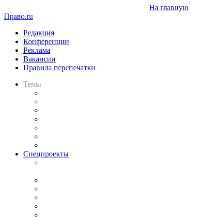
На главную
Право.ru
Редакция
Конференции
Реклама
Вакансии
Правила перепечатки
Темы
Практика
Законодательство
Процесс
Исследования
Рынок юридических услуг
Юридическое сообщество
Важнейшие правовые темы в прессе
Спецпроекты
Подкаст «В здравом уме
и твёрдой памяти»
Legal Design
Банкротная панорама
Советы для литигаторов
Сговоры на торгах
Авто