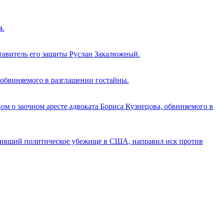
я.
ставитель его защиты Руслан Закалюжный.
 обвиняемого в разглашении гостайны.
м о заочном аресте адвоката Бориса Кузнецова, обвиняемого в
учивший политическое убежище в США, направил иск против