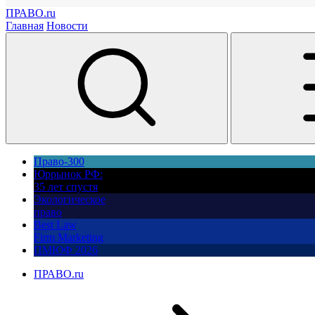
ПРАВО.ru
Главная
Новости
Право-300
Юррынок РФ:
35 лет спустя
Экологическое
право
Best Law
Firm Marketing
ПМЮФ 2026
ПРАВО.ru