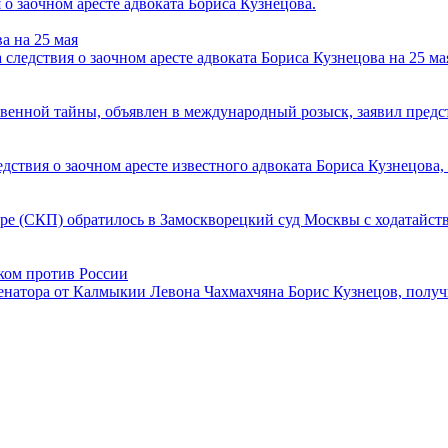
о заочном аресте адвоката Бориса Кузнецова.
а на 25 мая
следствия о заочном аресте адвоката Бориса Кузнецова на 25 ма
твенной тайны, объявлен в международный розыск, заявил пред
дствия о заочном аресте известного адвоката Бориса Кузнецова,
ре (СКП) обратилось в Замоскворецкий суд Москвы с ходатайство
ком против России
-сенатора от Калмыкии Левона Чахмахчяна Борис Кузнецов, пол