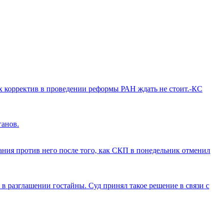
ых корректив в проведении реформы РАН ждать не стоит.-КС
ганов.
ия против него после того, как СКП в понедельник отменил
в разглашении гостайны. Суд принял такое решение в связи с