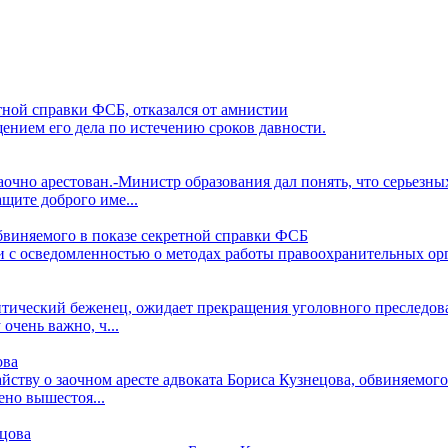
ной справки ФСБ, отказался от амнистии
щением его дела по истечению сроков давности.
аочно арестован.-Министр образования дал понять, что серьезн
щите доброго име...
обвиняемого в показе секретной справки ФСБ
зи с осведомленностью о методах работы правоохранительных ор
ческий беженец, ожидает прекращения уголовного преследован
очень важно, ч...
ова
ству о заочном аресте адвоката Бориса Кузнецова, обвиняемого 
ено вышестоя...
ецова