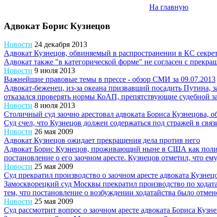
На главную
Адвокат Борис Кузнецов
Новости
24 декабря 2013
Адвокат Кузнецов, обвиняемый в распространении в КС секрет
Адвокат также "в категорической форме" не согласен с прекра
Новости
9 июля 2013
Важнейшие правовые темы в прессе - обзор СМИ за 09.07.2013
Адвокат-беженец, из-за океана призвавший посадить Путина, з
отказался проверять нормы КоАП, препятствующие судебной за
Новости
8 июля 2013
Столичный суд заочно арестовал адвоката Бориса Кузнецова, 
Суд счел, что Кузнецов должен содержаться под стражей в свя
Новости
26 мая 2009
Адвокат Кузнецов ожидает прекращения дела против него
Адвокат Борис Кузнецов, проживающий ныне в США как полити
постановление о его заочном аресте. Кузнецов отметил, что ему 
Новости
25 мая 2009
Суд прекратил производство о заочном аресте адвоката Кузнец
Замоскворецкий суд Москвы прекратил производство по ходатай
тем, что постановление о возбуждении ходатайства было отмен
Новости
25 мая 2009
Суд рассмотрит вопрос о заочном аресте адвоката Бориса Кузн