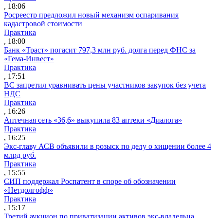
, 18:06
Росреестр предложил новый механизм оспаривания
кадастровой стоимости
Практика
, 18:00
Банк «Траст» погасит 797,3 млн руб. долга перед ФНС за
«Гема-Инвест»
Практика
, 17:51
ВС запретил уравнивать цены участников закупок без учета
НДС
Практика
, 16:26
Аптечная сеть «36,6» выкупила 83 аптеки «Диалога»
Практика
, 16:25
Экс-главу АСВ объявили в розыск по делу о хищении более 4
млрд руб.
Практика
, 15:55
СИП поддержал Роспатент в споре об обозначении
«Нетдолгофф»
Практика
, 15:17
Третий аукцион по приватизации активов экс-владельца