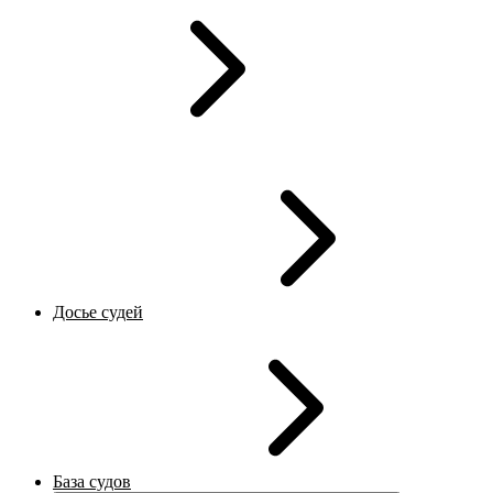
Досье судей
База судов