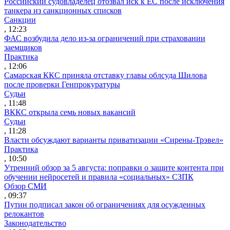
Российский судовладелец отозвал иск к ЕС после исключения
танкера из санкционных списков
Санкции
, 12:23
ФАС возбудила дело из-за ограничений при страховании
заемщиков
Практика
, 12:06
Самарская ККС приняла отставку главы облсуда Шилова
после проверки Генпрокуратуры
Судьи
, 11:48
ВККС открыла семь новых вакансий
Судьи
, 11:28
Власти обсуждают варианты приватизации «Сирены-Трэвел»
Практика
, 10:50
Утренний обзор за 5 августа: поправки о защите контента при
обучении нейросетей и правила «социальных» СЗПК
Обзор СМИ
, 09:37
Путин подписал закон об ограничениях для осужденных
релокантов
Законодательство