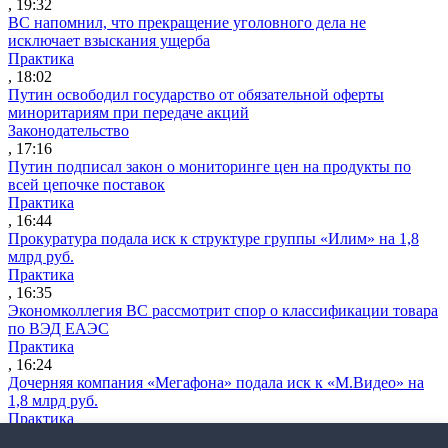
, 19:32
ВС напомнил, что прекращение уголовного дела не
исключает взыскания ущерба
Практика
, 18:02
Путин освободил государство от обязательной оферты
миноритариям при передаче акций
Законодательство
, 17:16
Путин подписал закон о мониторинге цен на продукты по
всей цепочке поставок
Практика
, 16:44
Прокуратура подала иск к структуре группы «Илим» на 1,8
млрд руб.
Практика
, 16:35
Экономколлегия ВС рассмотрит спор о классификации товара
по ВЭД ЕАЭС
Практика
, 16:24
Дочерняя компания «Мегафона» подала иск к «М.Видео» на
1,8 млрд руб.
Практика
, 15:50