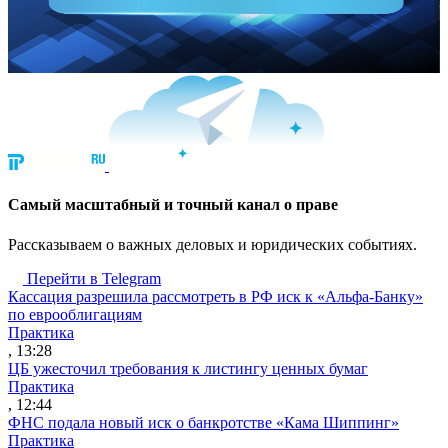
Cамый масштабный и точный канал о праве
Рассказываем о важных деловых и юридических событиях.
Перейти в Telegram
Кассация разрешила рассмотреть в РФ иск к «Альфа-Банку»
по еврооблигациям
Практика
, 13:28
ЦБ ужесточил требования к листингу ценных бумаг
Практика
, 12:44
ФНС подала новый иск о банкротстве «Кама Шиппинг»
Практика