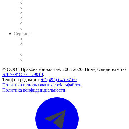
Решения арбитражных судов
Календарь рассмотрения арбитражных дел
Досье судей
Информация о судах
RSS лента новостей
Вакансии для юристов
Сервисы
Справочно-правовая система
Casebook: мониторинг дел
и компаний
Caselook: поиск и анализ практики
CASE.ONE: управление юридической службой
© ООО «Правовые новости». 2008-2026.
Номер свидетельства
ЭЛ № ФС 77 - 79910
.
Телефон редакции:
+7 (495) 645 37 60
Политика использования cookie-файлов
Политика конфиденциальности