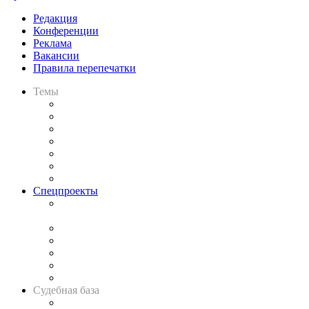
Редакция
Конференции
Реклама
Вакансии
Правила перепечатки
Темы
Практика
Законодательство
Процесс
Исследования
Рынок юридических услуг
Юридическое сообщество
Важнейшие правовые темы в прессе
Спецпроекты
Подкаст «В здравом уме
и твёрдой памяти»
Legal Design
Банкротная панорама
Советы для литигаторов
Сговоры на торгах
Авто
Судебная база
Картотека арбитражных дел