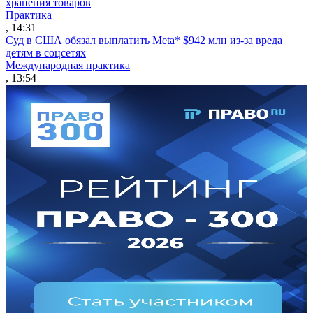
хранения товаров
Практика
, 14:31
Суд в США обязал выплатить Meta* $942 млн из-за вреда
детям в соцсетях
Международная практика
, 13:54