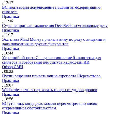
, 12:17
ВС подтвердил доначисление пошлин за модернизацию
самолета
Практика
, 11:46
Суды не приняли заключения DeepSeek по уголовному делу
Практика
, 11:17
Экс-глава Mind Money признала вину по делу о хищении и
дала показания на других фигурантов
Практика
, 10:44
Утренний обзор за 7 августа: смягчение банкротства для
селлеров и требования для статуса нацмодели ИИ
Обзор СМИ
, 09:22
Путин разрешил приватизацию аэропорта Шереметьево
Практика
, 19:07
Wildberries начнет страховать товары от ударов дронов
Практика
, 18:56
ВС уточнил, когда дело можно пересмотреть по вновь
открывшимся обстоятельствам
Практика