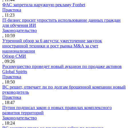
ФАС запретила наружную рекламу Fonbet
Практика
, 11:23
IT-бизнес просит упростить использование данных граждан
для обучения ИИ
Законодательство
, 10:59
Утренний обзор за 6 августа: ужесточение закупок
иностранной техники и рост рынка M&A за счет
национализации
Обзор СМИ
, 09:26
Росимущество проведет новый аукцион по продаже активов
Global Spirits
Практика
, 18:50
ВС решит, отвечает ли по долгам брошенной компании новый
руководитель
Практика
, 18:47
Путин подписал закон о новых правилах комплексного
развития территорий
Законодательство
, 18:24