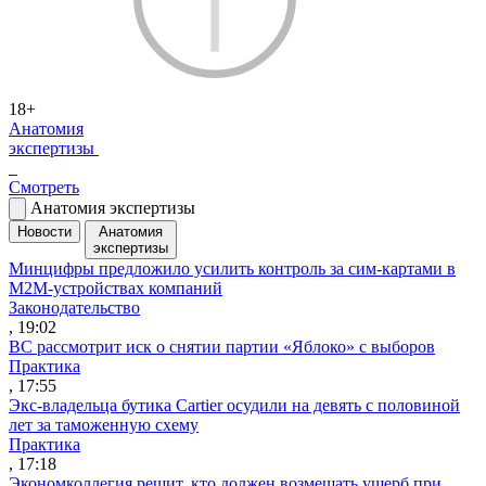
18+
Анатомия
экспертизы
Смотреть
Анатомия экспертизы
Новости
Анатомия
экспертизы
Минцифры предложило усилить контроль за сим-картами в
M2M-устройствах компаний
Законодательство
, 19:02
ВС рассмотрит иск о снятии партии «Яблоко» с выборов
Практика
, 17:55
Экс-владельца бутика Cartier осудили на девять с половиной
лет за таможенную схему
Практика
, 17:18
Экономколлегия решит, кто должен возмещать ущерб при