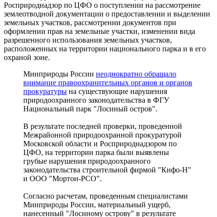
Росприроднадзор по ЦФО о поступлении на рассмотрение
землеотводной документации о предоставлении и выделении
земельных участков, рассмотрении документов при
оформлении прав на земельные участки, изменении вида
разрешенного использования земельных участков,
расположенных на территории национального парка и в его
охраной зоне.
Минприроды России
неоднократно обращало
внимание правоохранительных органов и органов
прокуратуры
на существующие нарушения
природоохранного законодательства в ФГУ
Национальный парк "Лосиный остров".
В результате последней проверки, проведенной
Межрайонной природоохранной прокуратурой
Московской области и Росприроднадзором по
ЦФО, на территории парка были выявлены
грубые нарушения природоохранного
законодательства строительной фирмой "Кифо-Н"
и ООО "Мортон-РСО".
Согласно расчетам, проведенным специалистами
Минприроды России, материальный ущерб,
нанесенный "Лосиному острову" в результате