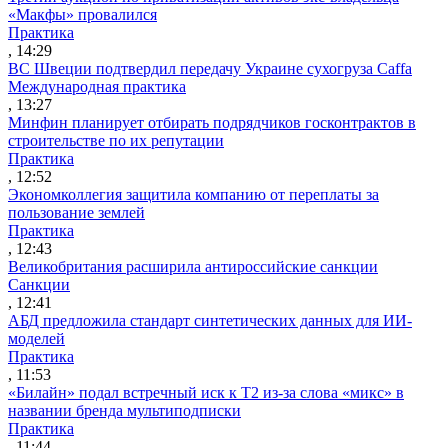
«Макфы» провалился
Практика
, 14:29
ВС Швеции подтвердил передачу Украине сухогруза Caffa
Международная практика
, 13:27
Минфин планирует отбирать подрядчиков госконтрактов в
строительстве по их репутации
Практика
, 12:52
Экономколлегия защитила компанию от переплаты за
пользование землей
Практика
, 12:43
Великобритания расширила антироссийские санкции
Санкции
, 12:41
АБД предложила стандарт синтетических данных для ИИ-
моделей
Практика
, 11:53
«Билайн» подал встречный иск к Т2 из-за слова «микс» в
названии бренда мультиподписки
Практика
, 11:44