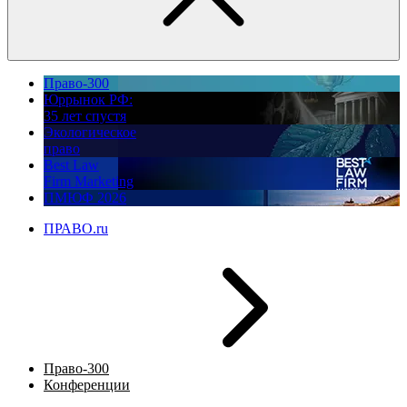
Право-300
Юррынок РФ:
35 лет спустя
Экологическое
право
Best Law
Firm Marketing
ПМЮФ 2026
ПРАВО.ru
Право-300
Конференции