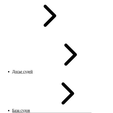
Досье судей
База судов