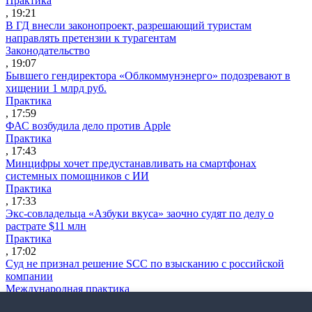
Практика
, 19:21
В ГД внесли законопроект, разрешающий туристам
направлять претензии к турагентам
Законодательство
, 19:07
Бывшего гендиректора «Облкоммунэнерго» подозревают в
хищении 1 млрд руб.
Практика
, 17:59
ФАС возбудила дело против Apple
Практика
, 17:43
Минцифры хочет предустанавливать на смартфонах
системных помощников с ИИ
Практика
, 17:33
Экс-совладельца «Азбуки вкуса» заочно судят по делу о
растрате $11 млн
Практика
, 17:02
Суд не признал решение SCC по взысканию с российской
компании
Международная практика
, 17:01