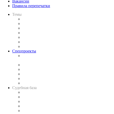
Вакансии
Правила перепечатки
Темы
Практика
Законодательство
Процесс
Исследования
Рынок юридических услуг
Юридическое сообщество
Важнейшие правовые темы в прессе
Спецпроекты
Подкаст «В здравом уме
и твёрдой памяти»
Legal Design
Банкротная панорама
Советы для литигаторов
Сговоры на торгах
Авто
Судебная база
Картотека арбитражных дел
Решения арбитражных судов
Календарь рассмотрения арбитражных дел
Досье судей
Информация о судах