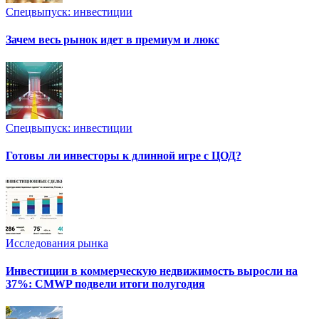
Спецвыпуск: инвестиции
Зачем весь рынок идет в премиум и люкс
Спецвыпуск: инвестиции
Готовы ли инвесторы к длинной игре с ЦОД?
Исследования рынка
Инвестиции в коммерческую недвижимость выросли на
37%: CMWP подвели итоги полугодия