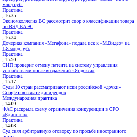
млрд руб.
Практика
, 16:35
Экономколлегия ВС рассмотрит спор о классификации товара
по ВЭД ЕАЭС
Практика
, 16:24
Дочерняя компания «Мегафона» подала иск к «М.Видео» на
1,8 млрд руб.
Практика
, 15:50
СИП проверит отмену патента на систему управления
устройствами после возражений «Яндекса»
Практика
, 15:17
Суды 10 стран рассматривают иски российской «дочки»
Google о возврате дивидендов
Международная практика
, 14:09
ФАС раскрыла схему ограничения конкуренции в СРО
«Единство»
Практика
, 14:08
Суд снял арбитражную оговорку по просьбе иностранного
истца