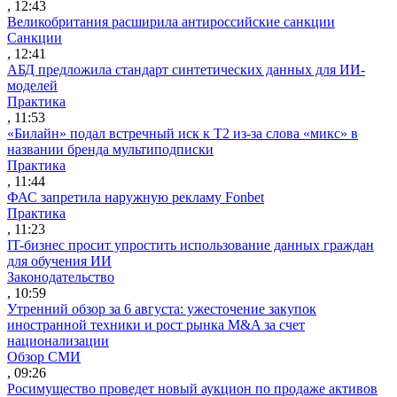
, 12:43
Великобритания расширила антироссийские санкции
Санкции
, 12:41
АБД предложила стандарт синтетических данных для ИИ-
моделей
Практика
, 11:53
«Билайн» подал встречный иск к Т2 из-за слова «микс» в
названии бренда мультиподписки
Практика
, 11:44
ФАС запретила наружную рекламу Fonbet
Практика
, 11:23
IT-бизнес просит упростить использование данных граждан
для обучения ИИ
Законодательство
, 10:59
Утренний обзор за 6 августа: ужесточение закупок
иностранной техники и рост рынка M&A за счет
национализации
Обзор СМИ
, 09:26
Росимущество проведет новый аукцион по продаже активов