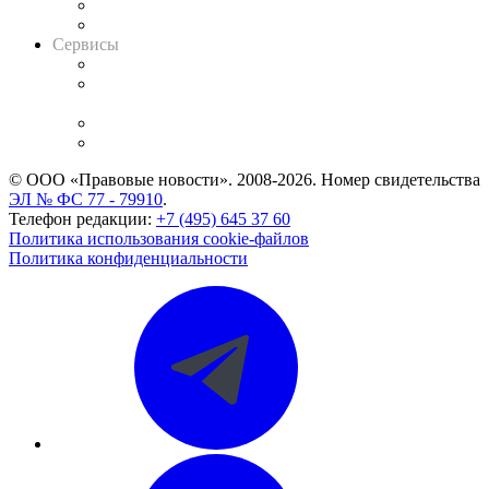
RSS лента новостей
Вакансии для юристов
Сервисы
Справочно-правовая система
Casebook: мониторинг дел
и компаний
Caselook: поиск и анализ практики
CASE.ONE: управление юридической службой
© ООО «Правовые новости». 2008-2026.
Номер свидетельства
ЭЛ № ФС 77 - 79910
.
Телефон редакции:
+7 (495) 645 37 60
Политика использования cookie-файлов
Политика конфиденциальности