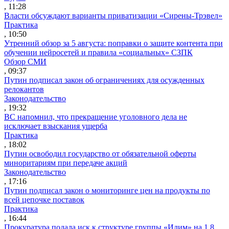
, 11:28
Власти обсуждают варианты приватизации «Сирены-Трэвел»
Практика
, 10:50
Утренний обзор за 5 августа: поправки о защите контента при
обучении нейросетей и правила «социальных» СЗПК
Обзор СМИ
, 09:37
Путин подписал закон об ограничениях для осужденных
релокантов
Законодательство
, 19:32
ВС напомнил, что прекращение уголовного дела не
исключает взыскания ущерба
Практика
, 18:02
Путин освободил государство от обязательной оферты
миноритариям при передаче акций
Законодательство
, 17:16
Путин подписал закон о мониторинге цен на продукты по
всей цепочке поставок
Практика
, 16:44
Прокуратура подала иск к структуре группы «Илим» на 1,8