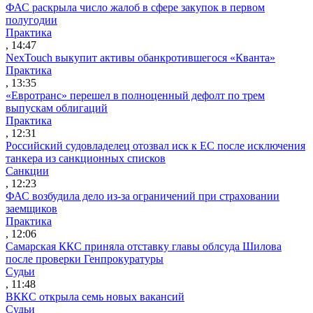
ФАС раскрыла число жалоб в сфере закупок в первом
полугодии
Практика
, 14:47
NexTouch выкупит активы обанкротившегося «Кванта»
Практика
, 13:35
«Евротранс» перешел в полноценный дефолт по трем
выпускам облигаций
Практика
, 12:31
Российский судовладелец отозвал иск к ЕС после исключения
танкера из санкционных списков
Санкции
, 12:23
ФАС возбудила дело из-за ограничений при страховании
заемщиков
Практика
, 12:06
Самарская ККС приняла отставку главы облсуда Шилова
после проверки Генпрокуратуры
Судьи
, 11:48
ВККС открыла семь новых вакансий
Судьи