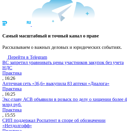
Cамый масштабный и точный канал о праве
Рассказываем о важных деловых и юридических событиях.
Перейти в Telegram
ВС запретил уравнивать цены участников закупок без учета
НДС
Практика
, 16:26
Аптечная сеть «36,6» выкупила 83 аптеки «Диалога»
Практика
, 16:25
Экс-главу АСВ объявили в розыск по делу о хищении более 4
млрд руб.
Практика
, 15:55
СИП поддержал Роспатент в споре об обозначении
«Нетдолгофф»
Практика