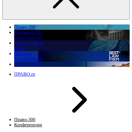
Право-300
Юррынок РФ:
35 лет спустя
Экологическое
право
Best Law
Firm Marketing
ПМЮФ 2026
ПРАВО.ru
Право-300
Конференции