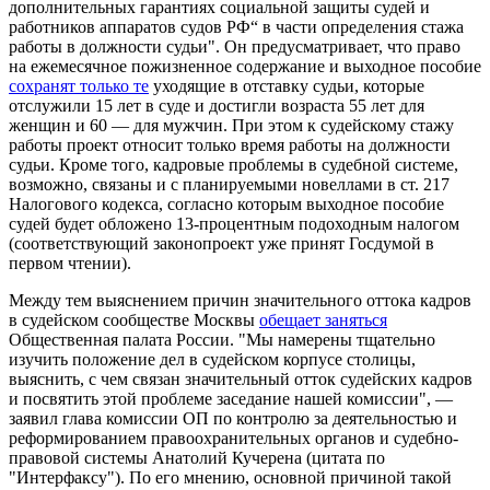
дополнительных гарантиях социальной защиты судей и
работников аппаратов судов РФ“ в части определения стажа
работы в должности судьи". Он предусматривает, что право
на ежемесячное пожизненное содержание и выходное пособие
сохранят только те
уходящие в отставку судьи, которые
отслужили 15 лет в суде и достигли возраста 55 лет для
женщин и 60 — для мужчин. При этом к судейскому стажу
работы проект относит только время работы на должности
судьи. Кроме того, кадровые проблемы в судебной системе,
возможно, связаны и с планируемыми новеллами в ст. 217
Налогового кодекса, согласно которым выходное пособие
судей будет обложено 13-процентным подоходным налогом
(соответствующий законопроект уже принят Госдумой в
первом чтении).
Между тем выяснением причин значительного оттока кадров
в судейском сообществе Москвы
обещает заняться
Общественная палата России.
"Мы намерены тщательно
изучить положение дел в судейском корпусе столицы,
выяснить, с чем связан значительный отток судейских кадров
и посвятить этой проблеме заседание нашей комиссии", —
заявил глава комиссии ОП по контролю за деятельностью и
реформированием правоохранительных органов и судебно-
правовой системы Анатолий Кучерена (цитата по
"Интерфаксу"). По его мнению, основной причиной такой