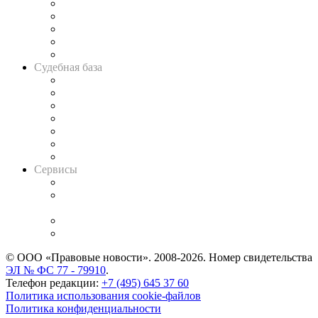
Legal Design
Банкротная панорама
Советы для литигаторов
Сговоры на торгах
Авто
Судебная база
Картотека арбитражных дел
Решения арбитражных судов
Календарь рассмотрения арбитражных дел
Досье судей
Информация о судах
RSS лента новостей
Вакансии для юристов
Сервисы
Справочно-правовая система
Casebook: мониторинг дел
и компаний
Caselook: поиск и анализ практики
CASE.ONE: управление юридической службой
© ООО «Правовые новости». 2008-2026.
Номер свидетельства
ЭЛ № ФС 77 - 79910
.
Телефон редакции:
+7 (495) 645 37 60
Политика использования cookie-файлов
Политика конфиденциальности