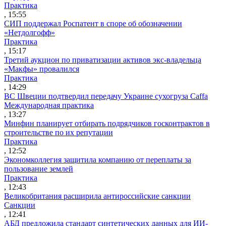
Практика
, 15:55
СИП поддержал Роспатент в споре об обозначении
«Нетдолгофф»
Практика
, 15:17
Третий аукцион по приватизации активов экс-владельца
«Макфы» провалился
Практика
, 14:29
ВС Швеции подтвердил передачу Украине сухогруза Caffa
Международная практика
, 13:27
Минфин планирует отбирать подрядчиков госконтрактов в
строительстве по их репутации
Практика
, 12:52
Экономколлегия защитила компанию от переплаты за
пользование землей
Практика
, 12:43
Великобритания расширила антироссийские санкции
Санкции
, 12:41
АБД предложила стандарт синтетических данных для ИИ-