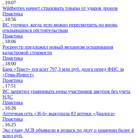
, 19:07
Wildberries начнет страховать товары от ударов дронов
Практика
, 18:56
ВС уточнил, когда дело можно пересмотреть по вновь
открывшимся обстоятельствам
Практика
, 18:06
Росреестр предложил новый механизм оспаривания
кадастровой стоимости
Практика
, 18:00
Банк «Траст» погасит 797,3 млн руб. долга перед ФНС за
«Гема-Инвест»
Практика
, 17:51
ВС запретил уравнивать цены участников закупок без учета
НДС
Практика
, 16:26
Аптечная сеть «36,6» выкупила 83 аптеки «Диалога»
Практика
, 16:25
Экс-главу АСВ объявили в розыск по делу о хищении более 4
млрд руб.