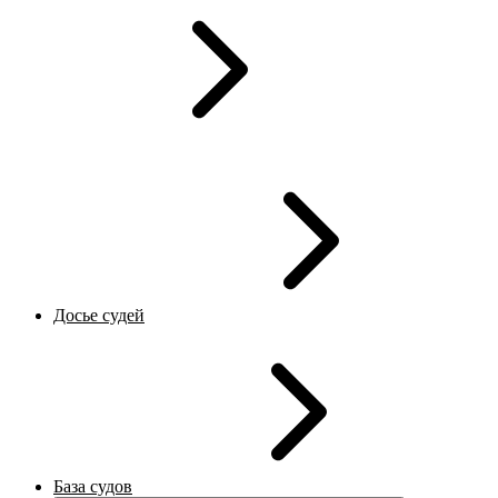
Досье судей
База судов