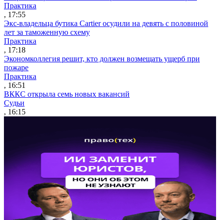
Практика
, 17:55
Экс-владельца бутика Cartier осудили на девять с половиной
лет за таможенную схему
Практика
, 17:18
Экономколлегия решит, кто должен возмещать ущерб при
пожаре
Практика
, 16:51
ВККС открыла семь новых вакансий
Судьи
, 16:15