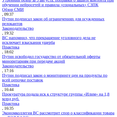
Утренний обзор за 5 августа: поправки о защите контента при
обучении нейросетей и правила «социальных» СЗПК
Обзор СМИ
, 09:37
Путин подписал закон об ограничениях для осужденных
релокантов
Законодательство
, 19:32
ВС напомнил, что прекращение уголовного дела не
исключает взыскания ущерба
Практика
, 18:02
Путин освободил государство от обязательной оферты
миноритариям при передаче акций
Законодательство
, 17:16
Путин подписал закон о мониторинге цен на продукты по
всей цепочке поставок
Практика
, 16:44
Прокуратура подала иск к структуре группы «Илим» на 1,8
млрд руб.
Практика
, 16:35
Экономколлегия ВС рассмотрит спор о классификации товара