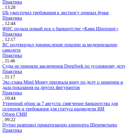
Практика
, 13:28
ЦБ ужесточил требования к листингу ценных бумаг
Практика
, 12:44
ФНС подала новый иск о банкротстве «Кама Шиппинг»
Практика
, 12:17
ВС подтвердил доначисление пошлин за модернизацию
самолета
Практика
, 11:46
Суды не приняли заключения DeepSeek по уголовному делу
Практика
, 11:17
Экс-глава Mind Money признала вину по делу о хищении и
дала показания на других фигурантов
Практика
, 10:44
Утренний обзор за 7 августа: смягчение банкротства для
селлеров и требования для статуса нацмодели ИИ
Обзор СМИ
, 09:22
Путин разрешил приватизацию аэропорта Шереметьево
Практика