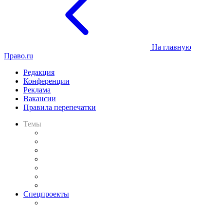
На главную
Право.ru
Редакция
Конференции
Реклама
Вакансии
Правила перепечатки
Темы
Практика
Законодательство
Процесс
Исследования
Рынок юридических услуг
Юридическое сообщество
Важнейшие правовые темы в прессе
Спецпроекты
Подкаст «В здравом уме
и твёрдой памяти»