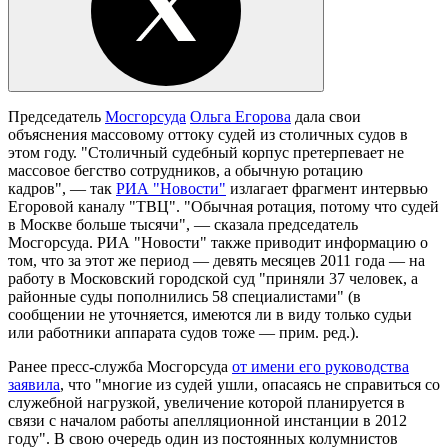
Председатель
Мосгорсуда
Ольга Егорова
дала свои
объяснения массовому оттоку судей из столичных судов в
этом году. "Столичный судебный корпус претерпевает не
массовое бегство сотрудников, а обычную ротацию
кадров", — так
РИА "Новости"
излагает фрагмент интервью
Егоровой каналу "ТВЦ". "Обычная ротация, потому что судей
в Москве больше тысячи", — сказала председатель
Мосгорсуда. РИА "Новости" также приводит информацию о
том, что за этот же период — девять месяцев 2011 года — на
работу в Московский городской суд "приняли 37 человек, а
районные суды пополнились 58 специалистами" (в
сообщении не уточняется, имеются ли в виду только судьи
или работники аппарата судов тоже — прим. ред.).
Ранее пресс-служба Мосгорсуда
от имени его руководства
заявила
, что "многие из судей ушли, опасаясь не справиться со
служебной нагрузкой, увеличение которой планируется в
связи с началом работы апелляционной инстанции в 2012
году". В свою очередь один из постоянных колумнистов