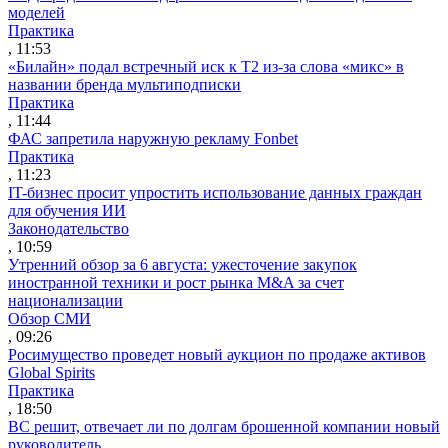
моделей
Практика
, 11:53
«Билайн» подал встречный иск к Т2 из-за слова «микс» в
названии бренда мультиподписки
Практика
, 11:44
ФАС запретила наружную рекламу Fonbet
Практика
, 11:23
IT-бизнес просит упростить использование данных граждан
для обучения ИИ
Законодательство
, 10:59
Утренний обзор за 6 августа: ужесточение закупок
иностранной техники и рост рынка M&A за счет
национализации
Обзор СМИ
, 09:26
Росимущество проведет новый аукцион по продаже активов
Global Spirits
Практика
, 18:50
ВС решит, отвечает ли по долгам брошенной компании новый
руководитель