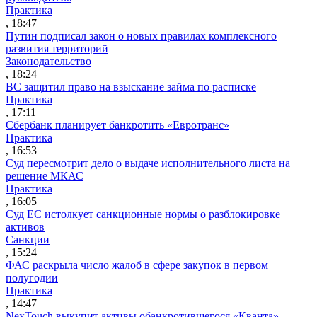
Практика
, 18:47
Путин подписал закон о новых правилах комплексного
развития территорий
Законодательство
, 18:24
ВС защитил право на взыскание займа по расписке
Практика
, 17:11
Сбербанк планирует банкротить «Евротранс»
Практика
, 16:53
Суд пересмотрит дело о выдаче исполнительного листа на
решение МКАС
Практика
, 16:05
Суд ЕС истолкует санкционные нормы о разблокировке
активов
Санкции
, 15:24
ФАС раскрыла число жалоб в сфере закупок в первом
полугодии
Практика
, 14:47
NexTouch выкупит активы обанкротившегося «Кванта»