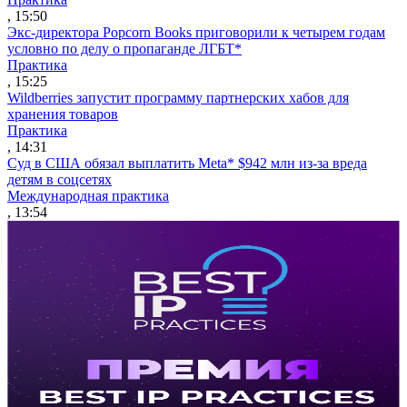
, 15:50
Экс-директора Popcorn Books приговорили к четырем годам
условно по делу о пропаганде ЛГБТ*
Практика
, 15:25
Wildberries запустит программу партнерских хабов для
хранения товаров
Практика
, 14:31
Суд в США обязал выплатить Meta* $942 млн из-за вреда
детям в соцсетях
Международная практика
, 13:54