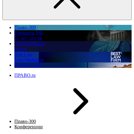
Право-300
Юррынок РФ:
35 лет спустя
Экологическое
право
Best Law
Firm Marketing
ПМЮФ 2026
ПРАВО.ru
Право-300
Конференции