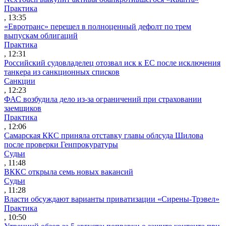
Практика
, 13:35
«Евротранс» перешел в полноценный дефолт по трем
выпускам облигаций
Практика
, 12:31
Российский судовладелец отозвал иск к ЕС после исключения
танкера из санкционных списков
Санкции
, 12:23
ФАС возбудила дело из-за ограничений при страховании
заемщиков
Практика
, 12:06
Самарская ККС приняла отставку главы облсуда Шилова
после проверки Генпрокуратуры
Судьи
, 11:48
ВККС открыла семь новых вакансий
Судьи
, 11:28
Власти обсуждают варианты приватизации «Сирены-Трэвел»
Практика
, 10:50