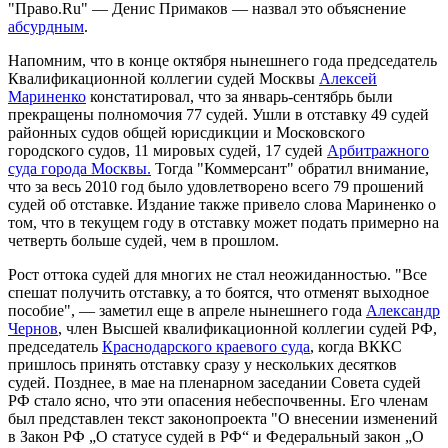
"Право.Ru" — Денис Примаков — назвал это объяснение
абсурдным
.
Напомним, что в конце октября нынешнего года председатель
Квалификационной коллегии судей Москвы
Алексей
Мариненко
констатировал, что за январь-сентябрь были
прекращены полномочия 77 судей. Ушли в отставку 49 судей
районных судов общей юрисдикции и Московского
городского судов, 11 мировых судей, 17 судей
Арбитражного
суда города Москвы.
Тогда "Коммерсант" обратил внимание,
что за весь 2010 год было удовлетворено всего 79 прошений
судей об отставке. Издание также привело слова Мариненко о
том, что в текущем году в отставку может подать примерно на
четверть больше судей, чем в прошлом.
Рост оттока судей для многих не стал неожиданностью. "Все
спешат получить отставку, а то боятся, что отменят выходное
пособие", — заметил еще в апреле нынешнего года
Александр
Чернов
, член Высшей квалификационной коллегии судей РФ,
председатель
Краснодарского краевого суда
, когда ВККС
пришлось принять отставку сразу у нескольких десятков
судей. Позднее, в мае на пленарном заседании Совета судей
РФ стало ясно, что эти опасения небеспочвенны. Его членам
был представлен текст законопроекта "О внесении изменений
в Закон РФ „О статусе судей в РФ“ и Федеральный закон „О