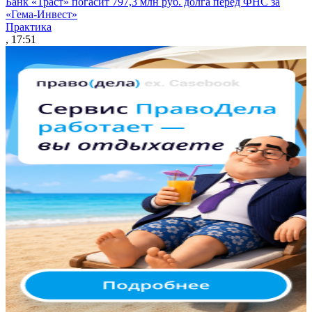
Банк «Траст» погасит 797,3 млн руб. долга перед ФНС за
«Гема-Инвест»
Практика
, 17:51