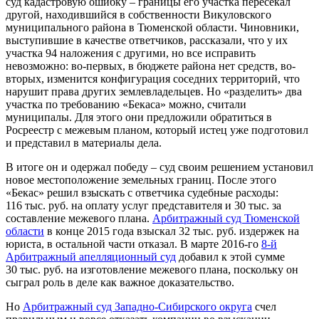
суд кадастровую ошибку – границы его участка пересекал
другой, находившийся в собственности Викуловского
муниципального района в Тюменской области. Чиновники,
выступившие в качестве ответчиков, рассказали, что у их
участка 94 наложения с другими, но все исправить
невозможно: во-первых, в бюджете района нет средств, во-
вторых, изменится конфигурация соседних территорий, что
нарушит права других землевладельцев. Но «разделить» два
участка по требованию «Бекаса» можно, считали
муниципалы. Для этого они предложили обратиться в
Росреестр с межевым планом, который истец уже подготовил
и представил в материалы дела.
В итоге он и одержал победу – суд своим решением установил
новое местоположение земельных границ. После этого
«Бекас» решил взыскать с ответчика судебные расходы:
116 тыс. руб. на оплату услуг представителя и 30 тыс. за
составление межевого плана.
Арбитражный суд Тюменской
области
в конце 2015 года взыскал 32 тыс. руб. издержек на
юриста, в остальной части отказал. В марте 2016-го
8-й
Арбитражный апелляционный суд
добавил к этой сумме
30 тыс. руб. на изготовление межевого плана, поскольку он
сыграл роль в деле как важное доказательство.
Но
Арбитражный суд Западно-Сибирского округа
счел