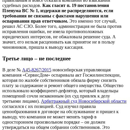
правильным и вовсе отказать компании во взыскании
судебных расходов.
Как гласит п. 19 постановления
Пленума ВС № 1, издержки не распределяются, если
требования не связаны с фактами нарушения или
оспаривания прав ответчиком.
Это именно тот случай,
решил АС СЗО. Более того, администрация не была против
исправления ошибки, не имела противоположных
юридических интересов, не обжаловала решение суда. А
значит, его нельзя расценивать как принятое не в пользу
чиновников, пришла к выводу кассация.
Третье лицо – не последнее
В деле №
А45-8267/2015
новосибирская управляющая
компания «СервисДом» оспаривала акт Госжилинспекции,
которая по жалобе собственников обязала фирму снизить
плату за содержание и ремонт общего имущества. Общество
использовало коэффициент-дефлятор, который владельцы
помещений сочли незаконным (их суд привлек к делу
третьими лицами).
Арбитражный суд Новосибирской области
согласился с их позицией. Суд изучил правила
ценообразования в договоре на обслуживание и пришел к
выводу, что компания не может менять тариф в
одностороннем произвольном порядке – он должен
утверждаться на общем собрании собственников. Это