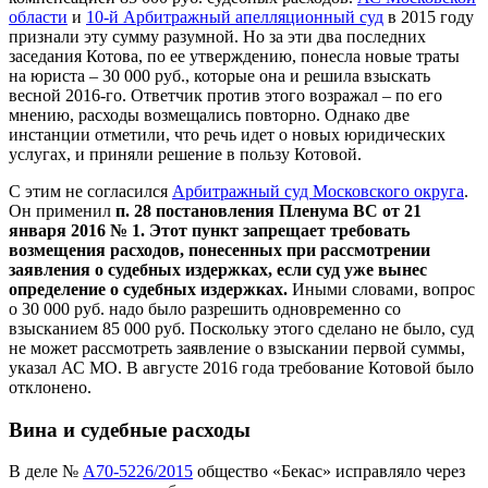
области
и
10-й Арбитражный апелляционный суд
в 2015 году
признали эту сумму разумной. Но за эти два последних
заседания Котова, по ее утверждению, понесла новые траты
на юриста – 30 000 руб., которые она и решила взыскать
весной 2016-го. Ответчик против этого возражал – по его
мнению, расходы возмещались повторно. Однако две
инстанции отметили, что речь идет о новых юридических
услугах, и приняли решение в пользу Котовой.
С этим не согласился
Арбитражный суд Московского округа
.
Он применил
п. 28 постановления Пленума ВС от 21
января 2016 № 1. Этот пункт запрещает требовать
возмещения расходов, понесенных при рассмотрении
заявления о судебных издержках, если суд уже вынес
определение о судебных издержках.
Иными словами, вопрос
о 30 000 руб. надо было разрешить одновременно со
взысканием 85 000 руб. Поскольку этого сделано не было, суд
не может рассмотреть заявление о взыскании первой суммы,
указал АС МО. В августе 2016 года требование Котовой было
отклонено.
Вина и судебные расходы
В деле №
А70-5226/2015
общество «Бекас» исправляло через