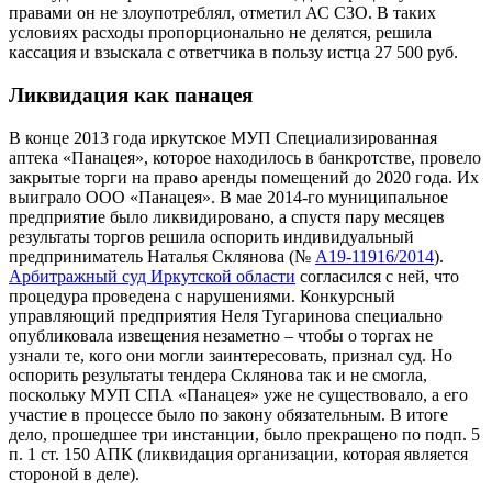
правами он не злоупотреблял, отметил АС СЗО. В таких
условиях расходы пропорционально не делятся, решила
кассация и взыскала с ответчика в пользу истца 27 500 руб.
Ликвидация как панацея
В конце 2013 года иркутское МУП Специализированная
аптека «Панацея», которое находилось в банкротстве, провело
закрытые торги на право аренды помещений до 2020 года. Их
выиграло ООО «Панацея». В мае 2014-го муниципальное
предприятие было ликвидировано, а спустя пару месяцев
результаты торгов решила оспорить индивидуальный
предприниматель Наталья Склянова (№
А19-11916/2014
).
Арбитражный суд Иркутской области
согласился с ней, что
процедура проведена с нарушениями. Конкурсный
управляющий предприятия Неля Тугаринова специально
опубликовала извещения незаметно – чтобы о торгах не
узнали те, кого они могли заинтересовать, признал суд. Но
оспорить результаты тендера Склянова так и не смогла,
поскольку МУП СПА «Панацея» уже не существовало, а его
участие в процессе было по закону обязательным. В итоге
дело, прошедшее три инстанции, было прекращено по подп. 5
п. 1 ст. 150 АПК (ликвидация организации, которая является
стороной в деле).