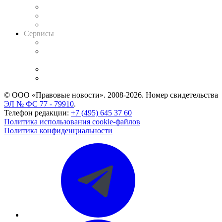
Информация о судах
RSS лента новостей
Вакансии для юристов
Сервисы
Справочно-правовая система
Casebook: мониторинг дел
и компаний
Caselook: поиск и анализ практики
CASE.ONE: управление юридической службой
© ООО «Правовые новости». 2008-2026.
Номер свидетельства
ЭЛ № ФС 77 - 79910
.
Телефон редакции:
+7 (495) 645 37 60
Политика использования cookie-файлов
Политика конфиденциальности