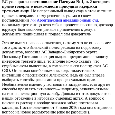
ВС уже принял
постановление Пленума № 1, п. 2 которого
прямо говорит о возможности присудить издержки
третьему лицу
. Но неправильный вывод суда в этой части не
привел к неправильному решению, указал в своем
постановлении
7-й Арбитражный апелляционный суд
,
поскольку третье лицо вело себя в процессе пассивно, договор
юруслуг был заключен раньше привлечения к делу, а
документы подписывал и подавал сам доверитель.
Это не имеет правового значения, потому что не опровергает
того факта, что Заланский понес расходы на подготовку
документов, возразил АС Западно-Сибирского округа.
Поскольку Госжилинспекция выдала предписание в защиту
интересов третьего лица, то вполне можно сказать, что
судебные акты вынесены, в том числе в его пользу, счел АС
СЗО. Он назвал ошибочными выводы нижестоящих
инстанций о пассивности Заланского, ведь он был вправе
выбирать способы реализации процессуальных прав.
Необязательно именно участвовать в заседаниях, есть другие
способы проявлять активность – например, заявлять отзывы
на иск и апелляционную жалобу. Доводы из этих документов
нашли отражение в итоговых судебных актах. А вопрос о
почтовых расходах вообще оказался забыт, посетовала
кассация. Постановлением от 7 июня 2016 года она отправила
вопрос на новое рассмотрение (еще не разрешен).