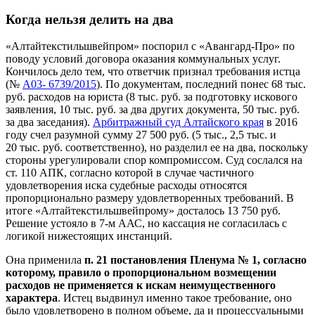
Когда нельзя делить на два
«Алтайтекстильшвейпром» поспорил с «Авангард-Про» по
поводу условий договора оказания коммунальных услуг.
Кончилось дело тем, что ответчик признал требования истца
(№
А03- 6739/2015
). По документам, последний понес 68 тыс.
руб. расходов на юриста (8 тыс. руб. за подготовку искового
заявления, 10 тыс. руб. за два других документа, 50 тыс. руб.
за два заседания).
Арбитражный суд Алтайского края
в 2016
году счел разумной сумму 27 500 руб. (5 тыс., 2,5 тыс. и
20 тыс. руб. соответственно), но разделил ее на два, поскольку
стороны урегулировали спор компромиссом. Суд сослался на
ст. 110 АПК, согласно которой в случае частичного
удовлетворения иска судебные расходы относятся
пропорционально размеру удовлетворенных требований. В
итоге «Алтайтекстильшвейпрому» досталось 13 750 руб.
Решение устояло в 7-м ААС, но кассация не согласилась с
логикой нижестоящих инстанций.
Она применила
п. 21 постановления Пленума № 1, согласно
которому, правило о пропорциональном возмещении
расходов не применяется к искам неимущественного
характера
. Истец выдвинул именно такое требование, оно
было удовлетворено в полном объеме, да и процессуальными