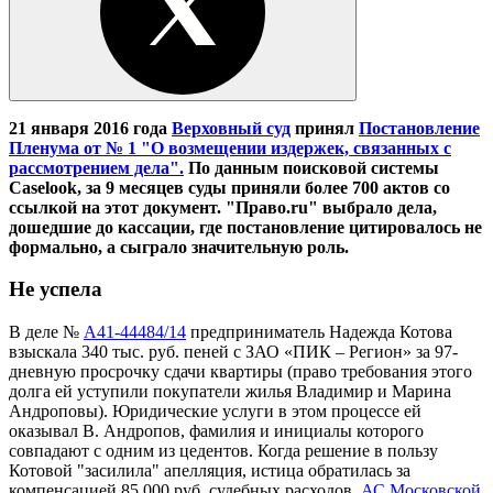
21 января 2016 года
Верховный суд
принял
Постановление
Пленума от № 1 "О возмещении издержек, связанных с
рассмотрением дела".
По данным поисковой системы
Caselook, за 9 месяцев суды приняли более 700 актов со
ссылкой на этот документ. "Право.ru" выбрало дела,
дошедшие до кассации, где постановление цитировалось не
формально, а сыграло значительную роль.
Не успела
В деле №
А41-44484/14
предприниматель Надежда Котова
взыскала 340 тыс. руб. пеней с ЗАО «ПИК – Регион» за 97-
дневную просрочку сдачи квартиры (право требования этого
долга ей уступили покупатели жилья Владимир и Марина
Андроповы). Юридические услуги в этом процессе ей
оказывал В. Андропов, фамилия и инициалы которого
совпадают с одним из цедентов. Когда решение в пользу
Котовой "засилила" апелляция, истица обратилась за
компенсацией 85 000 руб. судебных расходов.
АС Московской