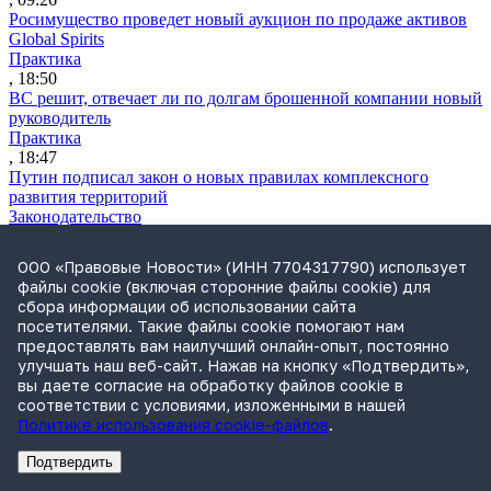
Росимущество проведет новый аукцион по продаже активов
Global Spirits
Практика
, 18:50
ВС решит, отвечает ли по долгам брошенной компании новый
руководитель
Практика
, 18:47
Путин подписал закон о новых правилах комплексного
развития территорий
Законодательство
, 18:24
ВС защитил право на взыскание займа по расписке
ООО «Правовые Новости» (ИНН 7704317790) использует
Практика
файлы cookie (включая сторонние файлы cookie) для
, 17:11
сбора информации об использовании сайта
Сбербанк планирует банкротить «Евротранс»
посетителями. Такие файлы cookie помогают нам
Практика
предоставлять вам наилучший онлайн-опыт, постоянно
, 16:53
улучшать наш веб-сайт. Нажав на кнопку «Подтвердить»,
Суд пересмотрит дело о выдаче исполнительного листа на
вы даете согласие на обработку файлов cookie в
решение МКАС
соответствии с условиями, изложенными в нашей
Практика
Политике использования cookie-файлов
.
, 16:05
Суд ЕС истолкует санкционные нормы о разблокировке
Подтвердить
активов
Реклама
Адвокатское бюро Санкт-Петербурга «Вертикаль» ИНН 7841290773
Реклама
АО"Право.ру" ИНН: 7708095468