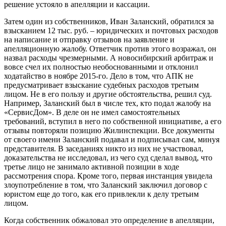
решение устояло в апелляции и кассации.
Затем один из собственников, Иван Заланский, обратился за
взысканием 12 тыс. руб. – юридических и почтовых расходов
на написание и отправку отзывов на заявление и
апелляционную жалобу. Ответчик против этого возражал, он
назвал расходы чрезмерными. А новосибирский арбитраж и
вовсе счел их полностью необоснованными и отклонил
ходатайство в ноябре 2015-го. Дело в том, что АПК не
предусматривает взыскание судебных расходов третьим
лицом. Не в его пользу и другие обстоятельства, решил суд.
Например, Заланский был в числе тех, кто подал жалобу на
«СервисДом». В деле он не имел самостоятельных
требований, вступил в него по собственной инициативе, а его
отзывы повторяли позицию Жилинспекции. Все документы
от своего имени Заланский подавал и подписывал сам, минуя
представителя. В заседаниях никто из них не участвовал,
доказательства не исследовал, из чего суд сделал вывод, что
третье лицо не занимало активной позиции в ходе
рассмотрения спора. Кроме того, первая инстанция увидела
злоупотребление в том, что Заланский заключил договор с
юристом еще до того, как его привлекли к делу третьим
лицом.
Когда собственник обжаловал это определение в апелляции,