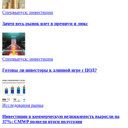
Спецвыпуск: инвестиции
Зачем весь рынок идет в премиум и люкс
Спецвыпуск: инвестиции
Готовы ли инвесторы к длинной игре с ЦОД?
Исследования рынка
Инвестиции в коммерческую недвижимость выросли на
37%: CMWP подвели итоги полугодия