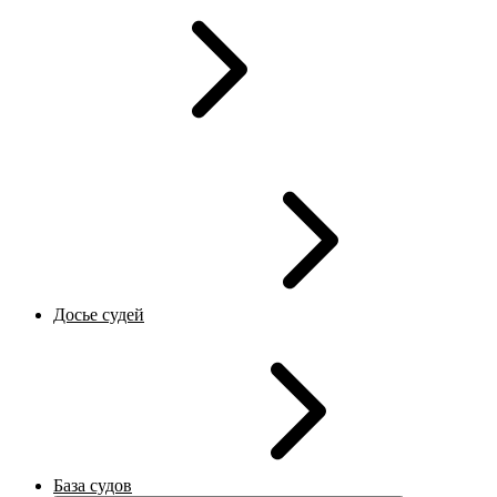
Досье судей
База судов