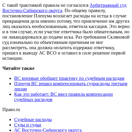
С такой трактовкой правила не согласился
Арбитражный суд
Восточно-Сибирского округа
. По общему правилу,
постановление Пленума возлагает расходы на истца в случае
прекращения дела именно потому, что привлечение им других
лиц оказалось необоснованным, отметила кассация. Это верно
и в том случае, если участие ответчика было обязательным, но
он ликвидировался до подачи иска. Раз требования Скляновой
суд изначально по объективным причинам не мог
рассмотреть, она должна оплатить издержки ответчику,
пришел к выводу АС ВСО и оставил в силе решение первой
истанции.
Читайте также
ВС впервые обобщит практику по судебным расходам
Пленум ВС решил компенсировать судрасходы третьим
лицам
Как это работает: ВС ввел правила компенсации
судебных расходов
Право.ru
Судебные расходы
Суды и судьи
АС Восточно-Сибирского округа