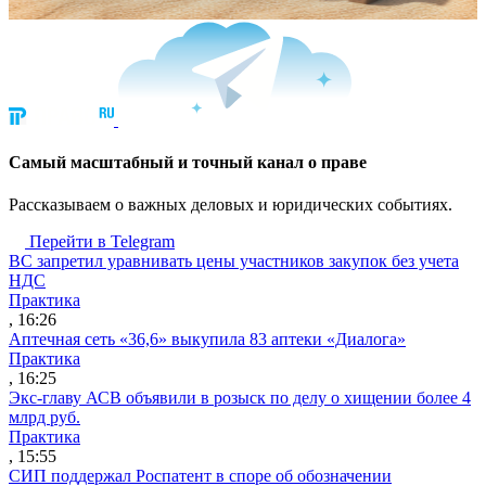
Cамый масштабный и точный канал о праве
Рассказываем о важных деловых и юридических событиях.
Перейти в Telegram
ВС запретил уравнивать цены участников закупок без учета
НДС
Практика
, 16:26
Аптечная сеть «36,6» выкупила 83 аптеки «Диалога»
Практика
, 16:25
Экс-главу АСВ объявили в розыск по делу о хищении более 4
млрд руб.
Практика
, 15:55
СИП поддержал Роспатент в споре об обозначении