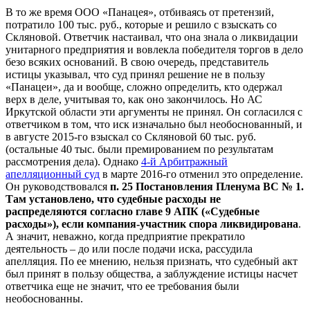
В то же время ООО «Панацея», отбиваясь от претензий,
потратило 100 тыс. руб., которые и решило с взыскать со
Скляновой. Ответчик настаивал, что она знала о ликвидации
унитарного предприятия и вовлекла победителя торгов в дело
безо всяких оснований. В свою очередь, представитель
истицы указывал, что суд принял решение не в пользу
«Панацеи», да и вообще, сложно определить, кто одержал
верх в деле, учитывая то, как оно закончилось. Но АС
Иркутской области эти аргументы не принял. Он согласился с
ответчиком в том, что иск изначально был необоснованный, и
в августе 2015-го взыскал со Скляновой 60 тыс. руб.
(остальные 40 тыс. были премированием по результатам
рассмотрения дела). Однако
4-й Арбитражный
апелляционный суд
в марте 2016-го отменил это определение.
Он руководствовался
п. 25 Постановления Пленума ВС № 1.
Там установлено, что судебные расходы не
распределяются согласно главе 9 АПК («Судебные
расходы»), если компания-участник спора ликвидирована
.
А значит, неважно, когда предприятие прекратило
деятельность – до или после подачи иска, рассудила
апелляция. По ее мнению, нельзя признать, что судебный акт
был принят в пользу общества, а заблуждение истицы насчет
ответчика еще не значит, что ее требования были
необоснованны.