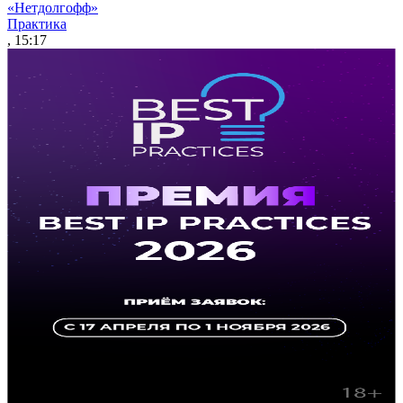
«Нетдолгофф»
Практика
, 15:17