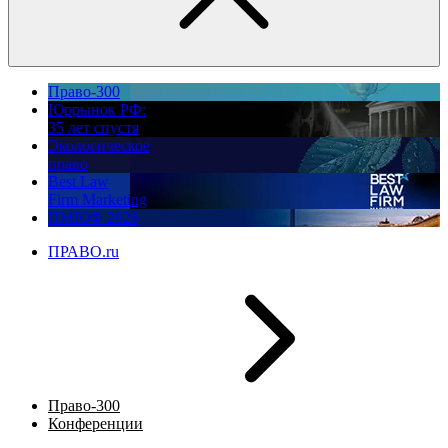
Право-300
Юррынок РФ:
35 лет спустя
Экологическое
право
Best Law
Firm Marketing
ПМЮФ 2026
ПРАВО.ru
Право-300
Конференции