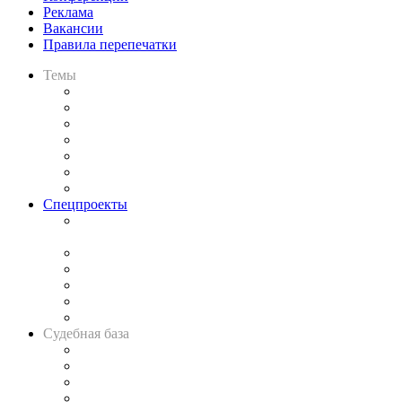
Реклама
Вакансии
Правила перепечатки
Темы
Практика
Законодательство
Процесс
Исследования
Рынок юридических услуг
Юридическое сообщество
Важнейшие правовые темы в прессе
Спецпроекты
Подкаст «В здравом уме
и твёрдой памяти»
Legal Design
Банкротная панорама
Советы для литигаторов
Сговоры на торгах
Авто
Судебная база
Картотека арбитражных дел
Решения арбитражных судов
Календарь рассмотрения арбитражных дел
Досье судей