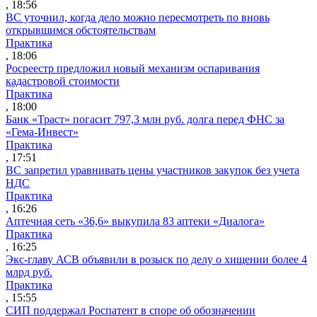
, 18:56
ВС уточнил, когда дело можно пересмотреть по вновь
открывшимся обстоятельствам
Практика
, 18:06
Росреестр предложил новый механизм оспаривания
кадастровой стоимости
Практика
, 18:00
Банк «Траст» погасит 797,3 млн руб. долга перед ФНС за
«Гема-Инвест»
Практика
, 17:51
ВС запретил уравнивать цены участников закупок без учета
НДС
Практика
, 16:26
Аптечная сеть «36,6» выкупила 83 аптеки «Диалога»
Практика
, 16:25
Экс-главу АСВ объявили в розыск по делу о хищении более 4
млрд руб.
Практика
, 15:55
СИП поддержал Роспатент в споре об обозначении