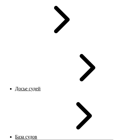
Досье судей
База судов