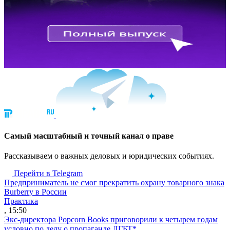
Cамый масштабный и точный канал о праве
Рассказываем о важных деловых и юридических событиях.
Перейти в Telegram
Предприниматель не смог прекратить охрану товарного знака
Burberry в России
Практика
, 15:50
Экс-директора Popcorn Books приговорили к четырем годам
условно по делу о пропаганде ЛГБТ*