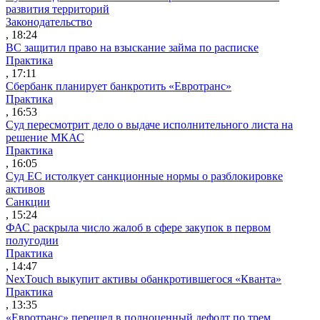
развития территорий
Законодательство
, 18:24
ВС защитил право на взыскание займа по расписке
Практика
, 17:11
Сбербанк планирует банкротить «Евротранс»
Практика
, 16:53
Суд пересмотрит дело о выдаче исполнительного листа на
решение МКАС
Практика
, 16:05
Суд ЕС истолкует санкционные нормы о разблокировке
активов
Санкции
, 15:24
ФАС раскрыла число жалоб в сфере закупок в первом
полугодии
Практика
, 14:47
NexTouch выкупит активы обанкротившегося «Кванта»
Практика
, 13:35
«Евротранс» перешел в полноценный дефолт по трем