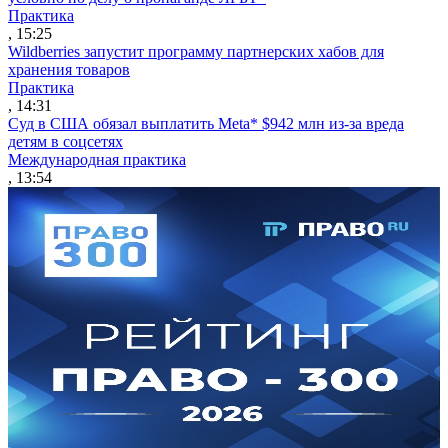
Практика
, 15:25
Wildberries запустит программу партнерских хабов для
хранения товаров
Практика
, 14:31
Суд в США обязал выплатить Meta* $942 млн из-за вреда
детям в соцсетях
Международная практика
, 13:54