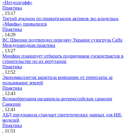
«Нетдолгофф»
Практика
, 15:17
Третий аукцион по приватизации активов экс-владельца
«Макфы» провалился
Практика
, 14:29
ВС Швеции подтвердил передачу Украине сухогруза Caffa
Международная практика
, 13:27
Минфин планирует отбирать подрядчиков госконтрактов в
строительстве по их репутации
Практика
, 12:52
Экономколлегия защитила компанию от переплаты за
пользование землей
Практика
, 12:43
Великобритания расширила антироссийские санкции
Санкции
, 12:41
АБД предложила стандарт синтетических данных для ИИ-
моделей
Практика
, 11:53