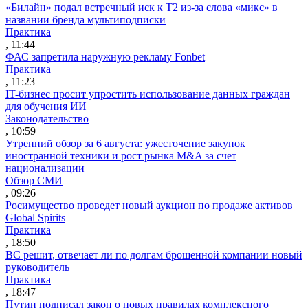
«Билайн» подал встречный иск к Т2 из-за слова «микс» в
названии бренда мультиподписки
Практика
, 11:44
ФАС запретила наружную рекламу Fonbet
Практика
, 11:23
IT-бизнес просит упростить использование данных граждан
для обучения ИИ
Законодательство
, 10:59
Утренний обзор за 6 августа: ужесточение закупок
иностранной техники и рост рынка M&A за счет
национализации
Обзор СМИ
, 09:26
Росимущество проведет новый аукцион по продаже активов
Global Spirits
Практика
, 18:50
ВС решит, отвечает ли по долгам брошенной компании новый
руководитель
Практика
, 18:47
Путин подписал закон о новых правилах комплексного