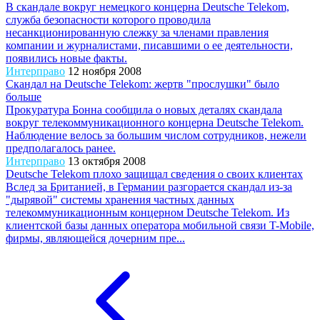
В скандале вокруг немецкого концерна Deutsche Telekom,
служба безопасности которого проводила
несанкционированную слежку за членами правления
компании и журналистами, писавшими о ее деятельности,
появились новые факты.
Интерправо
12 ноября 2008
Скандал на Deutsche Telekom: жертв "прослушки" было
больше
Прокуратура Бонна сообщила о новых деталях скандала
вокруг телекоммуникационного концерна Deutsche Telekom.
Наблюдение велось за большим числом сотрудников, нежели
предполагалось ранее.
Интерправо
13 октября 2008
Deutsche Telekom плохо защищал сведения о своих клиентах
Вслед за Британией, в Германии разгорается скандал из-за
"дырявой" системы хранения частных данных
телекоммуникационным концерном Deutsche Telekom. Из
клиентской базы данных оператора мобильной связи T-Mobile,
фирмы, являющейся дочерним пре...