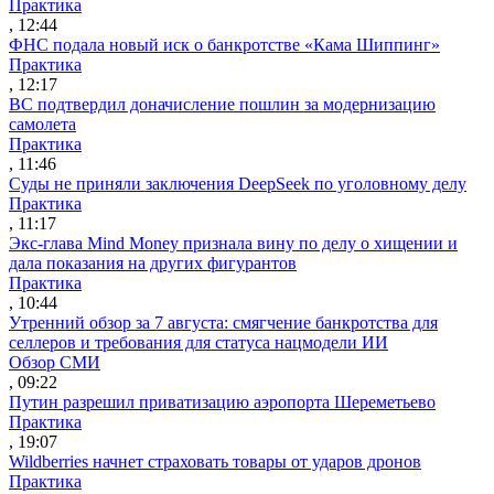
Практика
, 12:44
ФНС подала новый иск о банкротстве «Кама Шиппинг»
Практика
, 12:17
ВС подтвердил доначисление пошлин за модернизацию
самолета
Практика
, 11:46
Суды не приняли заключения DeepSeek по уголовному делу
Практика
, 11:17
Экс-глава Mind Money признала вину по делу о хищении и
дала показания на других фигурантов
Практика
, 10:44
Утренний обзор за 7 августа: смягчение банкротства для
селлеров и требования для статуса нацмодели ИИ
Обзор СМИ
, 09:22
Путин разрешил приватизацию аэропорта Шереметьево
Практика
, 19:07
Wildberries начнет страховать товары от ударов дронов
Практика