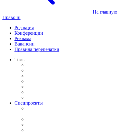
На главную
Право.ru
Редакция
Конференции
Реклама
Вакансии
Правила перепечатки
Темы
Практика
Законодательство
Процесс
Исследования
Рынок юридических услуг
Юридическое сообщество
Важнейшие правовые темы в прессе
Спецпроекты
Подкаст «В здравом уме
и твёрдой памяти»
Legal Design
Банкротная панорама
Советы для литигаторов