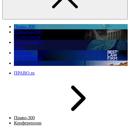
Право-300
Юррынок РФ:
35 лет спустя
Экологическое
право
Best Law
Firm Marketing
ПМЮФ 2026
ПРАВО.ru
Право-300
Конференции