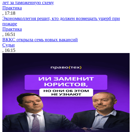
лет за таможенную схему
Практика
, 17:18
Экономколлегия решит, кто должен возмещать ущерб при
пожаре
Практика
, 16:51
ВККС открыла семь новых вакансий
Судьи
, 16:15