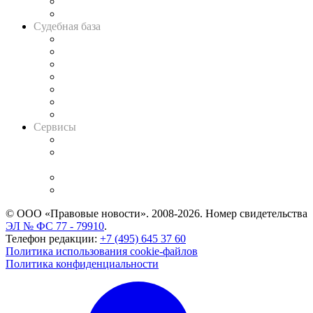
Сговоры на торгах
Авто
Судебная база
Картотека арбитражных дел
Решения арбитражных судов
Календарь рассмотрения арбитражных дел
Досье судей
Информация о судах
RSS лента новостей
Вакансии для юристов
Сервисы
Справочно-правовая система
Casebook: мониторинг дел
и компаний
Caselook: поиск и анализ практики
CASE.ONE: управление юридической службой
© ООО «Правовые новости». 2008-2026.
Номер свидетельства
ЭЛ № ФС 77 - 79910
.
Телефон редакции:
+7 (495) 645 37 60
Политика использования cookie-файлов
Политика конфиденциальности