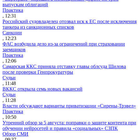
выпускам облигаций
Практика
, 12:31
Российский судовладелец отозвал иск к ЕС после исключения
танкера из санкционных списков
Санкции
, 12:23
ФАС возбудила дело из-за ограничений при страховании
заемщиков
Практика
, 12:06
Самарская ККС приняла отставку главы облсуда Шилова
после проверки Генпрокуратуры
Судьи
, 11:48
ВККС открыла семь новых вакансий
Судьи
, 11:28
Власти обсуждают варианты приватизации «Сирены-Трэвел»
Практика
, 10:50
Утренний обзор за 5 августа: поправки о защите контента при
обучении нейросетей и правила «социальных» СЗПК
Обзор СМИ
, 09:37