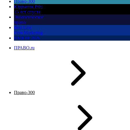
Право-300
Юррынок РФ:
35 лет спустя
Экологическое
право
Best Law
Firm Marketing
ПМЮФ 2026
ПРАВО.ru
Право-300