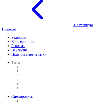
На главную
Право.ru
Редакция
Конференции
Реклама
Вакансии
Правила перепечатки
Темы
Практика
Законодательство
Процесс
Исследования
Рынок юридических услуг
Юридическое сообщество
Важнейшие правовые темы в прессе
Спецпроекты
Подкаст «В здравом уме
и твёрдой памяти»