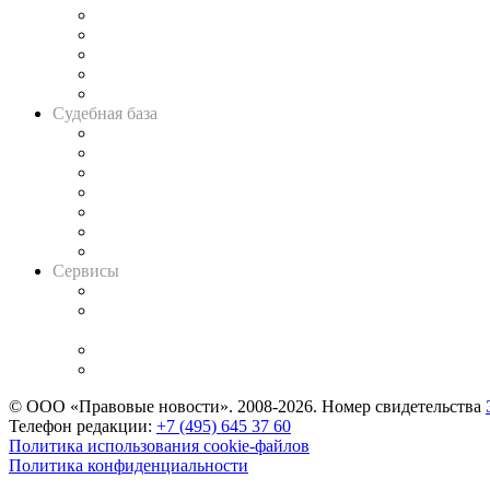
Legal Design
Банкротная панорама
Советы для литигаторов
Сговоры на торгах
Авто
Судебная база
Картотека арбитражных дел
Решения арбитражных судов
Календарь рассмотрения арбитражных дел
Досье судей
Информация о судах
RSS лента новостей
Вакансии для юристов
Сервисы
Справочно-правовая система
Casebook: мониторинг дел
и компаний
Caselook: поиск и анализ практики
CASE.ONE: управление юридической службой
© ООО «Правовые новости». 2008-2026.
Номер свидетельства
Телефон редакции:
+7 (495) 645 37 60
Политика использования cookie-файлов
Политика конфиденциальности