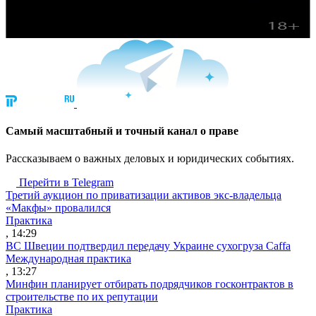
Cамый масштабный и точный канал о праве
Рассказываем о важных деловых и юридических событиях.
Перейти в Telegram
Третий аукцион по приватизации активов экс-владельца
«Макфы» провалился
Практика
, 14:29
ВС Швеции подтвердил передачу Украине сухогруза Caffa
Международная практика
, 13:27
Минфин планирует отбирать подрядчиков госконтрактов в
строительстве по их репутации
Практика