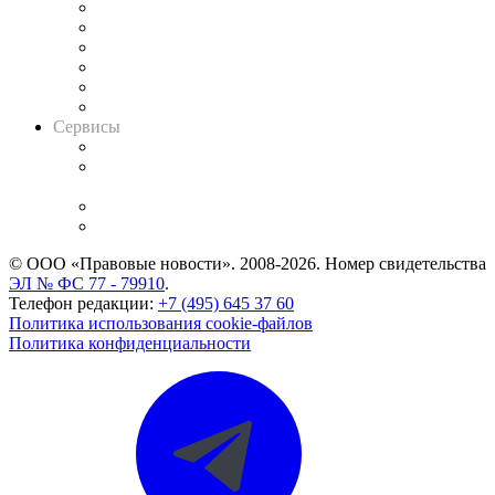
Решения арбитражных судов
Календарь рассмотрения арбитражных дел
Досье судей
Информация о судах
RSS лента новостей
Вакансии для юристов
Сервисы
Справочно-правовая система
Casebook: мониторинг дел
и компаний
Caselook: поиск и анализ практики
CASE.ONE: управление юридической службой
© ООО «Правовые новости». 2008-2026.
Номер свидетельства
ЭЛ № ФС 77 - 79910
.
Телефон редакции:
+7 (495) 645 37 60
Политика использования cookie-файлов
Политика конфиденциальности