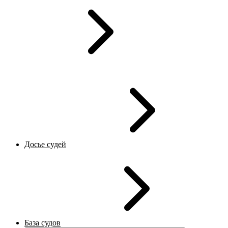
Досье судей
База судов