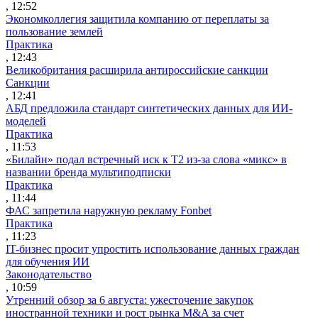
, 12:52
Экономколлегия защитила компанию от переплаты за
пользование землей
Практика
, 12:43
Великобритания расширила антироссийские санкции
Санкции
, 12:41
АБД предложила стандарт синтетических данных для ИИ-
моделей
Практика
, 11:53
«Билайн» подал встречный иск к Т2 из-за слова «микс» в
названии бренда мультиподписки
Практика
, 11:44
ФАС запретила наружную рекламу Fonbet
Практика
, 11:23
IT-бизнес просит упростить использование данных граждан
для обучения ИИ
Законодательство
, 10:59
Утренний обзор за 6 августа: ужесточение закупок
иностранной техники и рост рынка M&A за счет