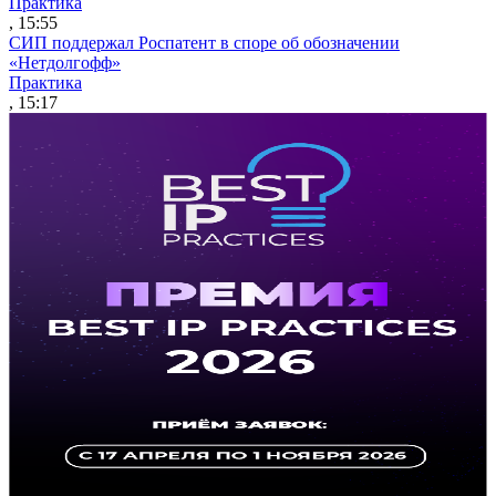
Практика
, 15:55
СИП поддержал Роспатент в споре об обозначении
«Нетдолгофф»
Практика
, 15:17