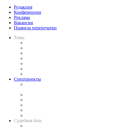
Редакция
Конференции
Реклама
Вакансии
Правила перепечатки
Темы
Практика
Законодательство
Процесс
Исследования
Рынок юридических услуг
Юридическое сообщество
Важнейшие правовые темы в прессе
Спецпроекты
Подкаст «В здравом уме
и твёрдой памяти»
Legal Design
Банкротная панорама
Советы для литигаторов
Сговоры на торгах
Авто
Судебная база
Картотека арбитражных дел