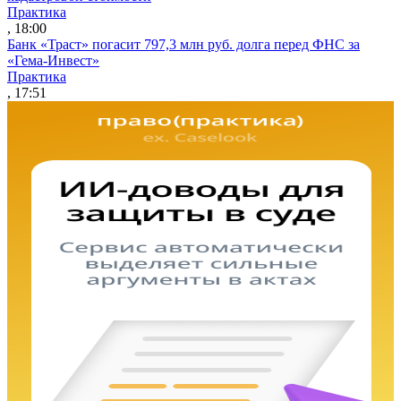
Практика
, 18:00
Банк «Траст» погасит 797,3 млн руб. долга перед ФНС за
«Гема-Инвест»
Практика
, 17:51