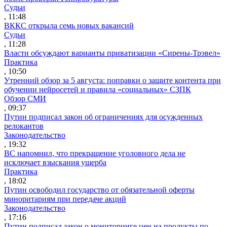
Судьи
, 11:48
ВККС открыла семь новых вакансий
Судьи
, 11:28
Власти обсуждают варианты приватизации «Сирены-Трэвел»
Практика
, 10:50
Утренний обзор за 5 августа: поправки о защите контента при
обучении нейросетей и правила «социальных» СЗПК
Обзор СМИ
, 09:37
Путин подписал закон об ограничениях для осужденных
релокантов
Законодательство
, 19:32
ВС напомнил, что прекращение уголовного дела не
исключает взыскания ущерба
Практика
, 18:02
Путин освободил государство от обязательной оферты
миноритариям при передаче акций
Законодательство
, 17:16
Путин подписал закон о мониторинге цен на продукты по