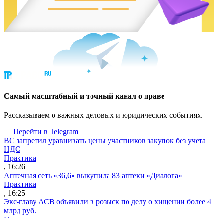
Cамый масштабный и точный канал о праве
Рассказываем о важных деловых и юридических событиях.
Перейти в Telegram
ВС запретил уравнивать цены участников закупок без учета
НДС
Практика
, 16:26
Аптечная сеть «36,6» выкупила 83 аптеки «Диалога»
Практика
, 16:25
Экс-главу АСВ объявили в розыск по делу о хищении более 4
млрд руб.