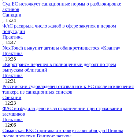
Суд ЕС истолкует санкционные нормы о разблокировке
активов
Санкции
, 15:24
ФАС раскрыла число жалоб в сфере закупок в первом
полугодии
Практика
, 14:47
NexTouch выкупит активы обанкротившегося «Кванта»
Практика
, 13:35
«Евротранс» перешел в полноценный дефолт по трем
выпускам облигаций
Практика
, 12:31
Российский судовладелец отозвал иск к ЕС после исключения
танкера из санкционных списков
Санкции
, 12:23
ФАС возбудила дело из-за ограничений при страховании
заемщиков
Практика
, 12:06
Самарская ККС приняла отставку главы облсуда Шилова
после проверки Генпрокуратуры