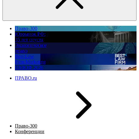
Право-300
Юррынок РФ:
35 лет спустя
Экологическое
право
Best Law
Firm Marketing
ПМЮФ 2026
ПРАВО.ru
Право-300
Конференции