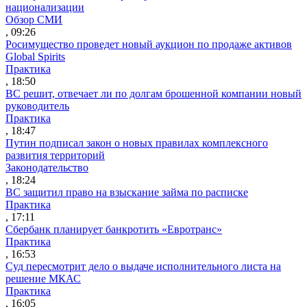
национализации
Обзор СМИ
, 09:26
Росимущество проведет новый аукцион по продаже активов
Global Spirits
Практика
, 18:50
ВС решит, отвечает ли по долгам брошенной компании новый
руководитель
Практика
, 18:47
Путин подписал закон о новых правилах комплексного
развития территорий
Законодательство
, 18:24
ВС защитил право на взыскание займа по расписке
Практика
, 17:11
Сбербанк планирует банкротить «Евротранс»
Практика
, 16:53
Суд пересмотрит дело о выдаче исполнительного листа на
решение МКАС
Практика
, 16:05