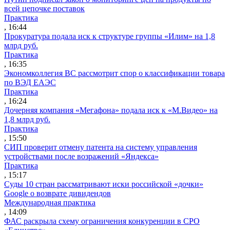
всей цепочке поставок
Практика
, 16:44
Прокуратура подала иск к структуре группы «Илим» на 1,8
млрд руб.
Практика
, 16:35
Экономколлегия ВС рассмотрит спор о классификации товара
по ВЭД ЕАЭС
Практика
, 16:24
Дочерняя компания «Мегафона» подала иск к «М.Видео» на
1,8 млрд руб.
Практика
, 15:50
СИП проверит отмену патента на систему управления
устройствами после возражений «Яндекса»
Практика
, 15:17
Суды 10 стран рассматривают иски российской «дочки»
Google о возврате дивидендов
Международная практика
, 14:09
ФАС раскрыла схему ограничения конкуренции в СРО