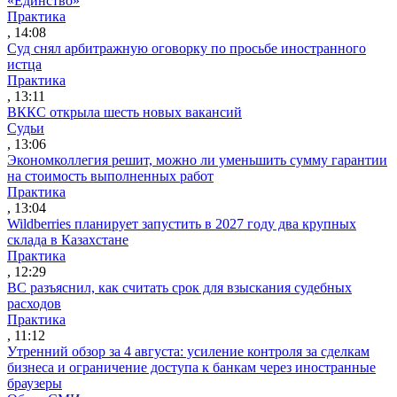
«Единство»
Практика
, 14:08
Суд снял арбитражную оговорку по просьбе иностранного
истца
Практика
, 13:11
ВККС открыла шесть новых вакансий
Судьи
, 13:06
Экономколлегия решит, можно ли уменьшить сумму гарантии
на стоимость выполненных работ
Практика
, 13:04
Wildberries планирует запустить в 2027 году два крупных
склада в Казахстане
Практика
, 12:29
ВС разъяснил, как считать срок для взыскания судебных
расходов
Практика
, 11:12
Утренний обзор за 4 августа: усиление контроля за сделкам
бизнеса и ограничение доступа к банкам через иностранные
браузеры