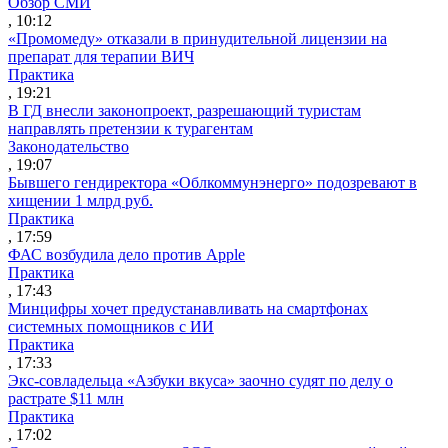
Обзор СМИ
, 10:12
«Промомеду» отказали в принудительной лицензии на
препарат для терапии ВИЧ
Практика
, 19:21
В ГД внесли законопроект, разрешающий туристам
направлять претензии к турагентам
Законодательство
, 19:07
Бывшего гендиректора «Облкоммунэнерго» подозревают в
хищении 1 млрд руб.
Практика
, 17:59
ФАС возбудила дело против Apple
Практика
, 17:43
Минцифры хочет предустанавливать на смартфонах
системных помощников с ИИ
Практика
, 17:33
Экс-совладельца «Азбуки вкуса» заочно судят по делу о
растрате $11 млн
Практика
, 17:02