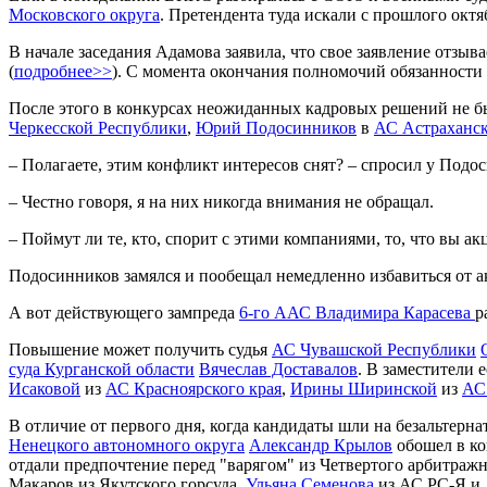
Московского округа
. Претендента туда искали с прошлого октя
В начале заседания Адамова заявила, что свое заявление отзыв
(
подробнее>>
). С момента окончания полномочий обязанности 
После этого в конкурсах неожиданных кадровых решений не б
Черкесской Республики
,
Юрий Подосинников
в
АС Астраханск
– Полагаете, этим конфликт интересов снят? – спросил у Подос
– Честно говоря, я на них никогда внимания не обращал.
– Поймут ли те, кто, спорит с этими компаниями, то, что вы ак
Подосинников замялся и пообещал немедленно избавиться от а
А вот действующего зампреда
6-го ААС
Владимира Карасева
р
Повышение может получить судья
АС Чувашской Республики
суда Курганской области
Вячеслав Доставалов
. В заместители 
Исаковой
из
АС Красноярского края
,
Ирины Ширинской
из
АС
В отличие от первого дня, когда кандидаты шли на безальтерн
Ненецкого автономного округа
Александр Крылов
обошел в ко
отдали предпочтение перед "варягом" из Четвертого арбитраж
Макаров из Якутского горсуда,
Ульяна Семенова
из АС РС-Я и