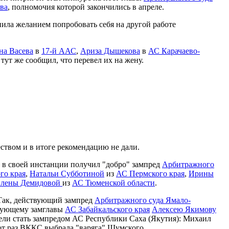
ва
, полномочия которой закончились в апреле.
нила желанием попробовать себя на другой работе
на Васева
в
17-й ААС
,
Ариза Дышекова
в
АС Карачаево-
 тут же сообщил, что перевел их на жену.
ством и в итоге рекомендацию не дали.
т в своей инстанции получил "добро" зампред
Арбитражного
го края
,
Натальи Субботиной
из
АС Пермского края
,
Ирины
лены Демидовой
из
АС Тюменской области
.
 Так, действующий зампред
Арбитражного суда Ямало-
твующему замглавы
АС Забайкальского края
Алексею Якимову
тели стать зампредом АС Республики Саха (Якутия): Михаил
от раз ВККС выбрала "варяга" Шумского.