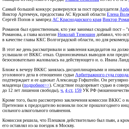
Самый большой конкурс развернулся за пост председателя
Арби
Виктор Артемчук, предсостава АС Курской области
Елена Вол
Сергей Попов и зампред
АС Краснодарского края
Виктор Рома
Романов был единственным, кто уже занимал сходный пост – "
Романова, а глава коллегии
Николай Тимошин
добавил, что ос
в качестве главы ККС Волгоградской области, но для рекоменда
В этот же день рассматривали и заявления кандидатов на долж
услышали от ВККС отказ. Однонозначных выводов или предполо
безосновательно жаловалась на действующего и. о. Ивана Ланд
Ближе к вечеру ВККС занялась дисциплинарными и иными вопр
уголовного дела в отношении судьи
Арбитражного суда город
подтверждает и ее адвокат Александр Гофштейн. Он регулярно 
младенца (
подробнее>>
). Следствие подозревает судью в сов
до 12 лет лишения свободы),
ч.
4 ст.
159
УК РФ (мошенничество в
Кроме того, было рассмотрено заключения комиссии ВККС о н
Претензии к председателю возникли после прошлогоднего инцид
сильного алкогольного опьянения.
Комиссия решила, что Плешков действительно был пьян, а кроме
его оставлял из-за поездок в Москву.