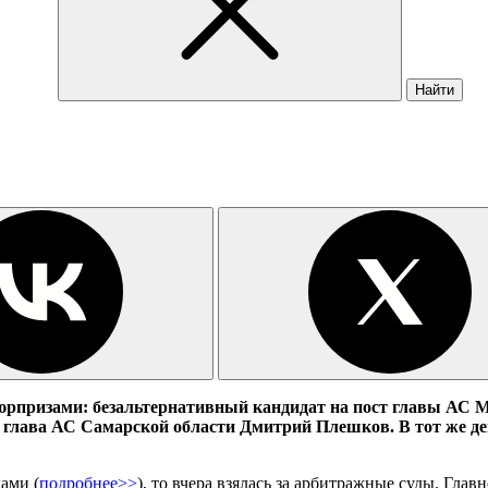
Найти
рпризами: безальтернативный кандидат на пост главы АС
М
а глава АС Самарской области Дмитрий Плешков. В
тот же д
ами (
подробнее>>
), то вчера взялась за арбитражные суды. Гла