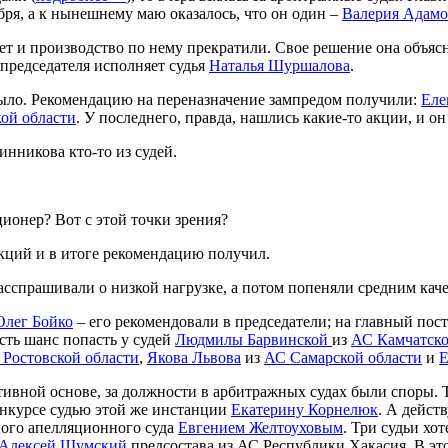
бря, а к нынешнему маю оказалось, что он один –
Валерия Адамо
ает и производство по нему прекратили. Свое решение она объяс
председателя исполняет судья
Наталья Шуршалова
.
ыло. Рекомендацию на переназначение зампредом получили:
Еле
ой области
. У последнего, правда, нашлись какие-то акции, и он
инникова кто-то из судей.
ционер? Вот с этой точки зрения?
кций и в итоге рекомендацию получил.
асспрашивали о низкой нагрузке, а потом попеняли средним каче
Олег Бойко
– его рекомендовали в председатели; на главный пос
есть шанс попасть у судей
Людмилы Барвинской
из
АС Камчатско
 Ростовской области
,
Якова Львова
из
АС Самарской области
и
Е
ативной основе, за должности в арбитражных судах были споры.
нкурсе судью этой же инстанции
Екатерину Корнелюк
. А дейс
ного апелляционного суда
Евгением Желтоуховым
. Три судьи хо
Алексей Шумский
предсостава из АС Республики Хакасия. В эт