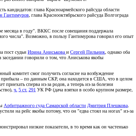
есть кандидатов: глава Красноармейского райсуда области
н Гантимуров
, глава Краснооктябрьского райсуда Волгограда
ре месяца в году". ВККС после совещания поддержала
мого числа". Возможно, в пользу Гантимурова говорил его опыт
на пост судьи
Ирина Аниськова
и
Сергей Пильник
, однако оба
 заседании говорили о том, что Аниськова якобы
ный комитет смог получить согласие на возбуждение
не прибыла – по данным СКР, она находится в США, что в целом
приехать сперва из-за родов, а теперь из-за болезни
ство),
ч.
5 ст.
291
УК РФ (дача взятки в особо крупном размере,
вы
Арбитражного суда Самарской области
Дмитрия Плешкова
.
или на рейс якобы потому, что он "едва стоял на ногах" из-за
монстрировал низкие показатели, в то время как он частенько