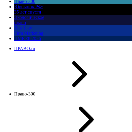
Право-300
Юррынок РФ:
35 лет спустя
Экологическое
право
Best Law
Firm Marketing
ПМЮФ 2026
ПРАВО.ru
Право-300