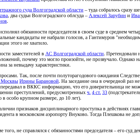
тражного суда Волгоградской области
– туда собралось сразу ш
кова
, два судьи Волгоградского облсуда –
Алексей Зарубин
и
Ива
нов
.
исполнял обязанности председателя в своем суде в среднем четы
тальные кандидаты не набрали голосов, а Гантимуров "необходи
ции этого не хватило.
ности заместителей в
АС Волгоградской области
. Претендовали 
жений, почему это могло произойти, не прозвучало. Однако на
ина за невыдачу характеристики.
осами. Так, после почти полуторагодового ожидания Следствен
а Москвы
Ирины Барановой
. На заседание она в очередной раз 
передавал в ВККС информацию, что его доверительница не может 
ершении преступлений, предусмотренных
ч.
4 ст.
33
(подстрекатель
 особо крупном размере, до 10 лет).
аличии признаков дисциплинарного проступка в действиях гла
ента в московском аэропорту Внуково. Тогда Плешкова не допуст
 того, не справлялся с обязанностями председателя – его суд де