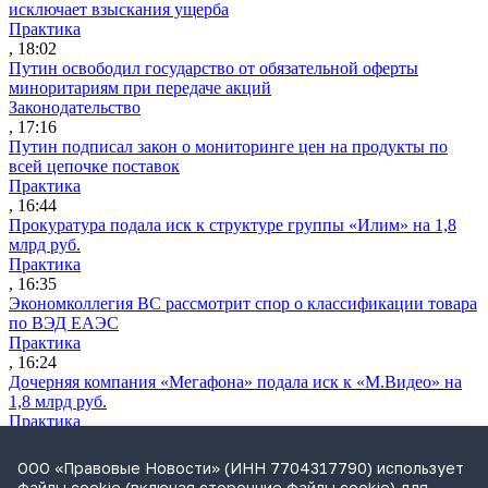
исключает взыскания ущерба
Практика
, 18:02
Путин освободил государство от обязательной оферты
миноритариям при передаче акций
Законодательство
, 17:16
Путин подписал закон о мониторинге цен на продукты по
всей цепочке поставок
Практика
, 16:44
Прокуратура подала иск к структуре группы «Илим» на 1,8
млрд руб.
Практика
, 16:35
Экономколлегия ВС рассмотрит спор о классификации товара
по ВЭД ЕАЭС
Практика
, 16:24
Дочерняя компания «Мегафона» подала иск к «М.Видео» на
1,8 млрд руб.
Практика
, 15:50
СИП проверит отмену патента на систему управления
ООО «Правовые Новости» (ИНН 7704317790) использует
устройствами после возражений «Яндекса»
файлы cookie (включая сторонние файлы cookie) для