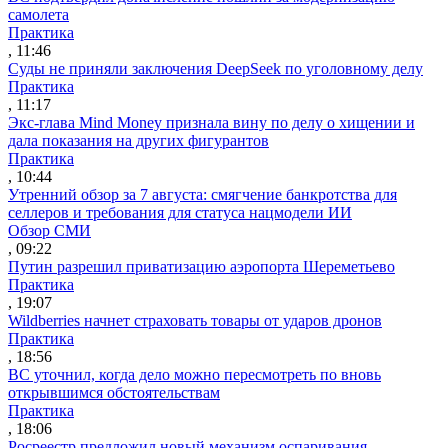
самолета
Практика
, 11:46
Суды не приняли заключения DeepSeek по уголовному делу
Практика
, 11:17
Экс-глава Mind Money признала вину по делу о хищении и
дала показания на других фигурантов
Практика
, 10:44
Утренний обзор за 7 августа: смягчение банкротства для
селлеров и требования для статуса нацмодели ИИ
Обзор СМИ
, 09:22
Путин разрешил приватизацию аэропорта Шереметьево
Практика
, 19:07
Wildberries начнет страховать товары от ударов дронов
Практика
, 18:56
ВС уточнил, когда дело можно пересмотреть по вновь
открывшимся обстоятельствам
Практика
, 18:06
Росреестр предложил новый механизм оспаривания