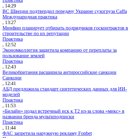
Практика
, 14:29
ВС Швеции подтвердил передачу Украине сухогруза Caffa
Международная практика
, 13:27
Минфин планирует отбирать подрядчиков госконтрактов в
строительстве по их репутации
Практика
, 12:52
Экономколлегия защитила компанию от переплаты за
пользование землей
Практика
, 12:43
Великобритания расширила антироссийские санкции
Санкции
, 12:41
АБД предложила стандарт синтетических данных для ИИ-
моделей
Практика
, 11:53
«Билайн» подал встречный иск к Т2 из-за слова «микс» в
названии бренда мультиподписки
Практика
, 11:44
ФАС запретила наружную рекламу Fonbet