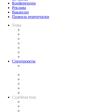
Конференции
Реклама
Вакансии
Правила перепечатки
Темы
Практика
Законодательство
Процесс
Исследования
Рынок юридических услуг
Юридическое сообщество
Важнейшие правовые темы в прессе
Спецпроекты
Подкаст «В здравом уме
и твёрдой памяти»
Legal Design
Банкротная панорама
Советы для литигаторов
Сговоры на торгах
Авто
Судебная база
Картотека арбитражных дел
Решения арбитражных судов
Календарь рассмотрения арбитражных дел