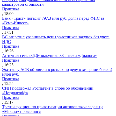
кадастровой стоимости
Практика
, 18:00
Банк «Траст» погасит 797,3 млн руб. долга перед ФНС за
«Гема-Инвест»
Практика
, 17:51
ВС запретил уравнивать цены участников закупок без учета
НДС
Практика
, 16:26
Аптечная сеть «36,6» выкупила 83 аптеки «Диалога»
Практика
, 16:25
Экс-главу АСВ объявили в розыск по делу о хищении более 4
млрд руб.
Практика
, 15:55
СИП поддержал Роспатент в споре об обозначении
«Нетдолгофф»
Практика
, 15:17
Третий аукцион по приватизации активов экс-владельца
«Макфы» провалился