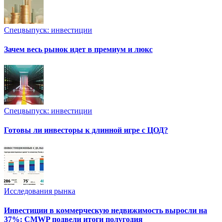
Спецвыпуск: инвестиции
Зачем весь рынок идет в премиум и люкс
Спецвыпуск: инвестиции
Готовы ли инвесторы к длинной игре с ЦОД?
Исследования рынка
Инвестиции в коммерческую недвижимость выросли на
37%: CMWP подвели итоги полугодия