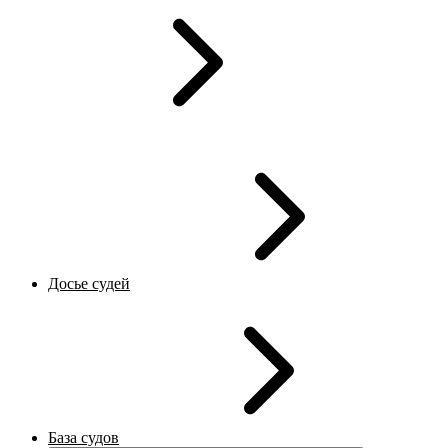
Досье судей
База судов