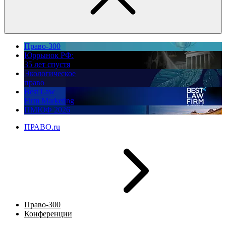
Право-300
Юррынок РФ:
35 лет спустя
Экологическое
право
Best Law
Firm Marketing
ПМЮФ 2026
ПРАВО.ru
Право-300
Конференции