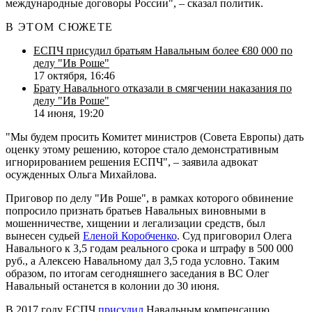
международные договоры России", – сказал политик.
В ЭТОМ СЮЖЕТЕ
ЕСПЧ присудил братьям Навальным более €80 000 по
делу "Ив Роше"
17 октября, 16:46
Брату Навального отказали в смягчении наказания по
делу "Ив Роше"
14 июня, 19:20
"Мы будем просить Комитет министров (Совета Европы) дать
оценку этому решению, которое стало демонстративным
игнорированием решения ЕСПЧ", – заявила адвокат
осужденных Ольга Михайлова.
Приговор по делу "Ив Роше", в рамках которого обвинение
попросило признать братьев Навальных виновными в
мошенничестве, хищении и легализации средств, был
вынесен судьей
Еленой Коробченко
. Суд приговорил Олега
Навального к 3,5 годам реального срока и штрафу в 500 000
руб., а Алексею Навальному дал 3,5 года условно. Таким
образом, по итогам сегодняшнего заседания в ВС Олег
Навальный останется в колонии до 30 июня.
В 2017 году ЕСПЧ
присудил
Навальным компенсацию,