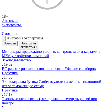
18+
Анатомия
экспертизы
Смотреть
Анатомия экспертизы
Новости
Анатомия
экспертизы
Минцифры предложило усилить контроль за сим-картами в
M2M-устройствах компаний
Законодательство
, 19:02
ВС рассмотрит иск о снятии партии «Яблоко» с выборов
Практика
, 17:55
Экс-владельца бутика Cartier осудили на девять с половиной
лет за таможенную схему
Практика
, 17:18
Экономколлегия решит, кто должен возмещать ущерб при
пожаре