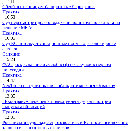
, 17:11
Сбербанк планирует банкротить «Евротранс»
Практика
, 16:53
Суд пересмотрит дело о выдаче исполнительного листа на
решение МКАС
Практика
, 16:05
Суд ЕС истолкует санкционные нормы о разблокировке
активов
Санкции
, 15:24
ФАС раскрыла число жалоб в сфере закупок в первом
полугодии
Практика
, 14:47
NexTouch выкупит активы обанкротившегося «Кванта»
Практика
, 13:35
«Евротранс» перешел в полноценный дефолт по трем
выпускам облигаций
Практика
, 12:31
Российский судовладелец отозвал иск к ЕС после исключения
танкера из санкционных списков