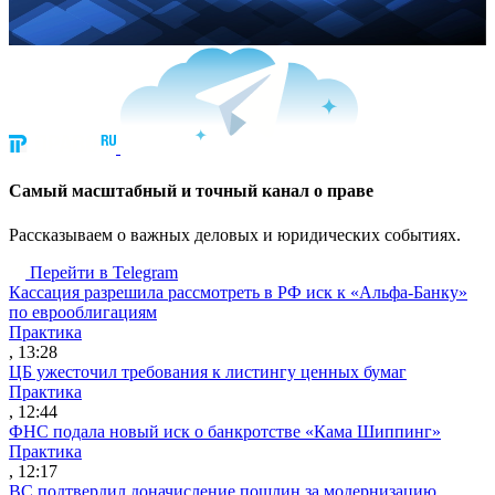
Cамый масштабный и точный канал о праве
Рассказываем о важных деловых и юридических событиях.
Перейти в Telegram
Кассация разрешила рассмотреть в РФ иск к «Альфа-Банку»
по еврооблигациям
Практика
, 13:28
ЦБ ужесточил требования к листингу ценных бумаг
Практика
, 12:44
ФНС подала новый иск о банкротстве «Кама Шиппинг»
Практика
, 12:17
ВС подтвердил доначисление пошлин за модернизацию