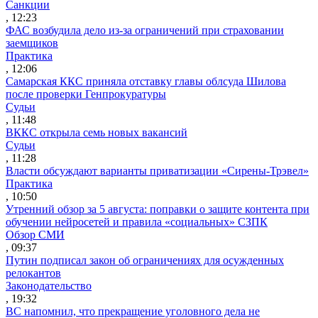
Санкции
, 12:23
ФАС возбудила дело из-за ограничений при страховании
заемщиков
Практика
, 12:06
Самарская ККС приняла отставку главы облсуда Шилова
после проверки Генпрокуратуры
Судьи
, 11:48
ВККС открыла семь новых вакансий
Судьи
, 11:28
Власти обсуждают варианты приватизации «Сирены-Трэвел»
Практика
, 10:50
Утренний обзор за 5 августа: поправки о защите контента при
обучении нейросетей и правила «социальных» СЗПК
Обзор СМИ
, 09:37
Путин подписал закон об ограничениях для осужденных
релокантов
Законодательство
, 19:32
ВС напомнил, что прекращение уголовного дела не