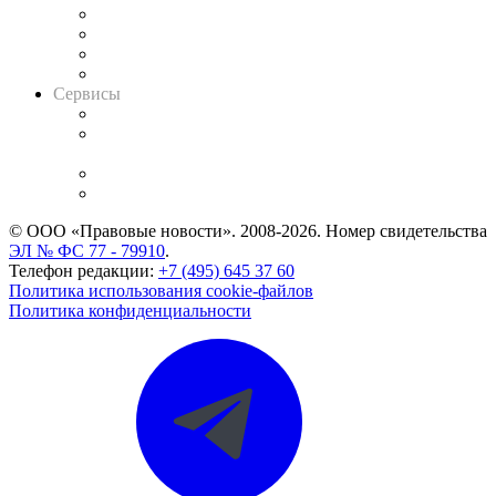
Досье судей
Информация о судах
RSS лента новостей
Вакансии для юристов
Сервисы
Справочно-правовая система
Casebook: мониторинг дел
и компаний
Caselook: поиск и анализ практики
CASE.ONE: управление юридической службой
© ООО «Правовые новости». 2008-2026.
Номер свидетельства
ЭЛ № ФС 77 - 79910
.
Телефон редакции:
+7 (495) 645 37 60
Политика использования cookie-файлов
Политика конфиденциальности