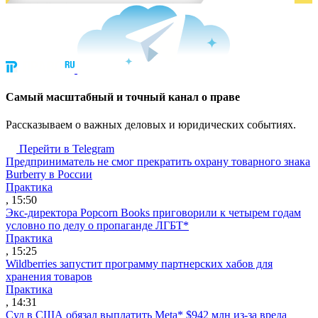
Cамый масштабный и точный канал о праве
Рассказываем о важных деловых и юридических событиях.
Перейти в Telegram
Предприниматель не смог прекратить охрану товарного знака
Burberry в России
Практика
, 15:50
Экс-директора Popcorn Books приговорили к четырем годам
условно по делу о пропаганде ЛГБТ*
Практика
, 15:25
Wildberries запустит программу партнерских хабов для
хранения товаров
Практика
, 14:31
Суд в США обязал выплатить Meta* $942 млн из-за вреда