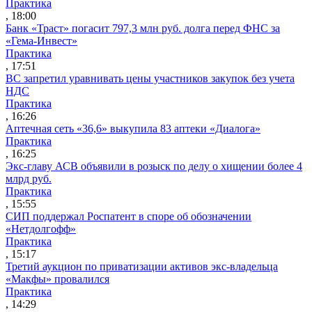
Практика
, 18:00
Банк «Траст» погасит 797,3 млн руб. долга перед ФНС за
«Гема-Инвест»
Практика
, 17:51
ВС запретил уравнивать цены участников закупок без учета
НДС
Практика
, 16:26
Аптечная сеть «36,6» выкупила 83 аптеки «Диалога»
Практика
, 16:25
Экс-главу АСВ объявили в розыск по делу о хищении более 4
млрд руб.
Практика
, 15:55
СИП поддержал Роспатент в споре об обозначении
«Нетдолгофф»
Практика
, 15:17
Третий аукцион по приватизации активов экс-владельца
«Макфы» провалился
Практика
, 14:29