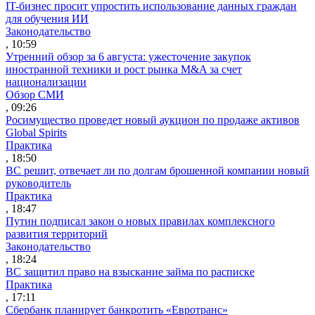
IT-бизнес просит упростить использование данных граждан
для обучения ИИ
Законодательство
, 10:59
Утренний обзор за 6 августа: ужесточение закупок
иностранной техники и рост рынка M&A за счет
национализации
Обзор СМИ
, 09:26
Росимущество проведет новый аукцион по продаже активов
Global Spirits
Практика
, 18:50
ВС решит, отвечает ли по долгам брошенной компании новый
руководитель
Практика
, 18:47
Путин подписал закон о новых правилах комплексного
развития территорий
Законодательство
, 18:24
ВС защитил право на взыскание займа по расписке
Практика
, 17:11
Сбербанк планирует банкротить «Евротранс»