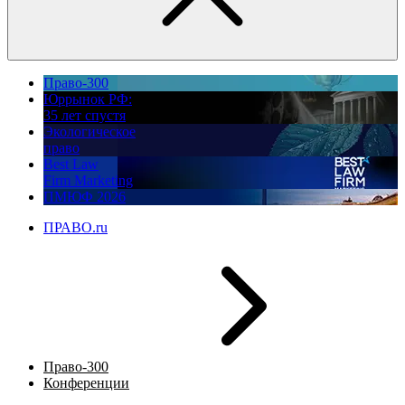
Право-300
Юррынок РФ:
35 лет спустя
Экологическое
право
Best Law
Firm Marketing
ПМЮФ 2026
ПРАВО.ru
Право-300
Конференции