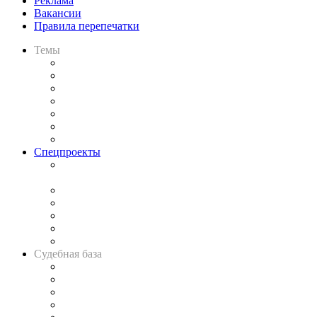
Реклама
Вакансии
Правила перепечатки
Темы
Практика
Законодательство
Процесс
Исследования
Рынок юридических услуг
Юридическое сообщество
Важнейшие правовые темы в прессе
Спецпроекты
Подкаст «В здравом уме
и твёрдой памяти»
Legal Design
Банкротная панорама
Советы для литигаторов
Сговоры на торгах
Авто
Судебная база
Картотека арбитражных дел
Решения арбитражных судов
Календарь рассмотрения арбитражных дел
Досье судей