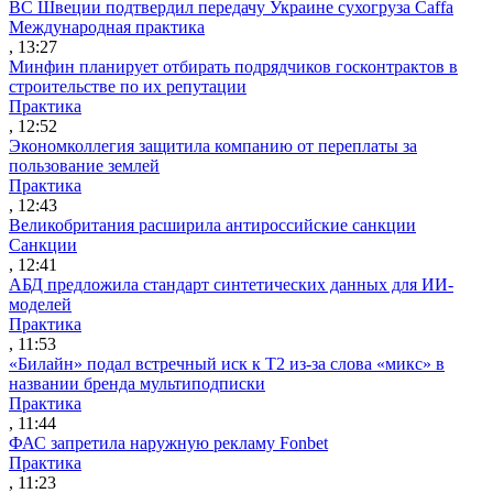
ВС Швеции подтвердил передачу Украине сухогруза Caffa
Международная практика
, 13:27
Минфин планирует отбирать подрядчиков госконтрактов в
строительстве по их репутации
Практика
, 12:52
Экономколлегия защитила компанию от переплаты за
пользование землей
Практика
, 12:43
Великобритания расширила антироссийские санкции
Санкции
, 12:41
АБД предложила стандарт синтетических данных для ИИ-
моделей
Практика
, 11:53
«Билайн» подал встречный иск к Т2 из-за слова «микс» в
названии бренда мультиподписки
Практика
, 11:44
ФАС запретила наружную рекламу Fonbet
Практика
, 11:23