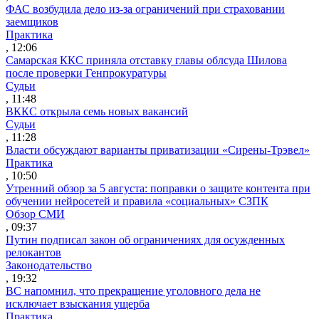
ФАС возбудила дело из-за ограничений при страховании
заемщиков
Практика
, 12:06
Самарская ККС приняла отставку главы облсуда Шилова
после проверки Генпрокуратуры
Судьи
, 11:48
ВККС открыла семь новых вакансий
Судьи
, 11:28
Власти обсуждают варианты приватизации «Сирены-Трэвел»
Практика
, 10:50
Утренний обзор за 5 августа: поправки о защите контента при
обучении нейросетей и правила «социальных» СЗПК
Обзор СМИ
, 09:37
Путин подписал закон об ограничениях для осужденных
релокантов
Законодательство
, 19:32
ВС напомнил, что прекращение уголовного дела не
исключает взыскания ущерба
Практика