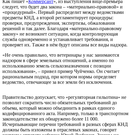
Как пишет «
Коммерсант
», из выступления вице-премьера
следует, что будет два закона – «материально-правовой» и
«процедурный». Первый распределит между ведомствами
предметы КНД, а второй регламентирует процедуры:
проверки, предупреждения, экспертизы, обжалования
решений и так далее. Благодаря «материально-правовому
закону» не возникнет ситуации, когда контролирующая
служба одновременно и устанавливает требования, и
проверяет их. Также в нём будут описаны все виды надзора.
«Не очень правильно, что ветеринары у нас занимаются
надзором в сфере земельных отношений, а именно по
использованию земель сельхозназначения с позиции
использования», – привел пример Чуйченко. Он считает
рациональным подход, при котором нормы определяет
ведомство, отвечающее за все земли без исключения.
Правительство допускает, что «регуляторная гильотина» не
позволит сократить число обязательных требований до
объема, который можно объединить в рамках единого
кодифицированного акта. Например, только в транспортном
законодательстве их обнаружено более 11 000.
Исчерпывающие перечни требований в разных сферах КНД
должны быть изложены в отраслевых законах, говорит