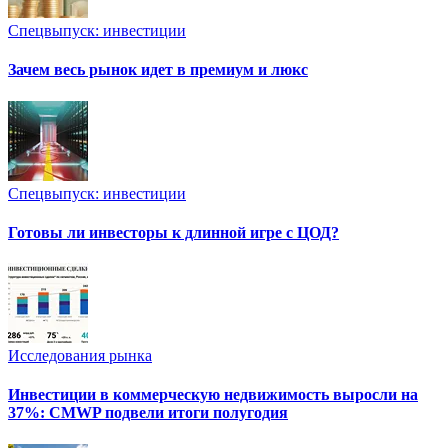
Спецвыпуск: инвестиции
Зачем весь рынок идет в премиум и люкс
Спецвыпуск: инвестиции
Готовы ли инвесторы к длинной игре с ЦОД?
Исследования рынка
Инвестиции в коммерческую недвижимость выросли на
37%: CMWP подвели итоги полугодия