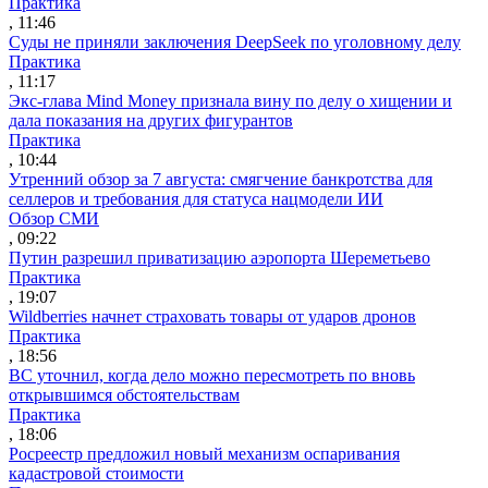
Практика
, 11:46
Суды не приняли заключения DeepSeek по уголовному делу
Практика
, 11:17
Экс-глава Mind Money признала вину по делу о хищении и
дала показания на других фигурантов
Практика
, 10:44
Утренний обзор за 7 августа: смягчение банкротства для
селлеров и требования для статуса нацмодели ИИ
Обзор СМИ
, 09:22
Путин разрешил приватизацию аэропорта Шереметьево
Практика
, 19:07
Wildberries начнет страховать товары от ударов дронов
Практика
, 18:56
ВС уточнил, когда дело можно пересмотреть по вновь
открывшимся обстоятельствам
Практика
, 18:06
Росреестр предложил новый механизм оспаривания
кадастровой стоимости