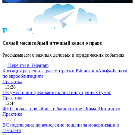
Cамый масштабный и точный канал о праве
Рассказываем о важных деловых и юридических событиях.
Перейти в Telegram
Кассация разрешила рассмотреть в РФ иск к «Альфа-Банку»
по еврооблигациям
Практика
, 13:28
ЦБ ужесточил требования к листингу ценных бумаг
Практика
, 12:44
ФНС подала новый иск о банкротстве «Кама Шиппинг»
Практика
, 12:17
ВС подтвердил доначисление пошлин за модернизацию
самолета