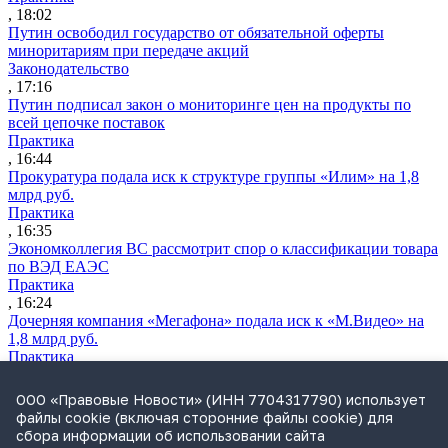
, 18:02
Путин освободил государство от обязательной оферты
миноритариям при передаче акций
Законодательство
, 17:16
Путин подписал закон о мониторинге цен на продукты по
всей цепочке поставок
Практика
, 16:44
Прокуратура подала иск к структуре группы «Илим» на 1,8
млрд руб.
Практика
, 16:35
Экономколлегия ВС рассмотрит спор о классификации товара
по ВЭД ЕАЭС
Практика
, 16:24
Дочерняя компания «Мегафона» подала иск к «М.Видео» на
1,8 млрд руб.
Практика
, 15:50
СИП проверит отмену патента на систему управления
ООО «Правовые Новости» (ИНН 7704317790) использует
устройствами после возражений «Яндекса»
файлы cookie (включая сторонние файлы cookie) для
Практика
сбора информации об использовании сайта
, 15:17