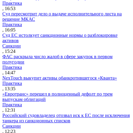
Практика
, 16:53
Суд пересмотрит дело о выдаче исполнительного листа на
решение МКАС
Практика
, 16:05
Суд ЕС истолкует санкционные нормы о разблокировке
активов
Санкции
, 15:24
ФАС раскрыла число жалоб в сфере закупок в первом
полугодии
Практика
, 14:47
NexTouch выкупит активы обанкротившегося «Кванта»
Практика
, 13:35
«Евротранс» перешел в полноценный дефолт по трем
выпускам облигаций
Практика
, 12:31
Российский судовладелец отозвал иск к ЕС после исключения
танкера из санкционных списков
Санкции
, 12:23