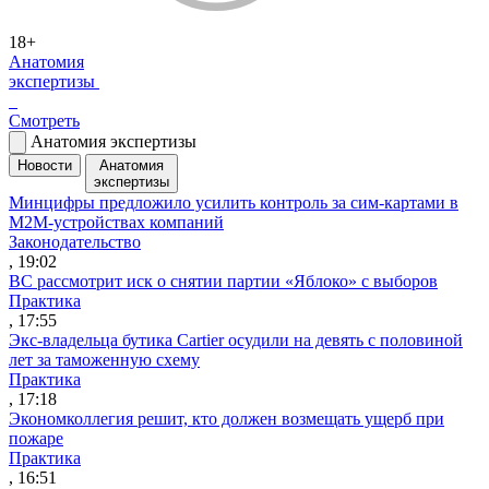
18+
Анатомия
экспертизы
Смотреть
Анатомия экспертизы
Новости
Анатомия
экспертизы
Минцифры предложило усилить контроль за сим-картами в
M2M-устройствах компаний
Законодательство
, 19:02
ВС рассмотрит иск о снятии партии «Яблоко» с выборов
Практика
, 17:55
Экс-владельца бутика Cartier осудили на девять с половиной
лет за таможенную схему
Практика
, 17:18
Экономколлегия решит, кто должен возмещать ущерб при
пожаре
Практика
, 16:51