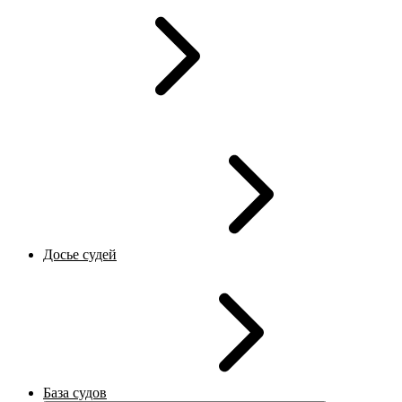
Досье судей
База судов