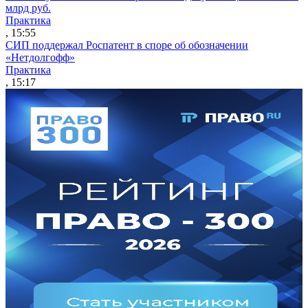
млрд руб.
Практика
, 15:55
СИП поддержал Роспатент в споре об обозначении
«Нетдолгофф»
Практика
, 15:17