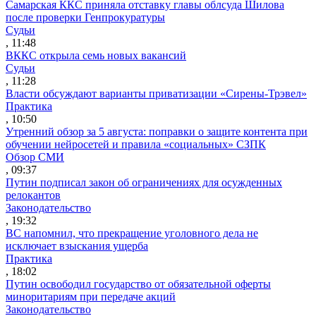
Самарская ККС приняла отставку главы облсуда Шилова
после проверки Генпрокуратуры
Судьи
, 11:48
ВККС открыла семь новых вакансий
Судьи
, 11:28
Власти обсуждают варианты приватизации «Сирены-Трэвел»
Практика
, 10:50
Утренний обзор за 5 августа: поправки о защите контента при
обучении нейросетей и правила «социальных» СЗПК
Обзор СМИ
, 09:37
Путин подписал закон об ограничениях для осужденных
релокантов
Законодательство
, 19:32
ВС напомнил, что прекращение уголовного дела не
исключает взыскания ущерба
Практика
, 18:02
Путин освободил государство от обязательной оферты
миноритариям при передаче акций
Законодательство