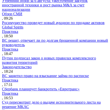
Утренний обзор за 6 августа: ужесточение закупок
иностранной техники и рост рынка M&A за счет
национализации
Обзор СМИ
, 09:26
Росимущество проведет новый аукцион по продаже активов
Global Spirits
Практика
, 18:50
ВС решит, отвечает ли по долгам брошенной компании новый
руководитель
Практика
, 18:47
Путин подписал закон о новых правилах комплексного
развития территорий
Законодательство
, 18:24
ВС защитил право на взыскание займа по расписке
Практика
, 17:11
Сбербанк планирует банкротить «Евротранс»
Практика
, 16:53
Суд пересмотрит дело о выдаче исполнительного листа на
решение МКАС