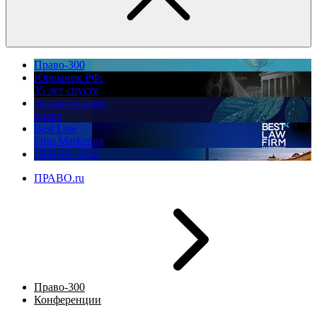
Право-300
Юррынок РФ:
35 лет спустя
Экологическое
право
Best Law
Firm Marketing
ПМЮФ 2026
ПРАВО.ru
Право-300
Конференции