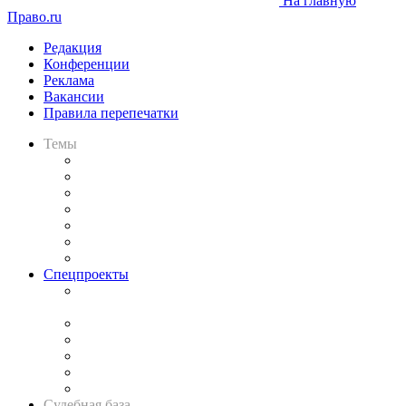
На главную
Право.ru
Редакция
Конференции
Реклама
Вакансии
Правила перепечатки
Темы
Практика
Законодательство
Процесс
Исследования
Рынок юридических услуг
Юридическое сообщество
Важнейшие правовые темы в прессе
Спецпроекты
Подкаст «В здравом уме
и твёрдой памяти»
Legal Design
Банкротная панорама
Советы для литигаторов
Сговоры на торгах
Авто
Судебная база