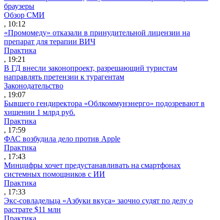
браузеры
Обзор СМИ
, 10:12
«Промомеду» отказали в принудительной лицензии на
препарат для терапии ВИЧ
Практика
, 19:21
В ГД внесли законопроект, разрешающий туристам
направлять претензии к турагентам
Законодательство
, 19:07
Бывшего гендиректора «Облкоммунэнерго» подозревают в
хищении 1 млрд руб.
Практика
, 17:59
ФАС возбудила дело против Apple
Практика
, 17:43
Минцифры хочет предустанавливать на смартфонах
системных помощников с ИИ
Практика
, 17:33
Экс-совладельца «Азбуки вкуса» заочно судят по делу о
растрате $11 млн
Практика