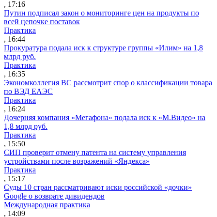
, 17:16
Путин подписал закон о мониторинге цен на продукты по
всей цепочке поставок
Практика
, 16:44
Прокуратура подала иск к структуре группы «Илим» на 1,8
млрд руб.
Практика
, 16:35
Экономколлегия ВС рассмотрит спор о классификации товара
по ВЭД ЕАЭС
Практика
, 16:24
Дочерняя компания «Мегафона» подала иск к «М.Видео» на
1,8 млрд руб.
Практика
, 15:50
СИП проверит отмену патента на систему управления
устройствами после возражений «Яндекса»
Практика
, 15:17
Суды 10 стран рассматривают иски российской «дочки»
Google о возврате дивидендов
Международная практика
, 14:09