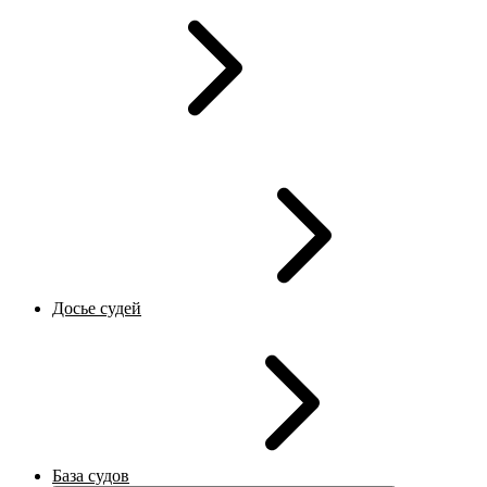
Досье судей
База судов