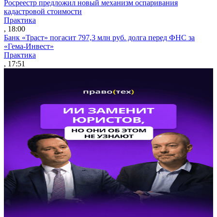
Росреестр предложил новый механизм оспаривания
кадастровой стоимости
Практика
, 18:00
Банк «Траст» погасит 797,3 млн руб. долга перед ФНС за
«Гема-Инвест»
Практика
, 17:51