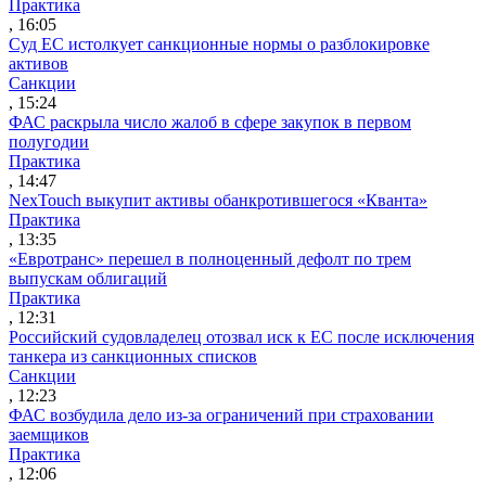
Практика
, 16:05
Суд ЕС истолкует санкционные нормы о разблокировке
активов
Санкции
, 15:24
ФАС раскрыла число жалоб в сфере закупок в первом
полугодии
Практика
, 14:47
NexTouch выкупит активы обанкротившегося «Кванта»
Практика
, 13:35
«Евротранс» перешел в полноценный дефолт по трем
выпускам облигаций
Практика
, 12:31
Российский судовладелец отозвал иск к ЕС после исключения
танкера из санкционных списков
Санкции
, 12:23
ФАС возбудила дело из-за ограничений при страховании
заемщиков
Практика
, 12:06