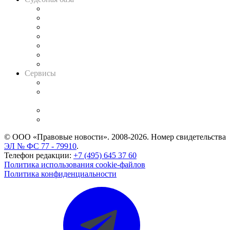
Картотека арбитражных дел
Решения арбитражных судов
Календарь рассмотрения арбитражных дел
Досье судей
Информация о судах
RSS лента новостей
Вакансии для юристов
Сервисы
Справочно-правовая система
Casebook: мониторинг дел
и компаний
Caselook: поиск и анализ практики
CASE.ONE: управление юридической службой
© ООО «Правовые новости». 2008-2026.
Номер свидетельства
ЭЛ № ФС 77 - 79910
.
Телефон редакции:
+7 (495) 645 37 60
Политика использования cookie-файлов
Политика конфиденциальности