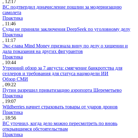
, 12:17
ВС подтвердил доначисление пошлин за модернизацию
самолета
Практика
, 11:46
Суды не приняли заключения DeepSeek по уголовному делу
Практика
, 11:17
Экс-глава Mind Money признала вину по делу о хищении и
дала показания на других фигурантов
Практика
, 10:44
Утренний обзор за 7 августа: смягчение банкротства для
селлеров и требования для статуса нацмодели ИИ
Обзор СМИ
, 09:22
Путин разрешил приватизацию аэропорта Шереметьево
Практика
, 19:07
Wildberries начнет страховать товары от ударов дронов
Практика
, 18:56
ВС уточнил, когда дело можно пересмотреть по вновь
открывшимся обстоятельствам
Практика