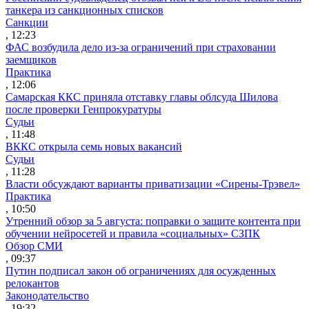
танкера из санкционных списков
Санкции
, 12:23
ФАС возбудила дело из-за ограничений при страховании
заемщиков
Практика
, 12:06
Самарская ККС приняла отставку главы облсуда Шилова
после проверки Генпрокуратуры
Судьи
, 11:48
ВККС открыла семь новых вакансий
Судьи
, 11:28
Власти обсуждают варианты приватизации «Сирены-Трэвел»
Практика
, 10:50
Утренний обзор за 5 августа: поправки о защите контента при
обучении нейросетей и правила «социальных» СЗПК
Обзор СМИ
, 09:37
Путин подписал закон об ограничениях для осужденных
релокантов
Законодательство
, 19:32