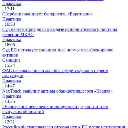
Практика
, 17:11
Сбербанк планирует банкротить «Евротранс»
Практика
, 16:53
Суд пересмотрит дело о выдаче исполнительного листа на
решение МКАС
Практика
, 16:05
Суд ЕС истолкует санкционные нормы о разблокировке
активов
Санкции
, 15:24
ФАС раскрыла число жалоб в сфере закупок в первом
полугодии
Практика
, 14:47
NexTouch выкупит активы обанкротившегося «Кванта»
Практика
, 13:35
«Евротранс» перешел в полноценный дефолт по трем
выпускам облигаций
Практика
, 12:31
Российский судовладелец отозвал иск к ЕС после исключения