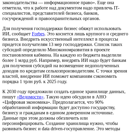
законодательства — информационное право». Еще она
отметила, что к работе над документом надо привлечь IT-
специалистов, представителей бизнеса, банков,
госучреждений и правоохранительных органов.
Для получения господдержки бизнес обяжут использовать
ИИ
,
сообщает
Forbes
. Это коснется лишь крупного и среднего
бизнеса. Внедрить искусственный интеллект в процессы
придется получателям 13 мер господдержки. Список таких
субсидий определило Минэкономразвития в проекте
постановления кабмина. На каждую из бюджета выделили
более 1 млрд руб. Например, внедрять ИИ надо будет банкам
для получения субсидий на возмещение недополученных
доходов по кредитам сельхозпроизводителям. С точки зрения
властей, внедрение ИИ поможет компаниям сэкономить
порядка 1 трлн руб. к 2025 году.
К 2030 году предложили создать единое хранилище данных
,
пишут
«Ведомости»
. Такую идею обсудили в АНО
«Цифровая экономика». Предполагается, что 90%
обработанной информации будет доступно государству,
бизнесу и гражданам в едином доверенном источнике.
Данные при этом должны обезличить или
персонифицировать. Создание хранилища нужно, чтобы
развивать бизнес и data driven-госуправление. Это методы