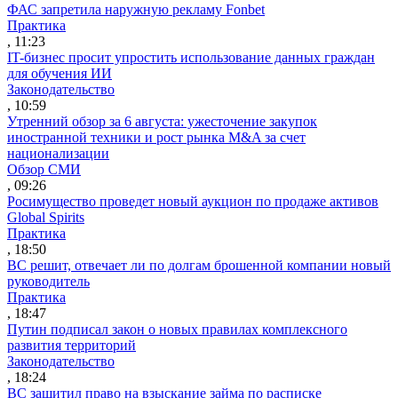
ФАС запретила наружную рекламу Fonbet
Практика
, 11:23
IT-бизнес просит упростить использование данных граждан
для обучения ИИ
Законодательство
, 10:59
Утренний обзор за 6 августа: ужесточение закупок
иностранной техники и рост рынка M&A за счет
национализации
Обзор СМИ
, 09:26
Росимущество проведет новый аукцион по продаже активов
Global Spirits
Практика
, 18:50
ВС решит, отвечает ли по долгам брошенной компании новый
руководитель
Практика
, 18:47
Путин подписал закон о новых правилах комплексного
развития территорий
Законодательство
, 18:24
ВС защитил право на взыскание займа по расписке