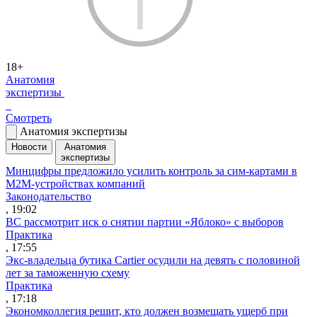
18+
Анатомия
экспертизы
Смотреть
Анатомия экспертизы
Новости
Анатомия
экспертизы
Минцифры предложило усилить контроль за сим-картами в
M2M-устройствах компаний
Законодательство
, 19:02
ВС рассмотрит иск о снятии партии «Яблоко» с выборов
Практика
, 17:55
Экс-владельца бутика Cartier осудили на девять с половиной
лет за таможенную схему
Практика
, 17:18
Экономколлегия решит, кто должен возмещать ущерб при