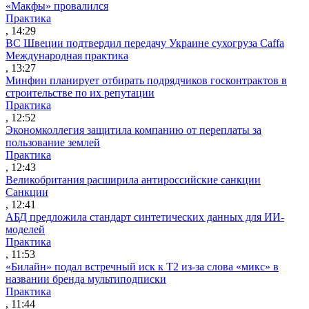
«Макфы» провалился
Практика
, 14:29
ВС Швеции подтвердил передачу Украине сухогруза Caffa
Международная практика
, 13:27
Минфин планирует отбирать подрядчиков госконтрактов в
строительстве по их репутации
Практика
, 12:52
Экономколлегия защитила компанию от переплаты за
пользование землей
Практика
, 12:43
Великобритания расширила антироссийские санкции
Санкции
, 12:41
АБД предложила стандарт синтетических данных для ИИ-
моделей
Практика
, 11:53
«Билайн» подал встречный иск к Т2 из-за слова «микс» в
названии бренда мультиподписки
Практика
, 11:44