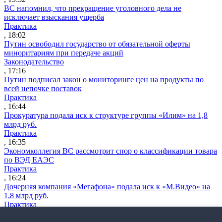
ВС напомнил, что прекращение уголовного дела не
исключает взыскания ущерба
Практика
, 18:02
Путин освободил государство от обязательной оферты
миноритариям при передаче акций
Законодательство
, 17:16
Путин подписал закон о мониторинге цен на продукты по
всей цепочке поставок
Практика
, 16:44
Прокуратура подала иск к структуре группы «Илим» на 1,8
млрд руб.
Практика
, 16:35
Экономколлегия ВС рассмотрит спор о классификации товара
по ВЭД ЕАЭС
Практика
, 16:24
Дочерняя компания «Мегафона» подала иск к «М.Видео» на
1,8 млрд руб.
Практика
, 15:50