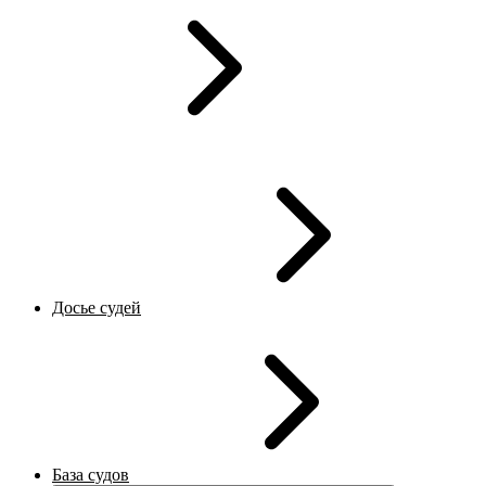
Досье судей
База судов