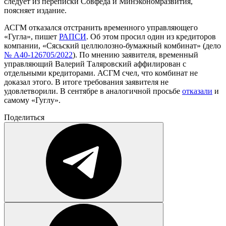
следует из переписки Совфеда и Минэкономразвития,
поясняет издание.
АСГМ отказался отстранить временного управляющего
«Гугла»
,
пишет
РАПСИ
. Об этом просил один из кредиторов
компании, «Сясьский целлюлозно-бумажный комбинат» (дело
№ А40-126705/2022
). По мнению заявителя, временный
управляющий Валерий Таляровский аффилирован с
отдельными кредиторами. АСГМ счел, что комбинат не
доказал этого. В итоге требования заявителя не
удовлетворили. В сентябре в аналогичной просьбе
отказали
и
самому «Гуглу».
Поделиться