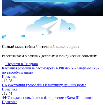
Cамый масштабный и точный канал о праве
Рассказываем о важных деловых и юридических событиях.
Перейти в Telegram
Кассация разрешила рассмотреть в РФ иск к «Альфа-Банку»
по еврооблигациям
Практика
, 13:28
ЦБ ужесточил требования к листингу ценных бумаг
Практика
, 12:44
ФНС подала новый иск о банкротстве «Кама Шиппинг»
Практика