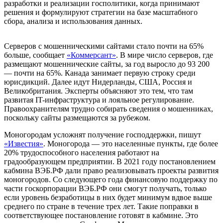
разработки и реализации госполитики, когда принимают
решения и формулируют стратегии на базе масштабного
сбора, анализа и использования данных.
Серверов с мошенническими сайтами стало почти на 65%
больше
,
сообщает
«Коммерсант»
. В мире число серверов, где
размещают мошеннические сайты, за год выросло до 93 200
— почти на 65%. Канада занимает первую строку среди
юрисдикций. Далее идут Нидерланды, США, Россия и
Великобритания. Эксперты объясняют это тем, что там
развитая IT-инфраструктура и лояльное регулирование.
Правоохранителям трудно собирать сведения о мошенниках,
поскольку сайты размещаются за рубежом.
Моногородам усложнят получение господдержки
,
пишут
«Известия»
. Моногорода — это населенные пункты, где более
20% трудоспособного населения работают на
градообразующем предприятии. В 2021 году постановлением
кабмина ВЭБ.РФ дали право реализовывать проекты развития
моногородов. Со следующего года финансовую поддержку по
части госкорпорации ВЭБ.РФ они смогут получать, только
если уровень безработицы в них будет минимум вдвое выше
среднего по стране в течение трех лет. Такие поправки в
соответствующее постановление готовят в кабмине. Это