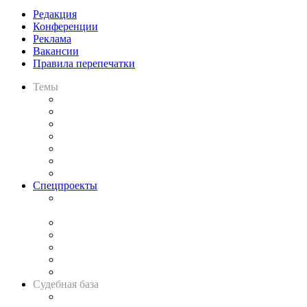
Редакция
Конференции
Реклама
Вакансии
Правила перепечатки
Темы
Практика
Законодательство
Процесс
Исследования
Рынок юридических услуг
Юридическое сообщество
Важнейшие правовые темы в прессе
Спецпроекты
Подкаст «В здравом уме
и твёрдой памяти»
Legal Design
Банкротная панорама
Советы для литигаторов
Сговоры на торгах
Авто
Судебная база
Картотека арбитражных дел