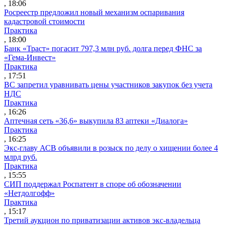
, 18:06
Росреестр предложил новый механизм оспаривания
кадастровой стоимости
Практика
, 18:00
Банк «Траст» погасит 797,3 млн руб. долга перед ФНС за
«Гема-Инвест»
Практика
, 17:51
ВС запретил уравнивать цены участников закупок без учета
НДС
Практика
, 16:26
Аптечная сеть «36,6» выкупила 83 аптеки «Диалога»
Практика
, 16:25
Экс-главу АСВ объявили в розыск по делу о хищении более 4
млрд руб.
Практика
, 15:55
СИП поддержал Роспатент в споре об обозначении
«Нетдолгофф»
Практика
, 15:17
Третий аукцион по приватизации активов экс-владельца