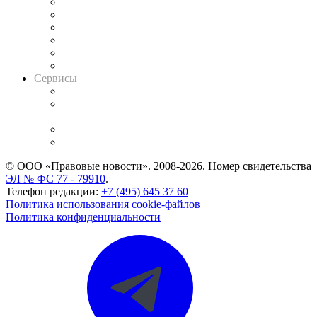
Решения арбитражных судов
Календарь рассмотрения арбитражных дел
Досье судей
Информация о судах
RSS лента новостей
Вакансии для юристов
Сервисы
Справочно-правовая система
Casebook: мониторинг дел
и компаний
Caselook: поиск и анализ практики
CASE.ONE: управление юридической службой
© ООО «Правовые новости». 2008-2026.
Номер свидетельства
ЭЛ № ФС 77 - 79910
.
Телефон редакции:
+7 (495) 645 37 60
Политика использования cookie-файлов
Политика конфиденциальности