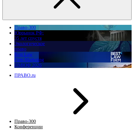
Право-300
Юррынок РФ:
35 лет спустя
Экологическое
право
Best Law
Firm Marketing
ПМЮФ 2026
ПРАВО.ru
Право-300
Конференции