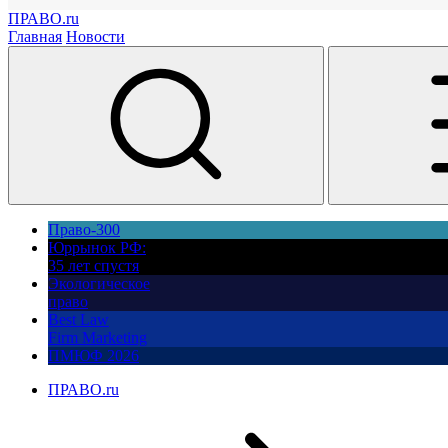
ПРАВО.ru
Главная
Новости
Право-300
Юррынок РФ:
35 лет спустя
Экологическое
право
Best Law
Firm Marketing
ПМЮФ 2026
ПРАВО.ru