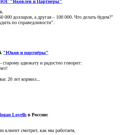
р
ЮГ "Яковлев и Партнеры"
к.
 000 долларов, а другая – 100 000. Что делать будем?"
удить по справедливости".
КА
"Юков и партнёры"
– старому адвокату и радостно говорит:
лет!
вас 20 лет кормил...
ogan Lovells
в России:
ли клиент смотрит, как мы работаем,