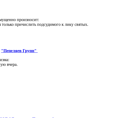
смущенно произносит:
я только причислить подсудимого к лику святых.
р
"Пепеляев Групп"
изма:
ную вчера.