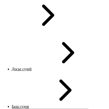
Досье судей
База судов