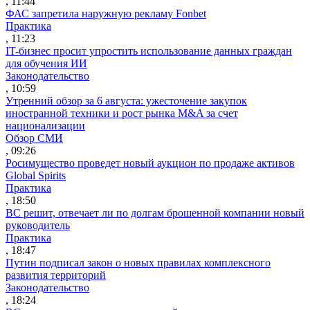
, 11:44
ФАС запретила наружную рекламу Fonbet
Практика
, 11:23
IT-бизнес просит упростить использование данных граждан
для обучения ИИ
Законодательство
, 10:59
Утренний обзор за 6 августа: ужесточение закупок
иностранной техники и рост рынка M&A за счет
национализации
Обзор СМИ
, 09:26
Росимущество проведет новый аукцион по продаже активов
Global Spirits
Практика
, 18:50
ВС решит, отвечает ли по долгам брошенной компании новый
руководитель
Практика
, 18:47
Путин подписал закон о новых правилах комплексного
развития территорий
Законодательство
, 18:24