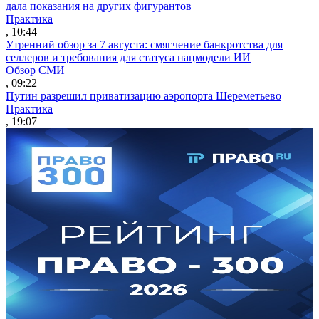
дала показания на других фигурантов
Практика
, 10:44
Утренний обзор за 7 августа: смягчение банкротства для
селлеров и требования для статуса нацмодели ИИ
Обзор СМИ
, 09:22
Путин разрешил приватизацию аэропорта Шереметьево
Практика
, 19:07