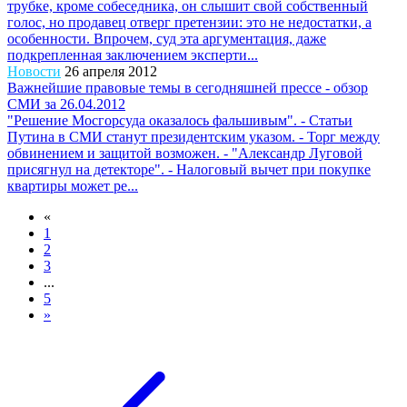
трубке, кроме собеседника, он слышит свой собственный
голос, но продавец отверг претензии: это не недостатки, а
особенности. Впрочем, суд эта аргументация, даже
подкрепленная заключением эксперти...
Новости
26 апреля 2012
Важнейшие правовые темы в сегодняшней прессе - обзор
СМИ за 26.04.2012
"Решение Мосгорсуда оказалось фальшивым". - Статьи
Путина в СМИ станут президентским указом. - Торг между
обвинением и защитой возможен. - "Александр Луговой
присягнул на детекторе". - Налоговый вычет при покупке
квартиры может ре...
«
1
2
3
...
5
»