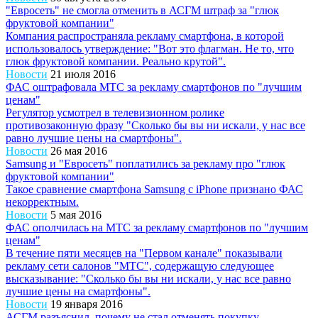
"Евросеть" не смогла отменить в АСГМ штраф за "глюк
фруктовой компании"
Компания распространяла рекламу смартфона, в которой
использовалось утверждение: "Вот это флагман. Не то, что
глюк фруктовой компании. Реально крутой".
Новости
21 июля 2016
ФАС оштрафовала МТС за рекламу смартфонов по "лучшим
ценам"
Регулятор усмотрел в телевизионном ролике
противозаконную фразу "Сколько бы вы ни искали, у нас все
равно лучшие цены на смартфоны".
Новости
26 мая 2016
Samsung и "Евросеть" поплатились за рекламу про "глюк
фруктовой компании"
Такое сравнение смартфона Samsung с iPhone признано ФАС
некорректным.
Новости
5 мая 2016
ФАС ополчилась на МТС за рекламу смартфонов по "лучшим
ценам"
В течение пяти месяцев на "Первом канале" показывали
рекламу сети салонов "МТС", содержащую следующее
высказывание: "Сколько бы вы ни искали, у нас все равно
лучшие цены на смартфоны".
Новости
19 января 2016
АСГМ разъяснил, почему не стал отменять покупку