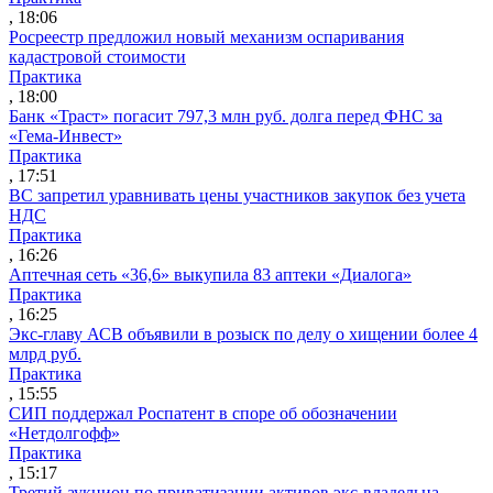
, 18:06
Росреестр предложил новый механизм оспаривания
кадастровой стоимости
Практика
, 18:00
Банк «Траст» погасит 797,3 млн руб. долга перед ФНС за
«Гема-Инвест»
Практика
, 17:51
ВС запретил уравнивать цены участников закупок без учета
НДС
Практика
, 16:26
Аптечная сеть «36,6» выкупила 83 аптеки «Диалога»
Практика
, 16:25
Экс-главу АСВ объявили в розыск по делу о хищении более 4
млрд руб.
Практика
, 15:55
СИП поддержал Роспатент в споре об обозначении
«Нетдолгофф»
Практика
, 15:17
Третий аукцион по приватизации активов экс-владельца