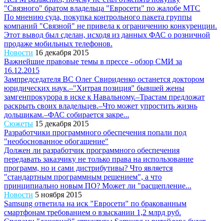
"Связного" братом владельца "Евросети" по жалобе МТС
По мнению суда, покупка контрольного пакета группы
компаний "Связной" не привела к ограничению конкуренции.
Этот вывод был сделан, исходя из данных ФАС о розничной
продаже мобильных телефонов.
Новости
16 декабря 2015
Важнейшие правовые темы в прессе - обзор СМИ за
16.12.2015
Зампредседателя ВС Олег Свириденко останется доктором
юридических наук.–"Хитрая позиция" бывшей жены
замгенпрокурора в иске к Навальному.–Трастам предложат
раскрыть своих владельцев.–Что может упростить жизнь
дольщикам.–ФАС собирается закре...
Сюжеты
15 декабря 2015
Разработчики программного обеспечения попали под
"необоснованное обогащение"
Должен ли разработчик программного обеспечения
передавать заказчику не только права на использование
программ, но и сами дистрибутивы? Что является
"стандартным программным решением", а что
принципиально новым ПО? Может ли "расщепление...
Новости
5 ноября 2015
Samsung ответила на иск "Евросети" по бракованным
смартфонам требованием о взыскании 1,2 млрд руб.