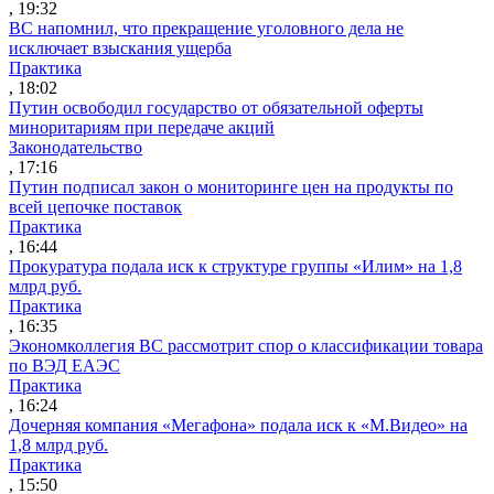
, 19:32
ВС напомнил, что прекращение уголовного дела не
исключает взыскания ущерба
Практика
, 18:02
Путин освободил государство от обязательной оферты
миноритариям при передаче акций
Законодательство
, 17:16
Путин подписал закон о мониторинге цен на продукты по
всей цепочке поставок
Практика
, 16:44
Прокуратура подала иск к структуре группы «Илим» на 1,8
млрд руб.
Практика
, 16:35
Экономколлегия ВС рассмотрит спор о классификации товара
по ВЭД ЕАЭС
Практика
, 16:24
Дочерняя компания «Мегафона» подала иск к «М.Видео» на
1,8 млрд руб.
Практика
, 15:50