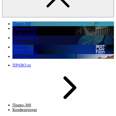
Право-300
Юррынок РФ:
35 лет спустя
Экологическое
право
Best Law
Firm Marketing
ПМЮФ 2026
ПРАВО.ru
Право-300
Конференции