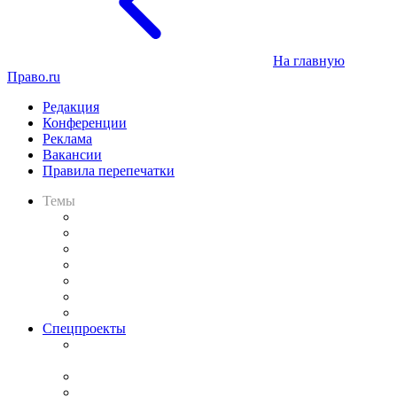
На главную
Право.ru
Редакция
Конференции
Реклама
Вакансии
Правила перепечатки
Темы
Практика
Законодательство
Процесс
Исследования
Рынок юридических услуг
Юридическое сообщество
Важнейшие правовые темы в прессе
Спецпроекты
Подкаст «В здравом уме
и твёрдой памяти»
Legal Design
Банкротная панорама