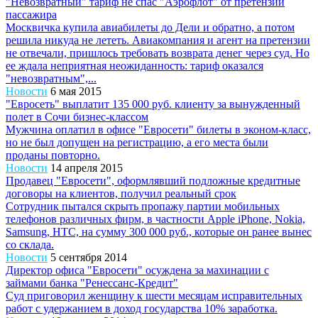
"Невозвратный" тариф не спас "Аэрофлот" от претензий
пассажира
Москвичка купила авиабилеты до Дели и обратно, а потом
решила никуда не лететь. Авиакомпания и агент на претензии
не отвечали, пришлось требовать возврата денег через суд. Но
ее ждала неприятная неожиданность: тариф оказался
"невозвратным",...
Новости
6 мая 2015
"Евросеть" выплатит 135 000 руб. клиенту за вынужденный
полет в Сочи бизнес-классом
Мужчина оплатил в офисе "Евросети" билеты в эконом-класс,
но не был допущен на регистрацию, а его места были
проданы повторно.
Новости
14 апреля 2015
Продавец "Евросети", оформлявший подложные кредитные
договоры на клиентов, получил реальный срок
Сотрудник пытался скрыть пропажу партии мобильных
телефонов различных фирм, в частности Apple iPhone, Nokia,
Samsung, HTC, на сумму 300 000 руб., которые он ранее вынес
со склада.
Новости
5 сентября 2014
Директор офиса "Евросети" осуждена за махинации с
займами банка "Ренессанс-Кредит"
Суд приговорил женщину к шести месяцам исправительных
работ с удержанием в доход государства 10% заработка.