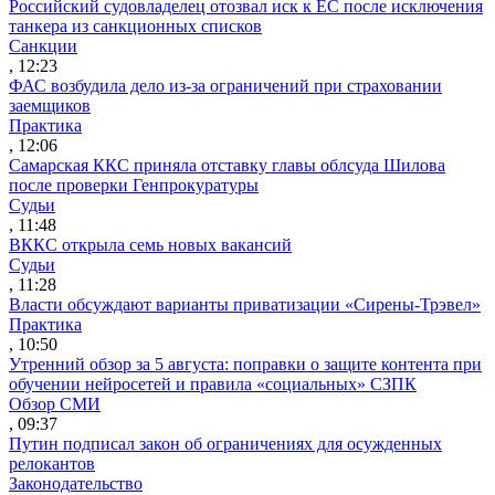
Российский судовладелец отозвал иск к ЕС после исключения
танкера из санкционных списков
Санкции
, 12:23
ФАС возбудила дело из-за ограничений при страховании
заемщиков
Практика
, 12:06
Самарская ККС приняла отставку главы облсуда Шилова
после проверки Генпрокуратуры
Судьи
, 11:48
ВККС открыла семь новых вакансий
Судьи
, 11:28
Власти обсуждают варианты приватизации «Сирены-Трэвел»
Практика
, 10:50
Утренний обзор за 5 августа: поправки о защите контента при
обучении нейросетей и правила «социальных» СЗПК
Обзор СМИ
, 09:37
Путин подписал закон об ограничениях для осужденных
релокантов
Законодательство