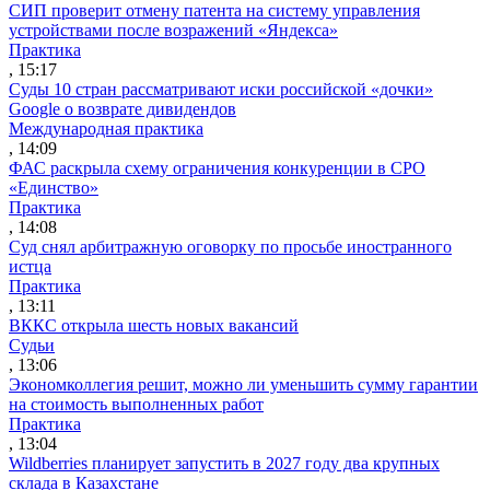
СИП проверит отмену патента на систему управления
устройствами после возражений «Яндекса»
Практика
, 15:17
Суды 10 стран рассматривают иски российской «дочки»
Google о возврате дивидендов
Международная практика
, 14:09
ФАС раскрыла схему ограничения конкуренции в СРО
«Единство»
Практика
, 14:08
Суд снял арбитражную оговорку по просьбе иностранного
истца
Практика
, 13:11
ВККС открыла шесть новых вакансий
Судьи
, 13:06
Экономколлегия решит, можно ли уменьшить сумму гарантии
на стоимость выполненных работ
Практика
, 13:04
Wildberries планирует запустить в 2027 году два крупных
склада в Казахстане