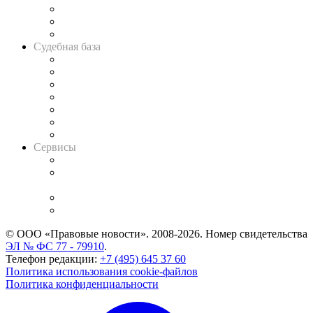
Советы для литигаторов
Сговоры на торгах
Авто
Судебная база
Картотека арбитражных дел
Решения арбитражных судов
Календарь рассмотрения арбитражных дел
Досье судей
Информация о судах
RSS лента новостей
Вакансии для юристов
Сервисы
Справочно-правовая система
Casebook: мониторинг дел
и компаний
Caselook: поиск и анализ практики
CASE.ONE: управление юридической службой
© ООО «Правовые новости». 2008-2026.
Номер свидетельства
ЭЛ № ФС 77 - 79910
.
Телефон редакции:
+7 (495) 645 37 60
Политика использования cookie-файлов
Политика конфиденциальности