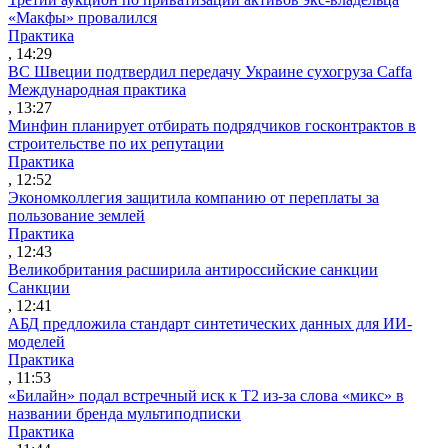
«Макфы» провалился
Практика
, 14:29
ВС Швеции подтвердил передачу Украине сухогруза Caffa
Международная практика
, 13:27
Минфин планирует отбирать подрядчиков госконтрактов в
строительстве по их репутации
Практика
, 12:52
Экономколлегия защитила компанию от переплаты за
пользование землей
Практика
, 12:43
Великобритания расширила антироссийские санкции
Санкции
, 12:41
АБД предложила стандарт синтетических данных для ИИ-
моделей
Практика
, 11:53
«Билайн» подал встречный иск к Т2 из-за слова «микс» в
названии бренда мультиподписки
Практика