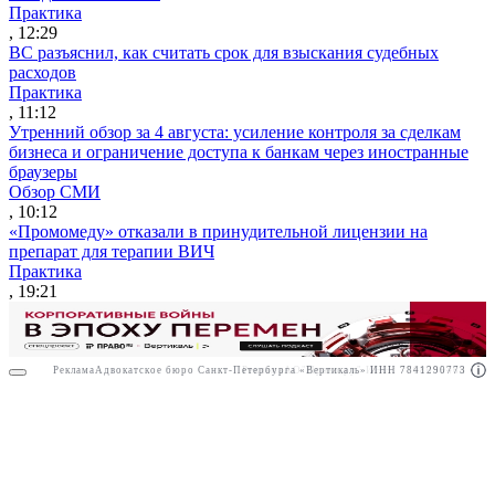
Практика
, 12:29
ВС разъяснил, как считать срок для взыскания судебных
расходов
Практика
, 11:12
Утренний обзор за 4 августа: усиление контроля за сделкам
бизнеса и ограничение доступа к банкам через иностранные
браузеры
Обзор СМИ
, 10:12
«Промомеду» отказали в принудительной лицензии на
препарат для терапии ВИЧ
Практика
, 19:21
Реклама
Адвокатское бюро Санкт-Петербурга «Вертикаль» ИНН 7841290773
Реклама
АО"Право.ру" ИНН: 7708095468