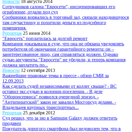
Новости
18 августа 2014
Сотрудников салона "Евросети", инсценировавших его
ограбление, отдали под суд
Сообщники ворвались в торговый зал, связали находившуюся
там соучастницу и похитили деньги из подсобного
помещения.
Репортаж
25 июня 2014
"Евросеть" поплатилась за долгий ремонт
Компания доказывала в суде, что она не обязана уведомлять
потребителя об окончании гарантийного ремонта: он –
заинтересованное лицо, сам справляться должен. Однако
судью аргументы "Евросети" не убедили, и теперь компания
должна заплатить по...
Новости
12 сентября 2013
Важнейшие правовые темы в прессе - обзор СМИ за
12.09.2013
Как сделать судей независимыми от коллег свыше? - ВС
оставил экс-судью в колонии-поселении. - В деле
"Оборонсервиса" появился очередной эпизод. -
"Антипиратский" закон не завалил Мосгорсуд делами. -
Владельцев крупных транспортных...
Репортаж
25 декабря 2012
Суд решил, что за эхо в Samsung Galaxy должен ответить
продавец
Покупатель дорогого смартфона был недоволен тем, что в