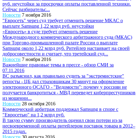
руб. неустойки за просрочки оплаты поставленной техники.
Сейчас разбирательс...
Новости
7 ноября 2016
"Евросеть" через суд требует отменить решение МКАС о
выплате Samsung 1,22 млрд руб. неустойки
«Евросеть» в суде требует отменить решение
Международного коммерческого арбитражного суда (МКАС)
при Торгово-промышленной палате России о выплате
Samsung около 1,22 млрд руб. Ритейлер настаивает на своей
добросовестности и считает, что третейский суд...
Новости
7 ноября 2016
Важнейшие правовые темы в прессе - обзор СМИ за
07.11.2016
ВС разъяснил, как правильно судить за "экстремистские"
репосты - ЦБ дал страховщикам 30 минут на оформление
электронного ОСАГО - "Ведомости": почему у россиян не
получается банкротиться - МВД переведет киберпреступников
из мошенни...
Новости
28 октября 2016
Коммерческий арбитраж поддержал Samsung в споре с
"Евросетью" на 1,2 млрд руб.
В такую сумму производитель оценил свои потери из-за
несвоевременной оплаты ритейлером поставок товара в 2012–
2015 годах.
Новости
30 августа 2016