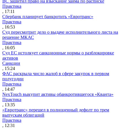
ВС защитил право на взыскание займа по расписке
Практика
, 17:11
Сбербанк планирует банкротить «Евротранс»
Практика
, 16:53
Суд пересмотрит дело о выдаче исполнительного листа на
решение МКАС
Практика
, 16:05
Суд ЕС истолкует санкционные нормы о разблокировке
активов
Санкции
, 15:24
ФАС раскрыла число жалоб в сфере закупок в первом
полугодии
Практика
, 14:47
NexTouch выкупит активы обанкротившегося «Кванта»
Практика
, 13:35
«Евротранс» перешел в полноценный дефолт по трем
выпускам облигаций
Практика
, 12:31