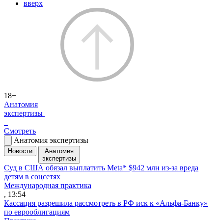
вверх
18+
Анатомия
экспертизы
Смотреть
Анатомия экспертизы
Новости
Анатомия
экспертизы
Суд в США обязал выплатить Meta* $942 млн из-за вреда
детям в соцсетях
Международная практика
, 13:54
Кассация разрешила рассмотреть в РФ иск к «Альфа-Банку»
по еврооблигациям