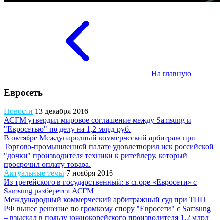
На главную
Евросеть
Новости
13 декабря 2016
АСГМ утвердил мировое соглашение между Samsung и
"Евросетью" по делу на 1,2 млрд руб.
В октябре Международный коммерческий арбитраж при
Торгово-промышленной палате удовлетворил иск российской
"дочки" производителя техники к ритейлеру, который
просрочил оплату товара.
Актуальные темы
7 ноября 2016
Из третейского в государственный: в споре «Евросети» с
Samsung разберется АСГМ
Международный коммерческий арбитражный суд при ТПП
РФ вынес решение по громкому спору "Евросети" с Samsung
– взыскал в пользу южнокорейского производителя 1,2 млрд