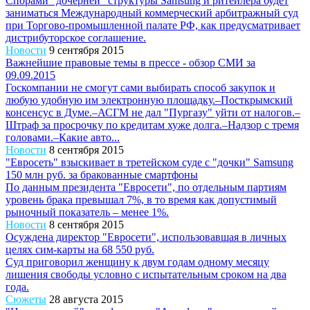
Спорами "дочерней" структуры Samsung и ритейлера будет
заниматься Международный коммерческий арбитражный суд
при Торгово-промышленной палате РФ, как предусматривает
дистрибуторское соглашение.
Новости
9 сентября 2015
Важнейшие правовые темы в прессе - обзор СМИ за
09.09.2015
Госкомпании не смогут сами выбирать способ закупок и
любую удобную им электронную площадку.–Посткрымский
консенсус в Думе.–АСГМ не дал "Пургазу" уйти от налогов.–
Штраф за просрочку по кредитам хуже долга.–Надзор с тремя
головами.–Какие авто...
Новости
8 сентября 2015
"Евросеть" взыскивает в третейском суде с "дочки" Samsung
150 млн руб. за бракованные смартфоны
По данным президента "Евросети", по отдельным партиям
уровень брака превышал 7%, в то время как допустимый
рыночный показатель – менее 1%.
Новости
8 сентября 2015
Осуждена директор "Евросети", использовавшая в личных
целях сим-карты на 68 550 руб.
Суд приговорил женщину к двум годам одному месяцу
лишения свободы условно с испытательным сроком на два
года.
Сюжеты
28 августа 2015