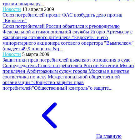
три миллиарда ру...
Новости
13 апреля 2009
Союз потребителей просит ФАС возбудить дело против
"Евросети"
Союз потребителей России обратился к руководителю
Федеральной антимонопольной службы Игорю Артемьеву с
жалобой на сотового ритейлера "Евросеть" и его
миноритарного акционера сотового оператора "Вымпелком"
(владеет 49,9 процента &q...
Новости
5 марта 2009
Защитники прав потребителей выясняют отношения в суде
Сопредседатель Союза потребителей России Евгений Мясин
привлечен Арбитражным судом города Москвы в качестве
соответчика по иску Межрегиональной общественной
организации "Общество защиты прав
потребителей"Общественный контроль"о защите...
На главную