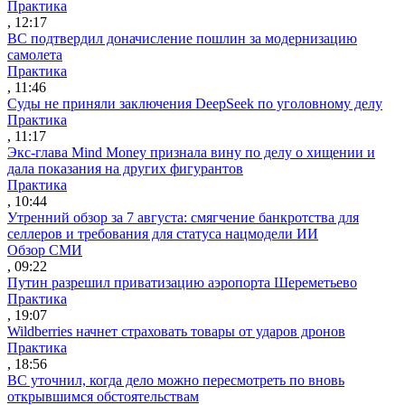
Практика
, 12:17
ВС подтвердил доначисление пошлин за модернизацию
самолета
Практика
, 11:46
Суды не приняли заключения DeepSeek по уголовному делу
Практика
, 11:17
Экс-глава Mind Money признала вину по делу о хищении и
дала показания на других фигурантов
Практика
, 10:44
Утренний обзор за 7 августа: смягчение банкротства для
селлеров и требования для статуса нацмодели ИИ
Обзор СМИ
, 09:22
Путин разрешил приватизацию аэропорта Шереметьево
Практика
, 19:07
Wildberries начнет страховать товары от ударов дронов
Практика
, 18:56
ВС уточнил, когда дело можно пересмотреть по вновь
открывшимся обстоятельствам