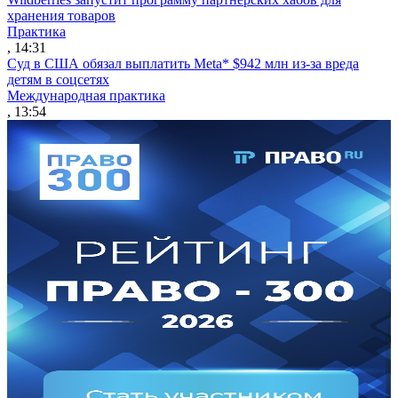
хранения товаров
Практика
, 14:31
Суд в США обязал выплатить Meta* $942 млн из-за вреда
детям в соцсетях
Международная практика
, 13:54