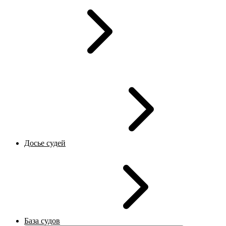
Досье судей
База судов