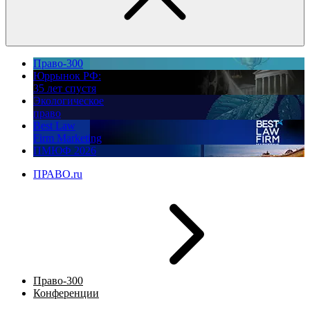
Право-300
Юррынок РФ:
35 лет спустя
Экологическое
право
Best Law
Firm Marketing
ПМЮФ 2026
ПРАВО.ru
Право-300
Конференции