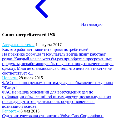
На главную
Союз потребителей РФ
Актуальные темы
1 августа 2017
Как это работает: защитить права потребителей
На практике формула "Покупатель всегда прав" работает
редко. Каждый из нас хотя бы раз приобретал просроченные
продукты, неработающую бытовую технику, некачественную
одежду. Многие сталкивались с тем, что цена на этикетке не
соответствует с...
Новости
28 июля 2015
ФАС не нашла рекламы интим-услуг в объявлениях журнала
"Флирт"
ФАС не нашла оснований для возбуждения дел по
публикации объявлений об интим-досуге, поскольку из них
не следует, что эта деятельность осуществляется на
возмездной основе.
Репортаж
8 мая 2015
Суд заинтересовали отношения Volvo Cars Corporation и