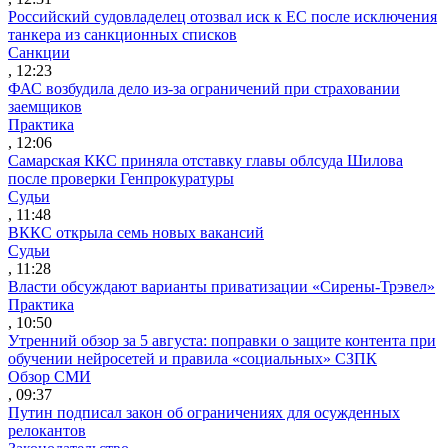
Российский судовладелец отозвал иск к ЕС после исключения
танкера из санкционных списков
Санкции
, 12:23
ФАС возбудила дело из-за ограничений при страховании
заемщиков
Практика
, 12:06
Самарская ККС приняла отставку главы облсуда Шилова
после проверки Генпрокуратуры
Судьи
, 11:48
ВККС открыла семь новых вакансий
Судьи
, 11:28
Власти обсуждают варианты приватизации «Сирены-Трэвел»
Практика
, 10:50
Утренний обзор за 5 августа: поправки о защите контента при
обучении нейросетей и правила «социальных» СЗПК
Обзор СМИ
, 09:37
Путин подписал закон об ограничениях для осужденных
релокантов