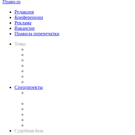
Право.ru
Редакция
Конференции
Реклама
Вакансии
Правила перепечатки
Темы
Практика
Законодательство
Процесс
Исследования
Рынок юридических услуг
Юридическое сообщество
Важнейшие правовые темы в прессе
Спецпроекты
Подкаст «В здравом уме
и твёрдой памяти»
Legal Design
Банкротная панорама
Советы для литигаторов
Сговоры на торгах
Авто
Судебная база