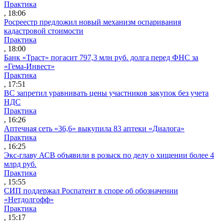
Практика
, 18:06
Росреестр предложил новый механизм оспаривания
кадастровой стоимости
Практика
, 18:00
Банк «Траст» погасит 797,3 млн руб. долга перед ФНС за
«Гема-Инвест»
Практика
, 17:51
ВС запретил уравнивать цены участников закупок без учета
НДС
Практика
, 16:26
Аптечная сеть «36,6» выкупила 83 аптеки «Диалога»
Практика
, 16:25
Экс-главу АСВ объявили в розыск по делу о хищении более 4
млрд руб.
Практика
, 15:55
СИП поддержал Роспатент в споре об обозначении
«Нетдолгофф»
Практика
, 15:17