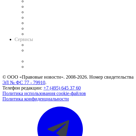
Картотека арбитражных дел
Решения арбитражных судов
Календарь рассмотрения арбитражных дел
Досье судей
Информация о судах
RSS лента новостей
Вакансии для юристов
Сервисы
Справочно-правовая система
Casebook: мониторинг дел
и компаний
Caselook: поиск и анализ практики
CASE.ONE: управление юридической службой
© ООО «Правовые новости». 2008-2026.
Номер свидетельства
ЭЛ № ФС 77 - 79910
.
Телефон редакции:
+7 (495) 645 37 60
Политика использования cookie-файлов
Политика конфиденциальности