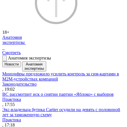
18+
Анатомия
экспертизы
Смотреть
Анатомия экспертизы
Новости
Анатомия
экспертизы
Минцифры предложило усилить контроль за сим-картами в
M2M-устройствах компаний
Законодательство
, 19:02
ВС рассмотрит иск о снятии партии «Яблоко» с выборов
Практика
, 17:55
Экс-владельца бутика Cartier осудили на девять с половиной
лет за таможенную схему
Практика
, 17:18