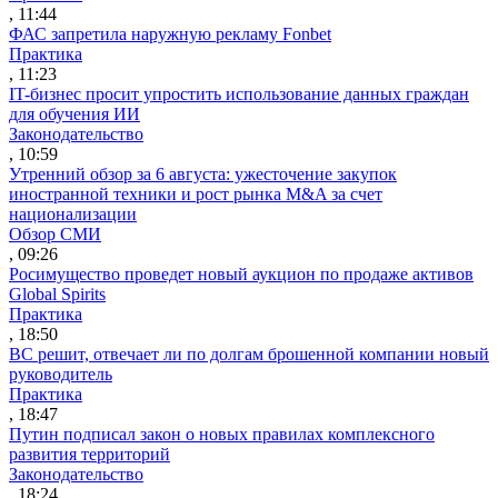
, 11:44
ФАС запретила наружную рекламу Fonbet
Практика
, 11:23
IT-бизнес просит упростить использование данных граждан
для обучения ИИ
Законодательство
, 10:59
Утренний обзор за 6 августа: ужесточение закупок
иностранной техники и рост рынка M&A за счет
национализации
Обзор СМИ
, 09:26
Росимущество проведет новый аукцион по продаже активов
Global Spirits
Практика
, 18:50
ВС решит, отвечает ли по долгам брошенной компании новый
руководитель
Практика
, 18:47
Путин подписал закон о новых правилах комплексного
развития территорий
Законодательство
, 18:24