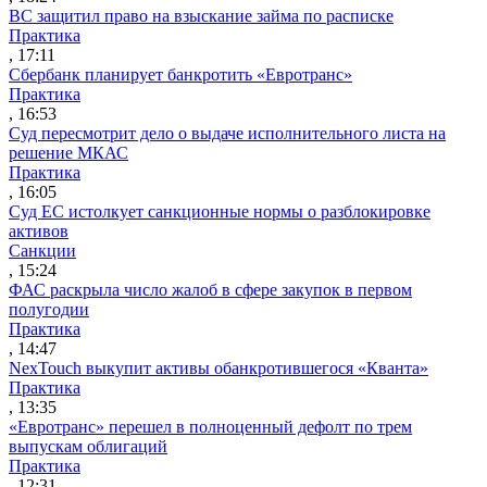
ВС защитил право на взыскание займа по расписке
Практика
, 17:11
Сбербанк планирует банкротить «Евротранс»
Практика
, 16:53
Суд пересмотрит дело о выдаче исполнительного листа на
решение МКАС
Практика
, 16:05
Суд ЕС истолкует санкционные нормы о разблокировке
активов
Санкции
, 15:24
ФАС раскрыла число жалоб в сфере закупок в первом
полугодии
Практика
, 14:47
NexTouch выкупит активы обанкротившегося «Кванта»
Практика
, 13:35
«Евротранс» перешел в полноценный дефолт по трем
выпускам облигаций
Практика
, 12:31