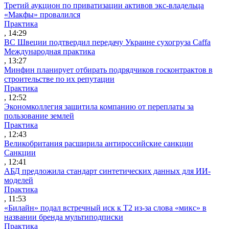
Третий аукцион по приватизации активов экс-владельца
«Макфы» провалился
Практика
, 14:29
ВС Швеции подтвердил передачу Украине сухогруза Caffa
Международная практика
, 13:27
Минфин планирует отбирать подрядчиков госконтрактов в
строительстве по их репутации
Практика
, 12:52
Экономколлегия защитила компанию от переплаты за
пользование землей
Практика
, 12:43
Великобритания расширила антироссийские санкции
Санкции
, 12:41
АБД предложила стандарт синтетических данных для ИИ-
моделей
Практика
, 11:53
«Билайн» подал встречный иск к Т2 из-за слова «микс» в
названии бренда мультиподписки
Практика