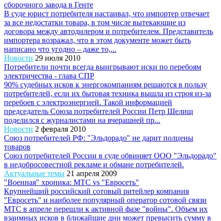
сборочного завода в Генте
В суде юрист потребителя настаивал, что импортер отвечает
за все недостатки товара, в том числе вытекающие из
договора между автодилером и потребителем. Представитель
импортера возражал, что в этом документе может быть
написано что угодно – даже то,...
Новости
29 июля 2010
Потребители почти всегда выигрывают иски по перебоям
электричества - глава СПР
90% судебных исков к энергокомпаниям решаются в пользу
потребителей, если их бытовая техника вышла из строя из-за
перебоев с электроэнергией. Такой информацией
председатель Союза потребителей России Петр Шелищ
поделился с журналистами на вчерашней пр...
Новости
2 февраля 2010
Союз потребителей РФ: "Эльдорадо" не дарит полцены
товаров
Союз потребителей России в суде обвиняет ООО "Эльдорадо"
в недобросовестной рекламе и обмане потребителей.
Актуальные темы
21 апреля 2009
"Военная" хроника: МТС vs "Евросеть"
Крупнейший российский сотовый ритейлер компания
"Евросеть" и наиболее популярный оператор сотовой связи
МТС в апреле перешли к активной фазе "войны". Объем их
взаимных исков в ближайшие дни может превысить сумму в