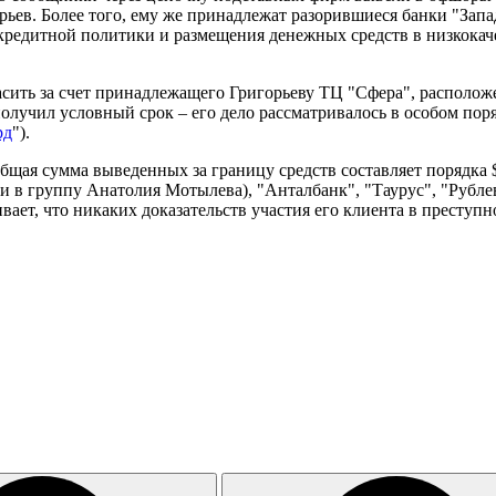
ьев. Более того, ему же принадлежат разорившиеся банки "Зап
редитной политики и размещения денежных средств в низкокаче
асить за счет принадлежащего Григорьеву ТЦ "Сфера", располо
учил условный срок – его дело рассматривалось в особом поряд
рд
").
общая сумма выведенных за границу средств составляет порядк
и в группу Анатолия Мотылева), "Анталбанк", "Таурус", "Рубле
ивает, что никаких доказательств участия его клиента в престу