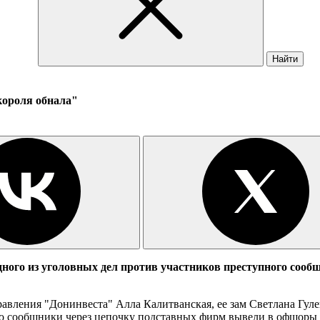
Найти
короля обнала"
ного из уголовных дел против участников преступного сооб
авления "Донинвеста" Алла Калитванская, ее зам Светлана Гул
то сообщники через цепочку подставных фирм вывели в офшоры 1,