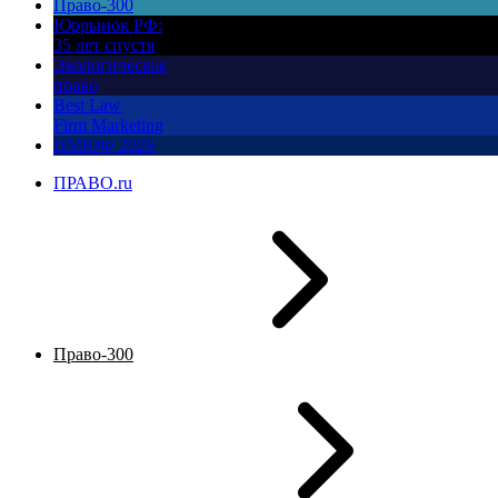
Право-300
Юррынок РФ:
35 лет спустя
Экологическое
право
Best Law
Firm Marketing
ПМЮФ 2026
ПРАВО.ru
Право-300