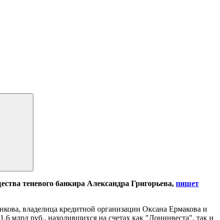
щества теневого банкира Александра Григорьева,
пишет
енкова, владелица кредитной организации Оксана Ермакова и
6 млрд руб., находившихся на счетах как "Донинвеста", так и