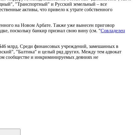
адный", "Транспортный" и Русский земельный – все
ственные активы, что привело к утрате собственного
женного на Новом Арбате. Также уже вынесен приговор
ке, поскольку банкир признал свою вину (см. "
Совладелец
а $46 млрд. Среди финансовых учреждений, замешанных в
вский", "Балтика" и целый ряд других. Между тем адвокат
пном сообществе и инкриминируемых деяниях не