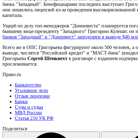
банка "Западный". Бенефициарами последних выступает Григор
они лишились лицензий из-за проведения высокорискованной к
капитала.
Ущерб по делу топ-менеджеров "Донинвеста" планируется пог
бывшему вице-президенту "Западного" Григорию Кулеши: он пол
банков "Западный" и "Донинвест" заподозрен в выводе $46 мл
Всего же в ОПС Григорьева фигурируют около 500 человек, а 
выводе, числятся "Российский кредит" и "МАСТ-банк" (входил
Григорьева
Сергей Шенкнехт
в разговоре с изданием подчерк
прослеживается.
Право.ru
Банкротство
Уголовное дело
Отзыв лицензии
Банки
Суды и судьи
МВД России
Статья 210 УК РФ
Поделиться