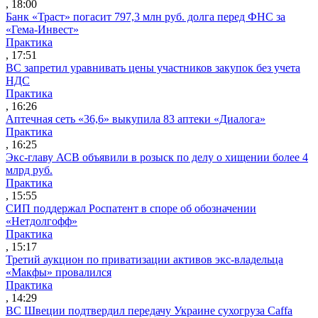
, 18:00
Банк «Траст» погасит 797,3 млн руб. долга перед ФНС за
«Гема-Инвест»
Практика
, 17:51
ВС запретил уравнивать цены участников закупок без учета
НДС
Практика
, 16:26
Аптечная сеть «36,6» выкупила 83 аптеки «Диалога»
Практика
, 16:25
Экс-главу АСВ объявили в розыск по делу о хищении более 4
млрд руб.
Практика
, 15:55
СИП поддержал Роспатент в споре об обозначении
«Нетдолгофф»
Практика
, 15:17
Третий аукцион по приватизации активов экс-владельца
«Макфы» провалился
Практика
, 14:29
ВС Швеции подтвердил передачу Украине сухогруза Caffa