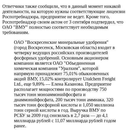
Ответчики также сообщили, что в данный момент никакой
деятельности, на которую нужны соответствующие лицензии
Роспотребнадзора, предприятие не ведет. Кроме того,
Роспотребнадзор своим актом от 3 сентября подтвердил, что
ОАО "ВМУ" полностью соответствует необходимым
требованиям.
ОАО "Воскресенские минеральные удобрения"
(город Воскресенск, Московская область) входит в
четверку ведущих российских производителей
фосфорных удобрений. Основным акционером
компании является ОАО "Объединенная
химическая компания "Уралхим", которой
напрямую принадлежит 75,01% обыкновенных
акций ВМУ, 15,02% контролирует Uralchem Freight
Ltd., еще 9,89% — Елена Казанова. Предприятие
располагает мощностями по производству 750
тысяч тонн моноаммонийфосфата и
диаммонийфосфата, 200 тысяч тонн аммиака, 320
тысяч тонн фосфорной кислоты и 1,050 миллиона
тонн серной кислоты в год. Выручка ВМУ по
РСБУ за 2009 год снизилась в 2,7 раза — до 4,1
миллиарда рублей с 11,07 миллиарда рублей годом
ранее.