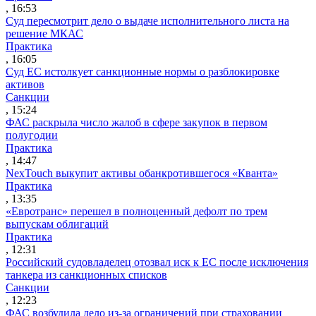
, 16:53
Суд пересмотрит дело о выдаче исполнительного листа на
решение МКАС
Практика
, 16:05
Суд ЕС истолкует санкционные нормы о разблокировке
активов
Санкции
, 15:24
ФАС раскрыла число жалоб в сфере закупок в первом
полугодии
Практика
, 14:47
NexTouch выкупит активы обанкротившегося «Кванта»
Практика
, 13:35
«Евротранс» перешел в полноценный дефолт по трем
выпускам облигаций
Практика
, 12:31
Российский судовладелец отозвал иск к ЕС после исключения
танкера из санкционных списков
Санкции
, 12:23
ФАС возбудила дело из-за ограничений при страховании