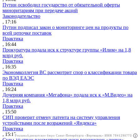
Путин освободил государство от обязательной оферты
миноритариям при передаче акций
Законодательство
, 17:16
Путин подписал закон о мониторинге цен на продукты по
всей цепочке поставок
Практика
, 16:44
Прокуратура подала иск к структуре группы «Илим» на 1,8
млрд руб.
Практика
, 16:35
Экономколлегия ВС рассмотрит спор о классификации товара
по ВЭД ЕАЭС
Практика
, 16:24
Дочерняя компания «Мегафона» подала иск к «М.Видео» на
1,8 млрд руб.
Практика
, 15:50
СИП проверит отмену патента на систему управления
устройствами после возражений «Яндекса»
Практика
, 15:17
Реклама
Адвокатское бюро Санкт-Петербурга «Вертикаль» ИНН 7841290773
Реклама
ООО "Право.ру" ИНН: 7704835288
Суды 10 стран рассматривают иски российской «дочки»