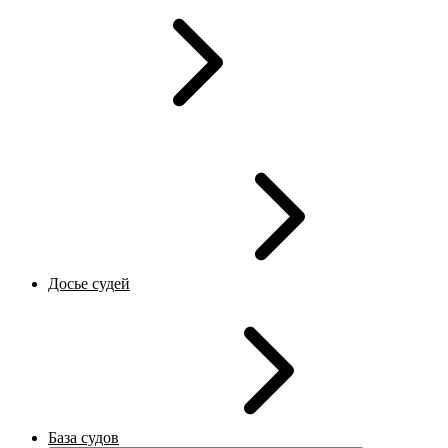
Досье судей
База судов