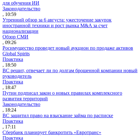
для обучения ИИ
Законодательство
, 10:59
Утренний обзор за 6 августа: ужесточение закупок
иностранной техники и рост рынка M&A за счет
национализации
Обзор СМИ
, 09:26
Росимущество проведет новый аукцион по продаже активов
Global Spirits
Практика
, 18:50
ВС решит, отвечает ли по долгам брошенной компании новый
руководитель
Практика
, 18:47
Путин подписал закон о новых правилах комплексного
развития территорий
Законодательство
, 18:24
ВС защитил право на взыскание займа по расписке
Практика
, 17:11
Сбербанк планирует банкротить «Евротранс»
Практика