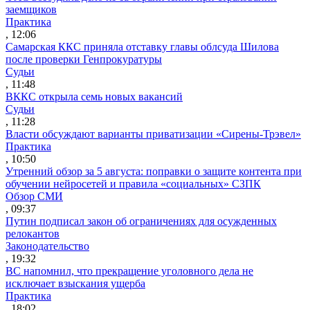
заемщиков
Практика
, 12:06
Самарская ККС приняла отставку главы облсуда Шилова
после проверки Генпрокуратуры
Судьи
, 11:48
ВККС открыла семь новых вакансий
Судьи
, 11:28
Власти обсуждают варианты приватизации «Сирены-Трэвел»
Практика
, 10:50
Утренний обзор за 5 августа: поправки о защите контента при
обучении нейросетей и правила «социальных» СЗПК
Обзор СМИ
, 09:37
Путин подписал закон об ограничениях для осужденных
релокантов
Законодательство
, 19:32
ВС напомнил, что прекращение уголовного дела не
исключает взыскания ущерба
Практика
, 18:02