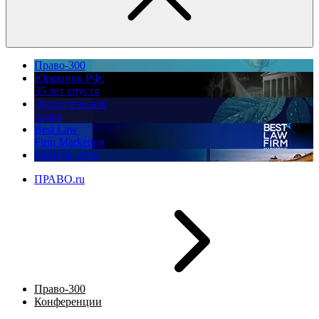
Право-300
Юррынок РФ:
35 лет спустя
Экологическое
право
Best Law
Firm Marketing
ПМЮФ 2026
ПРАВО.ru
Право-300
Конференции