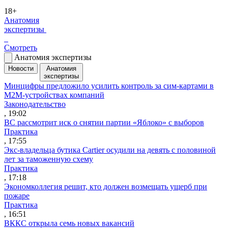
18+
Анатомия
экспертизы
Смотреть
Анатомия экспертизы
Новости
Анатомия
экспертизы
Минцифры предложило усилить контроль за сим-картами в
M2M-устройствах компаний
Законодательство
, 19:02
ВС рассмотрит иск о снятии партии «Яблоко» с выборов
Практика
, 17:55
Экс-владельца бутика Cartier осудили на девять с половиной
лет за таможенную схему
Практика
, 17:18
Экономколлегия решит, кто должен возмещать ущерб при
пожаре
Практика
, 16:51
ВККС открыла семь новых вакансий