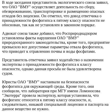
В ходе заседания представитель экологического союза заявил,
что ОАО "ВМУ" осуществляет деятельность по сбору,
обезвреживанию, транспортировке и размещению опасных
отходов без лицензии. Он отметил, что довод ответчика о
принадлежности фосфогипса к пятому классу опасности не
обоснован, так как не установлен в законном порядке.
Адвокат союза также добавил, что Росприроднадзором
установлены факты нарушения ОАО "ВМУ"
природоохранного законодательства, кроме того, предприятие
превысило все допустимые параметры отвала фосфогипса,
что приводит к отравлению почвы и воды фосфатами.
Представитель ответчика заявил ходатайство о назначении
экспертизы о принадлежности фосфогипса к классу
опасности, однако данная просьба не была удовлетворена
судом.
Юристы ОАО "ВМУ" настаивали на безопасности
фосфогипса для окружающей среды. Кроме того, они
сообщили, что лаборатория при МГУ имени Ломоносова
"Экотерра" провела экспертизу, которая установила, что
фосфогипс относится к пятому классу опасности, и,
следовательно, никакой специальной лицензии и паспорта на
данное вещество не нужно.