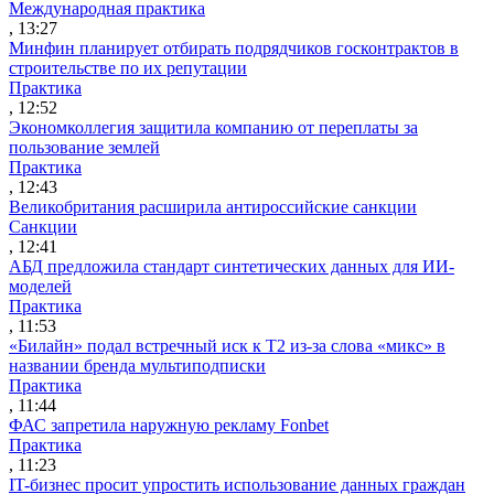
Международная практика
, 13:27
Минфин планирует отбирать подрядчиков госконтрактов в
строительстве по их репутации
Практика
, 12:52
Экономколлегия защитила компанию от переплаты за
пользование землей
Практика
, 12:43
Великобритания расширила антироссийские санкции
Санкции
, 12:41
АБД предложила стандарт синтетических данных для ИИ-
моделей
Практика
, 11:53
«Билайн» подал встречный иск к Т2 из-за слова «микс» в
названии бренда мультиподписки
Практика
, 11:44
ФАС запретила наружную рекламу Fonbet
Практика
, 11:23
IT-бизнес просит упростить использование данных граждан