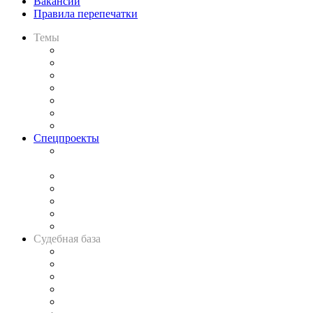
Вакансии
Правила перепечатки
Темы
Практика
Законодательство
Процесс
Исследования
Рынок юридических услуг
Юридическое сообщество
Важнейшие правовые темы в прессе
Спецпроекты
Подкаст «В здравом уме
и твёрдой памяти»
Legal Design
Банкротная панорама
Советы для литигаторов
Сговоры на торгах
Авто
Судебная база
Картотека арбитражных дел
Решения арбитражных судов
Календарь рассмотрения арбитражных дел
Досье судей
Информация о судах