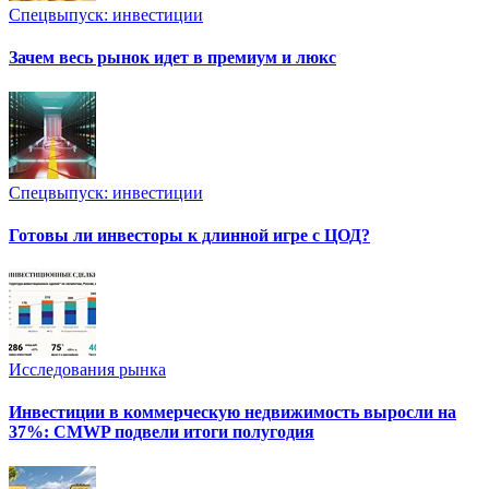
Спецвыпуск: инвестиции
Зачем весь рынок идет в премиум и люкс
Спецвыпуск: инвестиции
Готовы ли инвесторы к длинной игре с ЦОД?
Исследования рынка
Инвестиции в коммерческую недвижимость выросли на
37%: CMWP подвели итоги полугодия