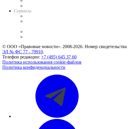
RSS лента новостей
Вакансии для юристов
Сервисы
Справочно-правовая система
Casebook: мониторинг дел
и компаний
Caselook: поиск и анализ практики
CASE.ONE: управление юридической службой
© ООО «Правовые новости». 2008-2026.
Номер свидетельства
ЭЛ № ФС 77 - 79910
.
Телефон редакции:
+7 (495) 645 37 60
Политика использования cookie-файлов
Политика конфиденциальности