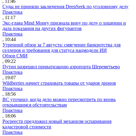
, 11:46
Суды не приняли заключения DeepSeek по уголовному делу
Практика
, 11:17
Экс-глава Mind Money признала вину по делу о хищении и
дала показания на других фигурантов
Практика
, 10:44
Утренний обзор за 7 августа: смягчение банкротства для
селлеров и требования для статуса нацмодели ИИ
Обзор СМИ
, 09:22
Путин разрешил приватизацию аэропорта Шереметьево
Практика
, 19:07
Wildberries начнет страховать товары от ударов дронов
Практика
, 18:56
ВС уточнил, когда дело можно пересмотреть по вновь
открывшимся обстоятельствам
Практика
, 18:06
Росреестр предложил новый механизм оспаривания
кадастровой стоимости
Практика