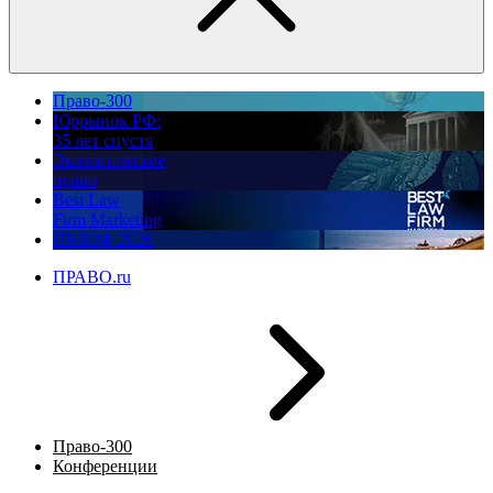
Право-300
Юррынок РФ:
35 лет спустя
Экологическое
право
Best Law
Firm Marketing
ПМЮФ 2026
ПРАВО.ru
Право-300
Конференции