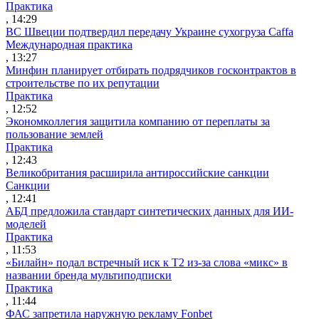
Практика
, 14:29
ВС Швеции подтвердил передачу Украине сухогруза Caffa
Международная практика
, 13:27
Минфин планирует отбирать подрядчиков госконтрактов в
строительстве по их репутации
Практика
, 12:52
Экономколлегия защитила компанию от переплаты за
пользование землей
Практика
, 12:43
Великобритания расширила антироссийские санкции
Санкции
, 12:41
АБД предложила стандарт синтетических данных для ИИ-
моделей
Практика
, 11:53
«Билайн» подал встречный иск к Т2 из-за слова «микс» в
названии бренда мультиподписки
Практика
, 11:44
ФАС запретила наружную рекламу Fonbet