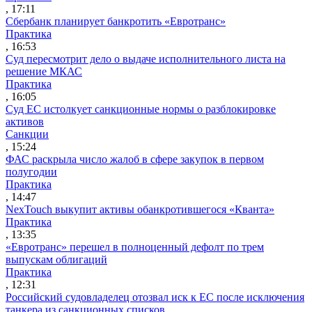
, 17:11
Сбербанк планирует банкротить «Евротранс»
Практика
, 16:53
Суд пересмотрит дело о выдаче исполнительного листа на
решение МКАС
Практика
, 16:05
Суд ЕС истолкует санкционные нормы о разблокировке
активов
Санкции
, 15:24
ФАС раскрыла число жалоб в сфере закупок в первом
полугодии
Практика
, 14:47
NexTouch выкупит активы обанкротившегося «Кванта»
Практика
, 13:35
«Евротранс» перешел в полноценный дефолт по трем
выпускам облигаций
Практика
, 12:31
Российский судовладелец отозвал иск к ЕС после исключения
танкера из санкционных списков