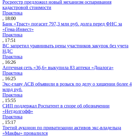
Росреестр предложил новый механизм оспаривания
кадастровой стоимости
Практика
, 18:00
Банк «Траст» погасит 797,3 млн руб. долга перед ФНС за
«Гема-Инвест»
Практика
, 17:51
ВС запретил уравнивать цены участников закупок без учета
НДС
Практика
, 16:26
Аптечная сеть «36,6» выкупила 83 аптеки «Диалога»
Практика
, 16:25
Экс-главу АСВ объявили в розыск по делу о хищении более 4
млрд руб.
Практика
, 15:55
СИП поддержал Роспатент в споре об обозначении
«Нетдолгофф»
Практика
, 15:17
Третий аукцион по приватизации активов экс-владельца
«Макфы» провалился