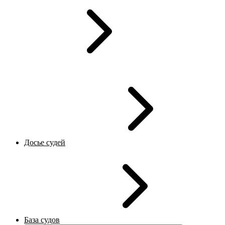
Досье судей
База судов