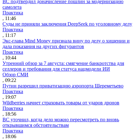
ВС подтвердил доначисление пошлин за модернизацию
самолета
Практика
, 11:46
Суды не приняли заключения DeepSeek по уголовному делу
Практика
, 11:17
Экс-глава Mind Money признала вину по делу о хищении и
дала показания на других фигурантов
Практика
, 10:44
Утренний обзор за 7 августа: смягчение банкротства для
селлеров и требования для статуса нацмодели ИИ
Обзор СМИ
, 09:22
Путин разрешил приватизацию аэропорта Шереметьево
Практика
, 19:07
Wildberries начнет страховать товары от ударов дронов
Практика
, 18:56
ВС уточнил, когда дело можно пересмотреть по вновь
открывшимся обстоятельствам
Практика
, 18:06