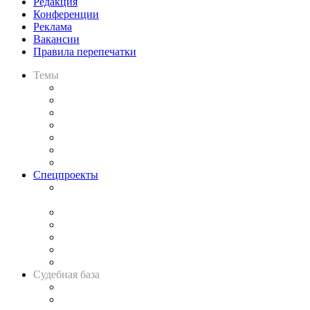
Редакция
Конференции
Реклама
Вакансии
Правила перепечатки
Темы
Практика
Законодательство
Процесс
Исследования
Рынок юридических услуг
Юридическое сообщество
Важнейшие правовые темы в прессе
Спецпроекты
Подкаст «В здравом уме
и твёрдой памяти»
Legal Design
Банкротная панорама
Советы для литигаторов
Сговоры на торгах
Авто
Судебная база
Картотека арбитражных дел
Решения арбитражных судов