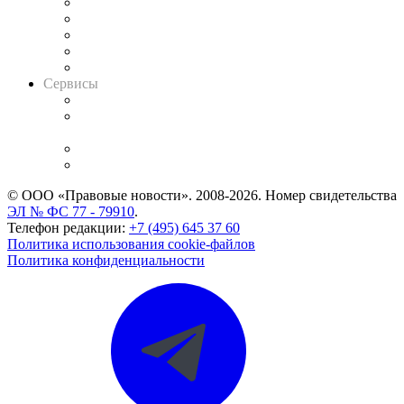
Календарь рассмотрения арбитражных дел
Досье судей
Информация о судах
RSS лента новостей
Вакансии для юристов
Сервисы
Справочно-правовая система
Casebook: мониторинг дел
и компаний
Caselook: поиск и анализ практики
CASE.ONE: управление юридической службой
© ООО «Правовые новости». 2008-2026.
Номер свидетельства
ЭЛ № ФС 77 - 79910
.
Телефон редакции:
+7 (495) 645 37 60
Политика использования cookie-файлов
Политика конфиденциальности