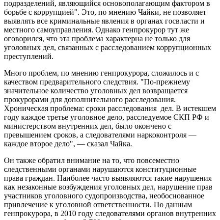
подразделений, являющийся основополагающим фактором в
борьбе с коррупцией". Это, по мнению Чайки, не позволяет
выявлять все криминальные явления в органах госвласти и
местного самоуправления. Однако генпрокурор тут же
оговорился, что эта проблема характерна не только для
уголовных дел, связанных с расследованием коррупционных
преступлений.
Много проблем, по мнению генпрокурора, сложилось и с
качеством предварительного следствия. "По-прежнему
значительное количество уголовных дел возвращается
прокурорами для дополнительного расследования.
Хроническая проблема: сроки расследования дел. В истекшем
году каждое третье уголовное дело, расследуемое СКП РФ и
министерством внутренних дел, было окончено с
превышением сроков, а следователями наркоконтроля —
каждое второе дело", — сказал Чайка.
Он также обратил внимание на то, что повсеместно
следственными органами нарушаются конституционные
права граждан. Наиболее часто выявляются такие нарушения
как незаконные возбуждения уголовных дел, нарушение прав
участников уголовного судопроизводства, необоснованное
привлечение к уголовной ответственности. По данным
генпрокурора, в 2010 году следователями органов внутренних