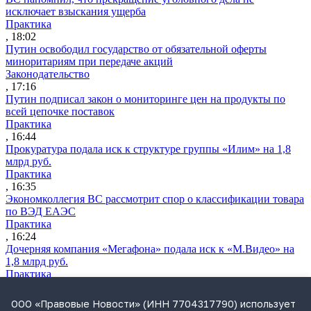
исключает взыскания ущерба
Практика
, 18:02
Путин освободил государство от обязательной оферты
миноритариям при передаче акций
Законодательство
, 17:16
Путин подписал закон о мониторинге цен на продукты по
всей цепочке поставок
Практика
, 16:44
Прокуратура подала иск к структуре группы «Илим» на 1,8
млрд руб.
Практика
, 16:35
Экономколлегия ВС рассмотрит спор о классификации товара
по ВЭД ЕАЭС
Практика
, 16:24
Дочерняя компания «Мегафона» подала иск к «М.Видео» на
1,8 млрд руб.
Практика
, 15:50
СИП проверит отмену патента на систему управления
ООО «Правовые Новости» (ИНН 7704317790) использует