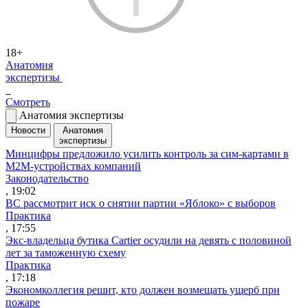
18+
Анатомия
экспертизы
Смотреть
Анатомия экспертизы
Новости
Анатомия
экспертизы
Минцифры предложило усилить контроль за сим-картами в
M2M-устройствах компаний
Законодательство
, 19:02
ВС рассмотрит иск о снятии партии «Яблоко» с выборов
Практика
, 17:55
Экс-владельца бутика Cartier осудили на девять с половиной
лет за таможенную схему
Практика
, 17:18
Экономколлегия решит, кто должен возмещать ущерб при
пожаре