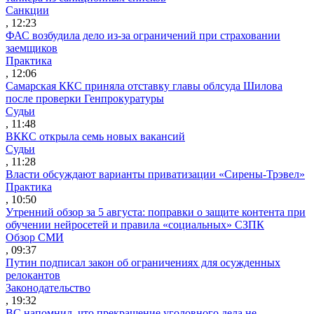
Санкции
, 12:23
ФАС возбудила дело из-за ограничений при страховании
заемщиков
Практика
, 12:06
Самарская ККС приняла отставку главы облсуда Шилова
после проверки Генпрокуратуры
Судьи
, 11:48
ВККС открыла семь новых вакансий
Судьи
, 11:28
Власти обсуждают варианты приватизации «Сирены-Трэвел»
Практика
, 10:50
Утренний обзор за 5 августа: поправки о защите контента при
обучении нейросетей и правила «социальных» СЗПК
Обзор СМИ
, 09:37
Путин подписал закон об ограничениях для осужденных
релокантов
Законодательство
, 19:32
ВС напомнил, что прекращение уголовного дела не