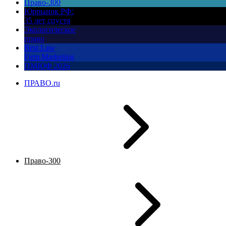
Право-300
Юррынок РФ:
35 лет спустя
Экологическое
право
Best Law
Firm Marketing
ПМЮФ 2026
ПРАВО.ru
Право-300