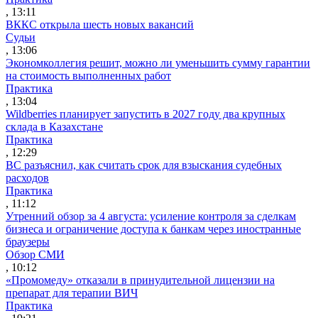
, 13:11
ВККС открыла шесть новых вакансий
Судьи
, 13:06
Экономколлегия решит, можно ли уменьшить сумму гарантии
на стоимость выполненных работ
Практика
, 13:04
Wildberries планирует запустить в 2027 году два крупных
склада в Казахстане
Практика
, 12:29
ВС разъяснил, как считать срок для взыскания судебных
расходов
Практика
, 11:12
Утренний обзор за 4 августа: усиление контроля за сделкам
бизнеса и ограничение доступа к банкам через иностранные
браузеры
Обзор СМИ
, 10:12
«Промомеду» отказали в принудительной лицензии на
препарат для терапии ВИЧ
Практика