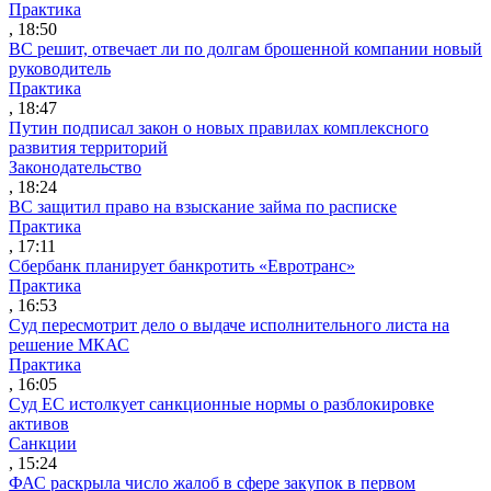
Практика
, 18:50
ВС решит, отвечает ли по долгам брошенной компании новый
руководитель
Практика
, 18:47
Путин подписал закон о новых правилах комплексного
развития территорий
Законодательство
, 18:24
ВС защитил право на взыскание займа по расписке
Практика
, 17:11
Сбербанк планирует банкротить «Евротранс»
Практика
, 16:53
Суд пересмотрит дело о выдаче исполнительного листа на
решение МКАС
Практика
, 16:05
Суд ЕС истолкует санкционные нормы о разблокировке
активов
Санкции
, 15:24
ФАС раскрыла число жалоб в сфере закупок в первом