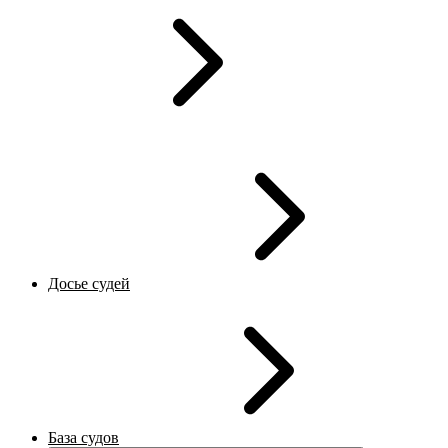
Досье судей
База судов