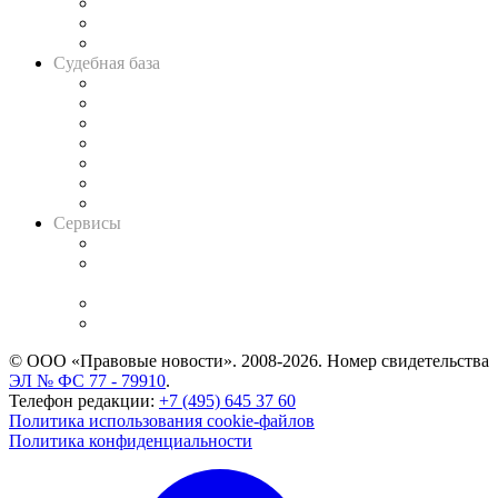
Советы для литигаторов
Сговоры на торгах
Авто
Судебная база
Картотека арбитражных дел
Решения арбитражных судов
Календарь рассмотрения арбитражных дел
Досье судей
Информация о судах
RSS лента новостей
Вакансии для юристов
Сервисы
Справочно-правовая система
Casebook: мониторинг дел
и компаний
Caselook: поиск и анализ практики
CASE.ONE: управление юридической службой
© ООО «Правовые новости». 2008-2026.
Номер свидетельства
ЭЛ № ФС 77 - 79910
.
Телефон редакции:
+7 (495) 645 37 60
Политика использования cookie-файлов
Политика конфиденциальности