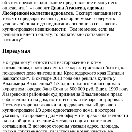
об этом предмете одинаковое представление и могут его
определить", – говорит
Диана Агасиева, адвокат
Люберецкой коллегии адвокатов.
Эксперт напоминает о
том, что предварительный договор не может содержать
условия об оплате до подписания основного соглашения
купли-продажи недвижимости: "Тем не менее, если вы
решились внести оплату, то обязательно составляйте
расписку".
Передумал
Но суды могут относиться настороженно и к тем
соглашениям, в которых есть все характеристики объекта, как
показывает дело жительницы Краснодарского края Натальи
Башкатовой*. В октябре 2013 года она решила купить у
Владимира Владленова* 1/3 одноэтажного жилого дома в
курортном городке близ Сочи за 500 000 руб. Еще в 1999 году
Лазаревский районный суд признал за Владленовым право
собственности на дом, но тот его так и не зарегистрировал.
Поэтому стороны заключили предварительный договор
купли-продажи 1/3 доли одноэтажного дома, в котором
указали, что продавец должен оформить право собственности
на жилой дом в течение 4 месяцев со дня подписания
соглашения. В договоре стороны указали адрес, площадь,
долю в собственности, кадастровый номер участка, на