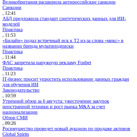
Великобритания расширила антироссийские санкции
Санкции
, 12:41
АБД предложила стандарт синтетических данных для ИИ-
моделей
Практика
, 11:53
«Билайн» подал встречный иск к Т2 из-за слова «микс» в
названии бренда мультиподписки
Практика
, 11:44
ФАС запретила наружную рекламу Fonbet
Практика
, 11:23
IT-бизнес просит упростить использование данных граждан
для обучения ИИ
Законодательство
, 10:59
Утренний обзор за 6 августа: ужесточение закупок
иностранной техники и рост рынка M&A за счет
национализации
Обзор СМИ
, 09:26
Росимущество проведет новый аукцион по продаже активов
Global Spirits