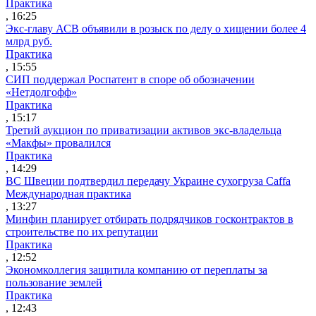
Практика
, 16:25
Экс-главу АСВ объявили в розыск по делу о хищении более 4
млрд руб.
Практика
, 15:55
СИП поддержал Роспатент в споре об обозначении
«Нетдолгофф»
Практика
, 15:17
Третий аукцион по приватизации активов экс-владельца
«Макфы» провалился
Практика
, 14:29
ВС Швеции подтвердил передачу Украине сухогруза Caffa
Международная практика
, 13:27
Минфин планирует отбирать подрядчиков госконтрактов в
строительстве по их репутации
Практика
, 12:52
Экономколлегия защитила компанию от переплаты за
пользование землей
Практика
, 12:43