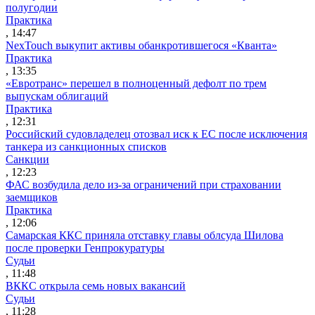
полугодии
Практика
, 14:47
NexTouch выкупит активы обанкротившегося «Кванта»
Практика
, 13:35
«Евротранс» перешел в полноценный дефолт по трем
выпускам облигаций
Практика
, 12:31
Российский судовладелец отозвал иск к ЕС после исключения
танкера из санкционных списков
Санкции
, 12:23
ФАС возбудила дело из-за ограничений при страховании
заемщиков
Практика
, 12:06
Самарская ККС приняла отставку главы облсуда Шилова
после проверки Генпрокуратуры
Судьи
, 11:48
ВККС открыла семь новых вакансий
Судьи
, 11:28