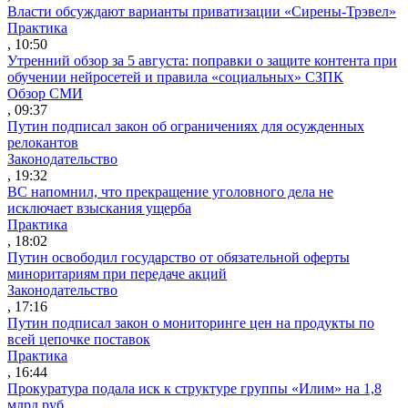
Власти обсуждают варианты приватизации «Сирены-Трэвел»
Практика
, 10:50
Утренний обзор за 5 августа: поправки о защите контента при
обучении нейросетей и правила «социальных» СЗПК
Обзор СМИ
, 09:37
Путин подписал закон об ограничениях для осужденных
релокантов
Законодательство
, 19:32
ВС напомнил, что прекращение уголовного дела не
исключает взыскания ущерба
Практика
, 18:02
Путин освободил государство от обязательной оферты
миноритариям при передаче акций
Законодательство
, 17:16
Путин подписал закон о мониторинге цен на продукты по
всей цепочке поставок
Практика
, 16:44
Прокуратура подала иск к структуре группы «Илим» на 1,8
млрд руб.