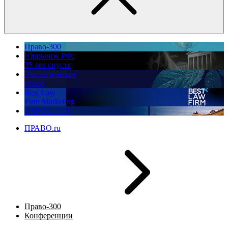
Право-300
Юррынок РФ:
35 лет спустя
Экологическое
право
Best Law
Firm Marketing
ПМЮФ 2026
ПРАВО.ru
Право-300
Конференции