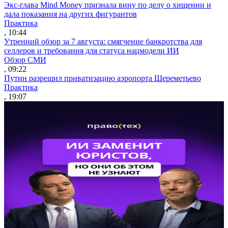
Экс-глава Mind Money признала вину по делу о хищении и
дала показания на других фигурантов
Практика
, 10:44
Утренний обзор за 7 августа: смягчение банкротства для
селлеров и требования для статуса нацмодели ИИ
Обзор СМИ
, 09:22
Путин разрешил приватизацию аэропорта Шереметьево
Практика
, 19:07