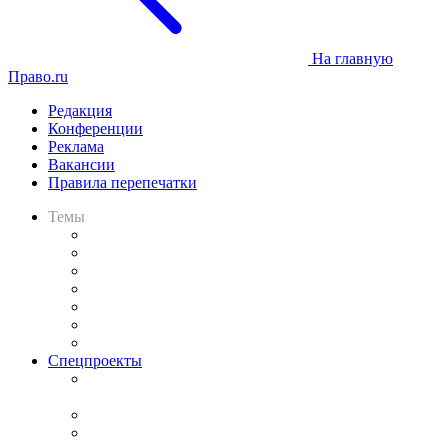
На главную
Право.ru
Редакция
Конференции
Реклама
Вакансии
Правила перепечатки
Темы
Практика
Законодательство
Процесс
Исследования
Рынок юридических услуг
Юридическое сообщество
Важнейшие правовые темы в прессе
Спецпроекты
Подкаст «В здравом уме
и твёрдой памяти»
Legal Design
Банкротная панорама