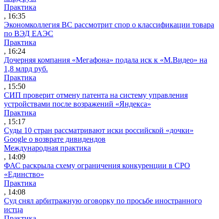
Практика
, 16:35
Экономколлегия ВС рассмотрит спор о классификации товара
по ВЭД ЕАЭС
Практика
, 16:24
Дочерняя компания «Мегафона» подала иск к «М.Видео» на
1,8 млрд руб.
Практика
, 15:50
СИП проверит отмену патента на систему управления
устройствами после возражений «Яндекса»
Практика
, 15:17
Суды 10 стран рассматривают иски российской «дочки»
Google о возврате дивидендов
Международная практика
, 14:09
ФАС раскрыла схему ограничения конкуренции в СРО
«Единство»
Практика
, 14:08
Суд снял арбитражную оговорку по просьбе иностранного
истца
Практика