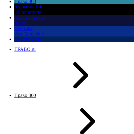
Право-300
Юррынок РФ:
35 лет спустя
Экологическое
право
Best Law
Firm Marketing
ПМЮФ 2026
ПРАВО.ru
Право-300