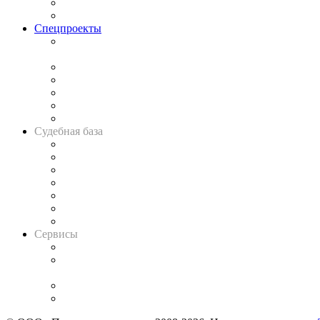
Юридическое сообщество
Важнейшие правовые темы в прессе
Спецпроекты
Подкаст «В здравом уме
и твёрдой памяти»
Legal Design
Банкротная панорама
Советы для литигаторов
Сговоры на торгах
Авто
Судебная база
Картотека арбитражных дел
Решения арбитражных судов
Календарь рассмотрения арбитражных дел
Досье судей
Информация о судах
RSS лента новостей
Вакансии для юристов
Сервисы
Справочно-правовая система
Casebook: мониторинг дел
и компаний
Caselook: поиск и анализ практики
CASE.ONE: управление юридической службой