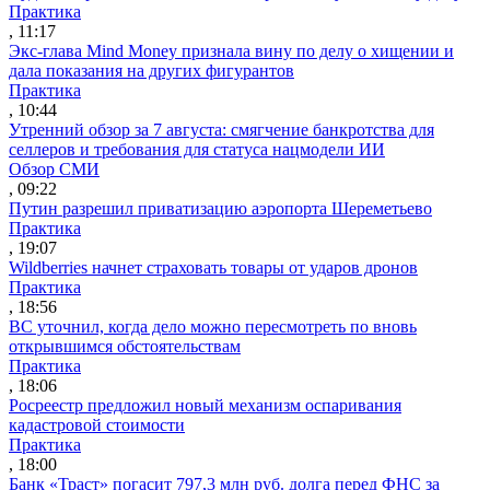
Практика
, 11:17
Экс-глава Mind Money признала вину по делу о хищении и
дала показания на других фигурантов
Практика
, 10:44
Утренний обзор за 7 августа: смягчение банкротства для
селлеров и требования для статуса нацмодели ИИ
Обзор СМИ
, 09:22
Путин разрешил приватизацию аэропорта Шереметьево
Практика
, 19:07
Wildberries начнет страховать товары от ударов дронов
Практика
, 18:56
ВС уточнил, когда дело можно пересмотреть по вновь
открывшимся обстоятельствам
Практика
, 18:06
Росреестр предложил новый механизм оспаривания
кадастровой стоимости
Практика
, 18:00
Банк «Траст» погасит 797,3 млн руб. долга перед ФНС за