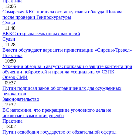
Практика
, 12:06
Самарская ККС приняла отставку главы облсуда Шилова
после проверки Генпрокуратуры
Судьи
, 11:48
ВККС открыла семь новых вакансий
Судьи
, 11:28
Власти обсуждают варианты приватизации «Сирены-Трэвел»
Практика
, 10:50
Утренний обзор за 5 августа: поправки о защите контента при
обучении нейросетей и правила «социальных» СЗПК
Обзор СМИ
, 09:37
Путин подписал закон об ограничениях для осужденных
релокантов
Законодательство
, 19:32
ВС напомнил, что прекращение уголовного дела не
исключает взыскания ущерба
Практика
, 18:02
Путин освободил государство от обязательной оферты