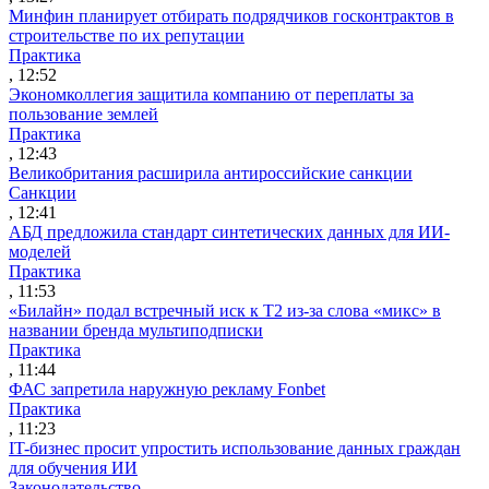
Минфин планирует отбирать подрядчиков госконтрактов в
строительстве по их репутации
Практика
, 12:52
Экономколлегия защитила компанию от переплаты за
пользование землей
Практика
, 12:43
Великобритания расширила антироссийские санкции
Санкции
, 12:41
АБД предложила стандарт синтетических данных для ИИ-
моделей
Практика
, 11:53
«Билайн» подал встречный иск к Т2 из-за слова «микс» в
названии бренда мультиподписки
Практика
, 11:44
ФАС запретила наружную рекламу Fonbet
Практика
, 11:23
IT-бизнес просит упростить использование данных граждан
для обучения ИИ
Законодательство