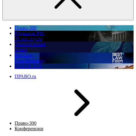
Право-300
Юррынок РФ:
35 лет спустя
Экологическое
право
Best Law
Firm Marketing
ПМЮФ 2026
ПРАВО.ru
Право-300
Конференции