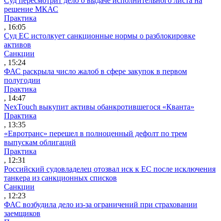
Суд пересмотрит дело о выдаче исполнительного листа на
решение МКАС
Практика
, 16:05
Суд ЕС истолкует санкционные нормы о разблокировке
активов
Санкции
, 15:24
ФАС раскрыла число жалоб в сфере закупок в первом
полугодии
Практика
, 14:47
NexTouch выкупит активы обанкротившегося «Кванта»
Практика
, 13:35
«Евротранс» перешел в полноценный дефолт по трем
выпускам облигаций
Практика
, 12:31
Российский судовладелец отозвал иск к ЕС после исключения
танкера из санкционных списков
Санкции
, 12:23
ФАС возбудила дело из-за ограничений при страховании
заемщиков