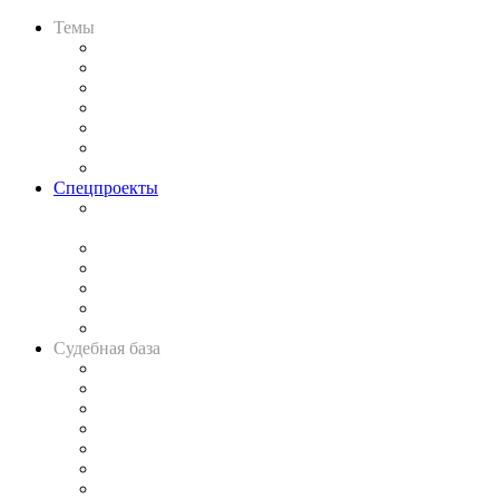
Темы
Практика
Законодательство
Процесс
Исследования
Рынок юридических услуг
Юридическое сообщество
Важнейшие правовые темы в прессе
Спецпроекты
Подкаст «В здравом уме
и твёрдой памяти»
Legal Design
Банкротная панорама
Советы для литигаторов
Сговоры на торгах
Авто
Судебная база
Картотека арбитражных дел
Решения арбитражных судов
Календарь рассмотрения арбитражных дел
Досье судей
Информация о судах
RSS лента новостей
Вакансии для юристов