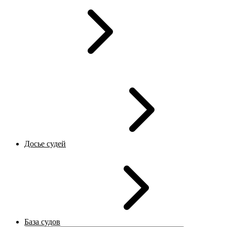
Досье судей
База судов