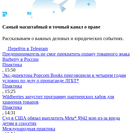
Cамый масштабный и точный канал о праве
Рассказываем о важных деловых и юридических событиях.
Перейти в Telegram
Предприниматель не смог прекратить охрану товарного знака
Burberry в России
Практика
, 15:50
Экс-директора Popcorn Books приговорили к четырем годам
условно по делу о пропаганде ЛГБТ*
Практика
, 15:25
Wildberries запустит программу партнерских хабов для
хранения товаров
Практика
, 14:31
Суд в США обязал выплатить Meta* $942 млн из-за вреда
детям в соцсетях
Международная практика