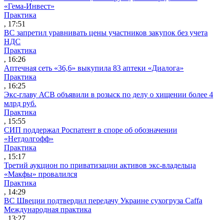
«Гема-Инвест»
Практика
, 17:51
ВС запретил уравнивать цены участников закупок без учета
НДС
Практика
, 16:26
Аптечная сеть «36,6» выкупила 83 аптеки «Диалога»
Практика
, 16:25
Экс-главу АСВ объявили в розыск по делу о хищении более 4
млрд руб.
Практика
, 15:55
СИП поддержал Роспатент в споре об обозначении
«Нетдолгофф»
Практика
, 15:17
Третий аукцион по приватизации активов экс-владельца
«Макфы» провалился
Практика
, 14:29
ВС Швеции подтвердил передачу Украине сухогруза Caffa
Международная практика
, 13:27