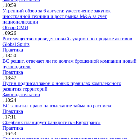
, 10:59
Утренний обзор за 6 августа: ужесточение закупок
иностранной техники и рост рынка M&A за счет
национализации
Обзор СМИ
, 09:26
Росимущество проведет новый аукцион по продаже активов
Global Spirits
Практика
, 18:50
ВС решит, отвечает ли по долгам брошенной компании новый
руководитель
Практика
, 18:47
Путин подписал закон о новых правилах комплексного
развития территорий
Законодательство
, 18:24
ВС защитил право на взыскание займа по расписке
Практика
, 17:11
Сбербанк планирует банкротить «Евротранс»
Практика
, 16:53