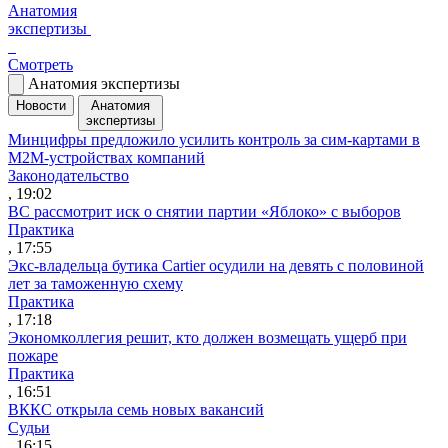
Анатомия
экспертизы
Смотреть
Анатомия экспертизы
Новости
Анатомия
экспертизы
Минцифры предложило усилить контроль за сим-картами в
M2M-устройствах компаний
Законодательство
, 19:02
ВС рассмотрит иск о снятии партии «Яблоко» с выборов
Практика
, 17:55
Экс-владельца бутика Cartier осудили на девять с половиной
лет за таможенную схему
Практика
, 17:18
Экономколлегия решит, кто должен возмещать ущерб при
пожаре
Практика
, 16:51
ВККС открыла семь новых вакансий
Судьи
, 16:15