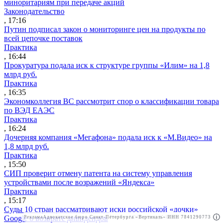
миноритариям при передаче акций
Законодательство
, 17:16
Путин подписал закон о мониторинге цен на продукты по
всей цепочке поставок
Практика
, 16:44
Прокуратура подала иск к структуре группы «Илим» на 1,8
млрд руб.
Практика
, 16:35
Экономколлегия ВС рассмотрит спор о классификации товара
по ВЭД ЕАЭС
Практика
, 16:24
Дочерняя компания «Мегафона» подала иск к «М.Видео» на
1,8 млрд руб.
Практика
, 15:50
СИП проверит отмену патента на систему управления
устройствами после возражений «Яндекса»
Практика
, 15:17
Суды 10 стран рассматривают иски российской «дочки»
Google о возврате дивидендов
Реклама
Адвокатское бюро Санкт-Петербурга «Вертикаль» ИНН 7841290773
Реклама
АО"Право.ру" ИНН: 7708095468