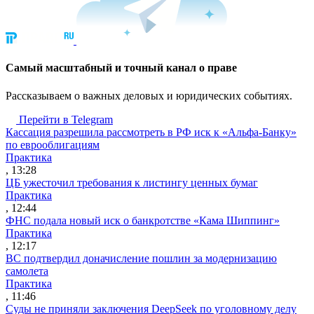
Cамый масштабный и точный канал о праве
Рассказываем о важных деловых и юридических событиях.
Перейти в Telegram
Кассация разрешила рассмотреть в РФ иск к «Альфа-Банку»
по еврооблигациям
Практика
, 13:28
ЦБ ужесточил требования к листингу ценных бумаг
Практика
, 12:44
ФНС подала новый иск о банкротстве «Кама Шиппинг»
Практика
, 12:17
ВС подтвердил доначисление пошлин за модернизацию
самолета
Практика
, 11:46
Суды не приняли заключения DeepSeek по уголовному делу