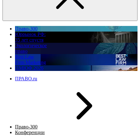
Право-300
Юррынок РФ:
35 лет спустя
Экологическое
право
Best Law
Firm Marketing
ПМЮФ 2026
ПРАВО.ru
Право-300
Конференции