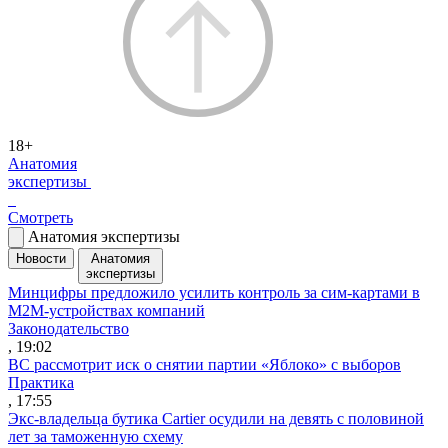
18+
Анатомия
экспертизы
Смотреть
Анатомия экспертизы
Новости
Анатомия
экспертизы
Минцифры предложило усилить контроль за сим-картами в
M2M-устройствах компаний
Законодательство
, 19:02
ВС рассмотрит иск о снятии партии «Яблоко» с выборов
Практика
, 17:55
Экс-владельца бутика Cartier осудили на девять с половиной
лет за таможенную схему