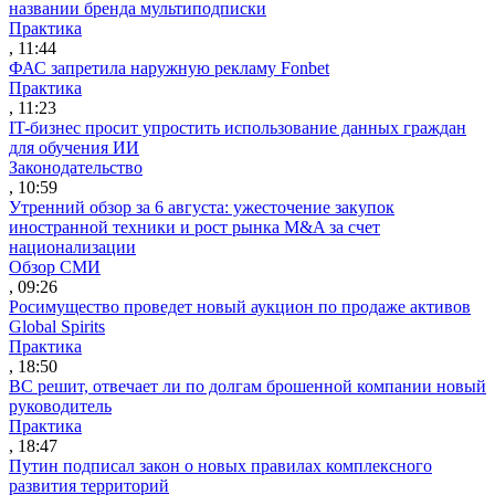
названии бренда мультиподписки
Практика
, 11:44
ФАС запретила наружную рекламу Fonbet
Практика
, 11:23
IT-бизнес просит упростить использование данных граждан
для обучения ИИ
Законодательство
, 10:59
Утренний обзор за 6 августа: ужесточение закупок
иностранной техники и рост рынка M&A за счет
национализации
Обзор СМИ
, 09:26
Росимущество проведет новый аукцион по продаже активов
Global Spirits
Практика
, 18:50
ВС решит, отвечает ли по долгам брошенной компании новый
руководитель
Практика
, 18:47
Путин подписал закон о новых правилах комплексного
развития территорий