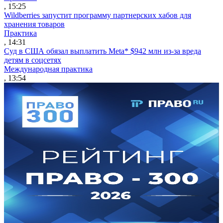
, 15:25
Wildberries запустит программу партнерских хабов для
хранения товаров
Практика
, 14:31
Суд в США обязал выплатить Meta* $942 млн из-за вреда
детям в соцсетях
Международная практика
, 13:54