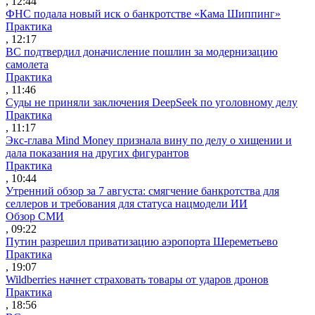
, 12:44
ФНС подала новый иск о банкротстве «Кама Шиппинг»
Практика
, 12:17
ВС подтвердил доначисление пошлин за модернизацию
самолета
Практика
, 11:46
Суды не приняли заключения DeepSeek по уголовному делу
Практика
, 11:17
Экс-глава Mind Money признала вину по делу о хищении и
дала показания на других фигурантов
Практика
, 10:44
Утренний обзор за 7 августа: смягчение банкротства для
селлеров и требования для статуса нацмодели ИИ
Обзор СМИ
, 09:22
Путин разрешил приватизацию аэропорта Шереметьево
Практика
, 19:07
Wildberries начнет страховать товары от ударов дронов
Практика
, 18:56