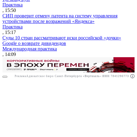
Практика
, 15:50
СИП проверит отмену патента на систему управления
устройствами после возражений «Яндекса»
Практика
, 15:17
Суды 10 стран рассматривают иски российской «дочки»
Google о возврате дивидендов
Международная практика
, 14:09
Реклама
Адвокатское бюро Санкт-Петербурга «Вертикаль» ИНН 7841290773
Реклама
АО"ПРАВО.РУ" ИНН: 7708095468