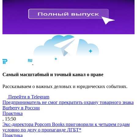
Cамый масштабный и точный канал о праве
Рассказываем о важных деловых и юридических событиях.
Перейти в Telegram
Предприниматель не смог прекратить охрану товарного знака
Burberry в России
Практика
, 15:50
Экс-директора Popcorn Books приговорили к четырем годам
условно по делу о пропаганде ЛГБТ*
Практика