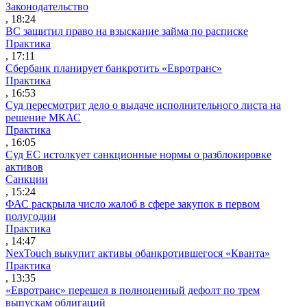
Законодательство
, 18:24
ВС защитил право на взыскание займа по расписке
Практика
, 17:11
Сбербанк планирует банкротить «Евротранс»
Практика
, 16:53
Суд пересмотрит дело о выдаче исполнительного листа на
решение МКАС
Практика
, 16:05
Суд ЕС истолкует санкционные нормы о разблокировке
активов
Санкции
, 15:24
ФАС раскрыла число жалоб в сфере закупок в первом
полугодии
Практика
, 14:47
NexTouch выкупит активы обанкротившегося «Кванта»
Практика
, 13:35
«Евротранс» перешел в полноценный дефолт по трем
выпускам облигаций