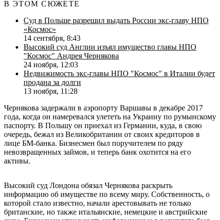
В ЭТОМ СЮЖЕТЕ
Суд в Польше разрешил выдать России экс-главу НПО
«Космос»
14 сентября, 8:43
Высокий суд Англии изъял имущество главы НПО
"Космос" Андрея Чернякова
24 ноября, 12:03
Недвижимость экс-главы НПО "Космос" в Италии будет
продана за долги
13 ноября, 11:28
Чернякова задержали в аэропорту Варшавы в декабре 2017
года, когда он намеревался улететь на Украину по румынскому
паспорту. В Польшу он приехал из Германии, куда, в свою
очередь, бежал из Великобритании от своих кредиторов в
лице БМ-банка. Бизнесмен был поручителем по ряду
невозвращенных займов, и теперь банк охотится на его
активы.
Высокий суд Лондона обязал Чернякова раскрыть
информацию об имуществе по всему миру. Собственность, о
которой стало известно, начали арестовывать не только
британские, но также итальянские, немецкие и австрийские