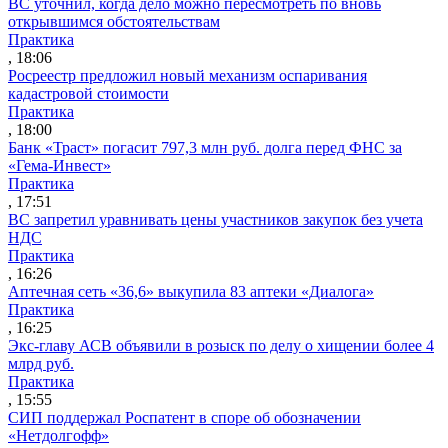
ВС уточнил, когда дело можно пересмотреть по вновь
открывшимся обстоятельствам
Практика
, 18:06
Росреестр предложил новый механизм оспаривания
кадастровой стоимости
Практика
, 18:00
Банк «Траст» погасит 797,3 млн руб. долга перед ФНС за
«Гема-Инвест»
Практика
, 17:51
ВС запретил уравнивать цены участников закупок без учета
НДС
Практика
, 16:26
Аптечная сеть «36,6» выкупила 83 аптеки «Диалога»
Практика
, 16:25
Экс-главу АСВ объявили в розыск по делу о хищении более 4
млрд руб.
Практика
, 15:55
СИП поддержал Роспатент в споре об обозначении
«Нетдолгофф»