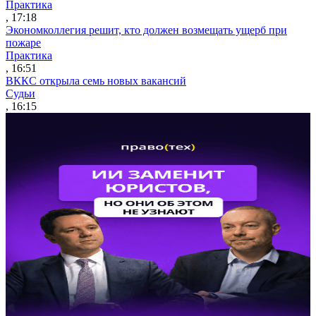
Практика
, 17:18
Экономколлегия решит, кто должен возмещать ущерб при
пожаре
Практика
, 16:51
ВККС открыла семь новых вакансий
Судьи
, 16:15