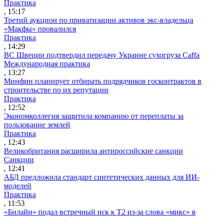
Практика
, 15:17
Третий аукцион по приватизации активов экс-владельца
«Макфы» провалился
Практика
, 14:29
ВС Швеции подтвердил передачу Украине сухогруза Caffa
Международная практика
, 13:27
Минфин планирует отбирать подрядчиков госконтрактов в
строительстве по их репутации
Практика
, 12:52
Экономколлегия защитила компанию от переплаты за
пользование землей
Практика
, 12:43
Великобритания расширила антироссийские санкции
Санкции
, 12:41
АБД предложила стандарт синтетических данных для ИИ-
моделей
Практика
, 11:53
«Билайн» подал встречный иск к Т2 из-за слова «микс» в