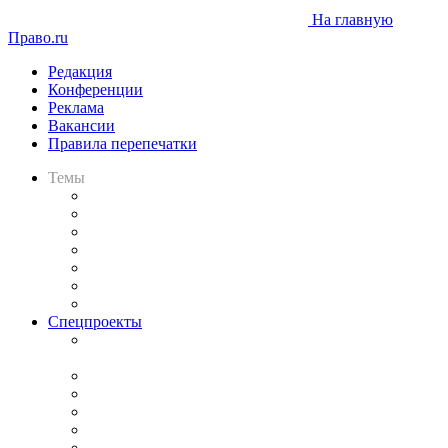
На главную
Право.ru
Редакция
Конференции
Реклама
Вакансии
Правила перепечатки
Темы
Практика
Законодательство
Процесс
Исследования
Рынок юридических услуг
Юридическое сообщество
Важнейшие правовые темы в прессе
Спецпроекты
Подкаст «В здравом уме
и твёрдой памяти»
Legal Design
Банкротная панорама
Советы для литигаторов
Сговоры на торгах
Авто