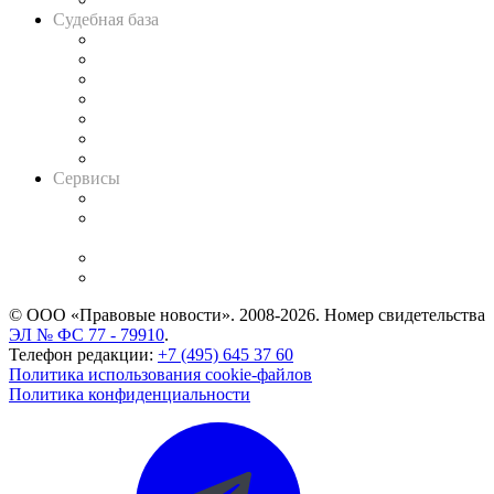
Судебная база
Картотека арбитражных дел
Решения арбитражных судов
Календарь рассмотрения арбитражных дел
Досье судей
Информация о судах
RSS лента новостей
Вакансии для юристов
Сервисы
Справочно-правовая система
Casebook: мониторинг дел
и компаний
Caselook: поиск и анализ практики
CASE.ONE: управление юридической службой
© ООО «Правовые новости». 2008-2026.
Номер свидетельства
ЭЛ № ФС 77 - 79910
.
Телефон редакции:
+7 (495) 645 37 60
Политика использования cookie-файлов
Политика конфиденциальности