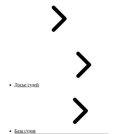
Досье судей
База судов