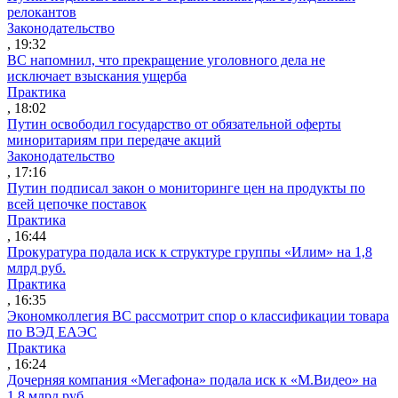
релокантов
Законодательство
, 19:32
ВС напомнил, что прекращение уголовного дела не
исключает взыскания ущерба
Практика
, 18:02
Путин освободил государство от обязательной оферты
миноритариям при передаче акций
Законодательство
, 17:16
Путин подписал закон о мониторинге цен на продукты по
всей цепочке поставок
Практика
, 16:44
Прокуратура подала иск к структуре группы «Илим» на 1,8
млрд руб.
Практика
, 16:35
Экономколлегия ВС рассмотрит спор о классификации товара
по ВЭД ЕАЭС
Практика
, 16:24
Дочерняя компания «Мегафона» подала иск к «М.Видео» на
1,8 млрд руб.