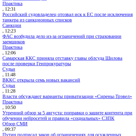
Практика
, 12:31
Российский судовладелец отозвал иск к ЕС после исключения
танкера из санкционных списков
Санкции
, 12:23
ФАС возбудила дело из-за ограничений при страховании
заемщиков
Практика
, 12:06
Самарская ККС приняла отставку главы облсуда Шилова
после проверки Генпрокуратуры
Судьи
, 11:48
ВККС открыла семь новых вакансий
Судьи
, 11:28
Власти обсуждают варианты приватизации «Сирены-Трэвел»
Практика
, 10:50
Утренний обзор за 5 августа: поправки о защите контента при
обучении нейросетей и правила «социальных» СЗПК
Обзор СМИ
, 09:37
Путин подписал закон об ограничениях для осужденных