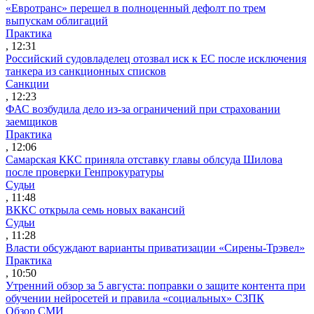
«Евротранс» перешел в полноценный дефолт по трем
выпускам облигаций
Практика
, 12:31
Российский судовладелец отозвал иск к ЕС после исключения
танкера из санкционных списков
Санкции
, 12:23
ФАС возбудила дело из-за ограничений при страховании
заемщиков
Практика
, 12:06
Самарская ККС приняла отставку главы облсуда Шилова
после проверки Генпрокуратуры
Судьи
, 11:48
ВККС открыла семь новых вакансий
Судьи
, 11:28
Власти обсуждают варианты приватизации «Сирены-Трэвел»
Практика
, 10:50
Утренний обзор за 5 августа: поправки о защите контента при
обучении нейросетей и правила «социальных» СЗПК
Обзор СМИ