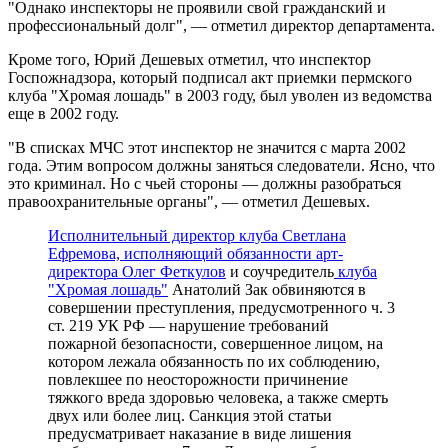
"Однако инспекторы не проявили свой гражданский и
профессиональный долг", — отметил директор департамента.
Кроме того, Юрий Дешевых отметил, что инспектор
Госпожнадзора, который подписал акт приемки пермского
клуба "Хромая лошадь" в 2003 году, был уволен из ведомства
еще в 2002 году.
"В списках МЧС этот инспектор не значится с марта 2002
года. Этим вопросом должны заняться следователи. Ясно, что
это криминал. Но с чьей стороны — должны разобраться
правоохранительные органы", — отметил Дешевых.
Исполнительный директор клуба Светлана
Ефремова, исполняющий обязанности арт-
директора Олег Феткулов
и соучредитель
клуба
"Хромая лошадь"
Анатолий Зак обвиняются в
совершении преступления, предусмотренного ч. 3
ст. 219 УК РФ — нарушение требований
пожарной безопасности, совершенное лицом, на
котором лежала обязанность по их соблюдению,
повлекшее по неосторожности причинение
тяжкого вреда здоровью человека, а также смерть
двух или более лиц. Санкция этой статьи
предусматривает наказание в виде лишения