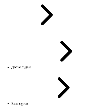
Досье судей
База судов