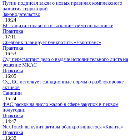
Путин подписал закон о новых правилах комплексного
развития территорий
Законодательство
, 18:24
ВС защитил право на взыскание займа по расписке
Практика
, 17:11
Сбербанк планирует банкротить «Евротранс»
Практика
, 16:53
Суд пересмотрит дело о выдаче исполнительного листа на
решение МКАС
Практика
, 16:05
Суд ЕС истолкует санкционные нормы о разблокировке
активов
Санкции
, 15:24
ФАС раскрыла число жалоб в сфере закупок в первом
полугодии
Практика
, 14:47
NexTouch выкупит активы обанкротившегося «Кванта»
Практика
, 13:35