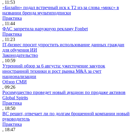
, 11:53
«Билайн» подал встречный иск к Т2 из-за слова «микс» в
названии бренда мультиподписки
Практика
, 11:44
ФАС запретила наружную рекламу Fonbet
Практика
, 11:23
IT-бизнес просит упростить использование данных граждан
для обучения ИИ
Законодательство
, 10:59
Утренний обзор за 6 августа: ужесточение закупок
иностранной техники и рост рынка M&A за счет
национализации
Обзор СМИ
, 09:26
Росимущество проведет новый аукцион по продаже активов
Global Spirits
Практика
, 18:50
ВС решит, отвечает ли по долгам брошенной компании новый
руководитель
Практика
, 18:47