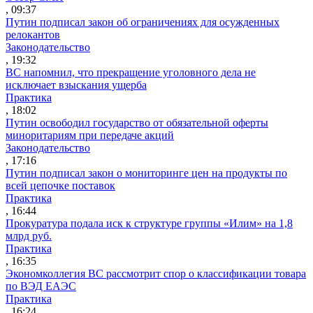
, 09:37
Путин подписал закон об ограничениях для осужденных
релокантов
Законодательство
, 19:32
ВС напомнил, что прекращение уголовного дела не
исключает взыскания ущерба
Практика
, 18:02
Путин освободил государство от обязательной оферты
миноритариям при передаче акций
Законодательство
, 17:16
Путин подписал закон о мониторинге цен на продукты по
всей цепочке поставок
Практика
, 16:44
Прокуратура подала иск к структуре группы «Илим» на 1,8
млрд руб.
Практика
, 16:35
Экономколлегия ВС рассмотрит спор о классификации товара
по ВЭД ЕАЭС
Практика
, 16:24