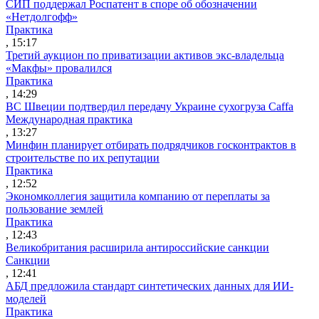
СИП поддержал Роспатент в споре об обозначении
«Нетдолгофф»
Практика
, 15:17
Третий аукцион по приватизации активов экс-владельца
«Макфы» провалился
Практика
, 14:29
ВС Швеции подтвердил передачу Украине сухогруза Caffa
Международная практика
, 13:27
Минфин планирует отбирать подрядчиков госконтрактов в
строительстве по их репутации
Практика
, 12:52
Экономколлегия защитила компанию от переплаты за
пользование землей
Практика
, 12:43
Великобритания расширила антироссийские санкции
Санкции
, 12:41
АБД предложила стандарт синтетических данных для ИИ-
моделей
Практика