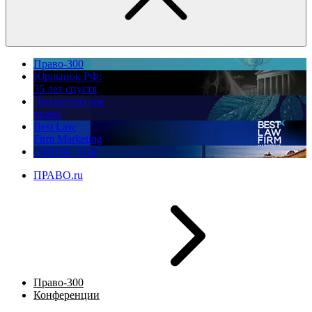
Право-300
Юррынок РФ:
35 лет спустя
Экологическое
право
Best Law
Firm Marketing
ПМЮФ 2026
ПРАВО.ru
Право-300
Конференции