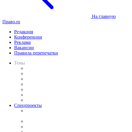
На главную
Право.ru
Редакция
Конференции
Реклама
Вакансии
Правила перепечатки
Темы
Практика
Законодательство
Процесс
Исследования
Рынок юридических услуг
Юридическое сообщество
Важнейшие правовые темы в прессе
Спецпроекты
Подкаст «В здравом уме
и твёрдой памяти»
Legal Design
Банкротная панорама
Советы для литигаторов