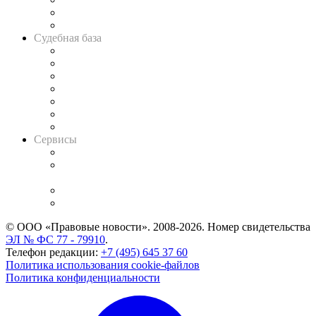
Сговоры на торгах
Авто
Судебная база
Картотека арбитражных дел
Решения арбитражных судов
Календарь рассмотрения арбитражных дел
Досье судей
Информация о судах
RSS лента новостей
Вакансии для юристов
Сервисы
Справочно-правовая система
Casebook: мониторинг дел
и компаний
Caselook: поиск и анализ практики
CASE.ONE: управление юридической службой
© ООО «Правовые новости». 2008-2026.
Номер свидетельства
ЭЛ № ФС 77 - 79910
.
Телефон редакции:
+7 (495) 645 37 60
Политика использования cookie-файлов
Политика конфиденциальности