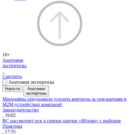
18+
Анатомия
экспертизы
Смотреть
Анатомия экспертизы
Новости
Анатомия
экспертизы
Минцифры предложило усилить контроль за сим-картами в
M2M-устройствах компаний
Законодательство
, 19:02
ВС рассмотрит иск о снятии партии «Яблоко» с выборов
Практика
, 17:55