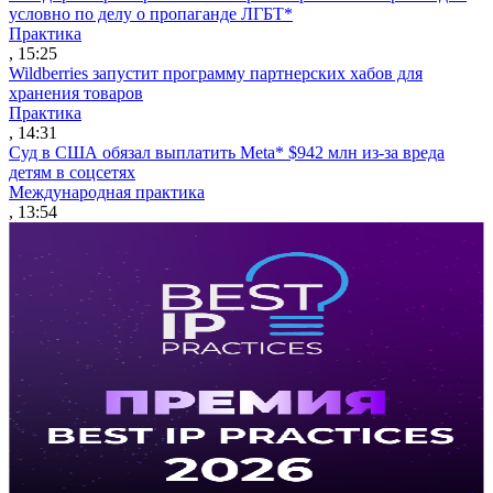
условно по делу о пропаганде ЛГБТ*
Практика
, 15:25
Wildberries запустит программу партнерских хабов для
хранения товаров
Практика
, 14:31
Суд в США обязал выплатить Meta* $942 млн из-за вреда
детям в соцсетях
Международная практика
, 13:54