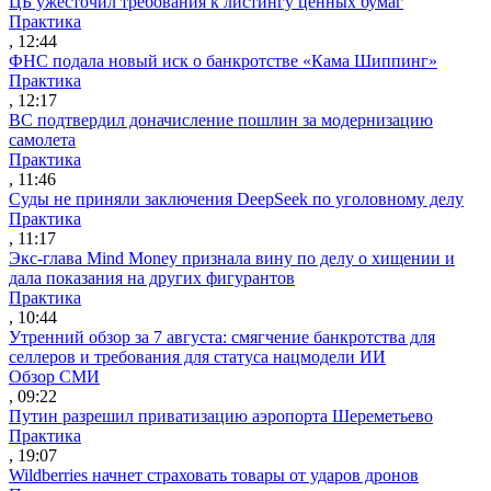
ЦБ ужесточил требования к листингу ценных бумаг
Практика
, 12:44
ФНС подала новый иск о банкротстве «Кама Шиппинг»
Практика
, 12:17
ВС подтвердил доначисление пошлин за модернизацию
самолета
Практика
, 11:46
Суды не приняли заключения DeepSeek по уголовному делу
Практика
, 11:17
Экс-глава Mind Money признала вину по делу о хищении и
дала показания на других фигурантов
Практика
, 10:44
Утренний обзор за 7 августа: смягчение банкротства для
селлеров и требования для статуса нацмодели ИИ
Обзор СМИ
, 09:22
Путин разрешил приватизацию аэропорта Шереметьево
Практика
, 19:07
Wildberries начнет страховать товары от ударов дронов