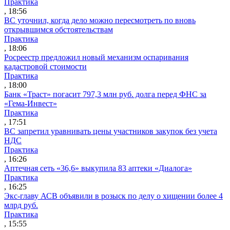
Практика
, 18:56
ВС уточнил, когда дело можно пересмотреть по вновь
открывшимся обстоятельствам
Практика
, 18:06
Росреестр предложил новый механизм оспаривания
кадастровой стоимости
Практика
, 18:00
Банк «Траст» погасит 797,3 млн руб. долга перед ФНС за
«Гема-Инвест»
Практика
, 17:51
ВС запретил уравнивать цены участников закупок без учета
НДС
Практика
, 16:26
Аптечная сеть «36,6» выкупила 83 аптеки «Диалога»
Практика
, 16:25
Экс-главу АСВ объявили в розыск по делу о хищении более 4
млрд руб.
Практика
, 15:55