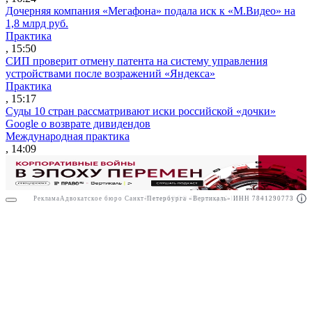
Дочерняя компания «Мегафона» подала иск к «М.Видео» на
1,8 млрд руб.
Практика
, 15:50
СИП проверит отмену патента на систему управления
устройствами после возражений «Яндекса»
Практика
, 15:17
Суды 10 стран рассматривают иски российской «дочки»
Google о возврате дивидендов
Международная практика
, 14:09
Реклама
Адвокатское бюро Санкт-Петербурга «Вертикаль» ИНН 7841290773
Реклама
ООО "Право.ру" ИНН: 7704835288