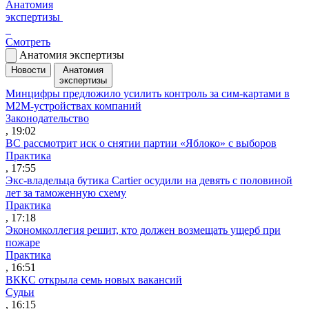
Анатомия
экспертизы
Смотреть
Анатомия экспертизы
Новости
Анатомия
экспертизы
Минцифры предложило усилить контроль за сим-картами в
M2M-устройствах компаний
Законодательство
, 19:02
ВС рассмотрит иск о снятии партии «Яблоко» с выборов
Практика
, 17:55
Экс-владельца бутика Cartier осудили на девять с половиной
лет за таможенную схему
Практика
, 17:18
Экономколлегия решит, кто должен возмещать ущерб при
пожаре
Практика
, 16:51
ВККС открыла семь новых вакансий
Судьи
, 16:15