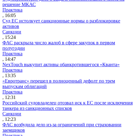
решение МКАС
Практика
, 16:05
Суд ЕС истолкует санкционные нормы о разблокировке
активов
Санкции
, 15:24
ФАС раскрыла число жалоб в сфере закупок в первом
полугодии
Практика
, 14:47
NexTouch выкупит активы обанкротившегося «Кванта»
Практика
, 13:35
«Евротранс» перешел в полноценный дефолт по трем
выпускам облигаций
Практика
, 12:31
Российский судовладелец отозвал иск к ЕС после исключения
танкера из санкционных списков
Санкции
, 12:23
ФАС возбудила дело из-за ограничений при страховании
заемщиков
Практика