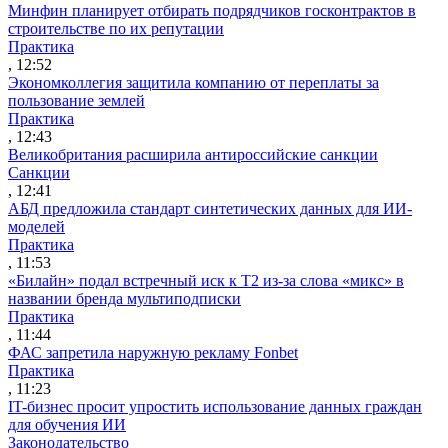
Минфин планирует отбирать подрядчиков госконтрактов в
строительстве по их репутации
Практика
, 12:52
Экономколлегия защитила компанию от переплаты за
пользование землей
Практика
, 12:43
Великобритания расширила антироссийские санкции
Санкции
, 12:41
АБД предложила стандарт синтетических данных для ИИ-
моделей
Практика
, 11:53
«Билайн» подал встречный иск к Т2 из-за слова «микс» в
названии бренда мультиподписки
Практика
, 11:44
ФАС запретила наружную рекламу Fonbet
Практика
, 11:23
IT-бизнес просит упростить использование данных граждан
для обучения ИИ
Законодательство