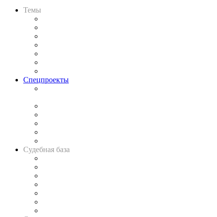
Темы
Практика
Законодательство
Процесс
Исследования
Рынок юридических услуг
Юридическое сообщество
Важнейшие правовые темы в прессе
Спецпроекты
Подкаст «В здравом уме
и твёрдой памяти»
Legal Design
Банкротная панорама
Советы для литигаторов
Сговоры на торгах
Авто
Судебная база
Картотека арбитражных дел
Решения арбитражных судов
Календарь рассмотрения арбитражных дел
Досье судей
Информация о судах
RSS лента новостей
Вакансии для юристов