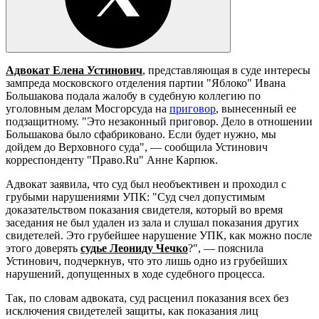
Адвокат Елена Устинович
, представляющая в суде интересы
зампреда московского отделения партии "Яблоко" Ивана
Большакова подала жалобу в судебную коллегию по
уголовным делам Мосгорсуда на
приговор
, вынесенный ее
подзащитному. "Это незаконный приговор. Дело в отношении
Большакова было сфабриковано. Если будет нужно, мы
дойдем до Верховного суда", — сообщила Устинович
корреспонденту "Право.Ru" Анне Карпюк.
Адвокат заявила, что суд был необъективен и проходил с
грубыми нарушениями УПК: "Суд счел допустимым
доказательством показания свидетеля, который во время
заседания не был удален из зала и слушал показания других
свидетелей. Это грубейшее нарушение УПК, как можно после
этого доверять
судье Леониду Чечко
?", — пояснила
Устинович, подчеркнув, что это лишь одно из грубейших
нарушений, допущенных в ходе судебного процесса.
Так, по словам адвоката, суд расценил показания всех без
исключения свидетелей защиты, как показания лиц