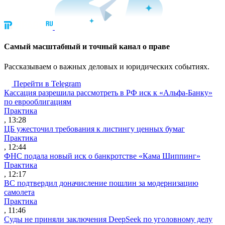
Cамый масштабный и точный канал о праве
Рассказываем о важных деловых и юридических событиях.
Перейти в Telegram
Кассация разрешила рассмотреть в РФ иск к «Альфа-Банку»
по еврооблигациям
Практика
, 13:28
ЦБ ужесточил требования к листингу ценных бумаг
Практика
, 12:44
ФНС подала новый иск о банкротстве «Кама Шиппинг»
Практика
, 12:17
ВС подтвердил доначисление пошлин за модернизацию
самолета
Практика
, 11:46
Суды не приняли заключения DeepSeek по уголовному делу