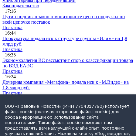
миноритариям при передаче акций
Законодательство
, 17:16
Путин подписал закон о мониторинге цен на продукты по
всей цепочке поставок
Практика
, 16:44
Прокуратура подала иск к структуре группы «Илим» на 1,8
млрд руб.
Практика
, 16:35
Экономколлегия ВС рассмотрит спор о классификации товара
по ВЭД ЕАЭС
Практика
, 16:24
Дочерняя компания «Мегафона» подала иск к «М.Видео» на
1,8 млрд руб.
Практика
, 15:50
СИП проверит отмену патента на систему управления
ООО «Правовые Новости» (ИНН 7704317790) использует
устройствами после возражений «Яндекса»
файлы cookie (включая сторонние файлы cookie) для
Практика
сбора информации об использовании сайта
, 15:17
посетителями. Такие файлы cookie помогают нам
Суды 10 стран рассматривают иски российской «дочки»
предоставлять вам наилучший онлайн-опыт, постоянно
Google о возврате дивидендов
улучшать наш веб-сайт. Нажав на кнопку «Подтвердить»,