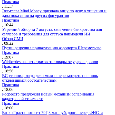
Практика
, 11:17
Экс-глава Mind Money признала вину по делу о хищении и
дала показания на других фигурантов
Практика
, 10:44
Утренний обзор за 7 августа: смягчение банкротства для
селлеров и требования для статуса нацмодели ИИ
Обзор СМИ
, 09:22
Путин разрешил приватизацию аэропорта Шереметьево
Практика
, 19:07
Wildberries начнет страховать товары от ударов дронов
Практика
, 18:56
ВС уточнил, когда дело можно пересмотреть по вновь
открывшимся обстоятельствам
Практика
, 18:06
Росреестр предложил новый механизм оспаривания
кадастровой стоимости
Практика
, 18:00
Банк «Траст» погасит 797,3 млн руб. долга перед ФНС за