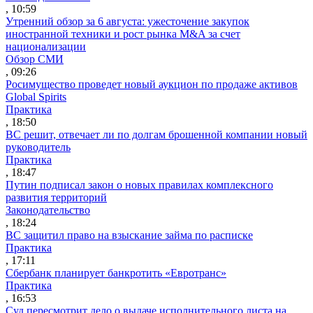
, 10:59
Утренний обзор за 6 августа: ужесточение закупок
иностранной техники и рост рынка M&A за счет
национализации
Обзор СМИ
, 09:26
Росимущество проведет новый аукцион по продаже активов
Global Spirits
Практика
, 18:50
ВС решит, отвечает ли по долгам брошенной компании новый
руководитель
Практика
, 18:47
Путин подписал закон о новых правилах комплексного
развития территорий
Законодательство
, 18:24
ВС защитил право на взыскание займа по расписке
Практика
, 17:11
Сбербанк планирует банкротить «Евротранс»
Практика
, 16:53
Суд пересмотрит дело о выдаче исполнительного листа на