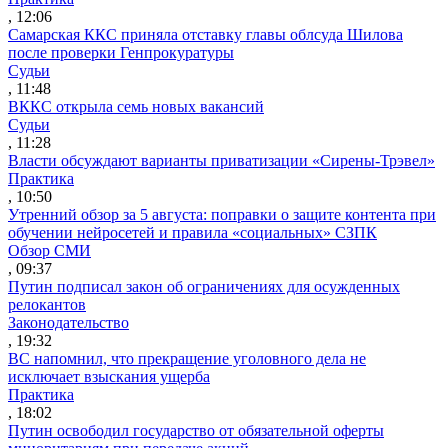
, 12:06
Самарская ККС приняла отставку главы облсуда Шилова
после проверки Генпрокуратуры
Судьи
, 11:48
ВККС открыла семь новых вакансий
Судьи
, 11:28
Власти обсуждают варианты приватизации «Сирены-Трэвел»
Практика
, 10:50
Утренний обзор за 5 августа: поправки о защите контента при
обучении нейросетей и правила «социальных» СЗПК
Обзор СМИ
, 09:37
Путин подписал закон об ограничениях для осужденных
релокантов
Законодательство
, 19:32
ВС напомнил, что прекращение уголовного дела не
исключает взыскания ущерба
Практика
, 18:02
Путин освободил государство от обязательной оферты