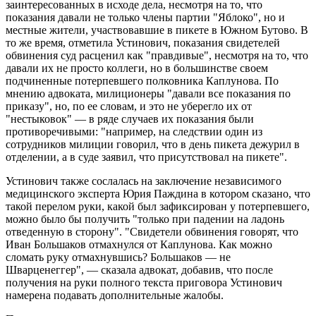
заинтересованных в исходе дела, несмотря на то, что
показания давали не только члены партии "Яблоко", но и
местные жители, участвовавшие в пикете в Южном Бутово. В
то же время, отметила Устинович, показания свидетелей
обвинения суд расценил как "правдивые", несмотря на то, что
давали их не просто коллеги, но в большинстве своем
подчиненные потерпевшего полковника Каплунова. По
мнению адвоката, милиционеры "давали все показания по
приказу", но, по ее словам, и это не уберегло их от
"нестыковок" — в ряде случаев их показания были
противоречивыми: "например, на следствии один из
сотрудников милиции говорил, что в день пикета дежурил в
отделении, а в суде заявил, что присутствовал на пикете".
Устинович также сослалась на заключение независимого
медицинского эксперта Юрия Паждина в котором сказано, что
такой перелом руки, какой был зафиксирован у потерпевшего,
можно было бы получить "только при падении на ладонь
отведенную в сторону". "Свидетели обвинения говорят, что
Иван Большаков отмахнулся от Каплунова. Как можно
сломать руку отмахнувшись? Большаков — не
Шварценеггер", — сказала адвокат, добавив, что после
получения на руки полного текста приговора Устинович
намерена подавать дополнительные жалобы.