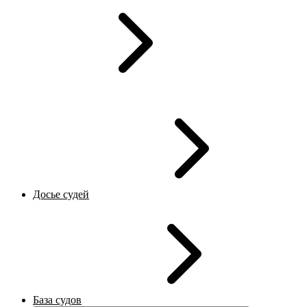
Досье судей
База судов