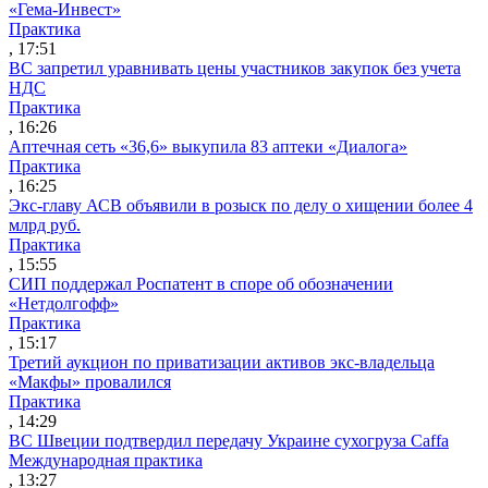
«Гема-Инвест»
Практика
, 17:51
ВС запретил уравнивать цены участников закупок без учета
НДС
Практика
, 16:26
Аптечная сеть «36,6» выкупила 83 аптеки «Диалога»
Практика
, 16:25
Экс-главу АСВ объявили в розыск по делу о хищении более 4
млрд руб.
Практика
, 15:55
СИП поддержал Роспатент в споре об обозначении
«Нетдолгофф»
Практика
, 15:17
Третий аукцион по приватизации активов экс-владельца
«Макфы» провалился
Практика
, 14:29
ВС Швеции подтвердил передачу Украине сухогруза Caffa
Международная практика
, 13:27