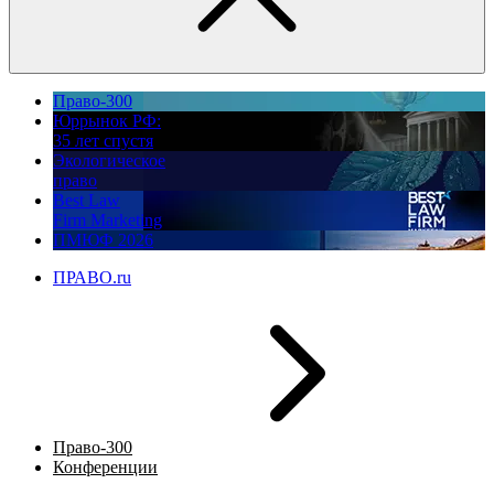
Право-300
Юррынок РФ:
35 лет спустя
Экологическое
право
Best Law
Firm Marketing
ПМЮФ 2026
ПРАВО.ru
Право-300
Конференции