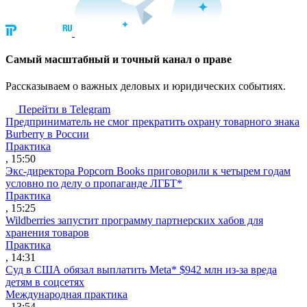
Cамый масштабный и точный канал о праве
Рассказываем о важных деловых и юридических событиях.
Перейти в Telegram
Предприниматель не смог прекратить охрану товарного знака
Burberry в России
Практика
, 15:50
Экс-директора Popcorn Books приговорили к четырем годам
условно по делу о пропаганде ЛГБТ*
Практика
, 15:25
Wildberries запустит программу партнерских хабов для
хранения товаров
Практика
, 14:31
Суд в США обязал выплатить Meta* $942 млн из-за вреда
детям в соцсетях
Международная практика
, 13:54