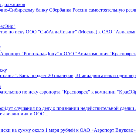
ы должников
очно-Сибирскому банку Сбербанка России самостоятельную реал
расЭйр"
ство по иску ООО "СибАвиаЛизинг" (Москва) к ОАО "Авиакомп
"
Аэропорт "Ростов-на-Дону" к ОАО "Авиакомпания "Красноярски
ажу
ранса". Банк продает 20 планеров, 31 авиадвигатель и один ве
я
тельство по иску аэропорта "Красноярск" к компании "КрасЭйр"
пройдут слушания по делу о признании недействительной сделк
е авиалинии» и ООО...
 иски на сумму около 1 млрд рублей к ОАО «Аэропорт Внуково»