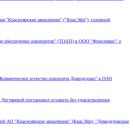
ия "Красноярские авиалинии" ("КрасЭйр"), головной
е обеспечение аэропортов" (ТОАП) и ООО "Финсервис" о
"Коммерческое агенство аэропорта Домодедово" к ОАО
Дегтяревой постановил оставить без удовлетворения
аний АО "Красноярские авиалинии" (КрасЭйр), "Домодедовские