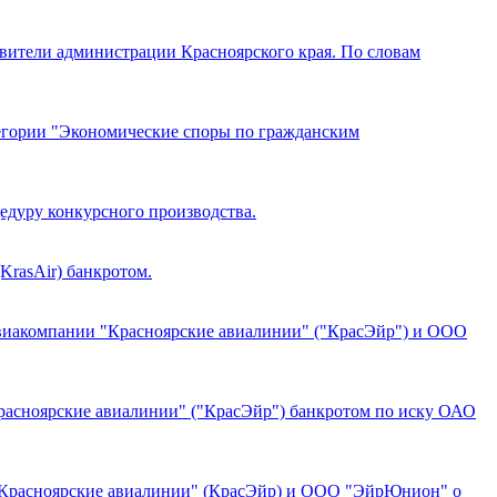
вители администрации Красноярского края. По словам
егории "Экономические споры по гражданским
дуру конкурсного производства.
rasAir) банкротом.
 авиакомпании "Красноярские авиалинии" ("КрасЭйр") и ООО
Красноярские авиалинии" ("КрасЭйр") банкротом по иску ОАО
 "Красноярские авиалинии" (КрасЭйр) и ООО "ЭйрЮнион" о