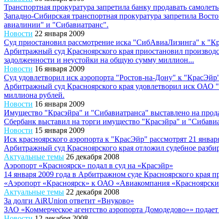
Транспортная прокуратура запретила банку продавать самолет
Западно-Сибирская транспортная прокуратура запретила Вост
авиалинии" и "Сибавиатранс".
Новости
22 января 2009
Суд приостановил рассмотрение иска "СибАвиаЛизинга" к "К
Арбитражный суд Красноярского края приостановил производ
задолженности и неустойки на общую сумму миллион...
Новости
16 января 2009
Суд удовлетворил иск аэропорта "Ростов-на-Дону" к "КрасЭйр
Арбитражный суд Красноярского края удовлетворил иск ОАО "
миллиона рублей.
Новости
16 января 2009
Имущество "Красэйра" и "Сибавиатранса" выставлено на прод
Сбербанк выставил на торги имущество "Красэйра" и "Сибавиат
Новости
15 января 2009
Иск красноярского аэропорта к "КрасЭйр" рассмотрят 21 январ
Арбитражный суд Красноярского края отложил судебное разбира
Актуальные темы
26 декабря 2008
Аэропорт «Красноярск» подал в суд на «Красэйр»
14 января 2009 года в Арбитражном суде Красноярского края 
«Аэропорт «Красноярск» к ОАО «Авиакомпания «Красноярски
Актуальные темы
22 декабря 2008
За долги AiRUnion ответит «Внуково»
ЗАО «Коммерческое агентство аэропорта Домодедово»» подает
Новости
12 декабря 2008