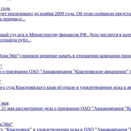
 года
т реализовано до ноября 2009 года. Об этом сообщили предста
 приема-п...
ный суд иск к Министерству финансов РФ. Дело числится в кат
ллиарда рубл...
расЭйр") приняли решение начать в отношении компании проце
а"
о о признании ОАО "Авиакомпания "Красноярские авиалинии" (K
"
о суда Красноярского края об отказе в удовлетворении иска к
 мая
а 21 мая рассмотрение дела о признании ОАО "Авиакомпания "
асЭйр"
рту "Красноярск" в удовлетворении иска к ОАО "Авиакомпания