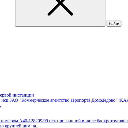
Найти
первой инстанции
 иск ЗАО "Коммерческое агентство аэропорта Домодедово" (КА
.
д номером А40-128209/09 иск признанной в июле банкротом ав
о крупнейшим на...