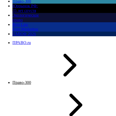
Право-300
Юррынок РФ:
35 лет спустя
Экологическое
право
Best Law
Firm Marketing
ПМЮФ 2026
ПРАВО.ru
Право-300