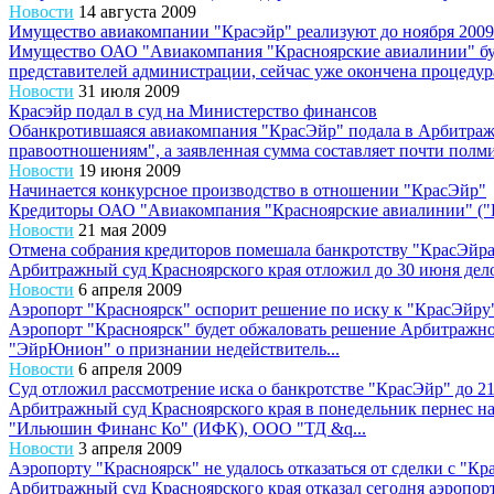
Новости
14 августа 2009
Имущество авиакомпании "Красэйр" реализуют до ноября 2009
Имущество ОАО "Авиакомпания "Красноярские авиалинии" буде
представителей администрации, сейчас уже окончена процедура
Новости
31 июля 2009
Красэйр подал в суд на Министерство финансов
Обанкротившаяся авиакомпания "КрасЭйр" подала в Арбитраж
правоотношениям", а заявленная сумма составляет почти полми
Новости
19 июня 2009
Начинается конкурсное производство в отношении "КрасЭйр"
Кредиторы ОАО "Авиакомпания "Красноярские авиалинии" ("К
Новости
21 мая 2009
Отмена собрания кредиторов помешала банкротству "КрасЭйр
Арбитражный суд Красноярского края отложил до 30 июня дел
Новости
6 апреля 2009
Аэропорт "Красноярск" оспорит решение по иску к "КрасЭйру
Аэропорт "Красноярск" будет обжаловать решение Арбитражног
"ЭйрЮнион" о признании недействитель...
Новости
6 апреля 2009
Суд отложил рассмотрение иска о банкротстве "КрасЭйр" до 21
Арбитражный суд Красноярского края в понедельник пернес н
"Ильюшин Финанс Ко" (ИФК), ООО "ТД &q...
Новости
3 апреля 2009
Аэропорту "Красноярск" не удалось отказаться от сделки с "Кр
Арбитражный суд Красноярского края отказал сегодня аэропо