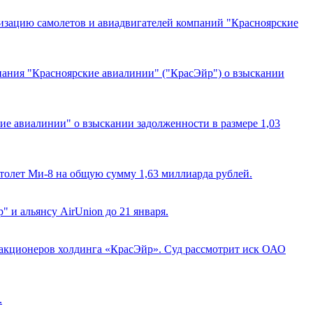
изацию самолетов и авиадвигателей компаний "Красноярские
ания "Красноярские авиалинии" ("КрасЭйр") о взыскании
е авиалинии" о взыскании задолженности в размере 1,03
ртолет Ми-8 на общую сумму 1,63 миллиарда рублей.
 и альянсу AirUnion до 21 января.
и акционеров холдинга «КрасЭйр». Суд рассмотрит иск ОАО
.