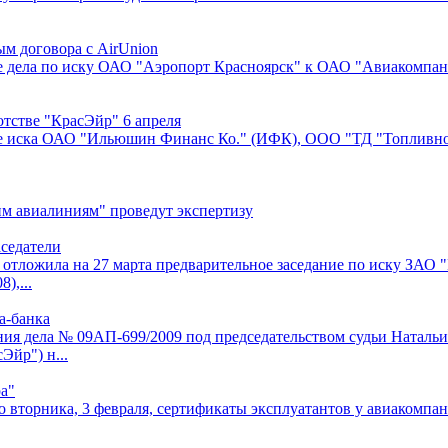
м договора с AirUnion
е дела по иску ОАО "Аэропорт Красноярск" к ОАО "Авиакомпан
тстве "КрасЭйр" 6 апреля
ие иска ОАО "Ильюшин Финанс Ко." (ИФК), ООО "ТД "Топливно
им авиалиниям" проведут экспертизу
седатели
отложила на 27 марта предварительное заседание по иску ЗАО 
),...
а-банка
я дела № 09АП-699/2009 под председательством судьи Натальи 
йр") н...
а"
о вторника, 3 февраля, сертификаты эксплуатантов у авиакомп