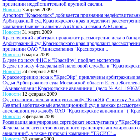
признании недействительной крупной сделки.
Новости
3 апреля 2009
Аэропорт "Красноярск" добивается признания недействительны
Арбитражный суд Красноярского края продолжит рассмотрени
компании бывшего альянса AirUnion, и самой AiRUnion...
Новости
31 марта 2009
Красноярский арбитраж продолжит рассмотрение иска о банкро
Арбитражный суд Красноярского края продолжит рассмотрен
признании ОАО "Авиакомпания "Красноярски...
Новости
6 марта 2009
В деле по иску ФНС к "Красэйру" пройдет экспертиза
В деле по иску Федеральной налоговой службы к "Красноярск
Новости
24 февраля 2009
К рассмотрению иска к "КрасЭйр" привлечены арбитражные за
Судья Арбитражного суда Московской области Елена Жоголева 
"Авиакомпания Красноярские авиалинии" (дело № А41-19362/08
Новости
12 февраля 2009
Суд отклонил апелляционную жалобу "КрасЭйр" по иску Альф
Девятый арбитражный апелляционный суд в рамках рассмотрени
апелляционную жалобу ОАО "Красноярские авиалинии" ("КрасЭ
Новости
3 февраля 2009
Росавиация аннулировала сертификат эксплуатанта у "КрасЭйр
Федеральное агентство воздушного транспорта аннулировало с
авиалинии", а также грузовой компании "ТЭСИС"...
Новости
30 января 2009