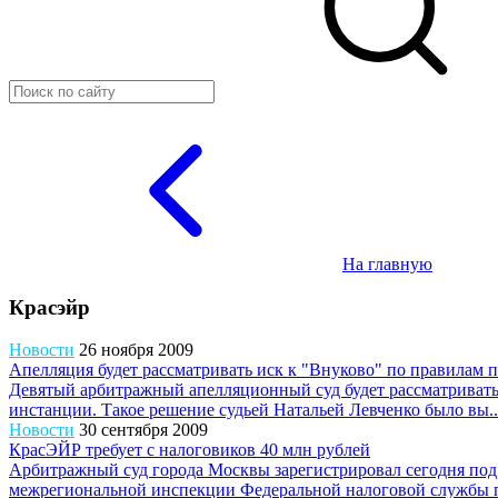
На главную
Красэйр
Новости
26 ноября 2009
Апелляция будет рассматривать иск к "Внуково" по правилам 
Девятый арбитражный апелляционный суд будет рассматривать
инстанции. Такое решение судьей Натальей Левченко было вы..
Новости
30 сентября 2009
КрасЭЙР требует с налоговиков 40 млн рублей
Арбитражный суд города Москвы зарегистрировал сегодня по
межрегиональной инспекции Федеральной налоговой службы п