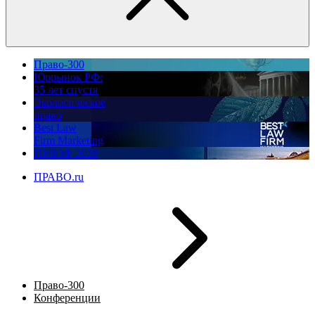
Право-300
Юррынок РФ:
35 лет спустя
Экологическое
право
Best Law
Firm Marketing
ПМЮФ 2026
ПРАВО.ru
Право-300
Конференции