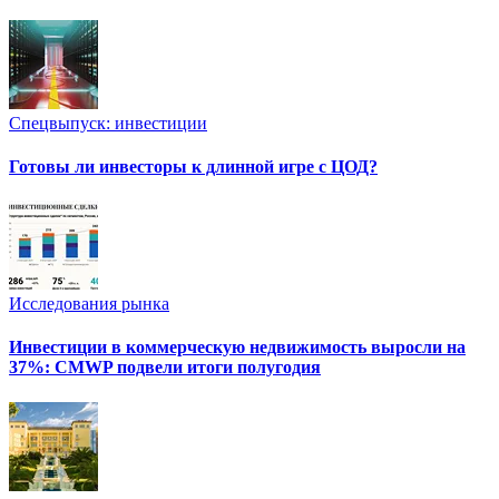
Спецвыпуск: инвестиции
Готовы ли инвесторы к длинной игре с ЦОД?
Исследования рынка
Инвестиции в коммерческую недвижимость выросли на
37%: CMWP подвели итоги полугодия