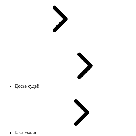
Досье судей
База судов