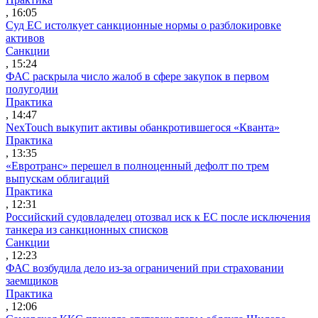
, 16:05
Суд ЕС истолкует санкционные нормы о разблокировке
активов
Санкции
, 15:24
ФАС раскрыла число жалоб в сфере закупок в первом
полугодии
Практика
, 14:47
NexTouch выкупит активы обанкротившегося «Кванта»
Практика
, 13:35
«Евротранс» перешел в полноценный дефолт по трем
выпускам облигаций
Практика
, 12:31
Российский судовладелец отозвал иск к ЕС после исключения
танкера из санкционных списков
Санкции
, 12:23
ФАС возбудила дело из-за ограничений при страховании
заемщиков
Практика
, 12:06