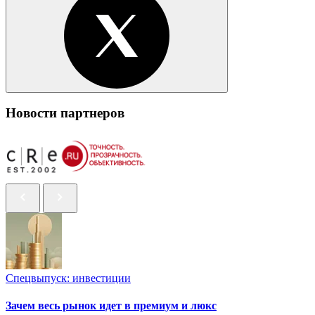
Новости партнеров
Спецвыпуск: инвестиции
Зачем весь рынок идет в премиум и люкс