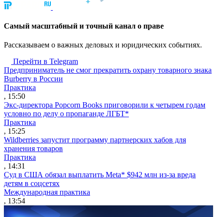
Cамый масштабный и точный канал о праве
Рассказываем о важных деловых и юридических событиях.
Перейти в Telegram
Предприниматель не смог прекратить охрану товарного знака
Burberry в России
Практика
, 15:50
Экс-директора Popcorn Books приговорили к четырем годам
условно по делу о пропаганде ЛГБТ*
Практика
, 15:25
Wildberries запустит программу партнерских хабов для
хранения товаров
Практика
, 14:31
Суд в США обязал выплатить Meta* $942 млн из-за вреда
детям в соцсетях
Международная практика
, 13:54