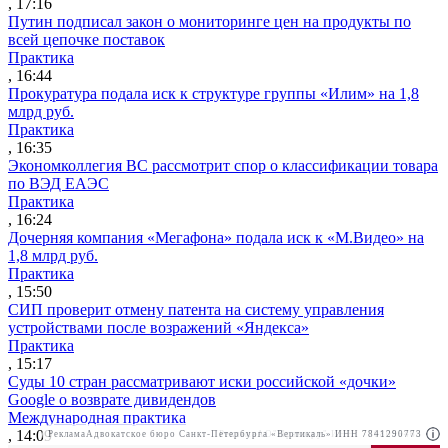
, 17:16
Путин подписал закон о мониторинге цен на продукты по
всей цепочке поставок
Практика
, 16:44
Прокуратура подала иск к структуре группы «Илим» на 1,8
млрд руб.
Практика
, 16:35
Экономколлегия ВС рассмотрит спор о классификации товара
по ВЭД ЕАЭС
Практика
, 16:24
Дочерняя компания «Мегафона» подала иск к «М.Видео» на
1,8 млрд руб.
Практика
, 15:50
СИП проверит отмену патента на систему управления
устройствами после возражений «Яндекса»
Практика
, 15:17
Суды 10 стран рассматривают иски российской «дочки»
Google о возврате дивидендов
Международная практика
, 14:09
Реклама
Адвокатское бюро Санкт-Петербурга «Вертикаль» ИНН 7841290773
Реклама
АО"Право.ру" ИНН: 7708095468