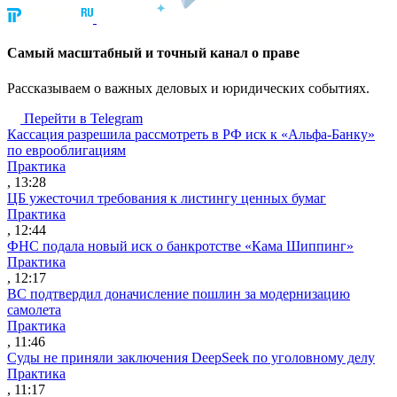
Cамый масштабный и точный канал о праве
Рассказываем о важных деловых и юридических событиях.
Перейти в Telegram
Кассация разрешила рассмотреть в РФ иск к «Альфа-Банку»
по еврооблигациям
Практика
, 13:28
ЦБ ужесточил требования к листингу ценных бумаг
Практика
, 12:44
ФНС подала новый иск о банкротстве «Кама Шиппинг»
Практика
, 12:17
ВС подтвердил доначисление пошлин за модернизацию
самолета
Практика
, 11:46
Суды не приняли заключения DeepSeek по уголовному делу
Практика
, 11:17