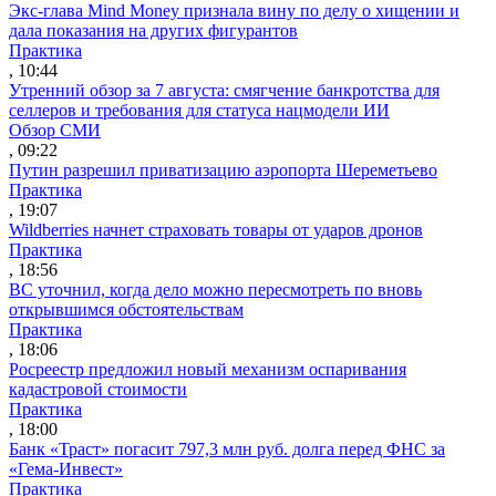
Экс-глава Mind Money признала вину по делу о хищении и
дала показания на других фигурантов
Практика
, 10:44
Утренний обзор за 7 августа: смягчение банкротства для
селлеров и требования для статуса нацмодели ИИ
Обзор СМИ
, 09:22
Путин разрешил приватизацию аэропорта Шереметьево
Практика
, 19:07
Wildberries начнет страховать товары от ударов дронов
Практика
, 18:56
ВС уточнил, когда дело можно пересмотреть по вновь
открывшимся обстоятельствам
Практика
, 18:06
Росреестр предложил новый механизм оспаривания
кадастровой стоимости
Практика
, 18:00
Банк «Траст» погасит 797,3 млн руб. долга перед ФНС за
«Гема-Инвест»
Практика