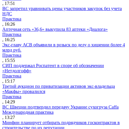
, 17:51
ВС запретил уравнивать цены участников закупок без учета
НДС
Практика
, 16:26
Аптечная сеть «36,6» выкупила 83 аптеки «Диалога»
Практика
, 16:25
Экс-главу АСВ объявили в розыск по делу о хищении более 4
млрд руб.
Практика
, 15:55
СИП поддержал Роспатент в споре об обозначении
«Нетдолгофф»
Практика
, 15:17
Третий аукцион по приватизации активов экс-владельца
«Макфы» провалился
Практика
, 14:29
ВС Швеции подтвердил передачу Украине сухогруза Caffa
Международная практика
, 13:27
Минфин планирует отбирать подрядчиков госконтрактов в
строительстве по их репутации