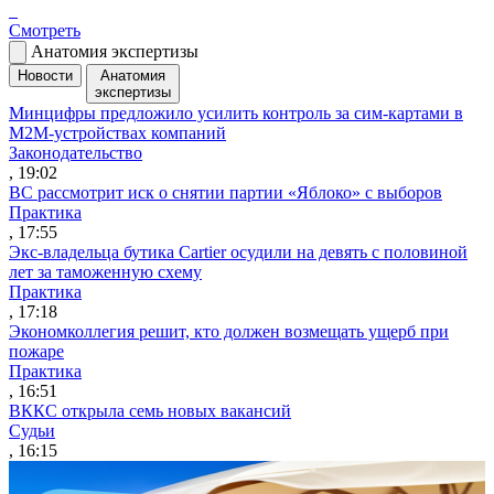
Смотреть
Анатомия экспертизы
Новости
Анатомия
экспертизы
Минцифры предложило усилить контроль за сим-картами в
M2M-устройствах компаний
Законодательство
, 19:02
ВС рассмотрит иск о снятии партии «Яблоко» с выборов
Практика
, 17:55
Экс-владельца бутика Cartier осудили на девять с половиной
лет за таможенную схему
Практика
, 17:18
Экономколлегия решит, кто должен возмещать ущерб при
пожаре
Практика
, 16:51
ВККС открыла семь новых вакансий
Судьи
, 16:15