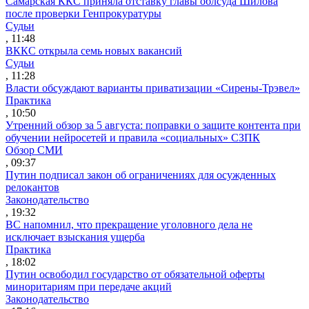
Самарская ККС приняла отставку главы облсуда Шилова
после проверки Генпрокуратуры
Судьи
, 11:48
ВККС открыла семь новых вакансий
Судьи
, 11:28
Власти обсуждают варианты приватизации «Сирены-Трэвел»
Практика
, 10:50
Утренний обзор за 5 августа: поправки о защите контента при
обучении нейросетей и правила «социальных» СЗПК
Обзор СМИ
, 09:37
Путин подписал закон об ограничениях для осужденных
релокантов
Законодательство
, 19:32
ВС напомнил, что прекращение уголовного дела не
исключает взыскания ущерба
Практика
, 18:02
Путин освободил государство от обязательной оферты
миноритариям при передаче акций
Законодательство