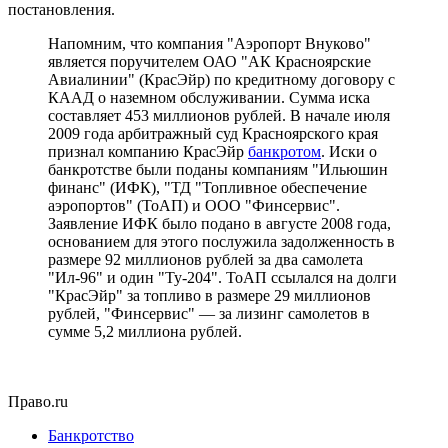
постановления.
Напомним, что компания "Аэропорт Внуково"
является поручителем ОАО "АК Красноярские
Авиалинии" (КрасЭйр) по кредитному договору с
КААД о наземном обслуживании. Сумма иска
составляет 453 миллионов рублей. В начале июля
2009 года арбитражный суд Красноярского края
признал компанию КрасЭйр
банкротом
. Иски о
банкротстве были поданы компаниям "Ильюшин
финанс" (ИФК), "ТД "Топливное обеспечение
аэропортов" (ТоАП) и ООО "Финсервис".
Заявление ИФК было подано в августе 2008 года,
основанием для этого послужила задолженность в
размере 92 миллионов рублей за два самолета
"Ил-96" и один "Ту-204". ТоАП ссылался на долги
"КрасЭйр" за топливо в размере 29 миллионов
рублей, "Финсервис" — за лизинг самолетов в
сумме 5,2 миллиона рублей.
Право.ru
Банкротство