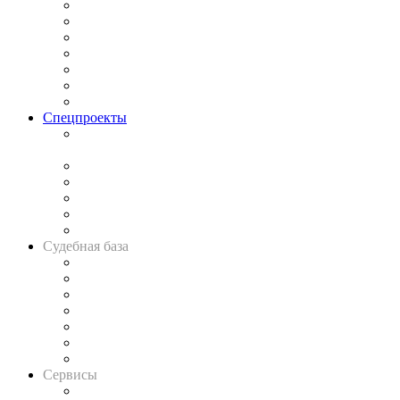
Практика
Законодательство
Процесс
Исследования
Рынок юридических услуг
Юридическое сообщество
Важнейшие правовые темы в прессе
Спецпроекты
Подкаст «В здравом уме
и твёрдой памяти»
Legal Design
Банкротная панорама
Советы для литигаторов
Сговоры на торгах
Авто
Судебная база
Картотека арбитражных дел
Решения арбитражных судов
Календарь рассмотрения арбитражных дел
Досье судей
Информация о судах
RSS лента новостей
Вакансии для юристов
Сервисы
Справочно-правовая система