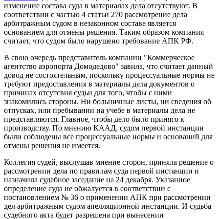
изменение состава суда в материалах дела отсутствуют. В
соответствии с частью 4 статьи 270 рассмотрение дела
арбитражным судом в незаконном составе является
основанием для отмены решения. Таким образом компания
считает, что судом было нарушено требование АПК РФ.
В свою очередь представитель компании "Коммерческое
агентство аэропорта Домодедово" завила, что считает данный
довод не состоятельным, поскольку процессуальные нормы не
требуют предоставления в материалы дела документов о
причинах отсутсвия судьи для того, чтобы с ними
знакомились стороны. Ни больничные листы, ни сведения об
отпусках, или пребывании на учебе в материалы дела не
представляются. Главное, чтобы дело было принято к
производству. По мнению КААД, судом первой инстанции
были соблюдены все процессуальные нормы и оснований для
отмены решения не имеется.
Коллегия судей, выслушав мнение сторон, приняла решение о
рассмотрении дела по правилам суда первой инстанции и
назначила судебное заседание на 24 декабря. Указанное
определение суда не обжалуется в соответствии с
постановлением № 36 о применении АПК при рассмотрении
дел арбитражным судом апелляционной инстанции. И судьба
судебного акта будет разрешена при вынесении