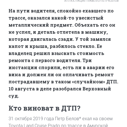
ИЛЛЮСТРАЦИЯ: ПРАВО.RU/ПЕТР КОЗЛОВ
На пути водителя, спокойно ехавшего по
трассе, оказался какой-то увесистый
металлический предмет. Объехать его он
не успел, и деталь отлетела в машину,
которая двигалась сзади. У той замялся
капот и крыша, разбилось стекло. Ее
владелец решил взыскать стоимость
ремонта с первого водителя. Три
инстанции спорили, есть ли в аварии его
вина и должен ли он оплачивать ремонт
пострадавшему в таком «случайном» ДТП.
10 августа в деле разобрался Верховный
суд.
Кто виноват в ДТП?
31 октября 2019 года Петр Белов* ехал на своем
Toyota Land Cruise Prado по трассе в Амурской