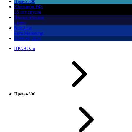
Право-300
Юррынок РФ:
35 лет спустя
Экологическое
право
Best Law
Firm Marketing
ПМЮФ 2026
ПРАВО.ru
Право-300