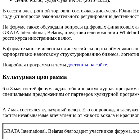
Денис Колос, судья Суда ЕАЭС (2015–2023).
В сессии электронной торговли состоялась дискуссия Юлии Нико
году (от вопросов законодательного регулирования деятельнос
На форуме также обсуждали вопросы цифровых финансовых ак
GRATA International, Belarus, представители компании White
росте курса иностранных валют.
В формате многочисленных дискуссий эксперты обменялись опы
корпоративно-налоговому структурированию бизнеса, логисти
Подробная программа и темы
доступны на сайте
.
Культурная программа
6 и 8 мая гостей форума ждала обширная культурная программа
специальным предложениям от партнеров культурной програм
А 7 мая состоялся культурный вечер. Его сопровождал заслуж
гостям незабываемые впечатления от живого вокала и красивог
GRATA International, Belarus благодарит участников форума, э