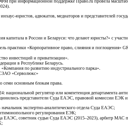
дом ЮФМ при информационной поддержке Право.ru провела масшт
024).
 инхаус-юристов, адвокатов, медиаторов и представителей госуд
я капитала в России и Беларуси: что делают юристы?» с участи
ь практики «Корпоративное право, слияния и поглощения» GRATA
ство инвестиций и приватизации».
дерации в Республике Беларусь.
О «Компания по развитию индустриального парка».
я СЗАО «Серволюкс»
о семи основным блокам права.
: национальной регулятор или компетенция департамента анти
оединились представители Суда ЕАЭС, правовой комиссии ЕЭК 
— начальник экспертно-аналитического отдела Суда ЕАЭС;
 антимонопольного регулирования ЕЭК;
уда ЕАЭС, советник судьи Суда ЕАЭС (2015–2023), арбитр МАС 
К;