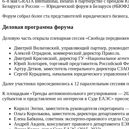
6–8 мая GRATA International, Belarus в партнерстве с брен
Беларуси и России — Юридический форум в Беларуси (#БЮФ2
Форум собрал более ста представителей юридического бизнеса,
Деловая программа форума
Деловую часть открыла пленарная сессия «Свобода передвижени
Дмитрий Вильтовский, управляющий партнер, руководител
Алексей Отраднов, коммерческий директор Право.ru.
Дмитрий Красовский, директор ГУ «Национальное агент
Юрий Золотарев, торговый представитель Российской Фе
Артур Детков, заместитель генерального директора СЗА
Сергей Курадовец, начальник юридического управлени
Далее участники присоединились к 12 параллельным сессиям п
К площадкам «Тренды антимонопольного регулирования — 2024
субъектов и представление их интересов в Суде ЕАЭС» прис
Кирилл Энтин, заместитель руководителя секретариата 
Ольга Королькова, заместитель директора департамента
Елена Бабкина, советник экспертно-правового отдела С
Андрей Авдеев, консультант правового департамента ЕЭ