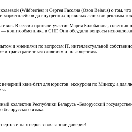
лаевой (Wildberries) и Сергея Гасояна (Ozon Belarus) о том, ч
ти маркетплейсов до внутренних правовых аспектов рекламы тов
тивов. В сессии приняли участие Мария Болобанова, советник 
bird — криптообменника в СНГ. Они обсудили вопросы использо
том и мнениями по вопросам IT, интеллектуальной собственнос
ке и трансграничным слияниям и поглощениям.
: вечерний квиз-батл для юристов, экскурсия по Минску, а для 
мы.
енный коллектив Республики Беларусь «Белорусский государств
о белорусского языка.
кспертов и партнеров за оказанное доверие!