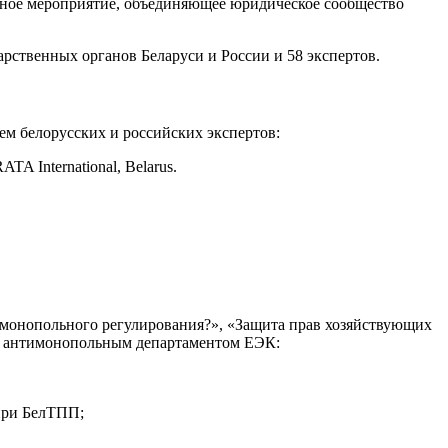
абное мероприятие, объединяющее юридическое сообщество
арственных органов Беларуси и России и 58 экспертов.
ем белорусских и российских экспертов:
 International, Belarus.
монопольного регулирования?», «Защита прав хозяйствующих
и антимонопольным департаментом ЕЭК:
при БелТПП;