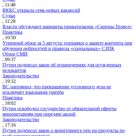
, 11:48
ВККС открыла семь новых вакансий
Судьи
, 11:28
Власти обсуждают варианты приватизации «Сирены-Трэвел»
Практика
, 10:50
Утренний обзор за 5 августа: поправки о защите контента при
обучении нейросетей и правила «социальных» СЗПК
Обзор СМИ
, 09:37
Путин подписал закон об ограничениях для осужденных
релокантов
Законодательство
, 19:32
ВС напомнил, что прекращение уголовного дела не
исключает взыскания ущерба
Практика
, 18:02
Путин освободил государство от обязательной оферты
миноритариям при передаче акций
Законодательство
, 17:16
Путин подписал закон о мониторинге цен на продукты по
всей цепочке поставок