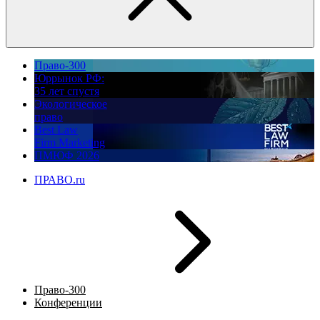
Право-300
Юррынок РФ:
35 лет спустя
Экологическое
право
Best Law
Firm Marketing
ПМЮФ 2026
ПРАВО.ru
Право-300
Конференции