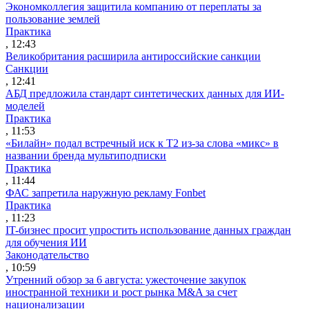
Экономколлегия защитила компанию от переплаты за
пользование землей
Практика
, 12:43
Великобритания расширила антироссийские санкции
Санкции
, 12:41
АБД предложила стандарт синтетических данных для ИИ-
моделей
Практика
, 11:53
«Билайн» подал встречный иск к Т2 из-за слова «микс» в
названии бренда мультиподписки
Практика
, 11:44
ФАС запретила наружную рекламу Fonbet
Практика
, 11:23
IT-бизнес просит упростить использование данных граждан
для обучения ИИ
Законодательство
, 10:59
Утренний обзор за 6 августа: ужесточение закупок
иностранной техники и рост рынка M&A за счет
национализации