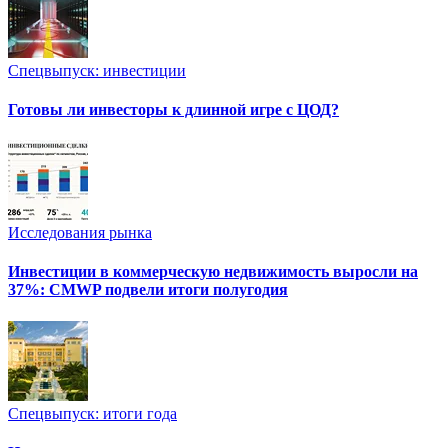
Спецвыпуск: инвестиции
Готовы ли инвесторы к длинной игре с ЦОД?
Исследования рынка
Инвестиции в коммерческую недвижимость выросли на
37%: CMWP подвели итоги полугодия
Спецвыпуск: итоги года