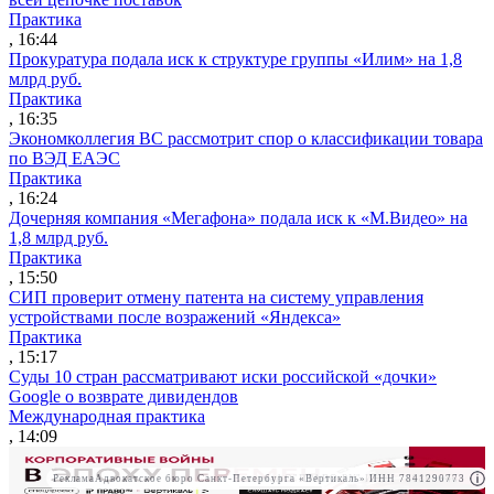
Практика
, 16:44
Прокуратура подала иск к структуре группы «Илим» на 1,8
млрд руб.
Практика
, 16:35
Экономколлегия ВС рассмотрит спор о классификации товара
по ВЭД ЕАЭС
Практика
, 16:24
Дочерняя компания «Мегафона» подала иск к «М.Видео» на
1,8 млрд руб.
Практика
, 15:50
СИП проверит отмену патента на систему управления
устройствами после возражений «Яндекса»
Практика
, 15:17
Суды 10 стран рассматривают иски российской «дочки»
Google о возврате дивидендов
Международная практика
, 14:09
Реклама
Адвокатское бюро Санкт-Петербурга «Вертикаль» ИНН 7841290773
Реклама
АО"ПРАВО.РУ" ИНН: 7708095468