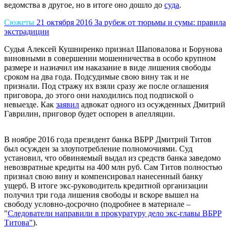
ведомства в другое, но в итоге оно дошло до
суда
.
Сюжеты
21 октября 2016
За рубеж от тюрьмы и сумы: правила
экстрадиции
Судья Алексей Кушниренко признал Шаповалова и Борунова
виновными в совершении мошенничества в особо крупном
размере и назначил им наказание в виде лишения свободы
сроком на два года. Подсудимые свою вину так и не
признали. Под стражу их взяли сразу же после оглашения
приговора, до этого они находились под подпиской о
невыезде. Как
заявил
адвокат одного из осужденных Дмитрий
Гаврилин, приговор будет оспорен в апелляции.
В ноябре 2016 года президент банка ВБРР Дмитрий Титов
был осужден за злоупотребление полномочиями. Суд
установил, что обвиняемый выдал из средств банка заведомо
невозвратные кредиты на 400 млн руб. Сам Титов полностью
признал свою вину и компенсировал нанесенный банку
ущерб. В итоге экс-руководитель кредитной организации
получил три года лишения свободы и вскоре вышел на
свободу условно-досрочно (подробнее в материале –
"
Следователи направили в прокуратуру дело экс-главы ВБРР
Титова"
).