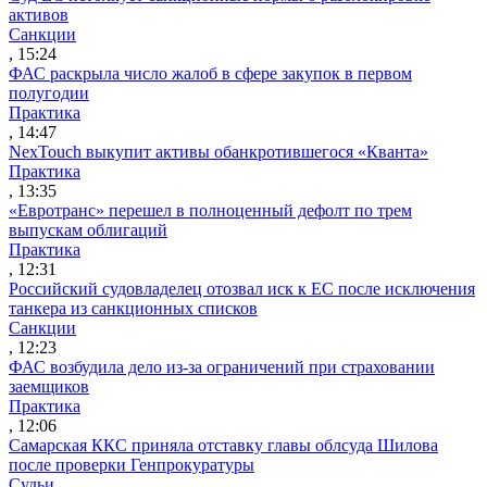
активов
Санкции
, 15:24
ФАС раскрыла число жалоб в сфере закупок в первом
полугодии
Практика
, 14:47
NexTouch выкупит активы обанкротившегося «Кванта»
Практика
, 13:35
«Евротранс» перешел в полноценный дефолт по трем
выпускам облигаций
Практика
, 12:31
Российский судовладелец отозвал иск к ЕС после исключения
танкера из санкционных списков
Санкции
, 12:23
ФАС возбудила дело из-за ограничений при страховании
заемщиков
Практика
, 12:06
Самарская ККС приняла отставку главы облсуда Шилова
после проверки Генпрокуратуры
Судьи