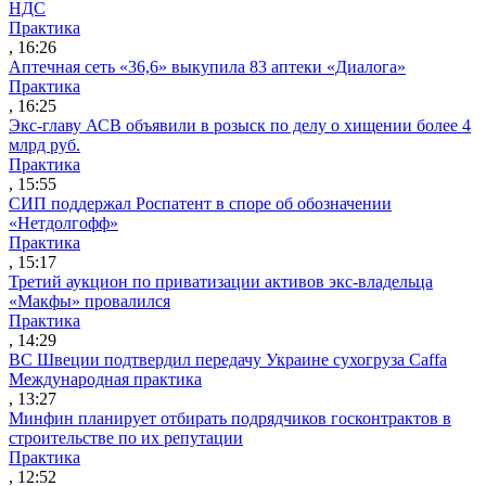
НДС
Практика
, 16:26
Аптечная сеть «36,6» выкупила 83 аптеки «Диалога»
Практика
, 16:25
Экс-главу АСВ объявили в розыск по делу о хищении более 4
млрд руб.
Практика
, 15:55
СИП поддержал Роспатент в споре об обозначении
«Нетдолгофф»
Практика
, 15:17
Третий аукцион по приватизации активов экс-владельца
«Макфы» провалился
Практика
, 14:29
ВС Швеции подтвердил передачу Украине сухогруза Caffa
Международная практика
, 13:27
Минфин планирует отбирать подрядчиков госконтрактов в
строительстве по их репутации
Практика
, 12:52