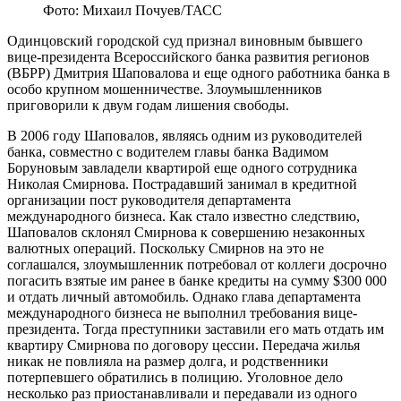
Фото: Михаил Почуев/ТАСС
Одинцовский городской суд признал виновным бывшего
вице-президента Всероссийского банка развития регионов
(ВБРР) Дмитрия Шаповалова и еще одного работника банка в
особо крупном мошенничестве. Злоумышленников
приговорили к двум годам лишения свободы.
В 2006 году Шаповалов, являясь одним из руководителей
банка, совместно с водителем главы банка Вадимом
Боруновым завладели квартирой еще одного сотрудника
Николая Смирнова. Пострадавший занимал в кредитной
организации пост руководителя департамента
международного бизнеса. Как стало известно следствию,
Шаповалов склонял Смирнова к совершению незаконных
валютных операций. Поскольку Смирнов на это не
соглашался, злоумышленник потребовал от коллеги досрочно
погасить взятые им ранее в банке кредиты на сумму $300 000
и отдать личный автомобиль. Однако глава департамента
международного бизнеса не выполнил требования вице-
президента. Тогда преступники заставили его мать отдать им
квартиру Смирнова по договору цессии.
Передача жилья
никак не повлияла на размер долга, и родственники
потерпевшего обратились в полицию. Уголовное дело
несколько раз приостанавливали и передавали из одного