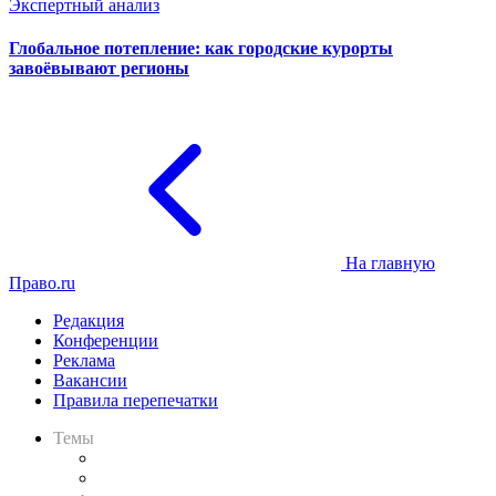
Экспертный анализ
Глобальное потепление: как городские курорты
завоёвывают регионы
На главную
Право.ru
Редакция
Конференции
Реклама
Вакансии
Правила перепечатки
Темы
Практика
Законодательство