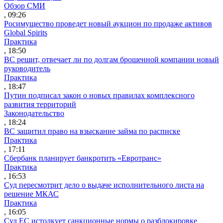
Обзор СМИ
, 09:26
Росимущество проведет новый аукцион по продаже активов
Global Spirits
Практика
, 18:50
ВС решит, отвечает ли по долгам брошенной компании новый
руководитель
Практика
, 18:47
Путин подписал закон о новых правилах комплексного
развития территорий
Законодательство
, 18:24
ВС защитил право на взыскание займа по расписке
Практика
, 17:11
Сбербанк планирует банкротить «Евротранс»
Практика
, 16:53
Суд пересмотрит дело о выдаче исполнительного листа на
решение МКАС
Практика
, 16:05
Суд ЕС истолкует санкционные нормы о разблокировке