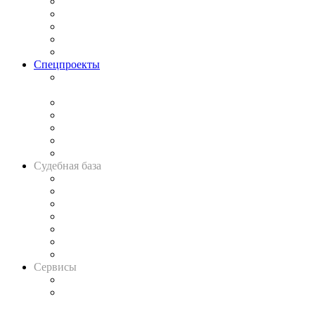
Процесс
Исследования
Рынок юридических услуг
Юридическое сообщество
Важнейшие правовые темы в прессе
Спецпроекты
Подкаст «В здравом уме
и твёрдой памяти»
Legal Design
Банкротная панорама
Советы для литигаторов
Сговоры на торгах
Авто
Судебная база
Картотека арбитражных дел
Решения арбитражных судов
Календарь рассмотрения арбитражных дел
Досье судей
Информация о судах
RSS лента новостей
Вакансии для юристов
Сервисы
Справочно-правовая система
Casebook: мониторинг дел
и компаний