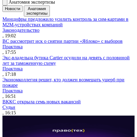
Анатомия экспертизы
Новости
Анатомия
экспертизы
Минцифры предложило усилить контроль за сим-картами в
M2M-устройствах компаний
Законодательство
, 19:02
ВС рассмотрит иск о снятии партии «Яблоко» с выборов
Практика
, 17:55
Экс-владельца бутика Cartier осудили на девять с половиной
лет за таможенную схему
Практика
, 17:18
Экономколлегия решит, кто должен возмещать ущерб при
пожаре
Практика
, 16:51
ВККС открыла семь новых вакансий
Судьи
, 16:15