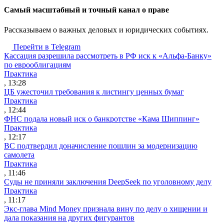
Cамый масштабный и точный канал о праве
Рассказываем о важных деловых и юридических событиях.
Перейти в Telegram
Кассация разрешила рассмотреть в РФ иск к «Альфа-Банку»
по еврооблигациям
Практика
, 13:28
ЦБ ужесточил требования к листингу ценных бумаг
Практика
, 12:44
ФНС подала новый иск о банкротстве «Кама Шиппинг»
Практика
, 12:17
ВС подтвердил доначисление пошлин за модернизацию
самолета
Практика
, 11:46
Суды не приняли заключения DeepSeek по уголовному делу
Практика
, 11:17
Экс-глава Mind Money признала вину по делу о хищении и
дала показания на других фигурантов