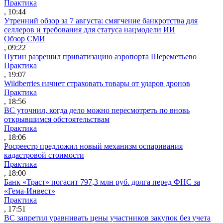
Практика
, 10:44
Утренний обзор за 7 августа: смягчение банкротства для
селлеров и требования для статуса нацмодели ИИ
Обзор СМИ
, 09:22
Путин разрешил приватизацию аэропорта Шереметьево
Практика
, 19:07
Wildberries начнет страховать товары от ударов дронов
Практика
, 18:56
ВС уточнил, когда дело можно пересмотреть по вновь
открывшимся обстоятельствам
Практика
, 18:06
Росреестр предложил новый механизм оспаривания
кадастровой стоимости
Практика
, 18:00
Банк «Траст» погасит 797,3 млн руб. долга перед ФНС за
«Гема-Инвест»
Практика
, 17:51
ВС запретил уравнивать цены участников закупок без учета