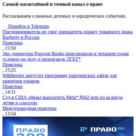
Cамый масштабный и точный канал о праве
Рассказываем о важных деловых и юридических событиях.
Перейти в Telegram
Предприниматель не смог прекратить охрану товарного знака
Burberry в России
Практика
, 15:50
Экс-директора Popcorn Books приговорили к четырем годам
условно по делу о пропаганде ЛГБТ*
Практика
, 15:25
Wildberries запустит программу партнерских хабов для
хранения товаров
Практика
, 14:31
Суд в США обязал выплатить Meta* $942 млн из-за вреда
детям в соцсетях
Международная практика
, 13:54