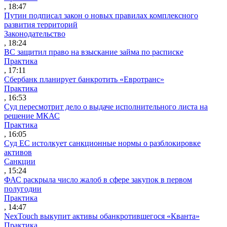
, 18:47
Путин подписал закон о новых правилах комплексного
развития территорий
Законодательство
, 18:24
ВС защитил право на взыскание займа по расписке
Практика
, 17:11
Сбербанк планирует банкротить «Евротранс»
Практика
, 16:53
Суд пересмотрит дело о выдаче исполнительного листа на
решение МКАС
Практика
, 16:05
Суд ЕС истолкует санкционные нормы о разблокировке
активов
Санкции
, 15:24
ФАС раскрыла число жалоб в сфере закупок в первом
полугодии
Практика
, 14:47
NexTouch выкупит активы обанкротившегося «Кванта»
Практика