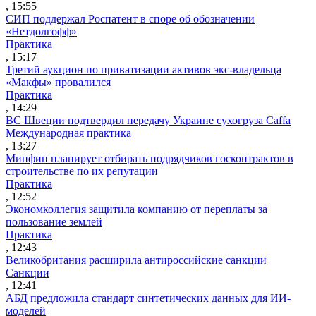
, 15:55
СИП поддержал Роспатент в споре об обозначении
«Нетдолгофф»
Практика
, 15:17
Третий аукцион по приватизации активов экс-владельца
«Макфы» провалился
Практика
, 14:29
ВС Швеции подтвердил передачу Украине сухогруза Caffa
Международная практика
, 13:27
Минфин планирует отбирать подрядчиков госконтрактов в
строительстве по их репутации
Практика
, 12:52
Экономколлегия защитила компанию от переплаты за
пользование землей
Практика
, 12:43
Великобритания расширила антироссийские санкции
Санкции
, 12:41
АБД предложила стандарт синтетических данных для ИИ-
моделей