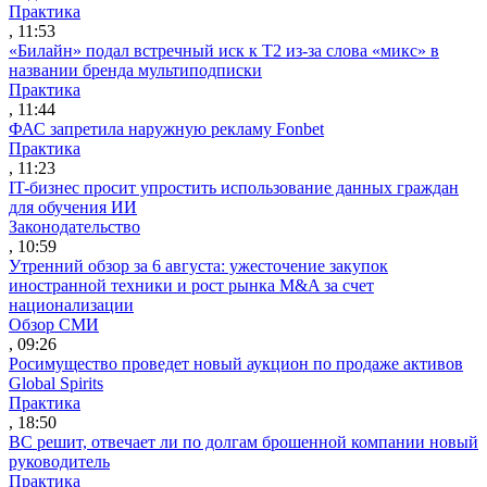
Практика
, 11:53
«Билайн» подал встречный иск к Т2 из-за слова «микс» в
названии бренда мультиподписки
Практика
, 11:44
ФАС запретила наружную рекламу Fonbet
Практика
, 11:23
IT-бизнес просит упростить использование данных граждан
для обучения ИИ
Законодательство
, 10:59
Утренний обзор за 6 августа: ужесточение закупок
иностранной техники и рост рынка M&A за счет
национализации
Обзор СМИ
, 09:26
Росимущество проведет новый аукцион по продаже активов
Global Spirits
Практика
, 18:50
ВС решит, отвечает ли по долгам брошенной компании новый
руководитель
Практика