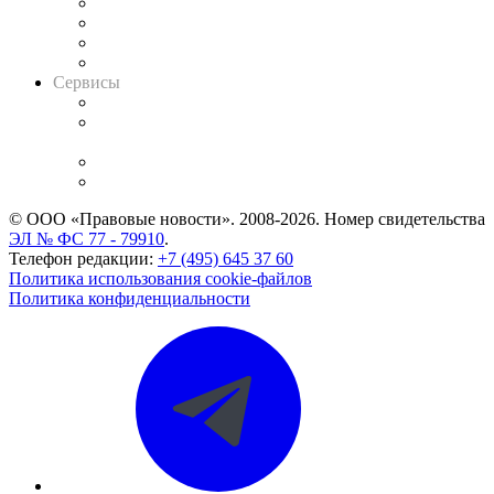
Досье судей
Информация о судах
RSS лента новостей
Вакансии для юристов
Сервисы
Справочно-правовая система
Casebook: мониторинг дел
и компаний
Caselook: поиск и анализ практики
CASE.ONE: управление юридической службой
© ООО «Правовые новости». 2008-2026.
Номер свидетельства
ЭЛ № ФС 77 - 79910
.
Телефон редакции:
+7 (495) 645 37 60
Политика использования cookie-файлов
Политика конфиденциальности