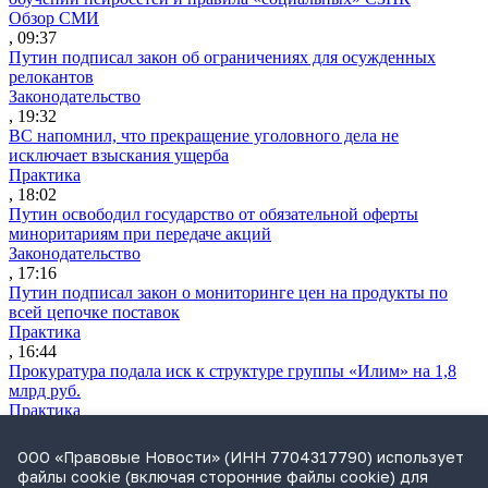
Обзор СМИ
, 09:37
Путин подписал закон об ограничениях для осужденных
релокантов
Законодательство
, 19:32
ВС напомнил, что прекращение уголовного дела не
исключает взыскания ущерба
Практика
, 18:02
Путин освободил государство от обязательной оферты
миноритариям при передаче акций
Законодательство
, 17:16
Путин подписал закон о мониторинге цен на продукты по
всей цепочке поставок
Практика
, 16:44
Прокуратура подала иск к структуре группы «Илим» на 1,8
млрд руб.
Практика
, 16:35
Экономколлегия ВС рассмотрит спор о классификации товара
ООО «Правовые Новости» (ИНН 7704317790) использует
по ВЭД ЕАЭС
файлы cookie (включая сторонние файлы cookie) для