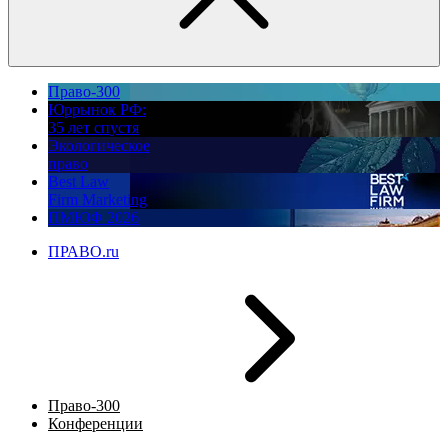
Право-300
Юррынок РФ:
35 лет спустя
Экологическое
право
Best Law
Firm Marketing
ПМЮФ 2026
ПРАВО.ru
Право-300
Конференции