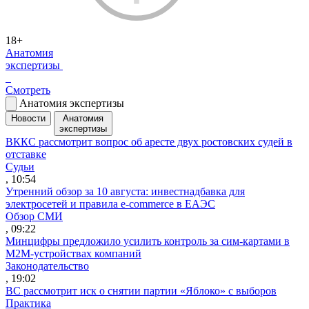
18+
Анатомия
экспертизы
Смотреть
Анатомия экспертизы
Новости
Анатомия
экспертизы
ВККС рассмотрит вопрос об аресте двух ростовских судей в
отставке
Судьи
, 10:54
Утренний обзор за 10 августа: инвестнадбавка для
электросетей и правила e-commerce в ЕАЭС
Обзор СМИ
, 09:22
Минцифры предложило усилить контроль за сим-картами в
M2M-устройствах компаний
Законодательство
, 19:02
ВС рассмотрит иск о снятии партии «Яблоко» с выборов
Практика