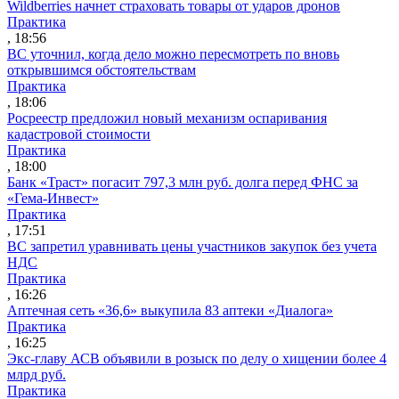
Wildberries начнет страховать товары от ударов дронов
Практика
, 18:56
ВС уточнил, когда дело можно пересмотреть по вновь
открывшимся обстоятельствам
Практика
, 18:06
Росреестр предложил новый механизм оспаривания
кадастровой стоимости
Практика
, 18:00
Банк «Траст» погасит 797,3 млн руб. долга перед ФНС за
«Гема-Инвест»
Практика
, 17:51
ВС запретил уравнивать цены участников закупок без учета
НДС
Практика
, 16:26
Аптечная сеть «36,6» выкупила 83 аптеки «Диалога»
Практика
, 16:25
Экс-главу АСВ объявили в розыск по делу о хищении более 4
млрд руб.
Практика