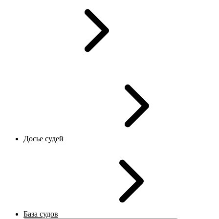
Досье судей
База судов