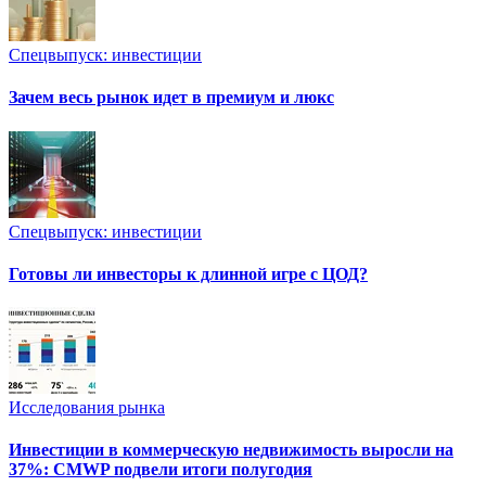
Спецвыпуск: инвестиции
Зачем весь рынок идет в премиум и люкс
Спецвыпуск: инвестиции
Готовы ли инвесторы к длинной игре с ЦОД?
Исследования рынка
Инвестиции в коммерческую недвижимость выросли на
37%: CMWP подвели итоги полугодия