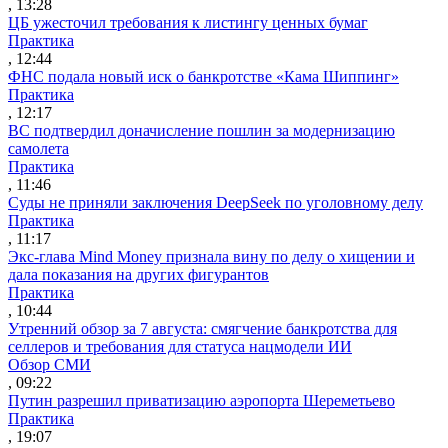
, 13:28
ЦБ ужесточил требования к листингу ценных бумаг
Практика
, 12:44
ФНС подала новый иск о банкротстве «Кама Шиппинг»
Практика
, 12:17
ВС подтвердил доначисление пошлин за модернизацию
самолета
Практика
, 11:46
Суды не приняли заключения DeepSeek по уголовному делу
Практика
, 11:17
Экс-глава Mind Money признала вину по делу о хищении и
дала показания на других фигурантов
Практика
, 10:44
Утренний обзор за 7 августа: смягчение банкротства для
селлеров и требования для статуса нацмодели ИИ
Обзор СМИ
, 09:22
Путин разрешил приватизацию аэропорта Шереметьево
Практика
, 19:07