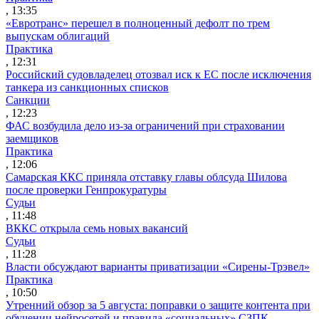
, 13:35
«Евротранс» перешел в полноценный дефолт по трем
выпускам облигаций
Практика
, 12:31
Российский судовладелец отозвал иск к ЕС после исключения
танкера из санкционных списков
Санкции
, 12:23
ФАС возбудила дело из-за ограничений при страховании
заемщиков
Практика
, 12:06
Самарская ККС приняла отставку главы облсуда Шилова
после проверки Генпрокуратуры
Судьи
, 11:48
ВККС открыла семь новых вакансий
Судьи
, 11:28
Власти обсуждают варианты приватизации «Сирены-Трэвел»
Практика
, 10:50
Утренний обзор за 5 августа: поправки о защите контента при
обучении нейросетей и правила «социальных» СЗПК