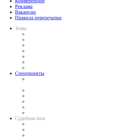
Конференции
Реклама
Вакансии
Правила перепечатки
Темы
Практика
Законодательство
Процесс
Исследования
Рынок юридических услуг
Юридическое сообщество
Важнейшие правовые темы в прессе
Спецпроекты
Подкаст «В здравом уме
и твёрдой памяти»
Legal Design
Банкротная панорама
Советы для литигаторов
Сговоры на торгах
Авто
Судебная база
Картотека арбитражных дел
Решения арбитражных судов
Календарь рассмотрения арбитражных дел