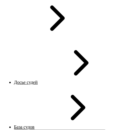
Досье судей
База судов