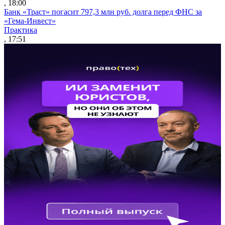
, 18:00
Банк «Траст» погасит 797,3 млн руб. долга перед ФНС за
«Гема-Инвест»
Практика
, 17:51