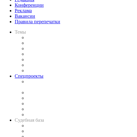
Конференции
Реклама
Вакансии
Правила перепечатки
Темы
Практика
Законодательство
Процесс
Исследования
Рынок юридических услуг
Юридическое сообщество
Важнейшие правовые темы в прессе
Спецпроекты
Подкаст «В здравом уме
и твёрдой памяти»
Legal Design
Банкротная панорама
Советы для литигаторов
Сговоры на торгах
Авто
Судебная база
Картотека арбитражных дел
Решения арбитражных судов
Календарь рассмотрения арбитражных дел