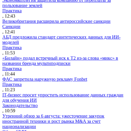
Экономколлегия защитила компанию от переплаты за
пользование землей
Практика
, 12:43
Великобритания расширила антироссийские санкции
Санкции
, 12:41
АБД предложила стандарт синтетических данных для ИИ-
моделей
Практика
, 11:53
«Билайн» подал встречный иск к Т2 из-за слова «микс» в
названии бренда мультиподписки
Практика
, 11:44
ФАС запретила наружную рекламу Fonbet
Практика
, 11:23
IT-бизнес просит упростить использование данных граждан
для обучения ИИ
Законодательство
, 10:59
Утренний обзор за 6 августа: ужесточение закупок
иностранной техники и рост рынка M&A за счет
национализации