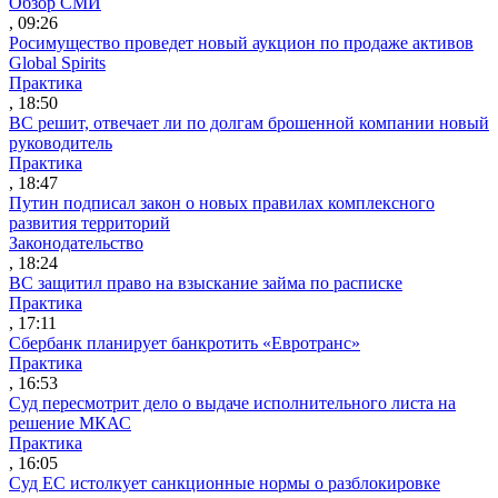
Обзор СМИ
, 09:26
Росимущество проведет новый аукцион по продаже активов
Global Spirits
Практика
, 18:50
ВС решит, отвечает ли по долгам брошенной компании новый
руководитель
Практика
, 18:47
Путин подписал закон о новых правилах комплексного
развития территорий
Законодательство
, 18:24
ВС защитил право на взыскание займа по расписке
Практика
, 17:11
Сбербанк планирует банкротить «Евротранс»
Практика
, 16:53
Суд пересмотрит дело о выдаче исполнительного листа на
решение МКАС
Практика
, 16:05
Суд ЕС истолкует санкционные нормы о разблокировке