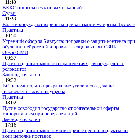
, 11:48
ВККС открыла семь новых вакансий
Судьи
, 11:28
Власти обсуждают варианты приватизации «Сирены-Трэвел»
Практика
, 10:50
Утренний обзор за 5 августа: поправки о защите контента при
обучении нейросетей и правила «социальных» СЗПК
Обзор СМИ
, 09:37
Путин подписал закон об ограничениях для осужденных
релокантов
Законодательство
, 19:32
ВС напомнил, что прекращение уголовного дела не
исключает взыскания ущерба
Практика
, 18:02
Путин освободил государство от обязательной оферты
миноритариям при передаче акций
Законодательство
, 17:16
Путин подписал закон о мониторинге цен на продукты по
всей цепочке поставок