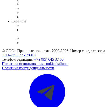
Досье судей
Информация о судах
RSS лента новостей
Вакансии для юристов
Сервисы
Справочно-правовая система
Casebook: мониторинг дел
и компаний
Caselook: поиск и анализ практики
CASE.ONE: управление юридической службой
© ООО «Правовые новости». 2008-2026.
Номер свидетельства
ЭЛ № ФС 77 - 79910
.
Телефон редакции:
+7 (495) 645 37 60
Политика использования cookie-файлов
Политика конфиденциальности