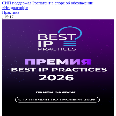
СИП поддержал Роспатент в споре об обозначении
«Нетдолгофф»
Практика
, 15:17