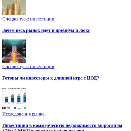
Спецвыпуск: инвестиции
Зачем весь рынок идет в премиум и люкс
Спецвыпуск: инвестиции
Готовы ли инвесторы к длинной игре с ЦОД?
Исследования рынка
Инвестиции в коммерческую недвижимость выросли на
37%: CMWP подвели итоги полугодия