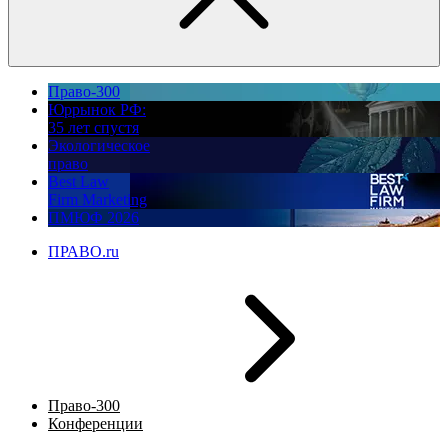
Право-300
Юррынок РФ:
35 лет спустя
Экологическое
право
Best Law
Firm Marketing
ПМЮФ 2026
ПРАВО.ru
Право-300
Конференции