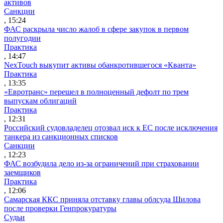
активов
Санкции
, 15:24
ФАС раскрыла число жалоб в сфере закупок в первом
полугодии
Практика
, 14:47
NexTouch выкупит активы обанкротившегося «Кванта»
Практика
, 13:35
«Евротранс» перешел в полноценный дефолт по трем
выпускам облигаций
Практика
, 12:31
Российский судовладелец отозвал иск к ЕС после исключения
танкера из санкционных списков
Санкции
, 12:23
ФАС возбудила дело из-за ограничений при страховании
заемщиков
Практика
, 12:06
Самарская ККС приняла отставку главы облсуда Шилова
после проверки Генпрокуратуры
Судьи