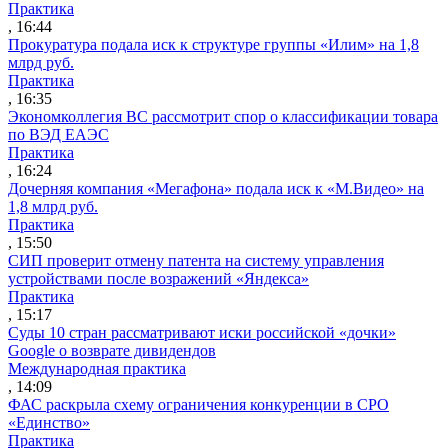
Практика
, 16:44
Прокуратура подала иск к структуре группы «Илим» на 1,8
млрд руб.
Практика
, 16:35
Экономколлегия ВС рассмотрит спор о классификации товара
по ВЭД ЕАЭС
Практика
, 16:24
Дочерняя компания «Мегафона» подала иск к «М.Видео» на
1,8 млрд руб.
Практика
, 15:50
СИП проверит отмену патента на систему управления
устройствами после возражений «Яндекса»
Практика
, 15:17
Суды 10 стран рассматривают иски российской «дочки»
Google о возврате дивидендов
Международная практика
, 14:09
ФАС раскрыла схему ограничения конкуренции в СРО
«Единство»
Практика