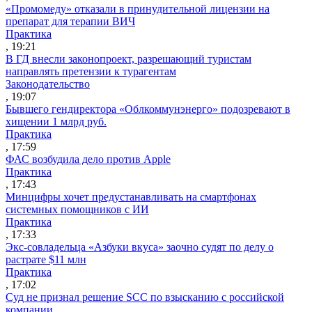
«Промомеду» отказали в принудительной лицензии на
препарат для терапии ВИЧ
Практика
, 19:21
В ГД внесли законопроект, разрешающий туристам
направлять претензии к турагентам
Законодательство
, 19:07
Бывшего гендиректора «Облкоммунэнерго» подозревают в
хищении 1 млрд руб.
Практика
, 17:59
ФАС возбудила дело против Apple
Практика
, 17:43
Минцифры хочет предустанавливать на смартфонах
системных помощников с ИИ
Практика
, 17:33
Экс-совладельца «Азбуки вкуса» заочно судят по делу о
растрате $11 млн
Практика
, 17:02
Суд не признал решение SCC по взысканию с российской
компании