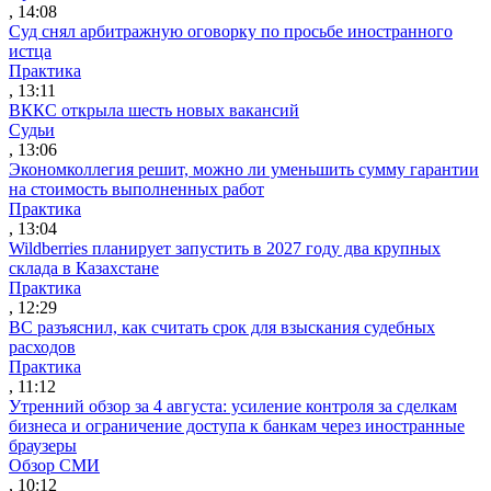
, 14:08
Суд снял арбитражную оговорку по просьбе иностранного
истца
Практика
, 13:11
ВККС открыла шесть новых вакансий
Судьи
, 13:06
Экономколлегия решит, можно ли уменьшить сумму гарантии
на стоимость выполненных работ
Практика
, 13:04
Wildberries планирует запустить в 2027 году два крупных
склада в Казахстане
Практика
, 12:29
ВС разъяснил, как считать срок для взыскания судебных
расходов
Практика
, 11:12
Утренний обзор за 4 августа: усиление контроля за сделкам
бизнеса и ограничение доступа к банкам через иностранные
браузеры
Обзор СМИ
, 10:12