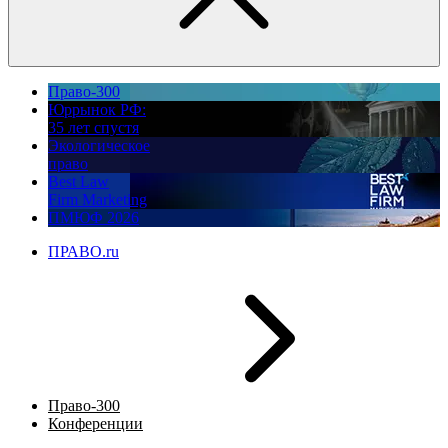
Право-300
Юррынок РФ:
35 лет спустя
Экологическое
право
Best Law
Firm Marketing
ПМЮФ 2026
ПРАВО.ru
Право-300
Конференции