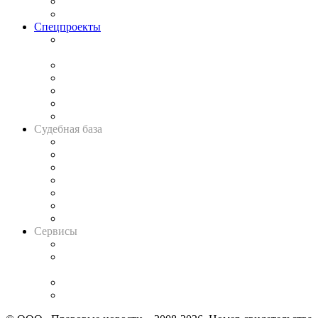
Юридическое сообщество
Важнейшие правовые темы в прессе
Спецпроекты
Подкаст «В здравом уме
и твёрдой памяти»
Legal Design
Банкротная панорама
Советы для литигаторов
Сговоры на торгах
Авто
Судебная база
Картотека арбитражных дел
Решения арбитражных судов
Календарь рассмотрения арбитражных дел
Досье судей
Информация о судах
RSS лента новостей
Вакансии для юристов
Сервисы
Справочно-правовая система
Casebook: мониторинг дел
и компаний
Caselook: поиск и анализ практики
CASE.ONE: управление юридической службой