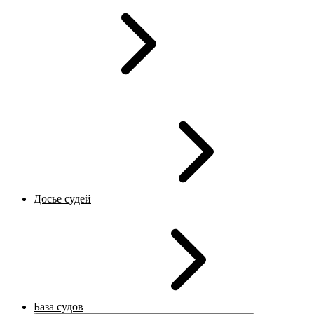
Досье судей
База судов