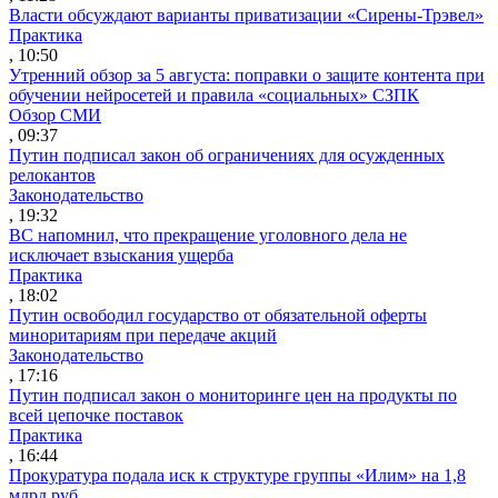
Власти обсуждают варианты приватизации «Сирены-Трэвел»
Практика
, 10:50
Утренний обзор за 5 августа: поправки о защите контента при
обучении нейросетей и правила «социальных» СЗПК
Обзор СМИ
, 09:37
Путин подписал закон об ограничениях для осужденных
релокантов
Законодательство
, 19:32
ВС напомнил, что прекращение уголовного дела не
исключает взыскания ущерба
Практика
, 18:02
Путин освободил государство от обязательной оферты
миноритариям при передаче акций
Законодательство
, 17:16
Путин подписал закон о мониторинге цен на продукты по
всей цепочке поставок
Практика
, 16:44
Прокуратура подала иск к структуре группы «Илим» на 1,8
млрд руб.