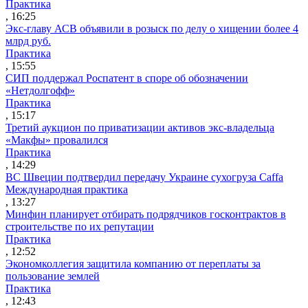
Практика
, 16:25
Экс-главу АСВ объявили в розыск по делу о хищении более 4
млрд руб.
Практика
, 15:55
СИП поддержал Роспатент в споре об обозначении
«Нетдолгофф»
Практика
, 15:17
Третий аукцион по приватизации активов экс-владельца
«Макфы» провалился
Практика
, 14:29
ВС Швеции подтвердил передачу Украине сухогруза Caffa
Международная практика
, 13:27
Минфин планирует отбирать подрядчиков госконтрактов в
строительстве по их репутации
Практика
, 12:52
Экономколлегия защитила компанию от переплаты за
пользование землей
Практика
, 12:43