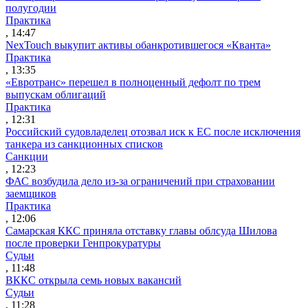
полугодии
Практика
, 14:47
NexTouch выкупит активы обанкротившегося «Кванта»
Практика
, 13:35
«Евротранс» перешел в полноценный дефолт по трем
выпускам облигаций
Практика
, 12:31
Российский судовладелец отозвал иск к ЕС после исключения
танкера из санкционных списков
Санкции
, 12:23
ФАС возбудила дело из-за ограничений при страховании
заемщиков
Практика
, 12:06
Самарская ККС приняла отставку главы облсуда Шилова
после проверки Генпрокуратуры
Судьи
, 11:48
ВККС открыла семь новых вакансий
Судьи
, 11:28