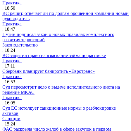
Практика
, 18:50
ВС решит, отвечает ли по долгам брошенной компании новый
руководитель
Практика
, 18:47
Путин подписал закон о новых правилах комплексного
развития территорий
Законодательство
, 18:24
ВС защитил право на взыскание займа по расписке
Практика
, 17:11
Сбербанк планирует банкротить «Евротранс»
Практика
, 16:53
Суд пересмотрит дело о выдаче исполнительного листа на
решение МКАС
Практика
, 16:05
Суд ЕС истолкует санкционные нормы о разблокировке
активов
Санкции
, 15:24
ФАС раскрыла число жалоб в сфере закупок в первом