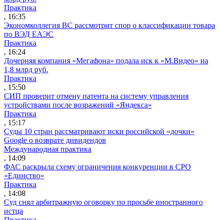
Практика
, 16:35
Экономколлегия ВС рассмотрит спор о классификации товара
по ВЭД ЕАЭС
Практика
, 16:24
Дочерняя компания «Мегафона» подала иск к «М.Видео» на
1,8 млрд руб.
Практика
, 15:50
СИП проверит отмену патента на систему управления
устройствами после возражений «Яндекса»
Практика
, 15:17
Суды 10 стран рассматривают иски российской «дочки»
Google о возврате дивидендов
Международная практика
, 14:09
ФАС раскрыла схему ограничения конкуренции в СРО
«Единство»
Практика
, 14:08
Суд снял арбитражную оговорку по просьбе иностранного
истца
Практика