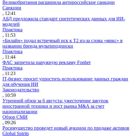
Великобритания расширила антироссийские санкции
Санкции
, 12:41
АБД предложила стандарт синтетических данных для ИИ-
моделей
Практика
, 11:53
«Билайн» подал встречный иск к Т2 из-за слова «микс» в
названии бренда мультиподписки
Практика
, 11:44
ФАС запретила наружную рекламу Fonbet
Практика
, 11:23
IT-бизнес просит упростить использование данных граждан
для обучения ИИ
Законодательство
, 10:59
Утренний обзор за 6 августа: ужесточение закупок
иностранной техники и рост рынка M&A за счет
национализации
Обзор СМИ
, 09:26
Росимущество проведет новый аукцион по продаже активов
Global Spirits