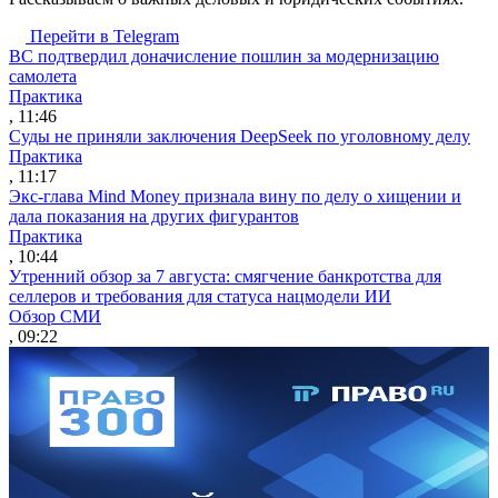
Перейти в Telegram
ВС подтвердил доначисление пошлин за модернизацию
самолета
Практика
, 11:46
Суды не приняли заключения DeepSeek по уголовному делу
Практика
, 11:17
Экс-глава Mind Money признала вину по делу о хищении и
дала показания на других фигурантов
Практика
, 10:44
Утренний обзор за 7 августа: смягчение банкротства для
селлеров и требования для статуса нацмодели ИИ
Обзор СМИ
, 09:22