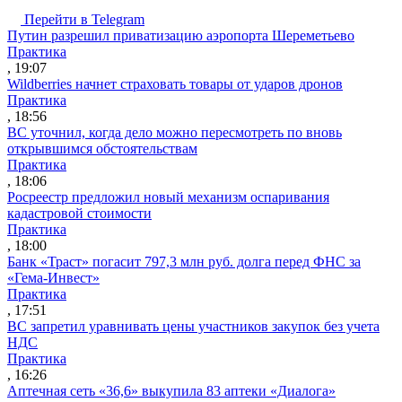
Перейти в Telegram
Путин разрешил приватизацию аэропорта Шереметьево
Практика
, 19:07
Wildberries начнет страховать товары от ударов дронов
Практика
, 18:56
ВС уточнил, когда дело можно пересмотреть по вновь
открывшимся обстоятельствам
Практика
, 18:06
Росреестр предложил новый механизм оспаривания
кадастровой стоимости
Практика
, 18:00
Банк «Траст» погасит 797,3 млн руб. долга перед ФНС за
«Гема-Инвест»
Практика
, 17:51
ВС запретил уравнивать цены участников закупок без учета
НДС
Практика
, 16:26
Аптечная сеть «36,6» выкупила 83 аптеки «Диалога»