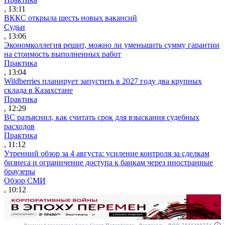
, 13:11
ВККС открыла шесть новых вакансий
Судьи
, 13:06
Экономколлегия решит, можно ли уменьшить сумму гарантии
на стоимость выполненных работ
Практика
, 13:04
Wildberries планирует запустить в 2027 году два крупных
склада в Казахстане
Практика
, 12:29
ВС разъяснил, как считать срок для взыскания судебных
расходов
Практика
, 11:12
Утренний обзор за 4 августа: усиление контроля за сделкам
бизнеса и ограничение доступа к банкам через иностранные
браузеры
Обзор СМИ
, 10:12