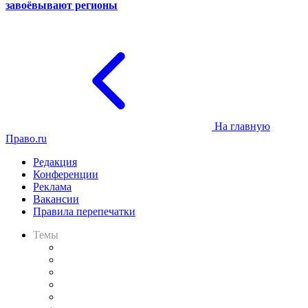
завоёвывают регионы
На главную
Право.ru
Редакция
Конференции
Реклама
Вакансии
Правила перепечатки
Темы
Практика
Законодательство
Процесс
Исследования
Рынок юридических услуг