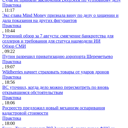
Практика
, 11:17
Экс-глава Mind Money признала вину по делу о хищении и
дала показания на других фигурантов
Практика
, 10:44
Утренний обзор за 7 августа: смягчение банкротства для
селлеров и требования для статуса нацмодели ИИ
Обзор СМИ
, 09:22
Путин разрешил приватизацию аэропорта Шереметьево
Практика
, 19:07
Wildberries начнет страховать товары от ударов дронов
Практика
, 18:56
ВС уточнил, когда дело можно пересмотреть по вновь
открывшимся обстоятельствам
Практика
, 18:06
Росреестр предложил новый механизм оспаривания
кадастровой стоимости
Практика
, 18:00