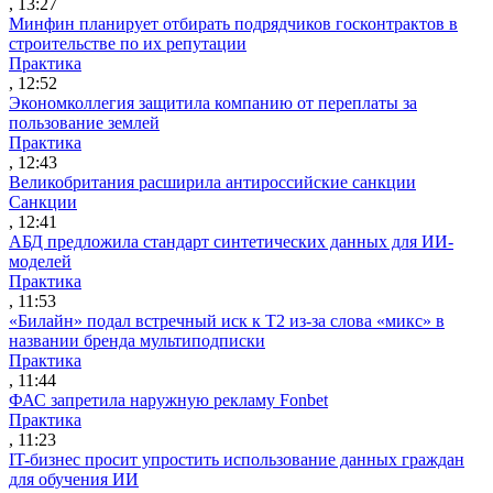
, 13:27
Минфин планирует отбирать подрядчиков госконтрактов в
строительстве по их репутации
Практика
, 12:52
Экономколлегия защитила компанию от переплаты за
пользование землей
Практика
, 12:43
Великобритания расширила антироссийские санкции
Санкции
, 12:41
АБД предложила стандарт синтетических данных для ИИ-
моделей
Практика
, 11:53
«Билайн» подал встречный иск к Т2 из-за слова «микс» в
названии бренда мультиподписки
Практика
, 11:44
ФАС запретила наружную рекламу Fonbet
Практика
, 11:23
IT-бизнес просит упростить использование данных граждан
для обучения ИИ