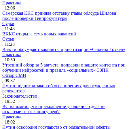
Практика
, 12:06
Самарская ККС приняла отставку главы облсуда Шилова
после проверки Генпрокуратуры
Судьи
, 11:48
ВККС открыла семь новых вакансий
Судьи
, 11:28
Власти обсуждают варианты приватизации «Сирены-Трэвел»
Практика
, 10:50
Утренний обзор за 5 августа: поправки о защите контента при
обучении нейросетей и правила «социальных» СЗПК
Обзор СМИ
, 09:37
Путин подписал закон об ограничениях для осужденных
релокантов
Законодательство
, 19:32
ВС напомнил, что прекращение уголовного дела не
исключает взыскания ущерба
Практика
, 18:02
Путин освободил государство от обязательной оферты