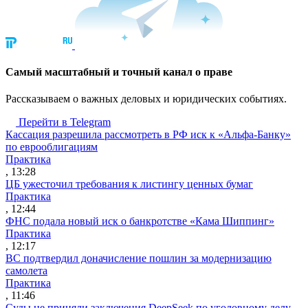
Cамый масштабный и точный канал о праве
Рассказываем о важных деловых и юридических событиях.
Перейти в Telegram
Кассация разрешила рассмотреть в РФ иск к «Альфа-Банку»
по еврооблигациям
Практика
, 13:28
ЦБ ужесточил требования к листингу ценных бумаг
Практика
, 12:44
ФНС подала новый иск о банкротстве «Кама Шиппинг»
Практика
, 12:17
ВС подтвердил доначисление пошлин за модернизацию
самолета
Практика
, 11:46
Суды не приняли заключения DeepSeek по уголовному делу