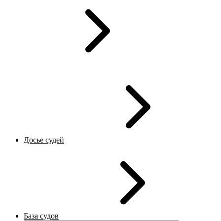
Досье судей
База судов