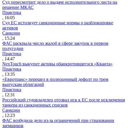
Суд пересмотрит дело о выдаче исполнительного листа на
решение МКАС
Практика
, 16:05
Суд ЕС истолкует санкционные нормы о разблокировке
активов
Санкции
, 15:24
ФАС раскрыла число жалоб в сфере закупок в первом
полугодии
Практика
, 14:47
NexTouch выкупит активы обанкротившегося «Кванта»
Практика
, 13:35
«Евротранс» перешел в полноценный дефолт по трем
выпускам облигаций
Практика
, 12:31
Российский судовладелец отозвал иск к ЕС после исключения
танкера из санкционных списков
Санкции
, 12:23
ФАС возбудила дело из-за ограничений при страховании
заемщиков