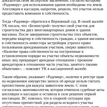
доказательством экспертное заключение, согласно которому
«Радомиру» для использования здания необходима эта земля.
Апелляция и кассация, напротив, решили, что участок нельзя
предоставить компании в собственность.
Тогда «Радомир» обратился в Верховный суд. В своей жалобе
УК писала, что «Белинстрой» получил свой участок для
строительства двух многоквартирных домов и здания
магазина. После завершения строительства этих объектов,
передачи квартир в собственность граждан, а здания магазина
в собственность инвестора застройщик утратил право
пользования арендованным участком, уверял заявитель.
«Наличие права собственности на построенные в
установленном порядке на участке объекты недвижимости
иных лиц прекращает арендные отношения с прежним
арендатором в отношении части участка, занятого такими
объектами», – поясняет УК в кассационной жалобе.
Таким образом, указывает «Радомир», наличие в реестре прав
на недвижимое имущество записи об аренде нельзя считать
препятствием для выкупа заявителем земли. С этим
согласилась экономколлегия, которая отменила судебные акты
апелляции и кассации и оставила в силе решение первой
инстанции. ВС пояснил, что в спорной ситуации при
отсутствии препятствий для раздела исходного участка
собственник отдельно стоящего здания может купить часть