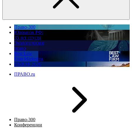
Право-300
Юррынок РФ:
35 лет спустя
Экологическое
право
Best Law
Firm Marketing
ПМЮФ 2026
ПРАВО.ru
Право-300
Конференции