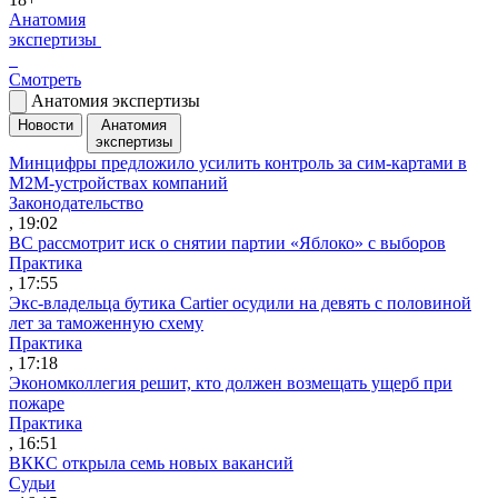
Анатомия
экспертизы
Смотреть
Анатомия экспертизы
Новости
Анатомия
экспертизы
Минцифры предложило усилить контроль за сим-картами в
M2M-устройствах компаний
Законодательство
, 19:02
ВС рассмотрит иск о снятии партии «Яблоко» с выборов
Практика
, 17:55
Экс-владельца бутика Cartier осудили на девять с половиной
лет за таможенную схему
Практика
, 17:18
Экономколлегия решит, кто должен возмещать ущерб при
пожаре
Практика
, 16:51
ВККС открыла семь новых вакансий
Судьи