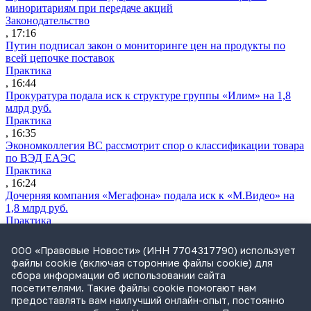
миноритариям при передаче акций
Законодательство
, 17:16
Путин подписал закон о мониторинге цен на продукты по
всей цепочке поставок
Практика
, 16:44
Прокуратура подала иск к структуре группы «Илим» на 1,8
млрд руб.
Практика
, 16:35
Экономколлегия ВС рассмотрит спор о классификации товара
по ВЭД ЕАЭС
Практика
, 16:24
Дочерняя компания «Мегафона» подала иск к «М.Видео» на
1,8 млрд руб.
Практика
, 15:50
СИП проверит отмену патента на систему управления
ООО «Правовые Новости» (ИНН 7704317790) использует
устройствами после возражений «Яндекса»
файлы cookie (включая сторонние файлы cookie) для
Практика
сбора информации об использовании сайта
, 15:17
посетителями. Такие файлы cookie помогают нам
Суды 10 стран рассматривают иски российской «дочки»
предоставлять вам наилучший онлайн-опыт, постоянно
Google о возврате дивидендов