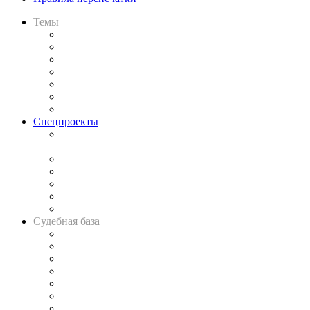
Темы
Практика
Законодательство
Процесс
Исследования
Рынок юридических услуг
Юридическое сообщество
Важнейшие правовые темы в прессе
Спецпроекты
Подкаст «В здравом уме
и твёрдой памяти»
Legal Design
Банкротная панорама
Советы для литигаторов
Сговоры на торгах
Авто
Судебная база
Картотека арбитражных дел
Решения арбитражных судов
Календарь рассмотрения арбитражных дел
Досье судей
Информация о судах
RSS лента новостей
Вакансии для юристов