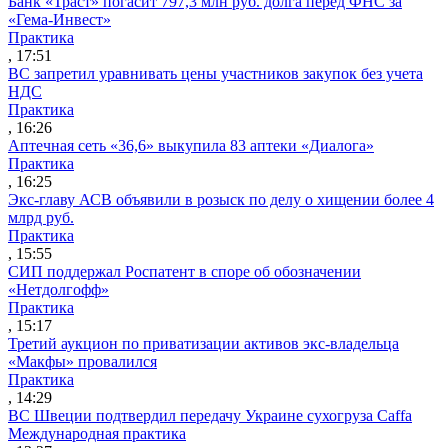
Банк «Траст» погасит 797,3 млн руб. долга перед ФНС за
«Гема-Инвест»
Практика
, 17:51
ВС запретил уравнивать цены участников закупок без учета
НДС
Практика
, 16:26
Аптечная сеть «36,6» выкупила 83 аптеки «Диалога»
Практика
, 16:25
Экс-главу АСВ объявили в розыск по делу о хищении более 4
млрд руб.
Практика
, 15:55
СИП поддержал Роспатент в споре об обозначении
«Нетдолгофф»
Практика
, 15:17
Третий аукцион по приватизации активов экс-владельца
«Макфы» провалился
Практика
, 14:29
ВС Швеции подтвердил передачу Украине сухогруза Caffa
Международная практика