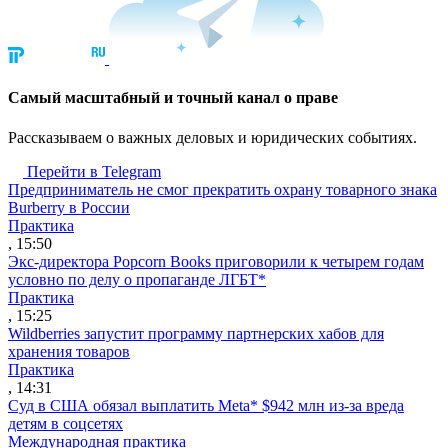
Cамый масштабный и точный канал о праве
Рассказываем о важных деловых и юридических событиях.
Перейти в Telegram
Предприниматель не смог прекратить охрану товарного знака
Burberry в России
Практика
, 15:50
Экс-директора Popcorn Books приговорили к четырем годам
условно по делу о пропаганде ЛГБТ*
Практика
, 15:25
Wildberries запустит программу партнерских хабов для
хранения товаров
Практика
, 14:31
Суд в США обязал выплатить Meta* $942 млн из-за вреда
детям в соцсетях
Международная практика