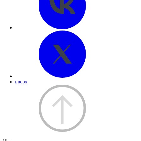
вверх
18+