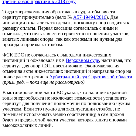
третий обзор практики в 2018 году
Тогда энергокомпания обратилась в суд, чтобы ввести
сервитут принудительно (дело №
А57-19494/2016
). Две
инстанции отказались это делать, поскольку спор сводится к
размеру оплаты. Первая кассация согласилась с ними и
отметила, что нельзя ввести сервитут в отношении участков,
занятых линиями опоры, так как эти земли не нужны для
прохода и проезда к столбам.
ФСК ЕЭС не согласилась с выводами нижестоящих
инстанций и обжаловала их в
Верховном суде
, настаивая, что
сервитут для опор ЛЭП ввести можно. Экономколлегия
отменила акты нижестоящих инстанций и направила спор на
новое рассмотрение в
Арбитражный суд Саратовской области
(прим. ред. – пока еще не рассмотрено)
.
В мотивировочной части ВС указал, что наличие охранной
зоны энергообъекта не исключает возможности установить
сервитут для получения полномочий по пользованию чужим
участком. Если это нужно для эксплуатации столбов, не
помешает использовать землю собственнику, а сам проход
будет в пределах той части участка, которая занята опорами
высоковольтных линий.