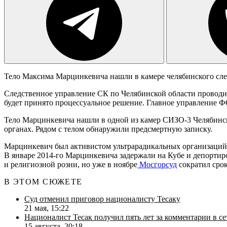
Тело Максима Марцинкевича нашли в камере челябинского след
Следственное управление СК по Челябинской области проводит
будет принято процессуальное решение. Главное управление 
Тело Марцинкевича нашли в одной из камер СИЗО-3 Челябинска
органах. Рядом с телом обнаружили предсмертную записку.
Марцинкевич был активистом ультрарадикальных организаций и
В январе 2014-го Марцинкевича задержали на Кубе и депортиро
и религиозной розни, но уже в ноябре
Мосгорсуд
сократил срок
В ЭТОМ СЮЖЕТЕ
Суд отменил приговор националисту Тесаку
21 мая, 15:22
Националист Тесак получил пять лет за комментарии в с
15 августа, 20:18