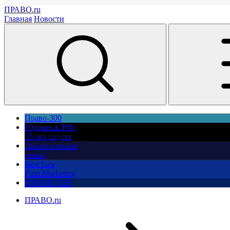
ПРАВО.ru
Главная
Новости
Право-300
Юррынок РФ:
35 лет спустя
Экологическое
право
Best Law
Firm Marketing
ПМЮФ 2026
ПРАВО.ru