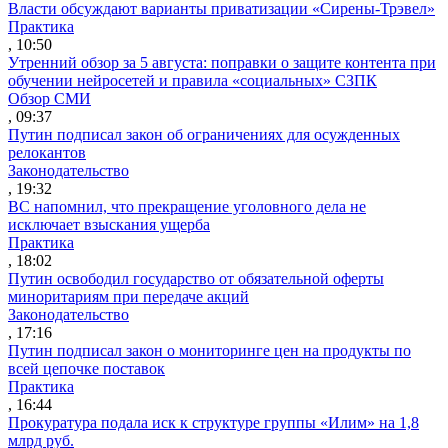
Власти обсуждают варианты приватизации «Сирены-Трэвел»
Практика
, 10:50
Утренний обзор за 5 августа: поправки о защите контента при
обучении нейросетей и правила «социальных» СЗПК
Обзор СМИ
, 09:37
Путин подписал закон об ограничениях для осужденных
релокантов
Законодательство
, 19:32
ВС напомнил, что прекращение уголовного дела не
исключает взыскания ущерба
Практика
, 18:02
Путин освободил государство от обязательной оферты
миноритариям при передаче акций
Законодательство
, 17:16
Путин подписал закон о мониторинге цен на продукты по
всей цепочке поставок
Практика
, 16:44
Прокуратура подала иск к структуре группы «Илим» на 1,8
млрд руб.