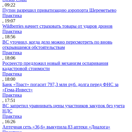
, 09:22
Путин разрешил приватизацию аэропорта Шереметьево
Практика
, 19:07
Wildberries начнет страховать товары от ударов дронов
Практика
, 18:56
ВС уточнил, когда дело можно пересмотреть по вновь
открывшимся обстоятельствам
Практика
, 18:06
Росреестр предложил новый механизм оспаривания
кадастровой стоимости
Практика
, 18:00
Банк «Траст» погасит 797,3 млн руб. долга перед ФНС за
«Гема-Инвест»
Практика
, 17:51
ВС запретил уравнивать цены участников закупок без учета
НДС
Практика
, 16:26
Аптечная сеть «36,6» выкупила 83 аптеки «Диалога»