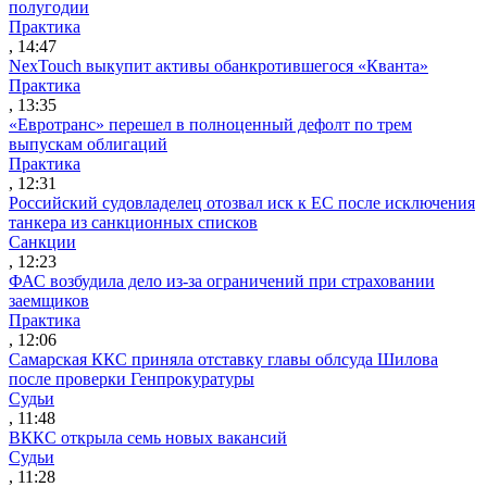
полугодии
Практика
, 14:47
NexTouch выкупит активы обанкротившегося «Кванта»
Практика
, 13:35
«Евротранс» перешел в полноценный дефолт по трем
выпускам облигаций
Практика
, 12:31
Российский судовладелец отозвал иск к ЕС после исключения
танкера из санкционных списков
Санкции
, 12:23
ФАС возбудила дело из-за ограничений при страховании
заемщиков
Практика
, 12:06
Самарская ККС приняла отставку главы облсуда Шилова
после проверки Генпрокуратуры
Судьи
, 11:48
ВККС открыла семь новых вакансий
Судьи
, 11:28