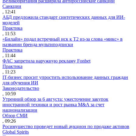
Великобритания расширила антироссийские санкции
Санкции
, 12:41
АБД предложила стандарт синтетических данных для ИИ-
моделей
Практика
, 11:53
«Билайн» подал встречный иск к Т2 из-за слова «микс» в
названии бренда мультиподписки
Практика
, 11:44
ФАС запретила наружную рекламу Fonbet
Практика
, 11:23
IT-бизнес просит упростить использование данных граждан
для обучения ИИ
Законодательство
, 10:59
Утренний обзор за 6 августа: ужесточение закупок
иностранной техники и рост рынка M&A за счет
национализации
Обзор СМИ
, 09:26
Росимущество проведет новый аукцион по продаже активов
Global Spirits