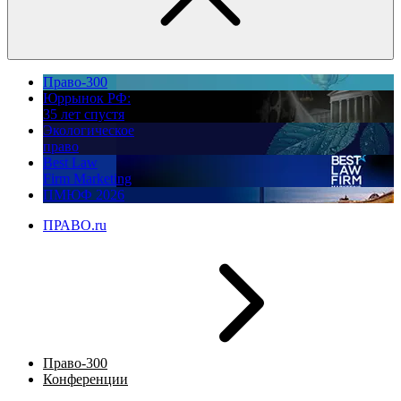
Право-300
Юррынок РФ:
35 лет спустя
Экологическое
право
Best Law
Firm Marketing
ПМЮФ 2026
ПРАВО.ru
Право-300
Конференции