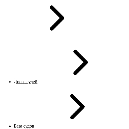
Досье судей
База судов