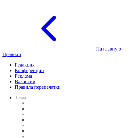
На главную
Право.ru
Редакция
Конференции
Реклама
Вакансии
Правила перепечатки
Темы
Практика
Законодательство
Процесс
Исследования
Рынок юридических услуг
Юридическое сообщество
Важнейшие правовые темы в прессе