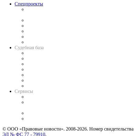
Спецпроекты
Подкаст «В здравом уме
и твёрдой памяти»
Legal Design
Банкротная панорама
Советы для литигаторов
Сговоры на торгах
Авто
Судебная база
Картотека арбитражных дел
Решения арбитражных судов
Календарь рассмотрения арбитражных дел
Досье судей
Информация о судах
RSS лента новостей
Вакансии для юристов
Сервисы
Справочно-правовая система
Casebook: мониторинг дел
и компаний
Caselook: поиск и анализ практики
CASE.ONE: управление юридической службой
© ООО «Правовые новости». 2008-2026.
Номер свидетельства
ЭЛ № ФС 77 - 79910
.