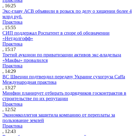
Практика
, 16:25
Экс-главу АСВ объявили в розыск по делу о хищении более 4
млрд руб.
Практика
, 15:55
СИП поддержал Роспатент в споре об обозначении
«Нетдолгофф»
Практика
, 15:17
Третий аукцион по приватизации активов экс-владельца
«Макфы» провалился
Практика
, 14:29
ВС Швеции подтвердил передачу Украине сухогруза Caffa
Международная практика
, 13:27
Минфин планирует отбирать подрядчиков госконтрактов в
строительстве по их репутации
Практика
, 12:52
Экономколлегия защитила компанию от переплаты за
пользование землей
Практика
, 12:43