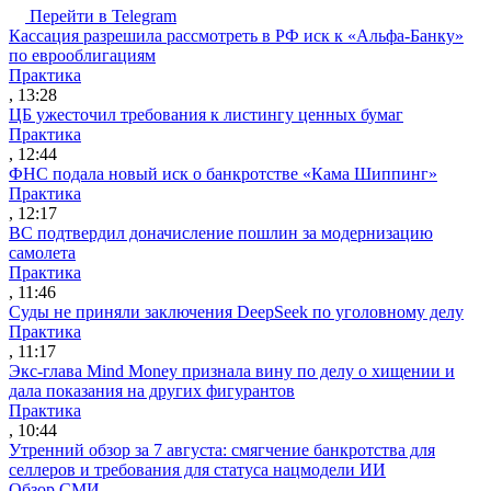
Перейти в Telegram
Кассация разрешила рассмотреть в РФ иск к «Альфа-Банку»
по еврооблигациям
Практика
, 13:28
ЦБ ужесточил требования к листингу ценных бумаг
Практика
, 12:44
ФНС подала новый иск о банкротстве «Кама Шиппинг»
Практика
, 12:17
ВС подтвердил доначисление пошлин за модернизацию
самолета
Практика
, 11:46
Суды не приняли заключения DeepSeek по уголовному делу
Практика
, 11:17
Экс-глава Mind Money признала вину по делу о хищении и
дала показания на других фигурантов
Практика
, 10:44
Утренний обзор за 7 августа: смягчение банкротства для
селлеров и требования для статуса нацмодели ИИ
Обзор СМИ