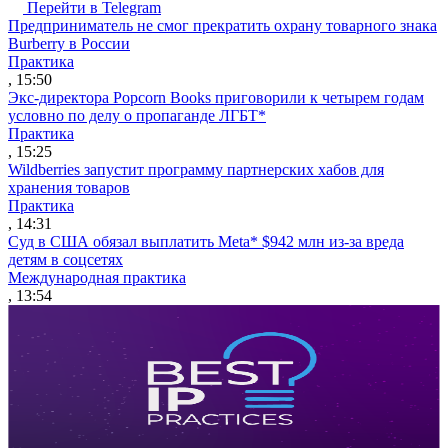
Перейти в Telegram
Предприниматель не смог прекратить охрану товарного знака
Burberry в России
Практика
, 15:50
Экс-директора Popcorn Books приговорили к четырем годам
условно по делу о пропаганде ЛГБТ*
Практика
, 15:25
Wildberries запустит программу партнерских хабов для
хранения товаров
Практика
, 14:31
Суд в США обязал выплатить Meta* $942 млн из-за вреда
детям в соцсетях
Международная практика
, 13:54