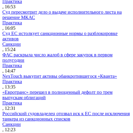
Практика
, 16:53
Суд пересмотрит дело о выдаче исполнительного листа на
решение МКАС
Практика
, 16:05
Суд ЕС истолкует санкционные нормы о разблокировке
активов
Санкции
, 15:24
ФАС раскрыла число жалоб в сфере закупок в первом
полугодии
Практика
, 14:47
NexTouch выкупит активы обанкротившегося «Кванта»
Практика
, 13:35
«Евротранс» перешел в полноценный дефолт по трем
выпускам облигаций
Практика
, 12:31
Российский судовладелец отозвал иск к ЕС после исключения
танкера из санкционных списков
Санкции
, 12:23