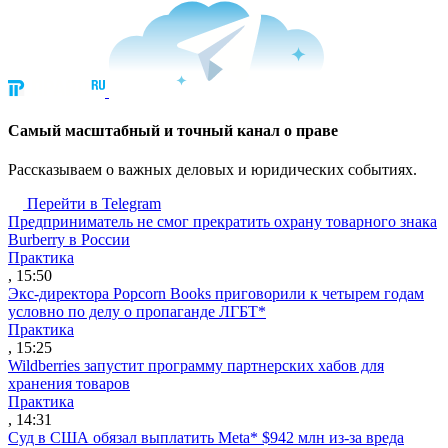
Cамый масштабный и точный канал о праве
Рассказываем о важных деловых и юридических событиях.
Перейти в Telegram
Предприниматель не смог прекратить охрану товарного знака
Burberry в России
Практика
, 15:50
Экс-директора Popcorn Books приговорили к четырем годам
условно по делу о пропаганде ЛГБТ*
Практика
, 15:25
Wildberries запустит программу партнерских хабов для
хранения товаров
Практика
, 14:31
Суд в США обязал выплатить Meta* $942 млн из-за вреда