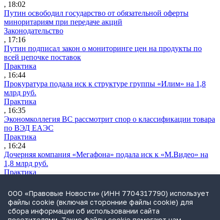
, 18:02
Путин освободил государство от обязательной оферты
миноритариям при передаче акций
Законодательство
, 17:16
Путин подписал закон о мониторинге цен на продукты по
всей цепочке поставок
Практика
, 16:44
Прокуратура подала иск к структуре группы «Илим» на 1,8
млрд руб.
Практика
, 16:35
Экономколлегия ВС рассмотрит спор о классификации товара
по ВЭД ЕАЭС
Практика
, 16:24
Дочерняя компания «Мегафона» подала иск к «М.Видео» на
1,8 млрд руб.
Практика
, 15:50
СИП проверит отмену патента на систему управления
ООО «Правовые Новости» (ИНН 7704317790) использует
устройствами после возражений «Яндекса»
файлы cookie (включая сторонние файлы cookie) для
Практика
сбора информации об использовании сайта
, 15:17
посетителями. Такие файлы cookie помогают нам