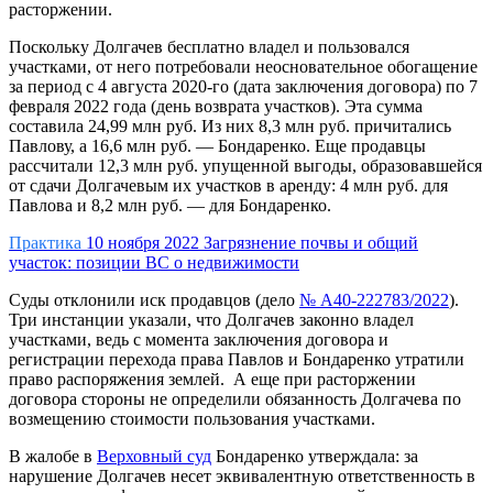
расторжении.
Поскольку Долгачев бесплатно владел и пользовался
участками, от него потребовали неосновательное обогащение
за период с 4 августа 2020-го (дата заключения договора) по 7
февраля 2022 года (день возврата участков). Эта сумма
составила 24,99 млн руб. Из них 8,3 млн руб. причитались
Павлову, а 16,6 млн руб. — Бондаренко. Еще продавцы
рассчитали 12,3 млн руб. упущенной выгоды, образовавшейся
от сдачи Долгачевым их участков в аренду: 4 млн руб. для
Павлова и 8,2 млн руб. — для Бондаренко.
Практика
10 ноября 2022
Загрязнение почвы и общий
участок: позиции ВС о недвижимости
Суды отклонили иск продавцов (дело
№ А40-222783/2022
).
Три инстанции указали, что Долгачев законно владел
участками, ведь с момента заключения договора и
регистрации перехода права Павлов и Бондаренко утратили
право распоряжения землей. А еще при расторжении
договора стороны не определили обязанность Долгачева по
возмещению стоимости пользования участками.
В жалобе в
Верховный суд
Бондаренко утверждала: за
нарушение Долгачев несет эквивалентную ответственность в