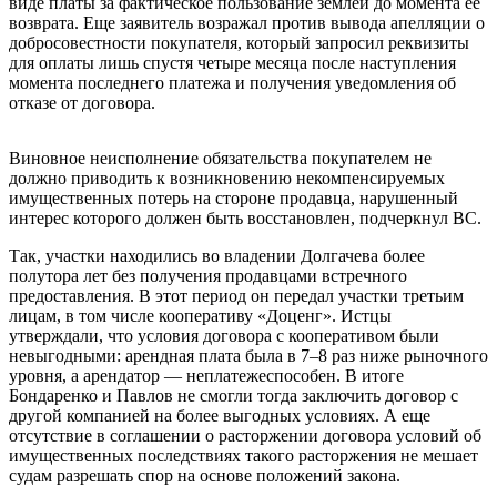
виде платы за фактическое пользование землей до момента ее
возврата. Еще заявитель возражал против вывода апелляции о
добросовестности покупателя, который запросил реквизиты
для оплаты лишь спустя четыре месяца после наступления
момента последнего платежа и получения уведомления об
отказе от договора.
Виновное неисполнение обязательства покупателем не
должно приводить к возникновению некомпенсируемых
имущественных потерь на стороне продавца, нарушенный
интерес которого должен быть восстановлен, подчеркнул ВС.
Так, участки находились во владении Долгачева более
полутора лет без получения продавцами встречного
предоставления. В этот период он передал участки третьим
лицам, в том числе кооперативу «Доценг». Истцы
утверждали, что условия договора с кооперативом были
невыгодными: арендная плата была в 7–8 раз ниже рыночного
уровня, а арендатор — неплатежеспособен. В итоге
Бондаренко и Павлов не смогли тогда заключить договор с
другой компанией на более выгодных условиях. А еще
отсутствие в соглашении о расторжении договора условий об
имущественных последствиях такого расторжения не мешает
судам разрешать спор на основе положений закона.