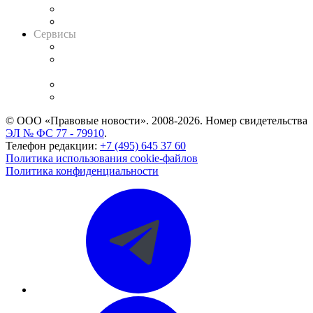
RSS лента новостей
Вакансии для юристов
Сервисы
Справочно-правовая система
Casebook: мониторинг дел
и компаний
Caselook: поиск и анализ практики
CASE.ONE: управление юридической службой
© ООО «Правовые новости». 2008-2026.
Номер свидетельства
ЭЛ № ФС 77 - 79910
.
Телефон редакции:
+7 (495) 645 37 60
Политика использования cookie-файлов
Политика конфиденциальности