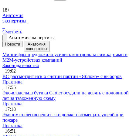
18+
Анатомия
экспертизы
Смотреть
Анатомия экспертизы
Новости
Анатомия
экспертизы
Минцифры предложило усилить контроль за сим-картами в
M2M-устройствах компаний
Законодательство
, 19:02
ВС рассмотрит иск о снятии партии «Яблоко» с выборов
Практика
, 17:55
Экс-владельца бутика Cartier осудили на девять с половиной
лет за таможенную схему
Практика
, 17:18
Экономколлегия решит, кто должен возмещать ущерб при
пожаре
Практика
, 16:51