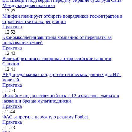
ВС Швеции подтвердил передачу Украине сухогруза Caffa
Международная практика
, 13:27
Минфин планирует отбирать подрядчиков госконтрактов в
строительстве по их репутации
Практика
, 12:52
Экономколлегия защитила компанию от переплаты за
пользование землей
Практика
, 12:43
Великобритания расширила антироссийские санкции
Санкции
, 12:41
АБД предложила стандарт синтетических данных для ИИ-
моделей
Практика
, 11:53
«Билайн» подал встречный иск к Т2 из-за слова «микс» в
названии бренда мультиподписки
Практика
, 11:44
ФАС запретила наружную рекламу Fonbet
Практика
, 11:23