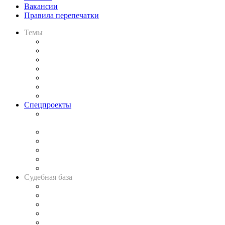
Вакансии
Правила перепечатки
Темы
Практика
Законодательство
Процесс
Исследования
Рынок юридических услуг
Юридическое сообщество
Важнейшие правовые темы в прессе
Спецпроекты
Подкаст «В здравом уме
и твёрдой памяти»
Legal Design
Банкротная панорама
Советы для литигаторов
Сговоры на торгах
Авто
Судебная база
Картотека арбитражных дел
Решения арбитражных судов
Календарь рассмотрения арбитражных дел
Досье судей
Информация о судах