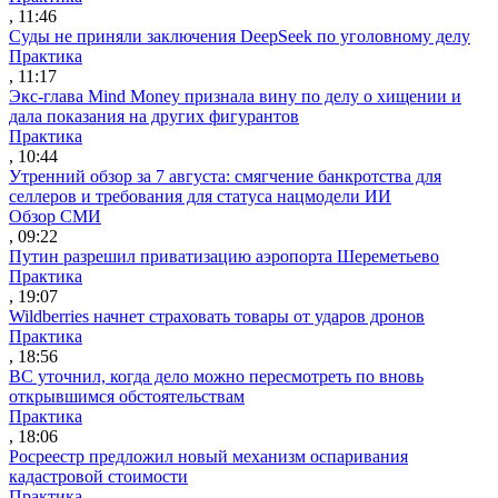
, 11:46
Суды не приняли заключения DeepSeek по уголовному делу
Практика
, 11:17
Экс-глава Mind Money признала вину по делу о хищении и
дала показания на других фигурантов
Практика
, 10:44
Утренний обзор за 7 августа: смягчение банкротства для
селлеров и требования для статуса нацмодели ИИ
Обзор СМИ
, 09:22
Путин разрешил приватизацию аэропорта Шереметьево
Практика
, 19:07
Wildberries начнет страховать товары от ударов дронов
Практика
, 18:56
ВС уточнил, когда дело можно пересмотреть по вновь
открывшимся обстоятельствам
Практика
, 18:06
Росреестр предложил новый механизм оспаривания
кадастровой стоимости
Практика