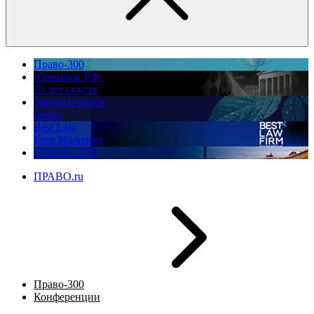
Право-300
Юррынок РФ:
35 лет спустя
Экологическое
право
Best Law
Firm Marketing
ПМЮФ 2026
ПРАВО.ru
Право-300
Конференции