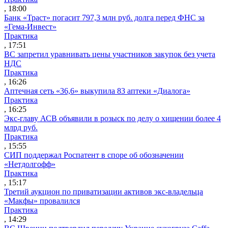
, 18:00
Банк «Траст» погасит 797,3 млн руб. долга перед ФНС за
«Гема-Инвест»
Практика
, 17:51
ВС запретил уравнивать цены участников закупок без учета
НДС
Практика
, 16:26
Аптечная сеть «36,6» выкупила 83 аптеки «Диалога»
Практика
, 16:25
Экс-главу АСВ объявили в розыск по делу о хищении более 4
млрд руб.
Практика
, 15:55
СИП поддержал Роспатент в споре об обозначении
«Нетдолгофф»
Практика
, 15:17
Третий аукцион по приватизации активов экс-владельца
«Макфы» провалился
Практика
, 14:29