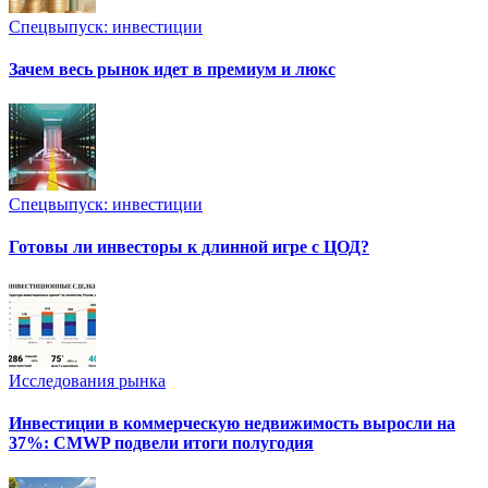
Спецвыпуск: инвестиции
Зачем весь рынок идет в премиум и люкс
Спецвыпуск: инвестиции
Готовы ли инвесторы к длинной игре с ЦОД?
Исследования рынка
Инвестиции в коммерческую недвижимость выросли на
37%: CMWP подвели итоги полугодия