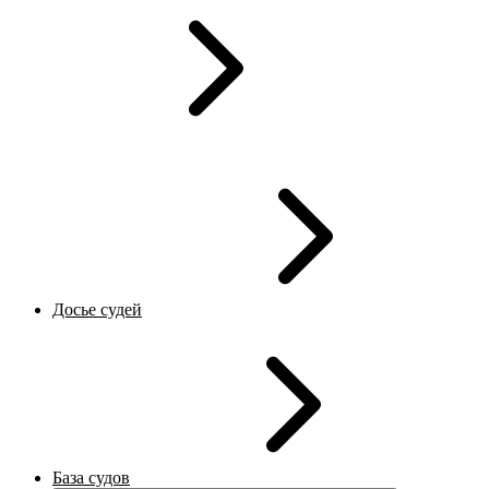
Досье судей
База судов