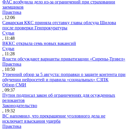
ФАС возбудила дело из-за ограничений при страховании
заемщиков
Практика
, 12:06
Самарская ККС приняла отставку главы облсуда Шилова
после проверки Генпрокуратуры
Судьи
, 11:48
ВККС открыла семь новых вакансий
Судьи
, 11:28
Власти обсуждают варианты приватизации «Сирены-Трэвел»
Практика
, 10:50
Утренний обзор за 5 августа: поправки о защите контента при
обучении нейросетей и правила «социальных» СЗПК
Обзор СМИ
, 09:37
Путин подписал закон об ограничениях для осужденных
релокантов
Законодательство
, 19:32
ВС напомнил, что прекращение уголовного дела не
исключает взыскания ущерба
Практика