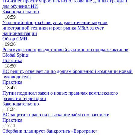
IT-бизнес просит упростить использование данных граждан
для обучения ИИ
Законодательство
, 10:59
Утренний обзор за 6 августа: ужесточение закупок
иностранной техники и рост рынка M&A за счет
национализации
Обзор СМИ
, 09:26
Росимущество проведет новый аукцион по продаже активов
Global Spirits
Практика
, 18:50
ВС решит, отвечает ли по долгам брошенной компании новый
руководитель
Практика
, 18:47
Путин подписал закон о новых правилах комплексного
развития территорий
Законодательство
, 18:24
ВС защитил право на взыскание займа по расписке
Практика
, 17:11
Сбербанк планирует банкротить «Евротранс»