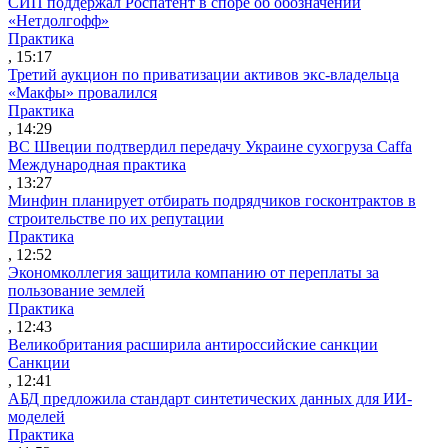
СИП поддержал Роспатент в споре об обозначении
«Нетдолгофф»
Практика
, 15:17
Третий аукцион по приватизации активов экс-владельца
«Макфы» провалился
Практика
, 14:29
ВС Швеции подтвердил передачу Украине сухогруза Caffa
Международная практика
, 13:27
Минфин планирует отбирать подрядчиков госконтрактов в
строительстве по их репутации
Практика
, 12:52
Экономколлегия защитила компанию от переплаты за
пользование землей
Практика
, 12:43
Великобритания расширила антироссийские санкции
Санкции
, 12:41
АБД предложила стандарт синтетических данных для ИИ-
моделей
Практика