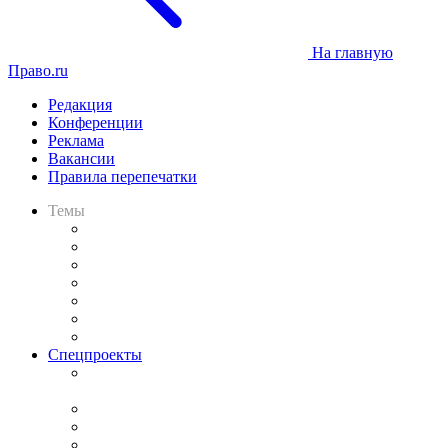
На главную
Право.ru
Редакция
Конференции
Реклама
Вакансии
Правила перепечатки
Темы
Практика
Законодательство
Процесс
Исследования
Рынок юридических услуг
Юридическое сообщество
Важнейшие правовые темы в прессе
Спецпроекты
Подкаст «В здравом уме
и твёрдой памяти»
Legal Design
Банкротная панорама
Советы для литигаторов