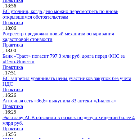
Практика
, 18:56
ВС уточнил, когда дело можно пересмотреть по вновь
открывшимся обстоятельствам
Практика
, 18:06
Росреестр предложил новый механизм оспаривания
кадастровой стоимости
Практика
, 18:00
Банк «Траст» погасит 797,3 млн руб. долга перед ФНС за
«Гема-Инвест»
Практика
, 17:51
ВС запретил уравнивать цены участников закупок без учета
НДС
Практика
, 16:26
Аптечная сеть «36,6» выкупила 83 аптеки «Диалога»
Практика
, 16:25
Экс-главу АСВ объявили в розыск по делу о хищении более 4
млрд руб.
Практика
, 15:55