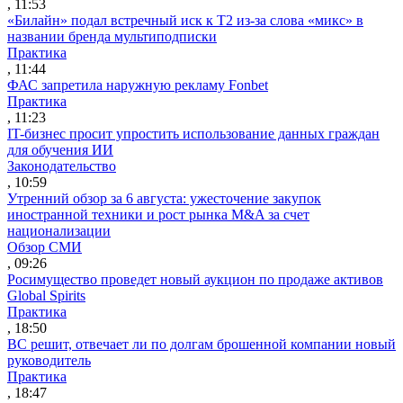
, 11:53
«Билайн» подал встречный иск к Т2 из-за слова «микс» в
названии бренда мультиподписки
Практика
, 11:44
ФАС запретила наружную рекламу Fonbet
Практика
, 11:23
IT-бизнес просит упростить использование данных граждан
для обучения ИИ
Законодательство
, 10:59
Утренний обзор за 6 августа: ужесточение закупок
иностранной техники и рост рынка M&A за счет
национализации
Обзор СМИ
, 09:26
Росимущество проведет новый аукцион по продаже активов
Global Spirits
Практика
, 18:50
ВС решит, отвечает ли по долгам брошенной компании новый
руководитель
Практика
, 18:47