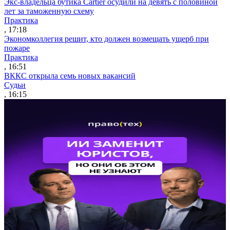
Экс-владельца бутика Cartier осудили на девять с половиной
лет за таможенную схему
Практика
, 17:18
Экономколлегия решит, кто должен возмещать ущерб при
пожаре
Практика
, 16:51
ВККС открыла семь новых вакансий
Судьи
, 16:15