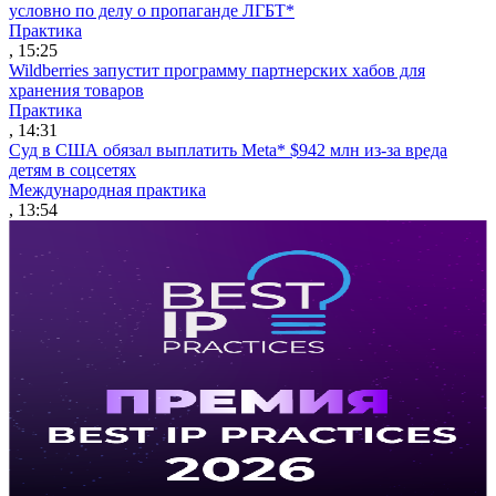
условно по делу о пропаганде ЛГБТ*
Практика
, 15:25
Wildberries запустит программу партнерских хабов для
хранения товаров
Практика
, 14:31
Суд в США обязал выплатить Meta* $942 млн из-за вреда
детям в соцсетях
Международная практика
, 13:54