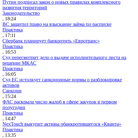
Путин подписал закон о новых правилах комплексного
развития территорий
Законодательство
, 18:24
ВС защитил право на взыскание займа по расписке
Практика
, 17:11
Сбербанк планирует банкротить «Евротранс»
Практика
, 16:53
Суд пересмотрит дело о выдаче исполнительного листа на
решение МКАС
Практика
, 16:05
Суд ЕС истолкует санкционные нормы о разблокировке
активов
Санкции
, 15:24
ФАС раскрыла число жалоб в сфере закупок в первом
полугодии
Практика
, 14:47
NexTouch выкупит активы обанкротившегося «Кванта»
Практика
, 13:35