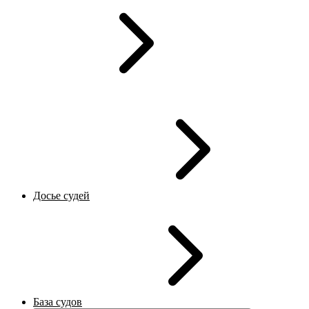
Досье судей
База судов