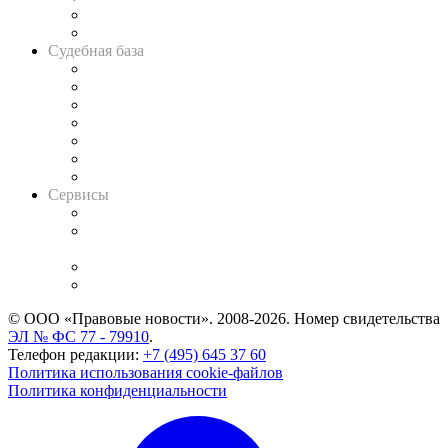
Сговоры на торгах
Авто
Судебная база
Картотека арбитражных дел
Решения арбитражных судов
Календарь рассмотрения арбитражных дел
Досье судей
Информация о судах
RSS лента новостей
Вакансии для юристов
Сервисы
Справочно-правовая система
Casebook: мониторинг дел
и компаний
Caselook: поиск и анализ практики
CASE.ONE: управление юридической службой
© ООО «Правовые новости». 2008-2026.
Номер свидетельства
ЭЛ № ФС 77 - 79910
.
Телефон редакции:
+7 (495) 645 37 60
Политика использования cookie-файлов
Политика конфиденциальности