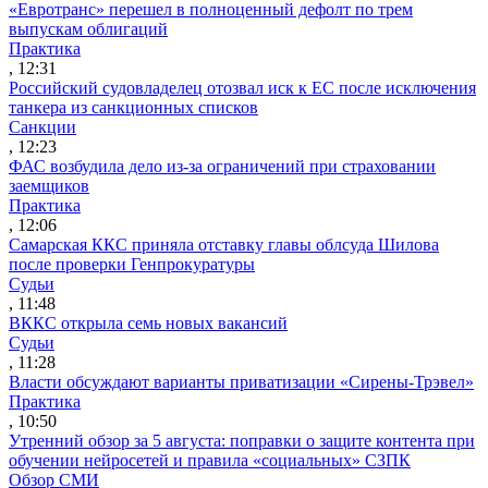
«Евротранс» перешел в полноценный дефолт по трем
выпускам облигаций
Практика
, 12:31
Российский судовладелец отозвал иск к ЕС после исключения
танкера из санкционных списков
Санкции
, 12:23
ФАС возбудила дело из-за ограничений при страховании
заемщиков
Практика
, 12:06
Самарская ККС приняла отставку главы облсуда Шилова
после проверки Генпрокуратуры
Судьи
, 11:48
ВККС открыла семь новых вакансий
Судьи
, 11:28
Власти обсуждают варианты приватизации «Сирены-Трэвел»
Практика
, 10:50
Утренний обзор за 5 августа: поправки о защите контента при
обучении нейросетей и правила «социальных» СЗПК
Обзор СМИ