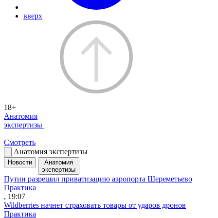
вверх
18+
Анатомия
экспертизы
Смотреть
Анатомия экспертизы
Новости
Анатомия
экспертизы
Путин разрешил приватизацию аэропорта Шереметьево
Практика
, 19:07
Wildberries начнет страховать товары от ударов дронов
Практика