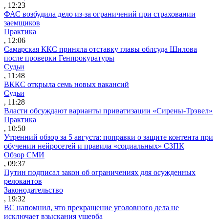
, 12:23
ФАС возбудила дело из-за ограничений при страховании
заемщиков
Практика
, 12:06
Самарская ККС приняла отставку главы облсуда Шилова
после проверки Генпрокуратуры
Судьи
, 11:48
ВККС открыла семь новых вакансий
Судьи
, 11:28
Власти обсуждают варианты приватизации «Сирены-Трэвел»
Практика
, 10:50
Утренний обзор за 5 августа: поправки о защите контента при
обучении нейросетей и правила «социальных» СЗПК
Обзор СМИ
, 09:37
Путин подписал закон об ограничениях для осужденных
релокантов
Законодательство
, 19:32
ВС напомнил, что прекращение уголовного дела не
исключает взыскания ущерба