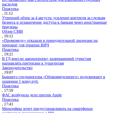
расходов
Практика
, 11:12
Утренний обзор за 4 августа: усиление контроля за сделкам
бизнеса и ограничение доступа к банкам через иностранные
браузеры
Обзор СМИ
, 10:12
«Промомеду» отказали в принудительной лицензии на
препарат для терапии ВИЧ
Практика
, 19:21
В ГД внесли законопроект, разрешающий туристам
направлять претензии к турагентам
Законодательство
, 19:07
Бывшего гендиректора «Облкоммунэнерго» подозревают в
хищении 1 млрд руб.
Практика
, 17:59
ФАС возбудила дело против Apple
Практика
, 17:43
Минцифры хочет предустанавливать на смартфонах