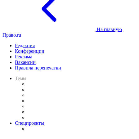
На главную
Право.ru
Редакция
Конференции
Реклама
Вакансии
Правила перепечатки
Темы
Практика
Законодательство
Процесс
Исследования
Рынок юридических услуг
Юридическое сообщество
Важнейшие правовые темы в прессе
Спецпроекты
Подкаст «В здравом уме
и твёрдой памяти»