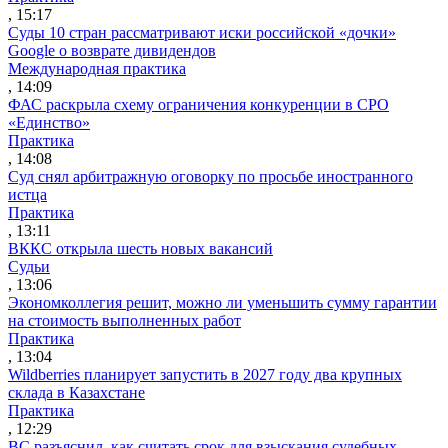
, 15:17
Суды 10 стран рассматривают иски российской «дочки»
Google о возврате дивидендов
Международная практика
, 14:09
ФАС раскрыла схему ограничения конкуренции в СРО
«Единство»
Практика
, 14:08
Суд снял арбитражную оговорку по просьбе иностранного
истца
Практика
, 13:11
ВККС открыла шесть новых вакансий
Судьи
, 13:06
Экономколлегия решит, можно ли уменьшить сумму гарантии
на стоимость выполненных работ
Практика
, 13:04
Wildberries планирует запустить в 2027 году два крупных
склада в Казахстане
Практика
, 12:29
ВС разъяснил, как считать срок для взыскания судебных