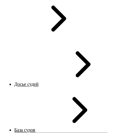
Досье судей
База судов