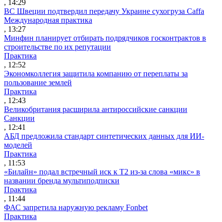
, 14:29
ВС Швеции подтвердил передачу Украине сухогруза Caffa
Международная практика
, 13:27
Минфин планирует отбирать подрядчиков госконтрактов в
строительстве по их репутации
Практика
, 12:52
Экономколлегия защитила компанию от переплаты за
пользование землей
Практика
, 12:43
Великобритания расширила антироссийские санкции
Санкции
, 12:41
АБД предложила стандарт синтетических данных для ИИ-
моделей
Практика
, 11:53
«Билайн» подал встречный иск к Т2 из-за слова «микс» в
названии бренда мультиподписки
Практика
, 11:44
ФАС запретила наружную рекламу Fonbet
Практика