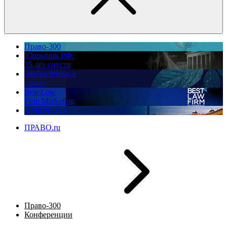
Право-300
Юррынок РФ:
35 лет спустя
Экологическое
право
Best Law
Firm Marketing
ПМЮФ 2026
ПРАВО.ru
Право-300
Конференции