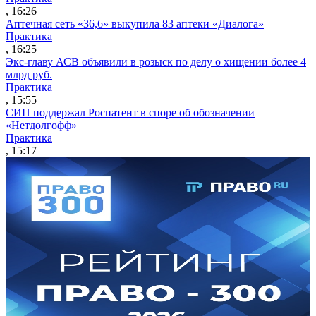
, 16:26
Аптечная сеть «36,6» выкупила 83 аптеки «Диалога»
Практика
, 16:25
Экс-главу АСВ объявили в розыск по делу о хищении более 4
млрд руб.
Практика
, 15:55
СИП поддержал Роспатент в споре об обозначении
«Нетдолгофф»
Практика
, 15:17