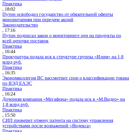
Практика
, 18:02
Путин освободил государство от обязательной оферты
миноритариям при передаче акций
Законодательство
, 17:16
Путин подписал закон о мониторинге цен на продукты по
всей цепочке поставок
Практика
, 16:44
Прокуратура подала иск к структуре группы «Илим» на 1,8
млрд руб.
Практика
, 16:35
Экономколлегия ВС рассмотрит спор о классификации товара
по ВЭД ЕАЭС
Практика
, 16:24
Дочерняя компания «Мегафона» подала иск к «М.Видео» на
1,8 млрд руб.
Практика
, 15:50
СИП проверит отмену патента на систему управления
устройствами после возражений «Яндекса»
Практика