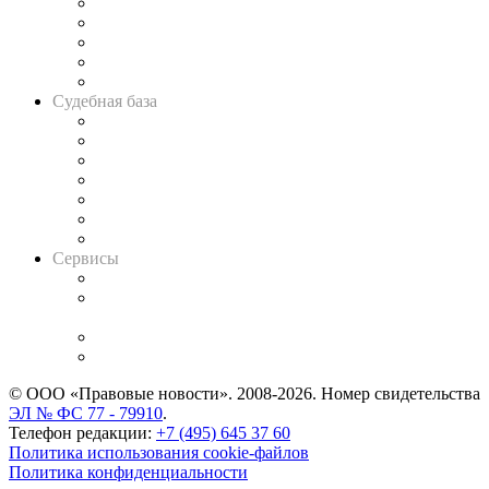
Legal Design
Банкротная панорама
Советы для литигаторов
Сговоры на торгах
Авто
Судебная база
Картотека арбитражных дел
Решения арбитражных судов
Календарь рассмотрения арбитражных дел
Досье судей
Информация о судах
RSS лента новостей
Вакансии для юристов
Сервисы
Справочно-правовая система
Casebook: мониторинг дел
и компаний
Caselook: поиск и анализ практики
CASE.ONE: управление юридической службой
© ООО «Правовые новости». 2008-2026.
Номер свидетельства
ЭЛ № ФС 77 - 79910
.
Телефон редакции:
+7 (495) 645 37 60
Политика использования cookie-файлов
Политика конфиденциальности