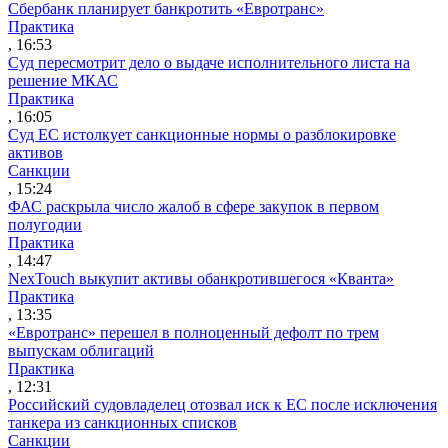
Сбербанк планирует банкротить «Евротранс»
Практика
, 16:53
Суд пересмотрит дело о выдаче исполнительного листа на
решение МКАС
Практика
, 16:05
Суд ЕС истолкует санкционные нормы о разблокировке
активов
Санкции
, 15:24
ФАС раскрыла число жалоб в сфере закупок в первом
полугодии
Практика
, 14:47
NexTouch выкупит активы обанкротившегося «Кванта»
Практика
, 13:35
«Евротранс» перешел в полноценный дефолт по трем
выпускам облигаций
Практика
, 12:31
Российский судовладелец отозвал иск к ЕС после исключения
танкера из санкционных списков
Санкции