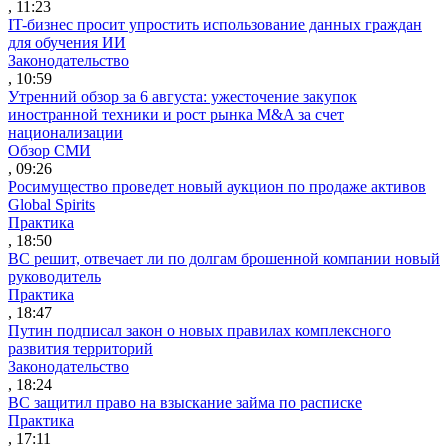
, 11:23
IT-бизнес просит упростить использование данных граждан
для обучения ИИ
Законодательство
, 10:59
Утренний обзор за 6 августа: ужесточение закупок
иностранной техники и рост рынка M&A за счет
национализации
Обзор СМИ
, 09:26
Росимущество проведет новый аукцион по продаже активов
Global Spirits
Практика
, 18:50
ВС решит, отвечает ли по долгам брошенной компании новый
руководитель
Практика
, 18:47
Путин подписал закон о новых правилах комплексного
развития территорий
Законодательство
, 18:24
ВС защитил право на взыскание займа по расписке
Практика
, 17:11